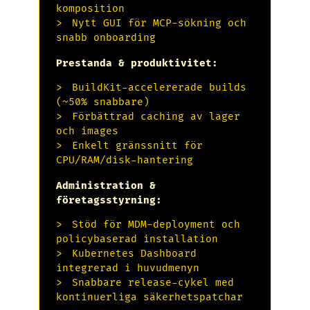
komposition
Nytt GUI för MCP-sökning och
snabb onboarding
Prestanda & produktivitet:
BuildKit-accelererade builds
(~50% snabbare)
Förbättrad caching av lager
och images
Enkelt gränssnitt för
CPU/RAM/disk-hantering
Administration &
företagsstyrning:
Stöd för MDM-deployment och
policybaserad installation
Kubernetes Dashboard
integrerad i huvudmenyn
Snabbare release-cykel med
kontinuerliga säkerhetspatchar