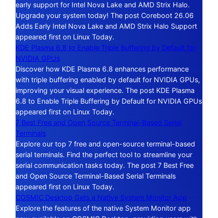
early support for Intel Nova Lake and AMD Strix Halo.
Upgrade your system today! The post Coreboot 26.06
Adds Early Intel Nova Lake and AMD Strix Halo Support
appeared first on Linux Today.
KDE Plasma 6.8 to Enable Triple Buffering by Default for
NVIDIA GPUs
Discover how KDE Plasma 6.8 enhances performance
with triple buffering enabled by default for NVIDIA GPUs,
improving your visual experience. The post KDE Plasma
6.8 to Enable Triple Buffering by Default for NVIDIA GPUs
appeared first on Linux Today.
7 Best Free and Open Source Terminal-Based Serial
Terminals
Explore our top 7 free and open-source terminal-based
serial terminals. Find the perfect tool to streamline your
serial communication tasks today. The post 7 Best Free
and Open Source Terminal-Based Serial Terminals
appeared first on Linux Today.
COSMIC Desktop Gets a Native System Monitor App
Explore the features of the native System Monitor app