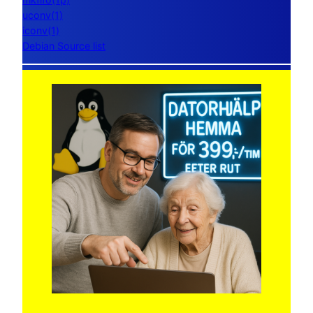
uconv(1)
iconv(1)
Debian Source list