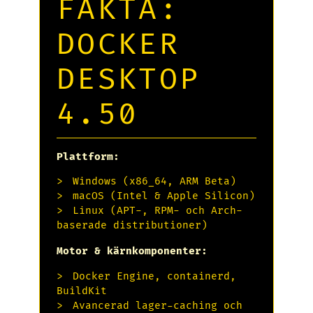
FAKTA:
DOCKER
DESKTOP
4.50
Plattform:
Windows (x86_64, ARM Beta)
macOS (Intel & Apple Silicon)
Linux (APT-, RPM- och Arch-
baserade distributioner)
Motor & kärnkomponenter:
Docker Engine, containerd,
BuildKit
Avancerad lager-caching och