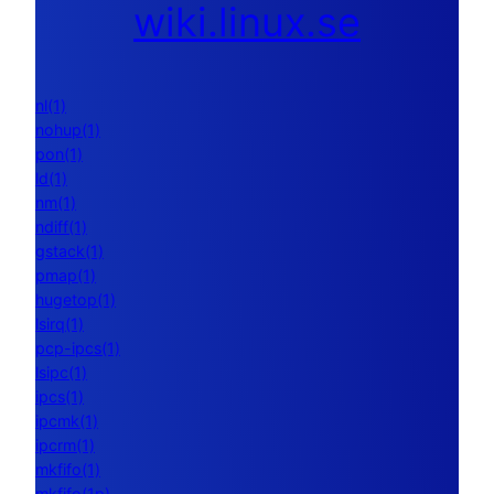
wiki.linux.se
nl(1)
nohup(1)
pon(1)
ld(1)
nm(1)
ndiff(1)
gstack(1)
pmap(1)
hugetop(1)
lsirq(1)
pcp-ipcs(1)
lsipc(1)
ipcs(1)
ipcmk(1)
ipcrm(1)
mkfifo(1)
mkfifo(1p)