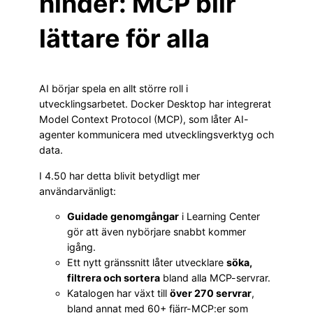
hinder: MCP blir
lättare för alla
AI börjar spela en allt större roll i
utvecklingsarbetet. Docker Desktop har integrerat
Model Context Protocol (MCP), som låter AI-
agenter kommunicera med utvecklingsverktyg och
data.
I 4.50 har detta blivit betydligt mer
användarvänligt:
Guidade genomgångar
i Learning Center
gör att även nybörjare snabbt kommer
igång.
Ett nytt gränssnitt låter utvecklare
söka,
filtrera och sortera
bland alla MCP-servrar.
Katalogen har växt till
över 270 servrar
,
bland annat med 60+ fjärr-MCP:er som