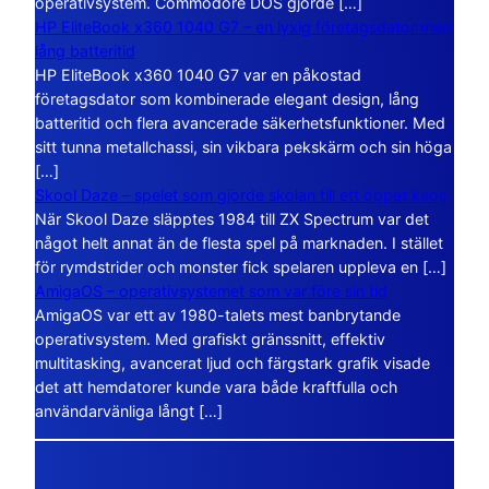
operativsystem. Commodore DOS gjorde […]
HP EliteBook x360 1040 G7 – en lyxig företagsdator med
lång batteritid
HP EliteBook x360 1040 G7 var en påkostad
företagsdator som kombinerade elegant design, lång
batteritid och flera avancerade säkerhetsfunktioner. Med
sitt tunna metallchassi, sin vikbara pekskärm och sin höga
[…]
Skool Daze – spelet som gjorde skolan till ett öppet kaos
När Skool Daze släpptes 1984 till ZX Spectrum var det
något helt annat än de flesta spel på marknaden. I stället
för rymdstrider och monster fick spelaren uppleva en […]
AmigaOS – operativsystemet som var före sin tid
AmigaOS var ett av 1980-talets mest banbrytande
operativsystem. Med grafiskt gränssnitt, effektiv
multitasking, avancerat ljud och färgstark grafik visade
det att hemdatorer kunde vara både kraftfulla och
användarvänliga långt […]