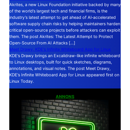
Akrites, a new Linux Foundation initiative backed by many
of the world’s largest tech and financial firms, is the
industry’s latest attempt to get ahead of AI‑accelerated
software supply chain risks by helping maintainers harden
critical open-source projects before attackers can exploit
them. The post Akrites: The Latest Attempt to Protect
Open-Source From AI Attacks […]
Meet Drawy, KDE’s Infinite Whiteboard App for Linux
KDE’s Drawy brings an Excalidraw-like infinite whiteboard
to Linux desktops, built for quick sketches, diagrams,
annotations, and visual notes. The post Meet Drawy,
KDE’s Infinite Whiteboard App for Linux appeared first on
Linux Today.
ANNONS