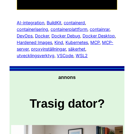
AI-integration
, 
BuildKit
, 
containerd
, 
containerisering
, 
containerplattform
, 
containrar
, 
DevOps
, 
Docker
, 
Docker Debug
, 
Docker Desktop
, 
Hardened Images
, 
Kind
, 
Kubernetes
, 
MCP
, 
MCP-
server
, 
proxyinställningar
, 
säkerhet
, 
utvecklingsverktyg
, 
VSCode
, 
WSL2
annons
Trasig dator?