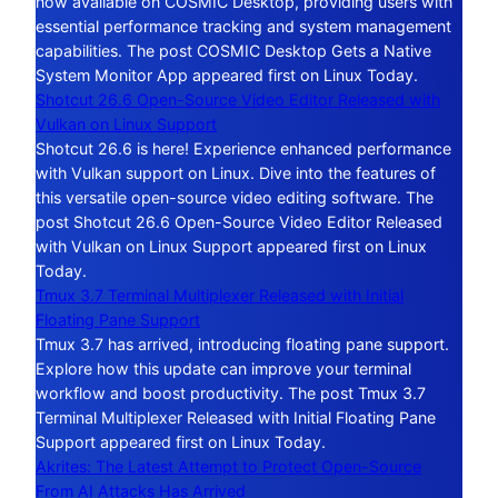
now available on COSMIC Desktop, providing users with
essential performance tracking and system management
capabilities. The post COSMIC Desktop Gets a Native
System Monitor App appeared first on Linux Today.
Shotcut 26.6 Open-Source Video Editor Released with
Vulkan on Linux Support
Shotcut 26.6 is here! Experience enhanced performance
with Vulkan support on Linux. Dive into the features of
this versatile open-source video editing software. The
post Shotcut 26.6 Open-Source Video Editor Released
with Vulkan on Linux Support appeared first on Linux
Today.
Tmux 3.7 Terminal Multiplexer Released with Initial
Floating Pane Support
Tmux 3.7 has arrived, introducing floating pane support.
Explore how this update can improve your terminal
workflow and boost productivity. The post Tmux 3.7
Terminal Multiplexer Released with Initial Floating Pane
Support appeared first on Linux Today.
Akrites: The Latest Attempt to Protect Open-Source
From AI Attacks Has Arrived