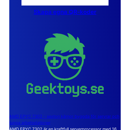
Skapa egna QR-koder
AMD EPYC 7302 – sexton kärnor byggda för servrar och
tunga arbetsstationer
AMD EPYC 7302 är en kraftfull serverprocessor med 16