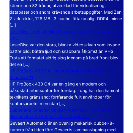
kärnor och 32 trådar, utvecklad för virtualisering,
databaser och andra krävande arbetsuppgifter. Med Zen
2-arkitektur, 128 MB L3-cache, åttakanaligt DDR4-minne
[…]
LaserDisc – den jättelika filmskivan som visade vägen mot
DVD
LaserDisc var den stora, blanka videoskivan som lovade
bättre bild, bättre ljud och snabbare åtkomst än VHS.
Trots att formatet aldrig slog igenom på bred front blev
det en […]
HP ProBook 430 G4 – en arbetsdator från tiden före
Windows 11
HP ProBook 430 G4 var en gång en modern och
påkostad arbetsdator för företag. I dag har den hamnat i
teknikens gränsland: fortfarande fullt användbar för
kontorsarbete, men utan […]
Dubbelåtta Kameran Gevaert Automatic – en mekanisk
filmkamera från 8 mm-filmens storhetstid
Gevaert Automatic är en ovanlig mekanisk dubbel-8-
kamera från tiden före Gevaerts sammanslagning med