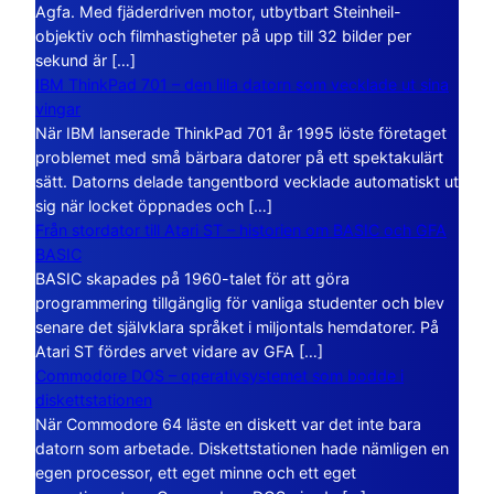
Agfa. Med fjäderdriven motor, utbytbart Steinheil-
objektiv och filmhastigheter på upp till 32 bilder per
sekund är […]
IBM ThinkPad 701 – den lilla datorn som vecklade ut sina
vingar
När IBM lanserade ThinkPad 701 år 1995 löste företaget
problemet med små bärbara datorer på ett spektakulärt
sätt. Datorns delade tangentbord vecklade automatiskt ut
sig när locket öppnades och […]
Från stordator till Atari ST – historien om BASIC och GFA
BASIC
BASIC skapades på 1960-talet för att göra
programmering tillgänglig för vanliga studenter och blev
senare det självklara språket i miljontals hemdatorer. På
Atari ST fördes arvet vidare av GFA […]
Commodore DOS – operativsystemet som bodde i
diskettstationen
När Commodore 64 läste en diskett var det inte bara
datorn som arbetade. Diskettstationen hade nämligen en
egen processor, ett eget minne och ett eget