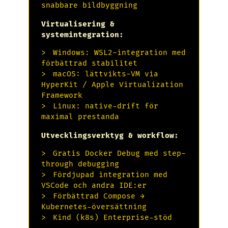
snabbare bildbyggning
Virtualisering &
systemintegration:
Windows: WSL2-integration med
förbättrad stabilitet
macOS: lättvikts-VM via
HyperKit / Apple Virtualization
Framework
Linux: native-drift för
maximal prestanda
Utvecklingsverktyg & workflow:
Gratis Docker Debug med step-
through debugging
Fördjupad integration med
VSCode och andra IDE:er
Förbättrad Compose →
Kubernetes-översättning
Kind (k8s) Enterprise-stöd