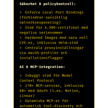
Säkerhet & policykontroll:
Enforce Local Port Bindings
(förhindrar oavsiktlig
nätverksexponering)
Stöd för X.509-certifikat med
negativa serienummer
Hardened Images med nära noll
CVE:er, inklusive Helm-stöd
Centrala proxyinställningar
via macOS-profiler och
installationsflaggor
AI & MCP-integration:
Inbyggt stöd för Model
Context Protocol
270+ MCP-servrar, inklusive
60+ med OAuth (t.ex. Notion,
Linear)
Dynamiska MCP:er för
automatisk tool-discovery och