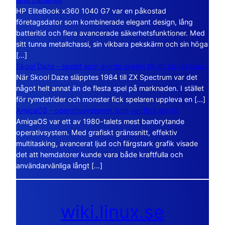
HP EliteBook x360 1040 G7 var en påkostad
företagsdator som kombinerade elegant design, lång
batteritid och flera avancerade säkerhetsfunktioner. Med
sitt tunna metallchassi, sin vikbara pekskärm och sin höga
[…]
Skool Daze – spelet som gjorde skolan till ett öppet kaos
När Skool Daze släpptes 1984 till ZX Spectrum var det
något helt annat än de flesta spel på marknaden. I stället
för rymdstrider och monster fick spelaren uppleva en […]
AmigaOS – operativsystemet som var före sin tid
AmigaOS var ett av 1980-talets mest banbrytande
operativsystem. Med grafiskt gränssnitt, effektiv
multitasking, avancerat ljud och färgstark grafik visade
det att hemdatorer kunde vara både kraftfulla och
användarvänliga långt […]
wiki.linux.se