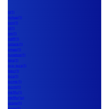
nl(1)
nohup(1)
pon(1)
ld(1)
nm(1)
ndiff(1)
gstack(1)
pmap(1)
hugetop(1)
lsirq(1)
pcp-ipcs(1)
lsipc(1)
ipcs(1)
ipcmk(1)
ipcrm(1)
mkfifo(1)
mkfifo(1p)
uconv(1)
iconv(1)