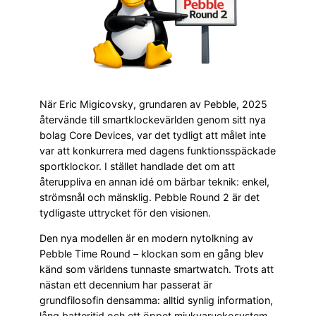
När Eric Migicovsky, grundaren av Pebble, 2025
återvände till smartklockevärlden genom sitt nya
bolag Core Devices, var det tydligt att målet inte
var att konkurrera med dagens funktionsspäckade
sportklockor. I stället handlade det om att
återuppliva en annan idé om bärbar teknik: enkel,
strömsnål och mänsklig. Pebble Round 2 är det
tydligaste uttrycket för den visionen.
Den nya modellen är en modern nytolkning av
Pebble Time Round – klockan som en gång blev
känd som världens tunnaste smartwatch. Trots att
nästan ett decennium har passerat är
grundfilosofin densamma: alltid synlig information,
lång batteritid och ett öppet mjukvaruekosystem.