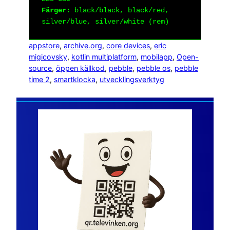
Färger:
black/black, black/red,
silver/blue, silver/white (rem)
appstore
, 
archive.org
, 
core devices
, 
eric
migicovsky
, 
kotlin multiplatform
, 
mobilapp
, 
Open-
source
, 
öppen källkod
, 
pebble
, 
pebble os
, 
pebble
time 2
, 
smartklocka
, 
utvecklingsverktyg