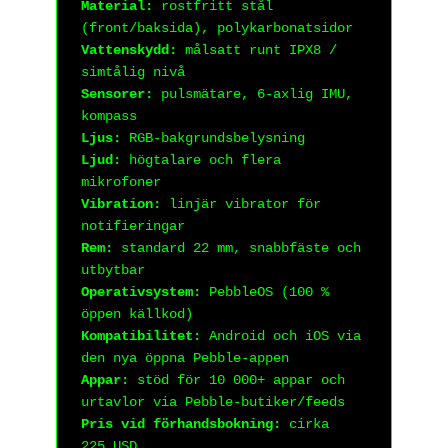
Material:
rostfritt stål
(front/baksida), polykarbonatsidor
Vattenskydd:
målsatt runt IPX8 /
simtålig nivå
Sensorer:
pulsmätare, 6-axlig IMU,
kompass
Ljus:
RGB-bakgrundsbelysning
Ljud:
högtalare och flera
mikrofoner
Vibration:
linjär vibrator för
notifieringar
Rem:
standard 22 mm, snabbfäste och
utbytbar
Operativsystem:
PebbleOS (100 %
öppen källkod)
Kompatibilitet:
Android och iOS via
den nya öppna Pebble-appen
Appar:
stöd för 10 000+ appar och
urtavlor via Pebble-butiker/feeds
Pris vid förhandsbokning:
cirka
225 USD