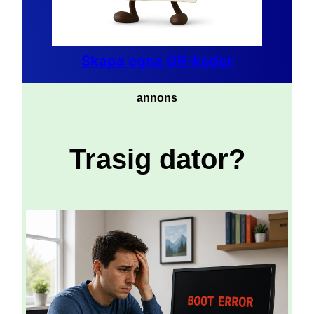
Skapa egna QR-koder
annons
Trasig dator?