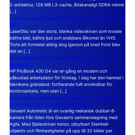
2-arkitektur, 128 MB L3-cache, åttakanaligt DDR4-minne
[…]
LaserDisc – den jättelika filmskivan som visade vägen mot
DVD
LaserDisc var den stora, blanka videoskivan som lovade
bättre bild, bättre ljud och snabbare åtkomst än VHS.
Trots att formatet aldrig slog igenom på bred front blev
det en […]
HP ProBook 430 G4 – en arbetsdator från tiden före
Windows 11
HP ProBook 430 G4 var en gång en modern och
påkostad arbetsdator för företag. I dag har den hamnat i
teknikens gränsland: fortfarande fullt användbar för
kontorsarbete, men utan […]
Dubbelåtta Kameran Gevaert Automatic – en mekanisk
filmkamera från 8 mm-filmens storhetstid
Gevaert Automatic är en ovanlig mekanisk dubbel-8-
kamera från tiden före Gevaerts sammanslagning med
Agfa. Med fjäderdriven motor, utbytbart Steinheil-
objektiv och filmhastigheter på upp till 32 bilder per