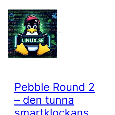
Hoppa
till
innehåll
Pebble Round 2
– den tunna
smartklockans