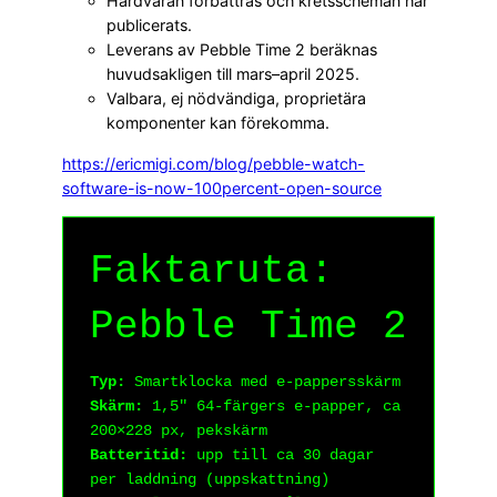
Hårdvaran förbättras och kretsscheman har
publicerats.
Leverans av Pebble Time 2 beräknas
huvudsakligen till mars–april 2025.
Valbara, ej nödvändiga, proprietära
komponenter kan förekomma.
https://ericmigi.com/blog/pebble-watch-
software-is-now-100percent-open-source
Faktaruta:
Pebble Time 2
Typ:
Smartklocka med e-pappersskärm
Skärm:
1,5" 64-färgers e-papper, ca
200×228 px, pekskärm
Batteritid:
upp till ca 30 dagar
per laddning (uppskattning)