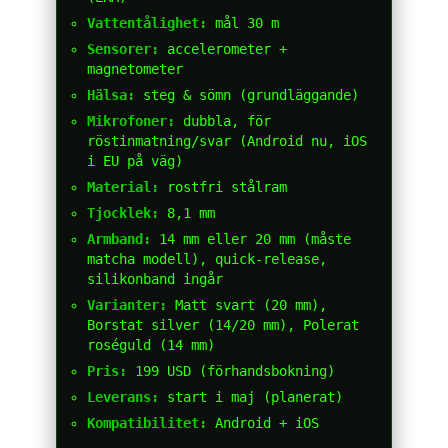
Vattentålighet:
mål 30 m
Sensorer:
accelerometer +
magnetometer
Hälsa:
steg & sömn (grundläggande)
Mikrofoner:
dubbla, för
röstinmatning/svar (Android nu, iOS
i EU på väg)
Material:
rostfri stålram
Tjocklek:
8,1 mm
Armband:
14 mm eller 20 mm (måste
matcha modell), quick-release,
silikonband ingår
Varianter:
Matt svart (20 mm),
Borstat silver (14/20 mm), Polerat
roséguld (14 mm)
Pris:
199 USD (förhandsbokning)
Leverans:
start i maj (planerat)
Kompatibilitet:
Android + iOS