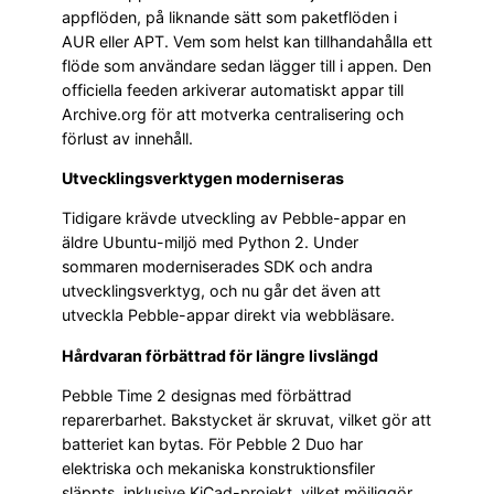
appflöden, på liknande sätt som paketflöden i
AUR eller APT. Vem som helst kan tillhandahålla ett
flöde som användare sedan lägger till i appen. Den
officiella feeden arkiverar automatiskt appar till
Archive.org för att motverka centralisering och
förlust av innehåll.
Utvecklingsverktygen moderniseras
Tidigare krävde utveckling av Pebble-appar en
äldre Ubuntu-miljö med Python 2. Under
sommaren moderniserades SDK och andra
utvecklingsverktyg, och nu går det även att
utveckla Pebble-appar direkt via webbläsare.
Hårdvaran förbättrad för längre livslängd
Pebble Time 2 designas med förbättrad
reparerbarhet. Bakstycket är skruvat, vilket gör att
batteriet kan bytas. För Pebble 2 Duo har
elektriska och mekaniska konstruktionsfiler
släppts, inklusive KiCad-projekt, vilket möjliggör