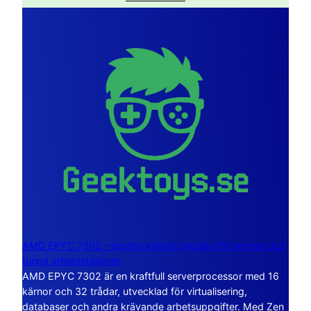
AMD EPYC 7302 – sexton kärnor byggda för servrar och
tunga arbetsstationer
AMD EPYC 7302 är en kraftfull serverprocessor med 16
kärnor och 32 trådar, utvecklad för virtualisering,
databaser och andra krävande arbetsuppgifter. Med Zen