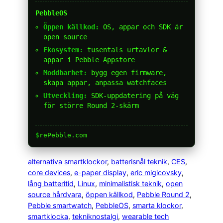
PebbleOS
Öppen källkod:
OS, appar och SDK är
open source
Ekosystem:
tusentals urtavlor &
appar i Pebble Appstore
Moddbarhet:
bygg egen firmware,
skapa appar, anpassa watchfaces
Utveckling:
SDK-uppdatering på väg
för större Round 2-skärm
$
rePebble.com
alternativa smartklockor
, 
batterisnål teknik
, 
CES
, 
core devices
, 
e-paper display
, 
eric migicovsky
, 
lång batteritid
, 
Linux
, 
minimalistisk teknik
, 
open
source hårdvara
, 
öppen källkod
, 
Pebble Round 2
, 
Pebble smartwatch
, 
PebbleOS
, 
smarta klockor
, 
smartklocka
, 
tekniknostalgi
, 
wearable tech