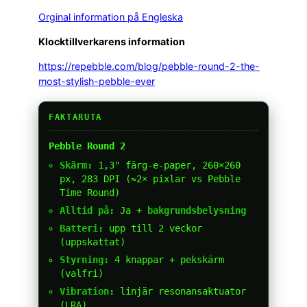
Orginal information på Engleska
Klocktillverkarens information
https://repebble.com/blog/pebble-round-2-the-
most-stylish-pebble-ever
FAKTARUTA
Pebble Round 2
Skärm:
1,3" färg-e-paper, 260×260
px, 283 DPI (≈2× pixlar vs Pebble
Time Round)
Alltid på:
Ja +
bakgrundsbelysning
Batteri:
upp till 2 veckor
(uppskattat)
Styrning:
4 knappar + pekskärm
(valfri)
Vibration:
linjär resonansaktuator
(LRA)