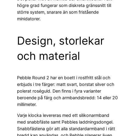
högre grad fungerar som diskreta gränssnitt till
större system, snarare än som fristående
minidatorer.
Design, storlekar
och material
Pebble Round 2 har en boett i rostfritt stål och
erbjuds i tre färger: matt svart, borstat silver och
polerat roséguld. Den finns i fyra varianter
beroende på färg och armbandsbredd: 14 eller 20
millimeter.
Varje klocka levereras med ett silikonarmband
med snabbfäste samt Pebbles laddningsdongel.
Snabbfästena gör att alla standardarmband i rätt
bredd kan användas, och Pebble planerar även