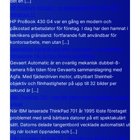
det en […]
HP ProBook 430 G4 – en arbetsdator från tiden före
Windows 11
HP ProBook 430 G4 var en gång en modern och
påkostad arbetsdator för företag. I dag har den hamnat i
teknikens gränsland: fortfarande fullt användbar för
kontorsarbete, men utan […]
Dubbelåtta Kameran Gevaert Automatic – en mekanisk
filmkamera från 8 mm-filmens storhetstid
Gevaert Automatic är en ovanlig mekanisk dubbel-8-
kamera från tiden före Gevaerts sammanslagning med
Agfa. Med fjäderdriven motor, utbytbart Steinheil-
objektiv och filmhastigheter på upp till 32 bilder per
sekund är […]
IBM ThinkPad 701 – den lilla datorn som vecklade ut sina
vingar
När IBM lanserade ThinkPad 701 år 1995 löste företaget
problemet med små bärbara datorer på ett spektakulärt
sätt. Datorns delade tangentbord vecklade automatiskt ut
sig när locket öppnades och […]
Från stordator till Atari ST – historien om BASIC och GFA