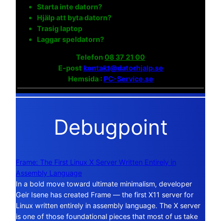
Starta inte datorn?
Hjälp att byta datorn?
Trasig laptop
Laggar speldatorn?
Telefon
08 37 21 00
E-post
kontakt@datorhjalp.se
Hemsida :
PC-Service.se
Debugpoint
Frame: The First Linux X Server Written Entirely in
Assembly Language
In a bold move toward ultimate minimalism, developer
Geir Isene has created Frame — the first X11 server for
Linux written entirely in assembly language. The X server
is one of those foundational pieces that most of us take