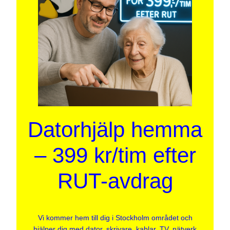
Datorhjälp hemma
– 399 kr/tim efter
RUT-avdrag
Vi kommer hem till dig i Stockholm området och
hjälper dig med dator, skrivare, kablar, TV, nätverk