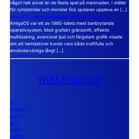
något helt annat än de flesta spel på marknaden. I stället
för rymdstrider och monster fick spelaren uppleva en […]
AmigaOS – operativsystemet som var före sin tid
AmigaOS var ett av 1980-talets mest banbrytande
operativsystem. Med grafiskt gränssnitt, effektiv
multitasking, avancerat ljud och färgstark grafik visade
det att hemdatorer kunde vara både kraftfulla och
användarvänliga långt […]
wiki.linux.se
nl(1)
nohup(1)
pon(1)
ld(1)
nm(1)
ndiff(1)