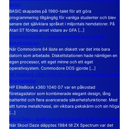
BASIC
BASIC skapades på 1960-talet för att göra
programmering tillgänglig för vanliga studenter och blev
senare det självklara språket i miljontals hemdatorer. På
Atari ST fördes arvet vidare av GFA […]
Commodore DOS – operativsystemet som bodde i
diskettstationen
När Commodore 64 läste en diskett var det inte bara
datorn som arbetade. Diskettstationen hade nämligen en
egen processor, ett eget minne och ett eget
operativsystem. Commodore DOS gjorde […]
HP EliteBook x360 1040 G7 – en lyxig företagsdator med
lång batteritid
HP EliteBook x360 1040 G7 var en påkostad
företagsdator som kombinerade elegant design, lång
batteritid och flera avancerade säkerhetsfunktioner. Med
sitt tunna metallchassi, sin vikbara pekskärm och sin höga
[…]
Skool Daze – spelet som gjorde skolan till ett öppet kaos
När Skool Daze släpptes 1984 till ZX Spectrum var det