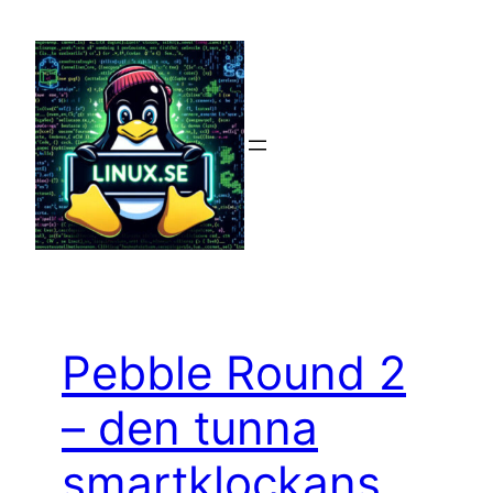
Hoppa
till
innehåll
Pebble Round 2
– den tunna
smartklockans