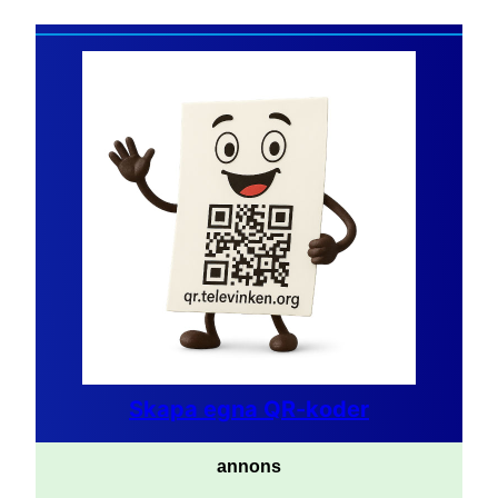
Skapa egna QR-koder
annons