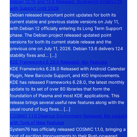
Debian 12.15 and 13.6 Released: Bookworm Enters LTS
with Support Until 2028
Debian released important point updates for both its
current stable and previous stable versions on July 11,
with Debian 12 officially entering its Long Term Support
phase. The Debian project released updated point
versions for both its current stable release and the
previous one on July 11, 2026. Debian 13.6 delivers 124
stability fixes and… […]
KDE Frameworks 6.28.0 Released: Key Features
KDE Frameworks 6.28.0 Released with Android Calendar
Plugin, New Barcode Support, and KIO Improvements.
KDE has released Frameworks 6.28.0, the latest monthly
update to its set of over 80 libraries that form the
foundation of Plasma and most KDE applications. This
release brings several useful new features along with the
usual round of bug fixes… […]
COSMIC 1.1.0 Desktop Environment Released: Big Update
with Tons of New Features
System76 has officially released COSMIC 1.1.0, bringing a
host of exciting improvements to their Rust-powered