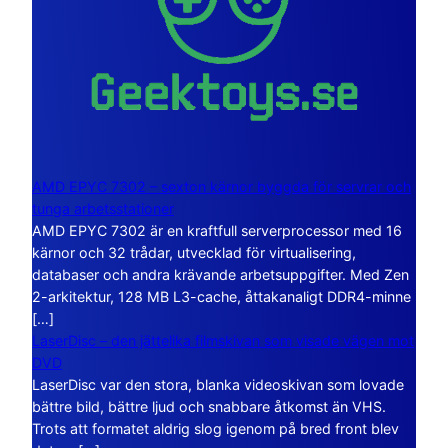
AMD EPYC 7302 – sexton kärnor byggda för servrar och
tunga arbetsstationer
AMD EPYC 7302 är en kraftfull serverprocessor med 16
kärnor och 32 trådar, utvecklad för virtualisering,
databaser och andra krävande arbetsuppgifter. Med Zen
2-arkitektur, 128 MB L3-cache, åttakanaligt DDR4-minne
[…]
LaserDisc – den jättelika filmskivan som visade vägen mot
DVD
LaserDisc var den stora, blanka videoskivan som lovade
bättre bild, bättre ljud och snabbare åtkomst än VHS.
Trots att formatet aldrig slog igenom på bred front blev