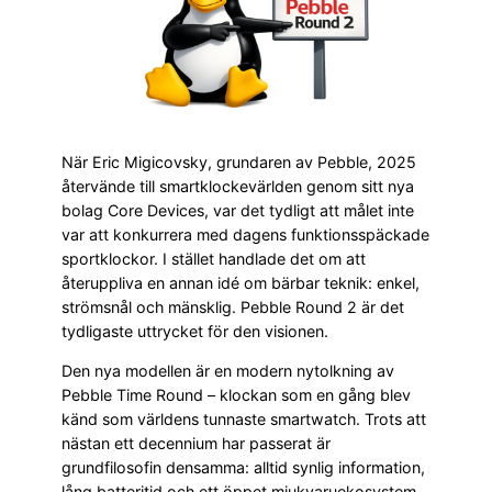
När Eric Migicovsky, grundaren av Pebble, 2025
återvände till smartklockevärlden genom sitt nya
bolag Core Devices, var det tydligt att målet inte
var att konkurrera med dagens funktionsspäckade
sportklockor. I stället handlade det om att
återuppliva en annan idé om bärbar teknik: enkel,
strömsnål och mänsklig. Pebble Round 2 är det
tydligaste uttrycket för den visionen.
Den nya modellen är en modern nytolkning av
Pebble Time Round – klockan som en gång blev
känd som världens tunnaste smartwatch. Trots att
nästan ett decennium har passerat är
grundfilosofin densamma: alltid synlig information,
lång batteritid och ett öppet mjukvaruekosystem.