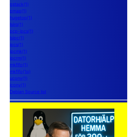
gstack(1)
pmap(1)
hugetop(1)
lsirq(1)
pcp-ipcs(1)
lsipc(1)
ipcs(1)
ipcmk(1)
ipcrm(1)
mkfifo(1)
mkfifo(1p)
uconv(1)
iconv(1)
Debian Source list