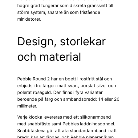
högre grad fungerar som diskreta gränssnitt till
större system, snarare än som fristående
minidatorer.
Design, storlekar
och material
Pebble Round 2 har en boett i rostfritt stål och
erbjuds i tre färger: matt svart, borstat silver och
polerat roséguld. Den finns i fyra varianter
beroende på färg och armbandsbredd: 14 eller 20
millimeter.
Varje klocka levereras med ett silikonarmband
med snabbfäste samt Pebbles laddningsdongel.
Snabbfästena gör att alla standardarmband i rätt
bredd kan användas, och Pebble planerar även