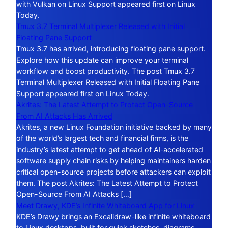
with Vulkan on Linux Support appeared first on Linux
Today.
Tmux 3.7 Terminal Multiplexer Released with Initial
Floating Pane Support
Tmux 3.7 has arrived, introducing floating pane support.
Explore how this update can improve your terminal
workflow and boost productivity. The post Tmux 3.7
Terminal Multiplexer Released with Initial Floating Pane
Support appeared first on Linux Today.
Akrites: The Latest Attempt to Protect Open-Source
From AI Attacks Has Arrived
Akrites, a new Linux Foundation initiative backed by many
of the world’s largest tech and financial firms, is the
industry’s latest attempt to get ahead of AI‑accelerated
software supply chain risks by helping maintainers harden
critical open-source projects before attackers can exploit
them. The post Akrites: The Latest Attempt to Protect
Open-Source From AI Attacks […]
Meet Drawy, KDE’s Infinite Whiteboard App for Linux
KDE’s Drawy brings an Excalidraw-like infinite whiteboard
to Linux desktops, built for quick sketches, diagrams,