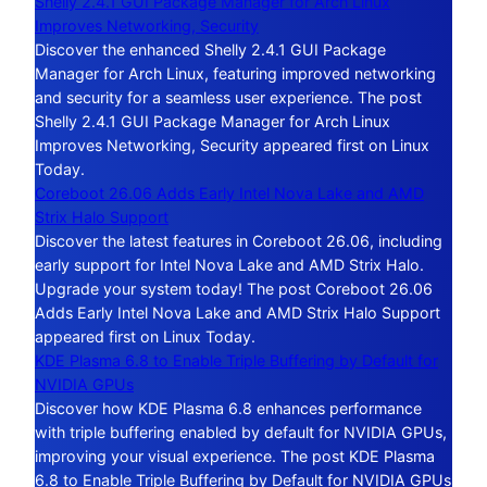
Shelly 2.4.1 GUI Package Manager for Arch Linux
Improves Networking, Security
Discover the enhanced Shelly 2.4.1 GUI Package
Manager for Arch Linux, featuring improved networking
and security for a seamless user experience. The post
Shelly 2.4.1 GUI Package Manager for Arch Linux
Improves Networking, Security appeared first on Linux
Today.
Coreboot 26.06 Adds Early Intel Nova Lake and AMD
Strix Halo Support
Discover the latest features in Coreboot 26.06, including
early support for Intel Nova Lake and AMD Strix Halo.
Upgrade your system today! The post Coreboot 26.06
Adds Early Intel Nova Lake and AMD Strix Halo Support
appeared first on Linux Today.
KDE Plasma 6.8 to Enable Triple Buffering by Default for
NVIDIA GPUs
Discover how KDE Plasma 6.8 enhances performance
with triple buffering enabled by default for NVIDIA GPUs,
improving your visual experience. The post KDE Plasma
6.8 to Enable Triple Buffering by Default for NVIDIA GPUs