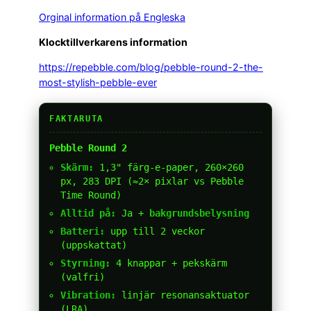
Orginal information på Engleska
Klocktillverkarens information
https://repebble.com/blog/pebble-round-2-the-
most-stylish-pebble-ever
FAKTARUTA
Pebble Round 2
Skärm:
1,3" färg-e-paper, 260×260
px, 283 DPI (≈2× pixlar vs Pebble
Time Round)
Alltid på:
Ja +
bakgrundsbelysning
Batteri:
upp till 2 veckor
(uppskattat)
Styrning:
4 knappar + pekskärm
(valfri)
Vibration:
linjär resonansaktuator
(LRA)