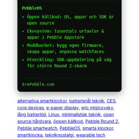
PebbleOS
Öppen källkod:
OS, appar och SDK är
open source
Ekosystem:
tusentals urtavlor &
appar i Pebble Appstore
Moddbarhet:
bygg egen firmware,
skapa appar, anpassa watchfaces
Utveckling:
SDK-uppdatering på väg
för större Round 2-skärm
$
rePebble.com
alternativa smartklockor
, 
batterisnål teknik
, 
CES
, 
core devices
, 
e-paper display
, 
eric migicovsky
, 
lång batteritid
, 
Linux
, 
minimalistisk teknik
, 
open
source hårdvara
, 
öppen källkod
, 
Pebble Round 2
, 
Pebble smartwatch
, 
PebbleOS
, 
smarta klockor
, 
smartklocka
, 
tekniknostalgi
, 
wearable tech