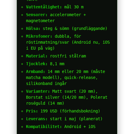
Vattentålighet:
mål 30 m
Sensorer:
accelerometer +
magnetometer
Hälsa:
steg & sömn (grundläggande)
Mikrofoner:
dubbla, för
röstinmatning/svar (Android nu, iOS
i EU på väg)
Material:
rostfri stålram
Tjocklek:
8,1 mm
Armband:
14 mm eller 20 mm (måste
matcha modell), quick-release,
silikonband ingår
Varianter:
Matt svart (20 mm),
Borstat silver (14/20 mm), Polerat
roséguld (14 mm)
Pris:
199 USD (förhandsbokning)
Leverans:
start i maj (planerat)
Kompatibilitet:
Android + iOS