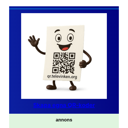
Skapa egna QR-koder
annons