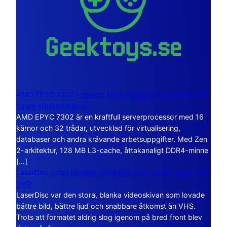
AMD EPYC 7302 – sexton kärnor byggda för servrar och
tunga arbetsstationer
AMD EPYC 7302 är en kraftfull serverprocessor med 16
kärnor och 32 trådar, utvecklad för virtualisering,
databaser och andra krävande arbetsuppgifter. Med Zen
2-arkitektur, 128 MB L3-cache, åttakanaligt DDR4-minne
[…]
LaserDisc – den jättelika filmskivan som visade vägen mot
DVD
LaserDisc var den stora, blanka videoskivan som lovade
bättre bild, bättre ljud och snabbare åtkomst än VHS.
Trots att formatet aldrig slog igenom på bred front blev