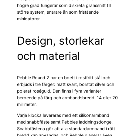
högre grad fungerar som diskreta gränssnitt till
större system, snarare än som fristående
minidatorer.
Design, storlekar
och material
Pebble Round 2 har en boett i rostfritt stål och
erbjuds i tre färger: matt svart, borstat silver och
polerat roséguld. Den finns i fyra varianter
beroende på färg och armbandsbredd: 14 eller 20
millimeter.
Varje klocka levereras med ett silikonarmband
med snabbfäste samt Pebbles laddningsdongel.
Snabbfästena gör att alla standardarmband i rätt
bredd kan användas, och Pebble planerar även