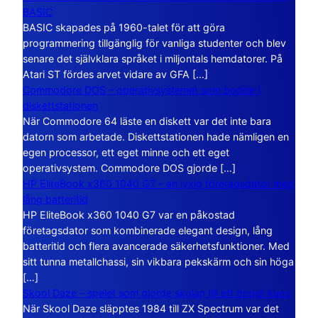
BASIC
BASIC skapades på 1960-talet för att göra
programmering tillgänglig för vanliga studenter och blev
senare det självklara språket i miljontals hemdatorer. På
Atari ST fördes arvet vidare av GFA […]
Commodore DOS – operativsystemet som bodde i
diskettstationen
När Commodore 64 läste en diskett var det inte bara
datorn som arbetade. Diskettstationen hade nämligen en
egen processor, ett eget minne och ett eget
operativsystem. Commodore DOS gjorde […]
HP EliteBook x360 1040 G7 – en lyxig företagsdator med
lång batteritid
HP EliteBook x360 1040 G7 var en påkostad
företagsdator som kombinerade elegant design, lång
batteritid och flera avancerade säkerhetsfunktioner. Med
sitt tunna metallchassi, sin vikbara pekskärm och sin höga
[…]
Skool Daze – spelet som gjorde skolan till ett öppet kaos
När Skool Daze släpptes 1984 till ZX Spectrum var det