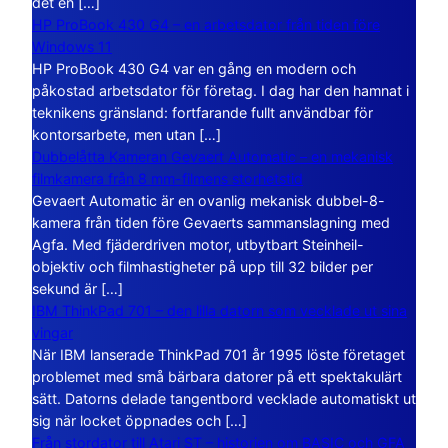
det en […]
HP ProBook 430 G4 – en arbetsdator från tiden före
Windows 11
HP ProBook 430 G4 var en gång en modern och
påkostad arbetsdator för företag. I dag har den hamnat i
teknikens gränsland: fortfarande fullt användbar för
kontorsarbete, men utan […]
Dubbelåtta Kameran Gevaert Automatic – en mekanisk
filmkamera från 8 mm-filmens storhetstid
Gevaert Automatic är en ovanlig mekanisk dubbel-8-
kamera från tiden före Gevaerts sammanslagning med
Agfa. Med fjäderdriven motor, utbytbart Steinheil-
objektiv och filmhastigheter på upp till 32 bilder per
sekund är […]
IBM ThinkPad 701 – den lilla datorn som vecklade ut sina
vingar
När IBM lanserade ThinkPad 701 år 1995 löste företaget
problemet med små bärbara datorer på ett spektakulärt
sätt. Datorns delade tangentbord vecklade automatiskt ut
sig när locket öppnades och […]
Från stordator till Atari ST – historien om BASIC och GFA