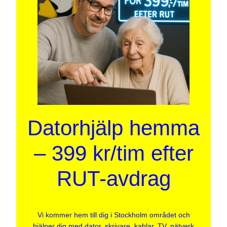
Datorhjälp hemma
– 399 kr/tim efter
RUT-avdrag
Vi kommer hem till dig i Stockholm området och
hjälper dig med dator, skrivare, kablar, TV, nätverk