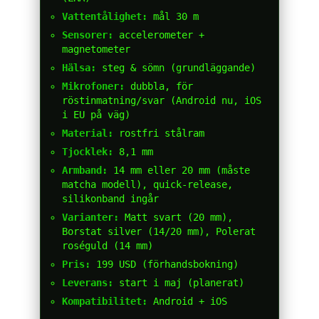
Vattentålighet:
mål 30 m
Sensorer:
accelerometer +
magnetometer
Hälsa:
steg & sömn (grundläggande)
Mikrofoner:
dubbla, för
röstinmatning/svar (Android nu, iOS
i EU på väg)
Material:
rostfri stålram
Tjocklek:
8,1 mm
Armband:
14 mm eller 20 mm (måste
matcha modell), quick-release,
silikonband ingår
Varianter:
Matt svart (20 mm),
Borstat silver (14/20 mm), Polerat
roséguld (14 mm)
Pris:
199 USD (förhandsbokning)
Leverans:
start i maj (planerat)
Kompatibilitet:
Android + iOS