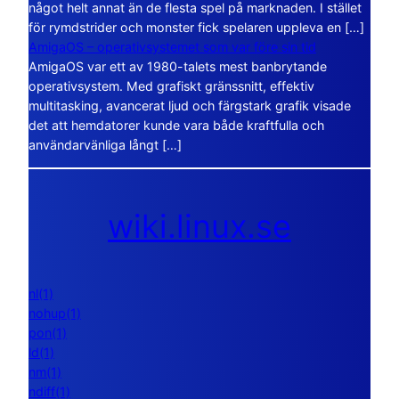
något helt annat än de flesta spel på marknaden. I stället
för rymdstrider och monster fick spelaren uppleva en […]
AmigaOS – operativsystemet som var före sin tid
AmigaOS var ett av 1980-talets mest banbrytande
operativsystem. Med grafiskt gränssnitt, effektiv
multitasking, avancerat ljud och färgstark grafik visade
det att hemdatorer kunde vara både kraftfulla och
användarvänliga långt […]
wiki.linux.se
nl(1)
nohup(1)
pon(1)
ld(1)
nm(1)
ndiff(1)