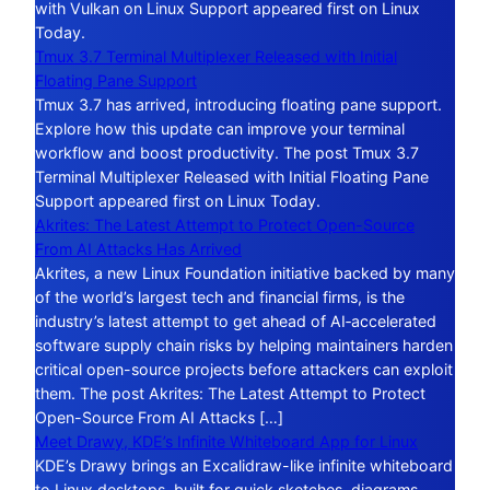
with Vulkan on Linux Support appeared first on Linux
Today.
Tmux 3.7 Terminal Multiplexer Released with Initial
Floating Pane Support
Tmux 3.7 has arrived, introducing floating pane support.
Explore how this update can improve your terminal
workflow and boost productivity. The post Tmux 3.7
Terminal Multiplexer Released with Initial Floating Pane
Support appeared first on Linux Today.
Akrites: The Latest Attempt to Protect Open-Source
From AI Attacks Has Arrived
Akrites, a new Linux Foundation initiative backed by many
of the world’s largest tech and financial firms, is the
industry’s latest attempt to get ahead of AI‑accelerated
software supply chain risks by helping maintainers harden
critical open-source projects before attackers can exploit
them. The post Akrites: The Latest Attempt to Protect
Open-Source From AI Attacks […]
Meet Drawy, KDE’s Infinite Whiteboard App for Linux
KDE’s Drawy brings an Excalidraw-like infinite whiteboard
to Linux desktops, built for quick sketches, diagrams,