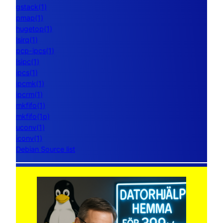
gstack(1)
pmap(1)
hugetop(1)
lsirq(1)
pcp-ipcs(1)
lsipc(1)
ipcs(1)
ipcmk(1)
ipcrm(1)
mkfifo(1)
mkfifo(1p)
uconv(1)
iconv(1)
Debian Source list