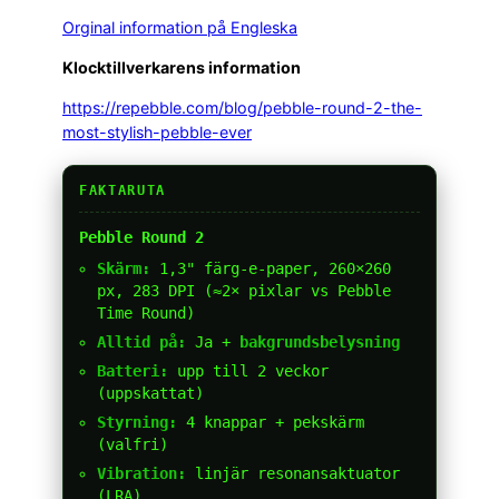
Orginal information på Engleska
Klocktillverkarens information
https://repebble.com/blog/pebble-round-2-the-
most-stylish-pebble-ever
FAKTARUTA
Pebble Round 2
Skärm:
1,3" färg-e-paper, 260×260
px, 283 DPI (≈2× pixlar vs Pebble
Time Round)
Alltid på:
Ja +
bakgrundsbelysning
Batteri:
upp till 2 veckor
(uppskattat)
Styrning:
4 knappar + pekskärm
(valfri)
Vibration:
linjär resonansaktuator
(LRA)