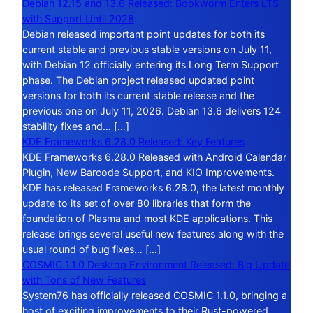
Debian 12.15 and 13.6 Released: Bookworm Enters LTS
with Support Until 2028
Debian released important point updates for both its
current stable and previous stable versions on July 11,
with Debian 12 officially entering its Long Term Support
phase. The Debian project released updated point
versions for both its current stable release and the
previous one on July 11, 2026. Debian 13.6 delivers 124
stability fixes and… […]
KDE Frameworks 6.28.0 Released: Key Features
KDE Frameworks 6.28.0 Released with Android Calendar
Plugin, New Barcode Support, and KIO Improvements.
KDE has released Frameworks 6.28.0, the latest monthly
update to its set of over 80 libraries that form the
foundation of Plasma and most KDE applications. This
release brings several useful new features along with the
usual round of bug fixes… […]
COSMIC 1.1.0 Desktop Environment Released: Big Update
with Tons of New Features
System76 has officially released COSMIC 1.1.0, bringing a
host of exciting improvements to their Rust-powered