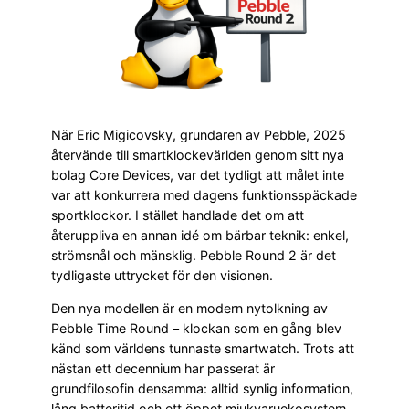
När Eric Migicovsky, grundaren av Pebble, 2025
återvände till smartklockevärlden genom sitt nya
bolag Core Devices, var det tydligt att målet inte
var att konkurrera med dagens funktionsspäckade
sportklockor. I stället handlade det om att
återuppliva en annan idé om bärbar teknik: enkel,
strömsnål och mänsklig. Pebble Round 2 är det
tydligaste uttrycket för den visionen.
Den nya modellen är en modern nytolkning av
Pebble Time Round – klockan som en gång blev
känd som världens tunnaste smartwatch. Trots att
nästan ett decennium har passerat är
grundfilosofin densamma: alltid synlig information,
lång batteritid och ett öppet mjukvaruekosystem.