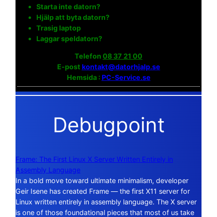
Starta inte datorn?
Hjälp att byta datorn?
Trasig laptop
Laggar speldatorn?
Telefon
08 37 21 00
E-post
kontakt@datorhjalp.se
Hemsida :
PC-Service.se
Debugpoint
Frame: The First Linux X Server Written Entirely in
Assembly Language
In a bold move toward ultimate minimalism, developer
Geir Isene has created Frame — the first X11 server for
Linux written entirely in assembly language. The X server
is one of those foundational pieces that most of us take