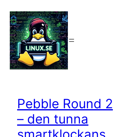
Hoppa
till
innehåll
Pebble Round 2
– den tunna
smartklockans