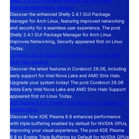
Shelly 2.4.1 GUI Package Manager for Arch Linux
Improves Networking, Security
Discover the enhanced Shelly 2.4.1 GUI Package
Manager for Arch Linux, featuring improved networking
and security for a seamless user experience. The post
Shelly 2.4.1 GUI Package Manager for Arch Linux
Improves Networking, Security appeared first on Linux
Today.
Coreboot 26.06 Adds Early Intel Nova Lake and AMD
Strix Halo Support
Discover the latest features in Coreboot 26.06, including
early support for Intel Nova Lake and AMD Strix Halo.
Upgrade your system today! The post Coreboot 26.06
Adds Early Intel Nova Lake and AMD Strix Halo Support
appeared first on Linux Today.
KDE Plasma 6.8 to Enable Triple Buffering by Default for
NVIDIA GPUs
Discover how KDE Plasma 6.8 enhances performance
with triple buffering enabled by default for NVIDIA GPUs,
improving your visual experience. The post KDE Plasma
6.8 to Enable Triple Buffering by Default for NVIDIA GPUs