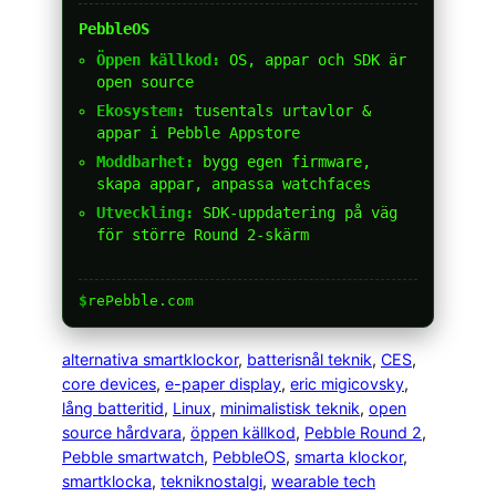
PebbleOS
Öppen källkod:
OS, appar och SDK är
open source
Ekosystem:
tusentals urtavlor &
appar i Pebble Appstore
Moddbarhet:
bygg egen firmware,
skapa appar, anpassa watchfaces
Utveckling:
SDK-uppdatering på väg
för större Round 2-skärm
$
rePebble.com
alternativa smartklockor
, 
batterisnål teknik
, 
CES
, 
core devices
, 
e-paper display
, 
eric migicovsky
, 
lång batteritid
, 
Linux
, 
minimalistisk teknik
, 
open
source hårdvara
, 
öppen källkod
, 
Pebble Round 2
, 
Pebble smartwatch
, 
PebbleOS
, 
smarta klockor
, 
smartklocka
, 
tekniknostalgi
, 
wearable tech