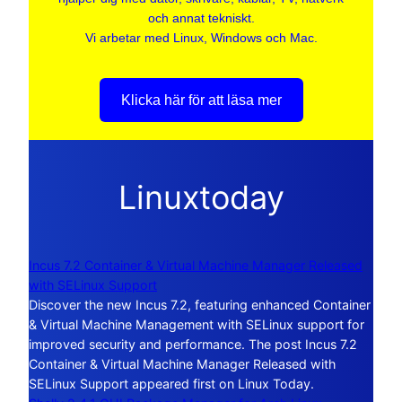
och annat tekniskt.
Vi arbetar med Linux, Windows och Mac.
Klicka här för att läsa mer
Linuxtoday
Incus 7.2 Container & Virtual Machine Manager Released
with SELinux Support
Discover the new Incus 7.2, featuring enhanced Container
& Virtual Machine Management with SELinux support for
improved security and performance. The post Incus 7.2
Container & Virtual Machine Manager Released with
SELinux Support appeared first on Linux Today.