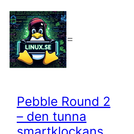
Hoppa
till
innehåll
Pebble Round 2
– den tunna
smartklockans