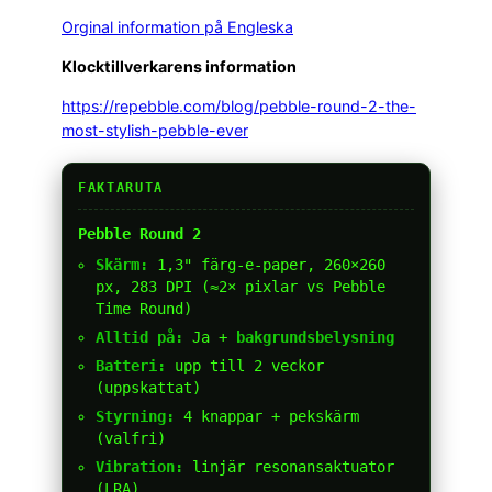
Orginal information på Engleska
Klocktillverkarens information
https://repebble.com/blog/pebble-round-2-the-
most-stylish-pebble-ever
FAKTARUTA
Pebble Round 2
Skärm:
1,3" färg-e-paper, 260×260
px, 283 DPI (≈2× pixlar vs Pebble
Time Round)
Alltid på:
Ja +
bakgrundsbelysning
Batteri:
upp till 2 veckor
(uppskattat)
Styrning:
4 knappar + pekskärm
(valfri)
Vibration:
linjär resonansaktuator
(LRA)