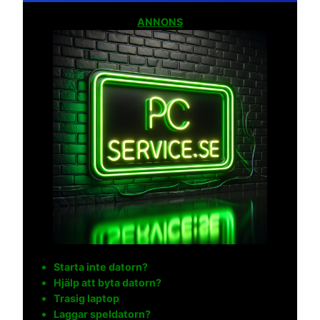
ANNONS
Starta inte datorn?
Hjälp att byta datorn?
Trasig laptop
Laggar speldatorn?