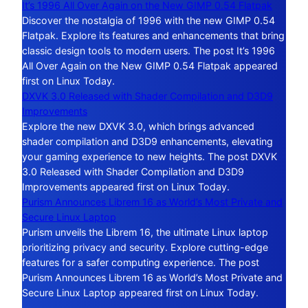
It’s 1996 All Over Again on the New GIMP 0.54 Flatpak
Discover the nostalgia of 1996 with the new GIMP 0.54
Flatpak. Explore its features and enhancements that bring
classic design tools to modern users. The post It’s 1996
All Over Again on the New GIMP 0.54 Flatpak appeared
first on Linux Today.
DXVK 3.0 Released with Shader Compilation and D3D9
Improvements
Explore the new DXVK 3.0, which brings advanced
shader compilation and D3D9 enhancements, elevating
your gaming experience to new heights. The post DXVK
3.0 Released with Shader Compilation and D3D9
Improvements appeared first on Linux Today.
Purism Announces Librem 16 as World’s Most Private and
Secure Linux Laptop
Purism unveils the Librem 16, the ultimate Linux laptop
prioritizing privacy and security. Explore cutting-edge
features for a safer computing experience. The post
Purism Announces Librem 16 as World’s Most Private and
Secure Linux Laptop appeared first on Linux Today.