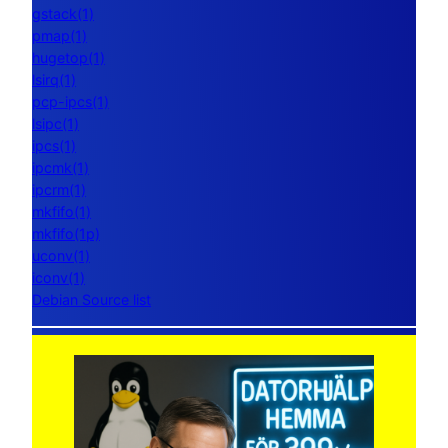
gstack(1)
pmap(1)
hugetop(1)
lsirq(1)
pcp-ipcs(1)
lsipc(1)
ipcs(1)
ipcmk(1)
ipcrm(1)
mkfifo(1)
mkfifo(1p)
uconv(1)
iconv(1)
Debian Source list