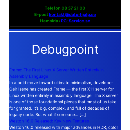
Telefon
08 37 21 00
E-post
kontakt@datorhjalp.se
Hemsida :
PC-Service.se
Debugpoint
Frame: The First Linux X Server Written Entirely in
Assembly Language
In a bold move toward ultimate minimalism, developer
Geir Isene has created Frame — the first X11 server for
Linux written entirely in assembly language. The X server
is one of those foundational pieces that most of us take
for granted. It’s big, complex, and full of decades of
legacy code. But what if someone… […]
Weston 16.0 Released: Key New Features
Weston 16.0 released with major advances in HDR, color