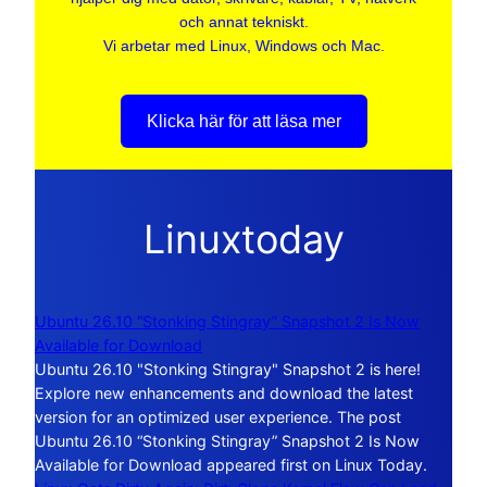
och annat tekniskt.
Vi arbetar med Linux, Windows och Mac.
Klicka här för att läsa mer
Linuxtoday
Ubuntu 26.10 “Stonking Stingray” Snapshot 2 Is Now
Available for Download
Ubuntu 26.10 "Stonking Stingray" Snapshot 2 is here!
Explore new enhancements and download the latest
version for an optimized user experience. The post
Ubuntu 26.10 “Stonking Stingray” Snapshot 2 Is Now
Available for Download appeared first on Linux Today.