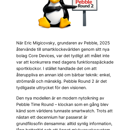
När Eric Migicovsky, grundaren av Pebble, 2025
återvände till smartklockevärlden genom sitt nya
bolag Core Devices, var det tydligt att målet inte
var att konkurrera med dagens funktionsspäckade
sportklockor. I stället handlade det om att
återuppliva en annan idé om bärbar teknik: enkel,
strömsnål och mänsklig. Pebble Round 2 är det
tydligaste uttrycket för den visionen.
Den nya modellen är en modern nytolkning av
Pebble Time Round – klockan som en gång blev
känd som världens tunnaste smartwatch. Trots att
nästan ett decennium har passerat är
grundfilosofin densamma: alltid synlig information,
lång batteritid och ett öppet mjukvaruekosystem.