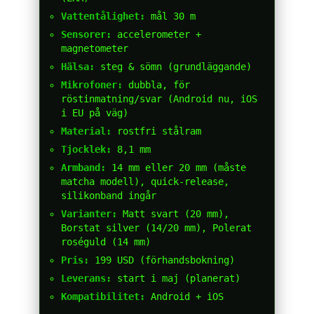
Vattentålighet:
mål 30 m
Sensorer:
accelerometer +
magnetometer
Hälsa:
steg & sömn (grundläggande)
Mikrofoner:
dubbla, för
röstinmatning/svar (Android nu, iOS
i EU på väg)
Material:
rostfri stålram
Tjocklek:
8,1 mm
Armband:
14 mm eller 20 mm (måste
matcha modell), quick-release,
silikonband ingår
Varianter:
Matt svart (20 mm),
Borstat silver (14/20 mm), Polerat
roséguld (14 mm)
Pris:
199 USD (förhandsbokning)
Leverans:
start i maj (planerat)
Kompatibilitet:
Android + iOS