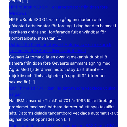
det en […]
HP ProBook 430 G4 – en arbetsdator från tiden före
Windows 11
HP ProBook 430 G4 var en gång en modern och
påkostad arbetsdator för företag. I dag har den hamnat i
teknikens gränsland: fortfarande fullt användbar för
kontorsarbete, men utan […]
Dubbelåtta Kameran Gevaert Automatic – en mekanisk
filmkamera från 8 mm-filmens storhetstid
Gevaert Automatic är en ovanlig mekanisk dubbel-8-
kamera från tiden före Gevaerts sammanslagning med
Agfa. Med fjäderdriven motor, utbytbart Steinheil-
objektiv och filmhastigheter på upp till 32 bilder per
sekund är […]
IBM ThinkPad 701 – den lilla datorn som vecklade ut sina
vingar
När IBM lanserade ThinkPad 701 år 1995 löste företaget
problemet med små bärbara datorer på ett spektakulärt
sätt. Datorns delade tangentbord vecklade automatiskt ut
sig när locket öppnades och […]
Från stordator till Atari ST – historien om BASIC och GFA