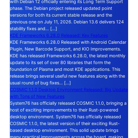
with Debian 12 officially entering its Long Term Support
phase. The Debian project released updated point
versions for both its current stable release and the
previous one on July 11, 2026. Debian 13.6 delivers 124
stability fixes and… […]
KDE Frameworks 6.28.0 Released: Key Features
KDE Frameworks 6.28.0 Released with Android Calendar
Plugin, New Barcode Support, and KIO Improvements.
KDE has released Frameworks 6.28.0, the latest monthly
update to its set of over 80 libraries that form the
foundation of Plasma and most KDE applications. This
release brings several useful new features along with the
usual round of bug fixes… […]
COSMIC 1.1.0 Desktop Environment Released: Big Update
with Tons of New Features
System76 has officially released COSMIC 1.1.0, bringing a
host of exciting improvements to their Rust-powered
desktop environment. System76 has officially released
COSMIC 1.1.0, the latest version of their exciting Rust-
based desktop environment. This solid update brings
many practical improvements across the board, making