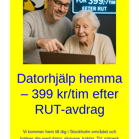
Datorhjälp hemma
– 399 kr/tim efter
RUT-avdrag
Vi kommer hem till dig i Stockholm området och
hjälper dig med dator, skrivare, kablar, TV, nätverk