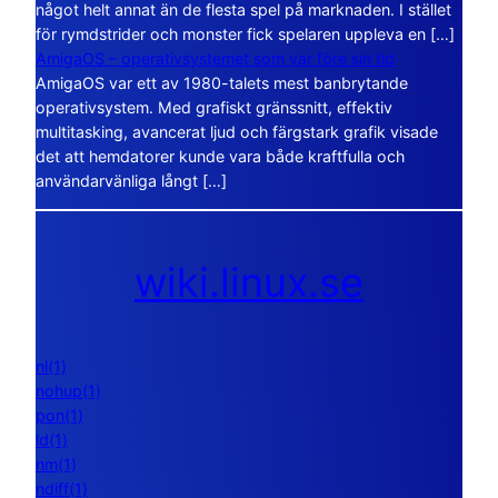
något helt annat än de flesta spel på marknaden. I stället
för rymdstrider och monster fick spelaren uppleva en […]
AmigaOS – operativsystemet som var före sin tid
AmigaOS var ett av 1980-talets mest banbrytande
operativsystem. Med grafiskt gränssnitt, effektiv
multitasking, avancerat ljud och färgstark grafik visade
det att hemdatorer kunde vara både kraftfulla och
användarvänliga långt […]
wiki.linux.se
nl(1)
nohup(1)
pon(1)
ld(1)
nm(1)
ndiff(1)