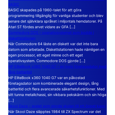
BASIC
BASIC skapades på 1960-talet för att göra
programmering tillgänglig för vanliga studenter och blev
senare det självklara språket i miljontals hemdatorer. På
Atari ST fördes arvet vidare av GFA […]
Commodore DOS – operativsystemet som bodde i
diskettstationen
När Commodore 64 läste en diskett var det inte bara
datorn som arbetade. Diskettstationen hade nämligen en
egen processor, ett eget minne och ett eget
operativsystem. Commodore DOS gjorde […]
HP EliteBook x360 1040 G7 – en lyxig företagsdator med
lång batteritid
HP EliteBook x360 1040 G7 var en påkostad
företagsdator som kombinerade elegant design, lång
batteritid och flera avancerade säkerhetsfunktioner. Med
sitt tunna metallchassi, sin vikbara pekskärm och sin höga
[…]
Skool Daze – spelet som gjorde skolan till ett öppet kaos
När Skool Daze släpptes 1984 till ZX Spectrum var det