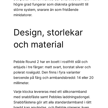
högre grad fungerar som diskreta gränssnitt till
större system, snarare än som fristående
minidatorer.
Design, storlekar
och material
Pebble Round 2 har en boett i rostfritt stål och
erbjuds i tre färger: matt svart, borstat silver och
polerat roséguld. Den finns i fyra varianter
beroende på färg och armbandsbredd: 14 eller 20
millimeter.
Varje klocka levereras med ett silikonarmband
med snabbfäste samt Pebbles laddningsdongel.
Snabbfästena gör att alla standardarmband i rätt
bredd kan användas, och Pebble planerar även