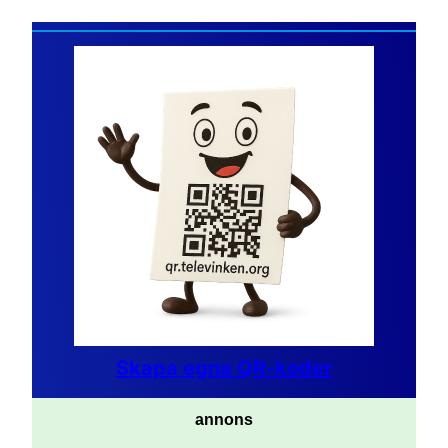
Skapa egna QR-koder
annons