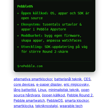
PebbleOS
Öppen källkod:
OS, appar och SDK är
open source
Ekosystem:
tusentals urtavlor &
appar i Pebble Appstore
Moddbarhet:
bygg egen firmware,
skapa appar, anpassa watchfaces
Utveckling:
SDK-uppdatering på väg
för större Round 2-skärm
$
rePebble.com
alternativa smartklockor
, 
batterisnål teknik
, 
CES
, 
core devices
, 
e-paper display
, 
eric migicovsky
, 
lång batteritid
, 
Linux
, 
minimalistisk teknik
, 
open
source hårdvara
, 
öppen källkod
, 
Pebble Round 2
, 
Pebble smartwatch
, 
PebbleOS
, 
smarta klockor
, 
smartklocka
, 
tekniknostalgi
, 
wearable tech