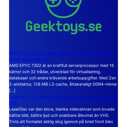
AMD EPYC 7302 – sexton kärnor byggda för servrar och
tunga arbetsstationer
AMD EPYC 7302 är en kraftfull serverprocessor med 16
kärnor och 32 trådar, utvecklad för virtualisering,
databaser och andra krävande arbetsuppgifter. Med Zen
2-arkitektur, 128 MB L3-cache, åttakanaligt DDR4-minne
[…]
LaserDisc – den jättelika filmskivan som visade vägen mot
DVD
LaserDisc var den stora, blanka videoskivan som lovade
bättre bild, bättre ljud och snabbare åtkomst än VHS.
Trots att formatet aldrig slog igenom på bred front blev