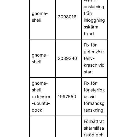
anslutning
gnome-
från
2098016
shell
inloggning
sskärm
fixad
Fix för
getenv/se
gnome-
2039340
tenv-
shell
krasch vid
start
gnome-
Fix för
shell-
fönsterfok
extension
1997550
us vid
-ubuntu-
förhandsg
dock
ranskning
Förbättrat
skärmläsa
rstöd och