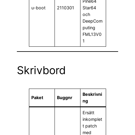
Pine64
u-boot
2110301
Star64
och
DeepCom
puting
FML13V0
1
Skrivbord
Beskrivni
Paket
Buggnr
ng
Ersätt
inkomplet
t patch
med