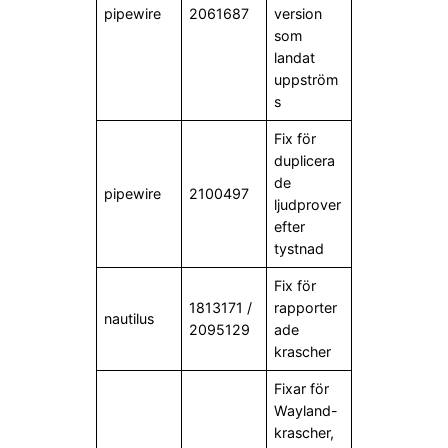
pipewire
2061687
version
som
landat
uppström
s
Fix för
duplicera
de
pipewire
2100497
ljudprover
efter
tystnad
Fix för
1813171 /
rapporter
nautilus
2095129
ade
krascher
Fixar för
Wayland-
krascher,