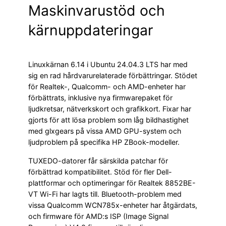
Maskinvarustöd och
kärnuppdateringar
Linuxkärnan 6.14 i Ubuntu 24.04.3 LTS har med
sig en rad hårdvarurelaterade förbättringar. Stödet
för Realtek-, Qualcomm- och AMD-enheter har
förbättrats, inklusive nya firmwarepaket för
ljudkretsar, nätverkskort och grafikkort. Fixar har
gjorts för att lösa problem som låg bildhastighet
med glxgears på vissa AMD GPU-system och
ljudproblem på specifika HP ZBook-modeller.
TUXEDO-datorer får särskilda patchar för
förbättrad kompatibilitet. Stöd för fler Dell-
plattformar och optimeringar för Realtek 8852BE-
VT Wi-Fi har lagts till. Bluetooth-problem med
vissa Qualcomm WCN785x-enheter har åtgärdats,
och firmware för AMD:s ISP (Image Signal