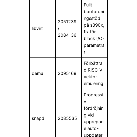
Fullt
bootordni
ngsstöd
2051239
på s390x,
libvirt
/
fix för
2084136
block I/O-
parametra
r
Förbättra
d RISC-V
qemu
2095169
vektor-
emulering
Progressi
v
fördröjnin
g vid
snapd
2085535
upprepad
e auto-
uppdateri