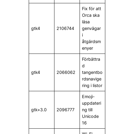
Fix för att
Orca ska
läsa
gtk4
2106744
genvägar
i
åtgärdsm
enyer
Förbättra
d
gtk4
2066062
tangentbo
rdsnavige
ring i listor
Emoji-
uppdateri
gtk+3.0
2096777
ng till
Unicode
16
Wi-Fi-