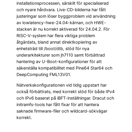
installationsprocessen, särskilt för specialiserad
och nyare hårdvara. Live-CD-bilderna har fått
justeringar som löser byggproblem vid användning
av lowlatency-hwe-24.04-kärnan, och HWE-
stacken är nu korrekt aktiverad för 24.04.2. För
RISC-V-system har flera viktiga problem
åtgärdats, bland annat direktkopiering av
enhetsträd till /boot/dtb, stöd för nya
underarkitekturer som jh7110 samt förbättrad
hantering av U-Boot-konfigurationer för att
säkerställa kompatibilitet med Pine64 Star64 och
DeepComputing FML13V01.
Nätverkskonfigurationen vid tidig uppstart har
också förbättrats, med korrekt stöd för både IPv4
och IPv6 baserat på iBFT-inställningar. Dracut och
initramfs-tools har fått fixar för att hantera
saknade firmware-filer och wildcard-sökvägar
korrekt.