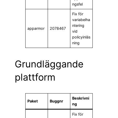
ngsfel
Fix för
variabelha
ntering
apparmor
2078467
vid
policyinläs
ning
Grundläggande
plattform
Beskrivni
Paket
Buggnr
ng
Fix för