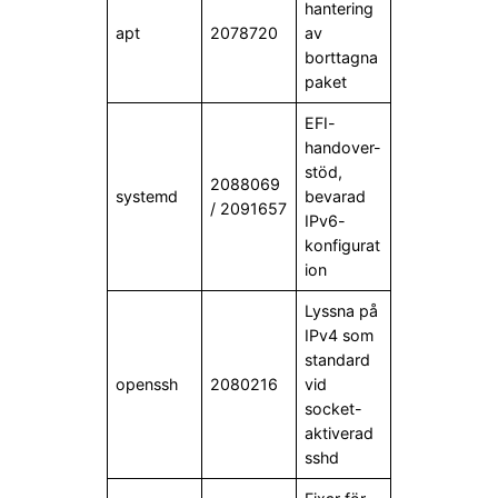
hantering
apt
2078720
av
borttagna
paket
EFI-
handover-
stöd,
2088069
systemd
bevarad
/ 2091657
IPv6-
konfigurat
ion
Lyssna på
IPv4 som
standard
openssh
2080216
vid
socket-
aktiverad
sshd