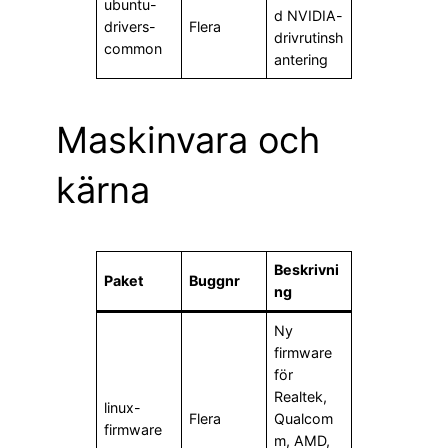
ubuntu-
d NVIDIA-
drivers-
Flera
drivrutinsh
common
antering
Maskinvara och
kärna
Beskrivni
Paket
Buggnr
ng
Ny
firmware
för
Realtek,
linux-
Flera
Qualcom
firmware
m, AMD,