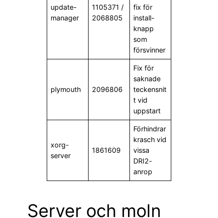
update-
1105371 /
fix för
manager
2068805
install-
knapp
som
försvinner
Fix för
saknade
plymouth
2096806
teckensnit
t vid
uppstart
Förhindrar
krasch vid
xorg-
1861609
vissa
server
DRI2-
anrop
Server och moln