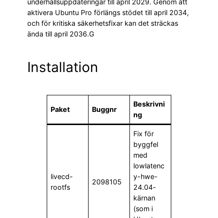
underhållsuppdateringar till april 2029. Genom att
aktivera Ubuntu Pro förlängs stödet till april 2034,
och för kritiska säkerhetsfixar kan det sträckas
ända till april 2036.G
Installation
Beskrivni
Paket
Buggnr
ng
Fix för
byggfel
med
lowlatenc
livecd-
y-hwe-
2098105
rootfs
24.04-
kärnan
(som i