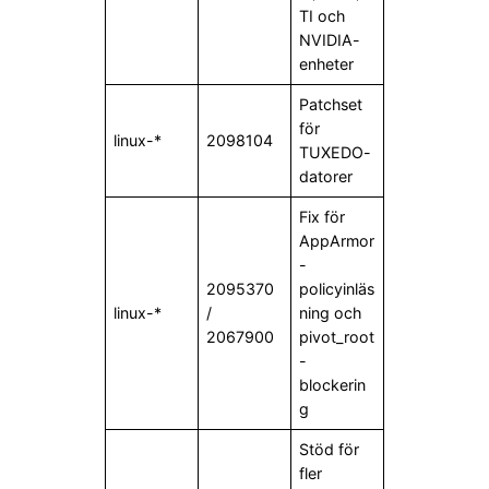
TI och
NVIDIA-
enheter
Patchset
för
linux-*
2098104
TUXEDO-
datorer
Fix för
AppArmor
-
2095370
policyinläs
linux-*
/
ning och
2067900
pivot_root
-
blockerin
g
Stöd för
fler