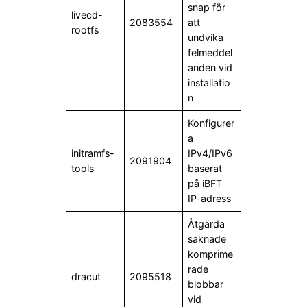
snap för
livecd-
2083554
att
rootfs
undvika
felmeddel
anden vid
installatio
n
Konfigurer
a
initramfs-
IPv4/IPv6
2091904
tools
baserat
på iBFT
IP-adress
Åtgärda
saknade
komprime
rade
dracut
2095518
blobbar
vid