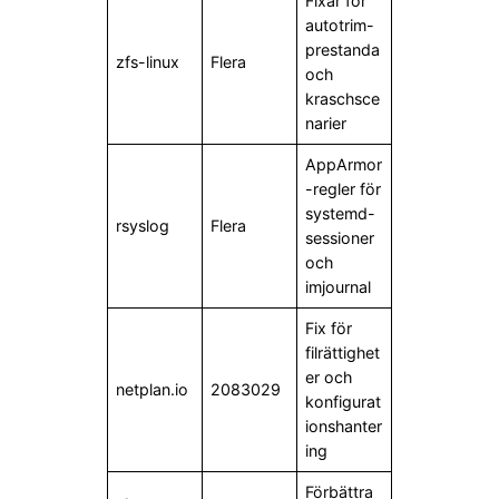
Fixar för
autotrim-
prestanda
zfs-linux
Flera
och
kraschsce
narier
AppArmor
-regler för
systemd-
rsyslog
Flera
sessioner
och
imjournal
Fix för
filrättighet
er och
netplan.io
2083029
konfigurat
ionshanter
ing
Förbättra