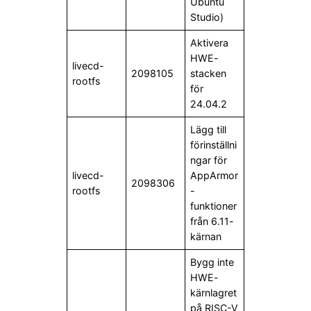
Ubuntu
Studio)
Aktivera
HWE-
livecd-
2098105
stacken
rootfs
för
24.04.2
Lägg till
förinställni
ngar för
livecd-
AppArmor
2098306
rootfs
-
funktioner
från 6.11-
kärnan
Bygg inte
HWE-
kärnlagret
på RISC-V