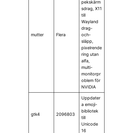
pekskärm
sdrag, X11
till
Wayland
drag-
mutter
Flera
och-
släpp,
pixelrende
ring utan
alfa,
multi-
monitorpr
oblem för
NVIDIA
Uppdater
a emoji-
bibliotek
gtk4
2096803
till
Unicode
16