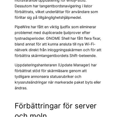
motsvarande uppdatering för emoji-stöd.
Dessutom har tangentbordsnavigering i listor
förbättrats, vilket underlättar för användare som
förlitar sig på tillgänglighetshjälpmedel.
PipeWire har fått en viktig ljudfix som eliminerar
problemet med duplicerade ljudprover efter
tystnadsperioder. GNOME Shell har fått flera fixar,
bland annat för att kunna ansluta till nya Wi-Fi-
nätverk direkt från inloggningsskärmen och för att
förbättra skärmtangentbordets Shift-beteende.
Uppdateringshanteraren (Update Manager) har
förbättrat stöd för skärmläsare genom att
tydligare annonsera statusrubriker och
kryssruteändringar när markerade paket byts eller
ändras.
Förbättringar för server
och moln