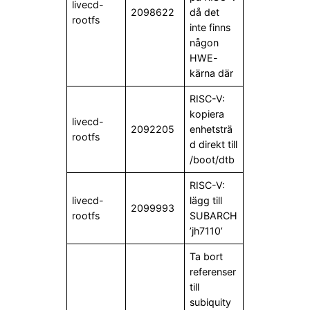
livecd-
2098622
då det
rootfs
inte finns
någon
HWE-
kärna där
RISC-V:
kopiera
livecd-
2092205
enhetsträ
rootfs
d direkt till
/boot/dtb
RISC-V:
livecd-
lägg till
2099993
rootfs
SUBARCH
’jh7110’
Ta bort
referenser
till
subiquity