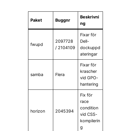
Beskrivni
Paket
Buggnr
ng
Fixar för
2097728
Dell-
fwupd
/ 2104109
dockuppd
ateringar
Fixar för
krascher
samba
Flera
vid GPO-
hantering
Fix för
race
condition
horizon
2045394
vid CSS-
kompilerin
g