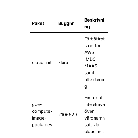
Beskrivni
Paket
Buggnr
ng
Förbättrat
stöd för
AWS
IMDS,
cloud-init
Flera
MAAS,
samt
filhanterin
g
Fix för att
gce-
inte skriva
compute-
över
2106629
image-
värdnamn
packages
satt via
cloud-init