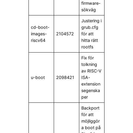
firmware-
sökväg
Justering i
cd-boot-
grub.cfg
images-
2104572
för att
riscv64
hitta rätt
rootfs
Fix för
tolkning
av RISC-V
u-boot
2098421
ISA-
extension
segenska
per
Backport
för att
möjliggör
a boot på