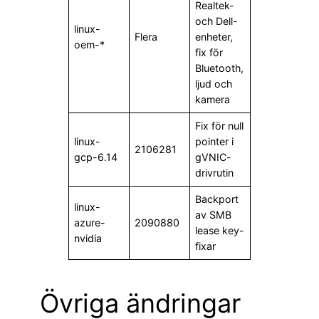
Realtek-
och Dell-
linux-
Flera
enheter,
oem-*
fix för
Bluetooth,
ljud och
kamera
Fix för null
linux-
pointer i
2106281
gcp-6.14
gVNIC-
drivrutin
Backport
linux-
av SMB
azure-
2090880
lease key-
nvidia
fixar
Övriga ändringar