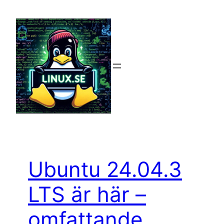
Hoppa
till
innehåll
Ubuntu 24.04.3
LTS är här –
omfattande