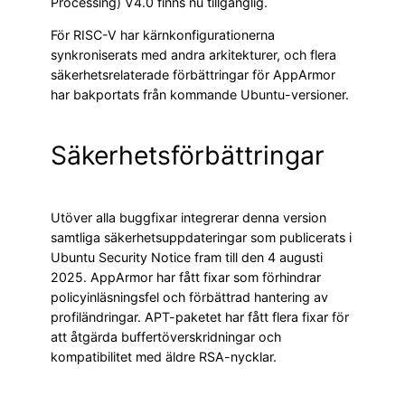
Processing) V4.0 finns nu tillgänglig.
För RISC-V har kärnkonfigurationerna
synkroniserats med andra arkitekturer, och flera
säkerhetsrelaterade förbättringar för AppArmor
har bakportats från kommande Ubuntu-versioner.
Säkerhetsförbättringar
Utöver alla buggfixar integrerar denna version
samtliga säkerhetsuppdateringar som publicerats i
Ubuntu Security Notice fram till den 4 augusti
2025. AppArmor har fått fixar som förhindrar
policyinläsningsfel och förbättrad hantering av
profiländringar. APT-paketet har fått flera fixar för
att åtgärda buffertöverskridningar och
kompatibilitet med äldre RSA-nycklar.