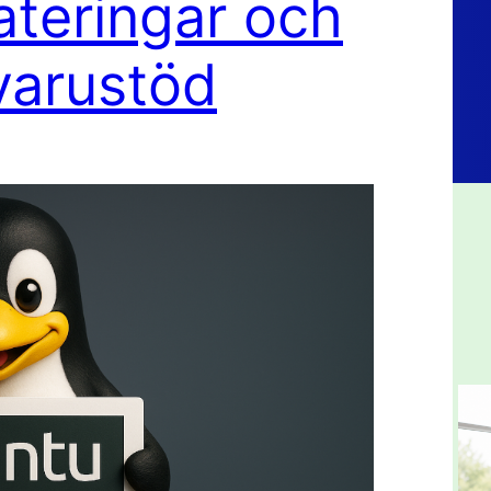
teringar och
varustöd