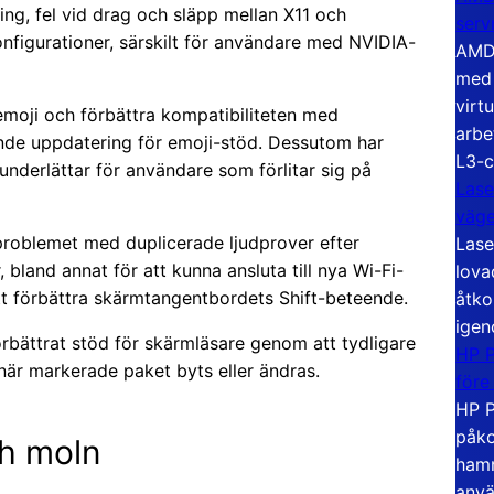
g, fel vid drag och släpp mellan X11 och
serv
nfigurationer, särskilt för användare med NVIDIA-
AMD 
med 
virt
emoji och förbättra kompatibiliteten med
arbe
nde uppdatering för emoji-stöd. Dessutom har
L3-c
 underlättar för användare som förlitar sig på
Lase
väg
r problemet med duplicerade ljudprover efter
Lase
 bland annat för att kunna ansluta till nya Wi-Fi-
lova
tt förbättra skärmtangentbordets Shift-beteende.
åtko
igen
bättrat stöd för skärmläsare genom att tydligare
HP P
när markerade paket byts eller ändras.
före
HP P
påko
ch moln
hamn
anvä