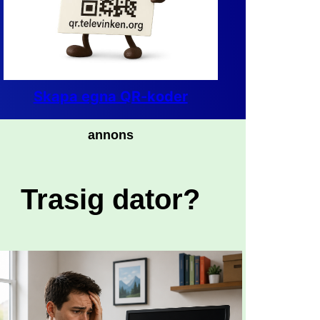
Skapa egna QR-koder
annons
Trasig dator?