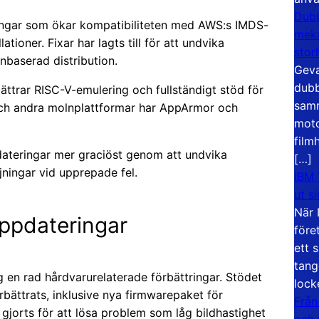
Dubb
tringar som ökar kompatibiliteten med AWS:s IMDS-
meka
tioner. Fixar har lagts till för att undvika
stor
nbaserad distribution.
Geva
dubb
ättrar RISC-V-emulering och fullständigt stöd för
samm
och andra molnplattformar har AppArmor och
moto
film
ateringar mer graciöst genom att undvika
[…]
jningar vid upprepade fel.
IBM 
ut s
När 
ppdateringar
före
ett 
tang
 en rad hårdvarurelaterade förbättringar. Stödet
lock
ättrats, inklusive nya firmwarepaket för
Från
r gjorts för att lösa problem som låg bildhastighet
och