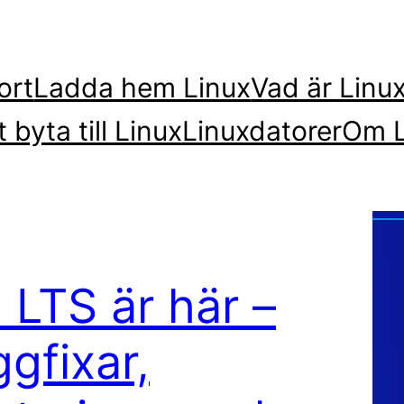
ort
Ladda hem Linux
Vad är Linu
t byta till Linux
Linuxdatorer
Om L
 LTS är här –
gfixar,