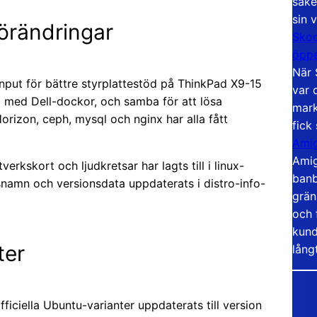
säke
sin 
örändringar
Skoo
öppe
När 
input för bättre styrplattestöd på ThinkPad X9-15
var 
 med Dell-dockor, och samba för att lösa
mark
orizon, ceph, mysql och nginx har alla fått
fick
Amig
Amig
erkskort och ljudkretsar har lagts till i linux-
banb
namn och versionsdata uppdaterats i distro-info-
grän
och 
kund
ter
lång
iciella Ubuntu-varianter uppdaterats till version