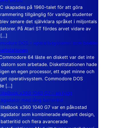
C skapades på 1960-talet för att göra
rammering tillgänglig för vanliga studenter
blev senare det självklara språket i miljontals
atorer. På Atari ST fördes arvet vidare av
 […]
modore DOS – operativsystemet som bodde
skettstationen
Commodore 64 läste en diskett var det inte
 datorn som arbetade. Diskettstationen hade
igen en egen processor, ett eget minne och
eget operativsystem. Commodore DOS
de […]
liteBook x360 1040 G7 – en lyxig
tagsdator med lång batteritid
liteBook x360 1040 G7 var en påkostad
tagsdator som kombinerade elegant design,
 batteritid och flera avancerade