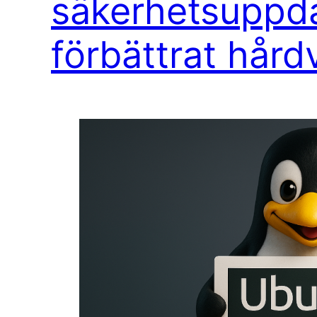
säkerhetsuppda
förbättrat hård