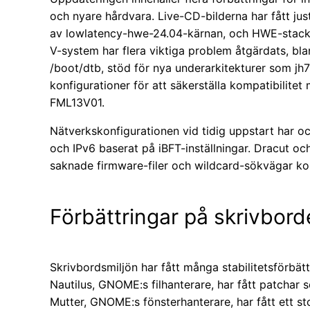
och nyare hårdvara. Live-CD-bilderna har fått j
av lowlatency-hwe-24.04-kärnan, och HWE-stacken
V-system har flera viktiga problem åtgärdats, blan
/boot/dtb, stöd för nya underarkitekturer som jh
konfigurationer för att säkerställa kompatibili
FML13V01.
Nätverkskonfigurationen vid tidig uppstart har o
och IPv6 baserat på iBFT-inställningar. Dracut och 
saknade firmware-filer och wildcard-sökvägar kor
Förbättringar på skrivbord
Skrivbordsmiljön har fått många stabilitetsförbät
Nautilus, GNOME:s filhanterare, har fått patchar 
Mutter, GNOME:s fönsterhanterare, har fått ett st