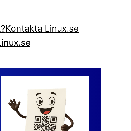
x?
Kontakta Linux.se
inux.se