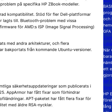
problem på specifika HP ZBook-modeller.
BASI
prog
ad kompatibilitet. Stöd för fler Dell-plattformar
och 
 lagts till. Bluetooth-problem med vissa
hemd
irmware för AMD:s ISP (Image Signal Processing)
GFA
Com
ts med andra arkitekturer, och flera
i di
har bakportats från kommande Ubuntu-versioner.
När 
bara
näml
ett 
gjor
HP E
amtliga säkerhetsuppdateringar som publicerats i
före
25. AppArmor har fått fixar som förhindrar
HP E
filändringar. APT-paketet har fått flera fixar för
före
litet med äldre RSA-nycklar.
lång