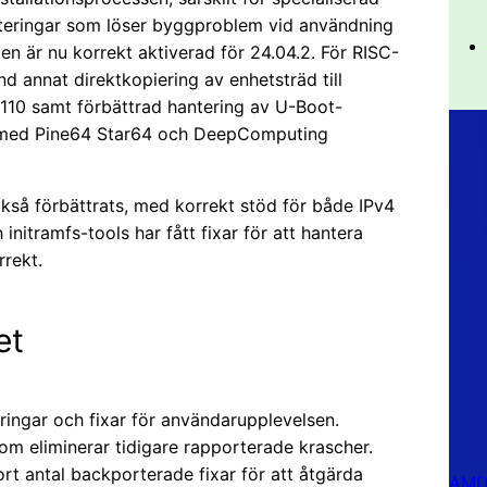
usteringar som löser byggproblem vid användning
 är nu korrekt aktiverad för 24.04.2. För RISC-
d annat direktkopiering av enhetsträd till
7110 samt förbättrad hantering av U-Boot-
tet med Pine64 Star64 och DeepComputing
ckså förbättrats, med korrekt stöd för både IPv4
initramfs-tools har fått fixar för att hantera
rekt.
et
tringar och fixar för användarupplevelsen.
som eliminerar tidigare rapporterade krascher.
ort antal backporterade fixar för att åtgärda
AMD 