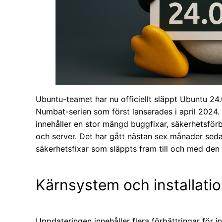
Ubuntu-teamet har nu officiellt släppt Ubuntu 24.
Numbat-serien som först lanserades i april 2024.
innehåller en stor mängd buggfixar, säkerhetsför
och server. Det har gått nästan sex månader seda
säkerhetsfixar som släppts fram till och med den
Kärnsystem och installati
Uppdateringen innehåller flera förbättringar för in