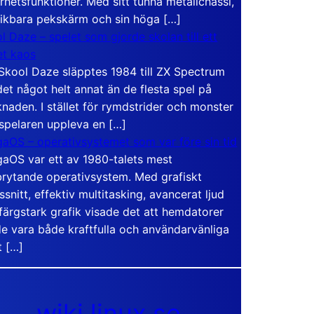
rhetsfunktioner. Med sitt tunna metallchassi,
vikbara pekskärm och sin höga […]
l Daze – spelet som gjorde skolan till ett
t kaos
Skool Daze släpptes 1984 till ZX Spectrum
det något helt annat än de flesta spel på
naden. I stället för rymdstrider och monster
 spelaren uppleva en […]
aOS – operativsystemet som var före sin tid
aOS var ett av 1980-talets mest
rytande operativsystem. Med grafiskt
ssnitt, effektiv multitasking, avancerat ljud
färgstark grafik visade det att hemdatorer
e vara både kraftfulla och användarvänliga
t […]
wiki.linux.se