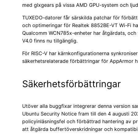
med glxgears på vissa AMD GPU-system och ljud
TUXEDO-datorer får särskilda patchar för förbättr
och optimeringar för Realtek 8852BE-VT Wi-Fi har
Qualcomm WCN785x-enheter har åtgärdats, och f
V4.0 finns nu tillgänglig.
För RISC-V har kärnkonfigurationerna synkronisera
säkerhetsrelaterade förbättringar för AppArmor 
Säkerhetsförbättringar
Utöver alla buggfixar integrerar denna version s
Ubuntu Security Notice fram till den 4 augusti 20
policyinläsningsfel och förbättrad hantering av pro
att åtgärda buffertöverskridningar och kompatibi