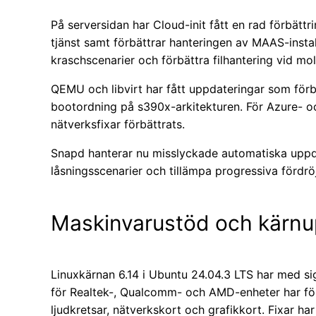
På serversidan har Cloud-init fått en rad förbät
tjänst samt förbättrar hanteringen av MAAS-installa
kraschscenarier och förbättra filhantering vid mol
QEMU och libvirt har fått uppdateringar som förb
bootordning på s390x-arkitekturen. För Azure- 
nätverksfixar förbättrats.
Snapd hanterar nu misslyckade automatiska uppd
låsningsscenarier och tillämpa progressiva fördrö
Maskinvarustöd och kärnu
Linuxkärnan 6.14 i Ubuntu 24.04.3 LTS har med sig
för Realtek-, Qualcomm- och AMD-enheter har förb
ljudkretsar, nätverkskort och grafikkort. Fixar ha