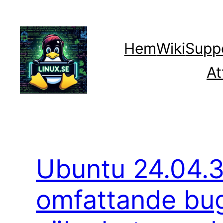
Hoppa
till
innehåll
Hem
Wiki
Supp
At
Ubuntu 24.04.3
omfattande bug