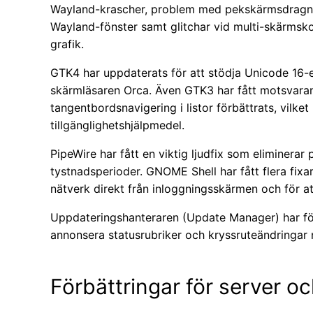
Wayland-krascher, problem med pekskärmsdragnin
Wayland-fönster samt glitchar vid multi-skärmsko
grafik.
GTK4 har uppdaterats för att stödja Unicode 16-
skärmläsaren Orca. Även GTK3 har fått motsvara
tangentbordsnavigering i listor förbättrats, vilket
tillgänglighetshjälpmedel.
PipeWire har fått en viktig ljudfix som eliminera
tystnadsperioder. GNOME Shell har fått flera fixar,
nätverk direkt från inloggningsskärmen och för a
Uppdateringshanteraren (Update Manager) har för
annonsera statusrubriker och kryssruteändringar 
Förbättringar för server o