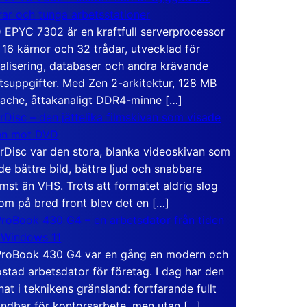
rar och tunga arbetsstationer
EPYC 7302 är en kraftfull serverprocessor
16 kärnor och 32 trådar, utvecklad för
ualisering, databaser och andra krävande
tsuppgifter. Med Zen 2-arkitektur, 128 MB
ache, åttakanaligt DDR4-minne […]
rDisc – den jättelika filmskivan som visade
en mot DVD
rDisc var den stora, blanka videoskivan som
de bättre bild, bättre ljud och snabbare
mst än VHS. Trots att formatet aldrig slog
om på bred front blev det en […]
roBook 430 G4 – en arbetsdator från tiden
 Windows 11
roBook 430 G4 var en gång en modern och
stad arbetsdator för företag. I dag har den
at i teknikens gränsland: fortfarande fullt
ndbar för kontorsarbete, men utan […]