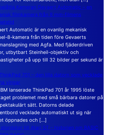
elåtta Kameran Gevaert Automatic – en
nisk filmkamera från 8 mm-filmens
hetstid
ert Automatic är en ovanlig mekanisk
el-8-kamera från tiden före Gevaerts
anslagning med Agfa. Med fjäderdriven
r, utbytbart Steinheil-objektiv och
hastigheter på upp till 32 bilder per sekund är
ThinkPad 701 – den lilla datorn som vecklade
ina vingar
IBM lanserade ThinkPad 701 år 1995 löste
taget problemet med små bärbara datorer på
spektakulärt sätt. Datorns delade
entbord vecklade automatiskt ut sig när
et öppnades och […]
 stordator till Atari ST – historien om BASIC
 GFA BASIC