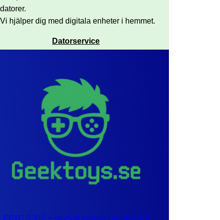
datorer.
Vi hjälper dig med digitala enheter i hemmet.
Datorservice
EPYC 7302 – sexton kärnor byggda för