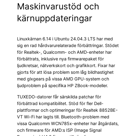
Maskinvarustöd och
kärnuppdateringar
Linuxkärnan 6.14 i Ubuntu 24.04.3 LTS har med
sig en rad hårdvarurelaterade förbättringar. Stödet
för Realtek-, Qualcomm- och AMD-enheter har
förbättrats, inklusive nya firmwarepaket för
ljudkretsar, nätverkskort och grafikkort. Fixar har
gjorts för att lösa problem som låg bildhastighet
med glxgears på vissa AMD GPU-system och
ljudproblem på specifika HP ZBook-modeller.
TUXEDO-datorer får särskilda patchar för
förbättrad kompatibilitet. Stöd för fler Dell-
plattformar och optimeringar för Realtek 8852BE-
VT Wi-Fi har lagts till. Bluetooth-problem med
vissa Qualcomm WCN785x-enheter har åtgärdats,
och firmware för AMD:s ISP (Image Signal