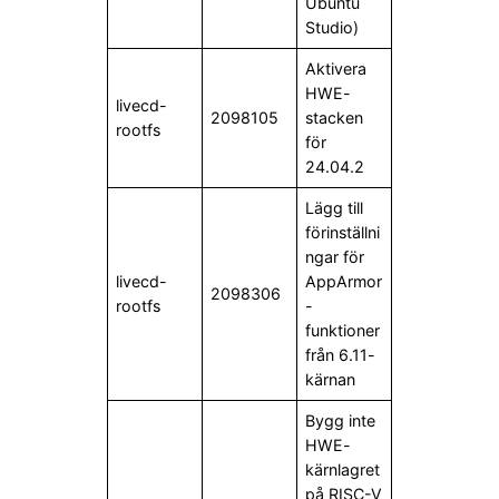
Ubuntu
Studio)
Aktivera
HWE-
livecd-
2098105
stacken
rootfs
för
24.04.2
Lägg till
förinställni
ngar för
livecd-
AppArmor
2098306
rootfs
-
funktioner
från 6.11-
kärnan
Bygg inte
HWE-
kärnlagret
på RISC-V