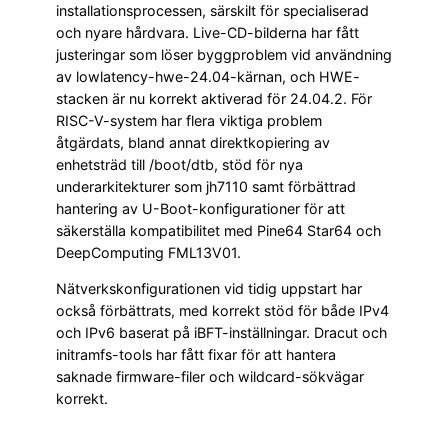
installationsprocessen, särskilt för specialiserad
och nyare hårdvara. Live-CD-bilderna har fått
justeringar som löser byggproblem vid användning
av lowlatency-hwe-24.04-kärnan, och HWE-
stacken är nu korrekt aktiverad för 24.04.2. För
RISC-V-system har flera viktiga problem
åtgärdats, bland annat direktkopiering av
enhetsträd till /boot/dtb, stöd för nya
underarkitekturer som jh7110 samt förbättrad
hantering av U-Boot-konfigurationer för att
säkerställa kompatibilitet med Pine64 Star64 och
DeepComputing FML13V01.
Nätverkskonfigurationen vid tidig uppstart har
också förbättrats, med korrekt stöd för både IPv4
och IPv6 baserat på iBFT-inställningar. Dracut och
initramfs-tools har fått fixar för att hantera
saknade firmware-filer och wildcard-sökvägar
korrekt.