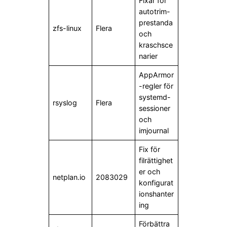
Fixar för
autotrim-
prestanda
zfs-linux
Flera
och
kraschsce
narier
AppArmor
-regler för
systemd-
rsyslog
Flera
sessioner
och
imjournal
Fix för
filrättighet
er och
netplan.io
2083029
konfigurat
ionshanter
ing
Förbättra