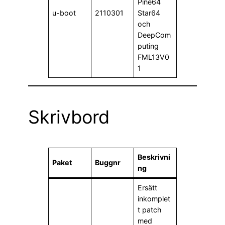
Pine64
u-boot
2110301
Star64
och
DeepCom
puting
FML13V0
1
Skrivbord
Beskrivni
Paket
Buggnr
ng
Ersätt
inkomplet
t patch
med