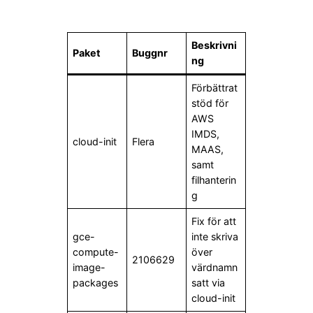
Beskrivni
Paket
Buggnr
ng
Förbättrat
stöd för
AWS
IMDS,
cloud-init
Flera
MAAS,
samt
filhanterin
g
Fix för att
gce-
inte skriva
compute-
över
2106629
image-
värdnamn
packages
satt via
cloud-init