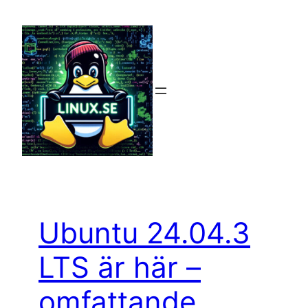
Hoppa
till
innehåll
Ubuntu 24.04.3
LTS är här –
omfattande