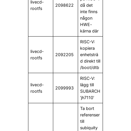
livecd-
2098622
då det
rootfs
inte finns
någon
HWE-
kärna där
RISC-V:
kopiera
livecd-
2092205
enhetsträ
rootfs
d direkt till
/boot/dtb
RISC-V:
livecd-
lägg till
2099993
rootfs
SUBARCH
’jh7110’
Ta bort
referenser
till
subiquity