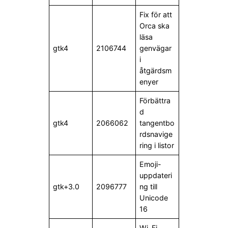
Fix för att
Orca ska
läsa
gtk4
2106744
genvägar
i
åtgärdsm
enyer
Förbättra
d
gtk4
2066062
tangentbo
rdsnavige
ring i listor
Emoji-
uppdateri
gtk+3.0
2096777
ng till
Unicode
16
Wi-Fi-