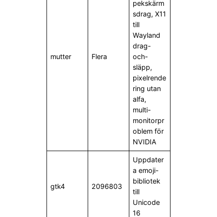
pekskärm
sdrag, X11
till
Wayland
drag-
mutter
Flera
och-
släpp,
pixelrende
ring utan
alfa,
multi-
monitorpr
oblem för
NVIDIA
Uppdater
a emoji-
bibliotek
gtk4
2096803
till
Unicode
16