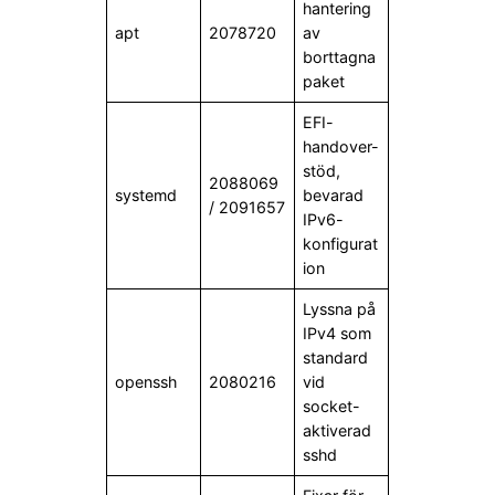
hantering
apt
2078720
av
borttagna
paket
EFI-
handover-
stöd,
2088069
systemd
bevarad
/ 2091657
IPv6-
konfigurat
ion
Lyssna på
IPv4 som
standard
openssh
2080216
vid
socket-
aktiverad
sshd