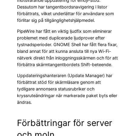
motsvarande uppdatering för emoji-stöd.
Dessutom har tangentbordsnavigering i listor
förbättrats, vilket underlättar för användare som
förlitar sig på tillgänglighetshjälpmedel.
PipeWire har fått en viktig ljudfix som eliminerar
problemet med duplicerade ljudprover efter
tystnadsperioder. GNOME Shell har fått flera fixar,
bland annat för att kunna ansluta till nya Wi-Fi-
nätverk direkt från inloggningsskärmen och för att
förbättra skärmtangentbordets Shift-beteende.
Uppdateringshanteraren (Update Manager) har
förbättrat stöd för skärmläsare genom att
tydligare annonsera statusrubriker och
kryssruteändringar när markerade paket byts eller
ändras.
Förbättringar för server
och moln