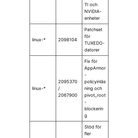
TI och
NVIDIA-
enheter
Patchset
för
linux-*
2098104
TUXEDO-
datorer
Fix för
AppArmor
-
2095370
policyinläs
linux-*
/
ning och
2067900
pivot_root
-
blockerin
g
Stöd för
fler