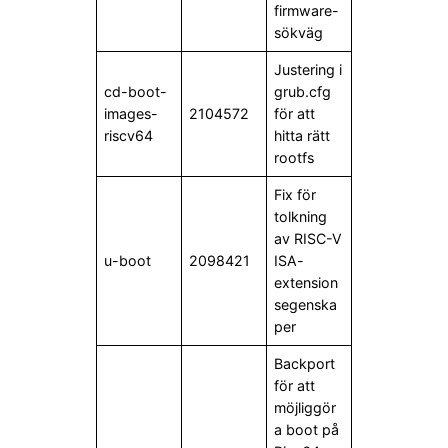
firmware-
sökväg
Justering i
cd-boot-
grub.cfg
images-
2104572
för att
riscv64
hitta rätt
rootfs
Fix för
tolkning
av RISC-V
u-boot
2098421
ISA-
extension
segenska
per
Backport
för att
möjliggör
a boot på