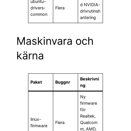
ubuntu-
d NVIDIA-
drivers-
Flera
drivrutinsh
common
antering
Maskinvara och
kärna
Beskrivni
Paket
Buggnr
ng
Ny
firmware
för
Realtek,
linux-
Flera
Qualcom
firmware
m, AMD,