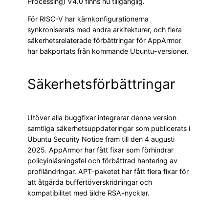
Processing) V4.0 finns nu tillgänglig.
För RISC-V har kärnkonfigurationerna
synkroniserats med andra arkitekturer, och flera
säkerhetsrelaterade förbättringar för AppArmor
har bakportats från kommande Ubuntu-versioner.
Säkerhetsförbättringar
Utöver alla buggfixar integrerar denna version
samtliga säkerhetsuppdateringar som publicerats i
Ubuntu Security Notice fram till den 4 augusti
2025. AppArmor har fått fixar som förhindrar
policyinläsningsfel och förbättrad hantering av
profiländringar. APT-paketet har fått flera fixar för
att åtgärda buffertöverskridningar och
kompatibilitet med äldre RSA-nycklar.