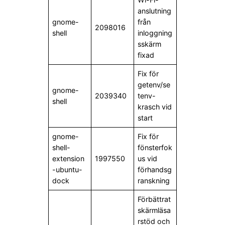
anslutning
gnome-
från
2098016
shell
inloggning
sskärm
fixad
Fix för
getenv/se
gnome-
2039340
tenv-
shell
krasch vid
start
gnome-
Fix för
shell-
fönsterfok
extension
1997550
us vid
-ubuntu-
förhandsg
dock
ranskning
Förbättrat
skärmläsa
rstöd och