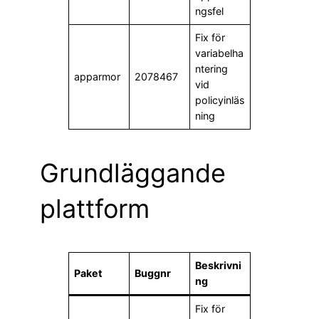
ngsfel
Fix för
variabelha
ntering
apparmor
2078467
vid
policyinläs
ning
Grundläggande
plattform
Beskrivni
Paket
Buggnr
ng
Fix för