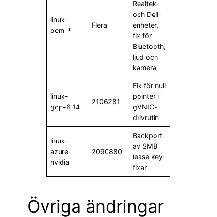
Realtek-
och Dell-
linux-
Flera
enheter,
oem-*
fix för
Bluetooth,
ljud och
kamera
Fix för null
linux-
pointer i
2106281
gcp-6.14
gVNIC-
drivrutin
Backport
linux-
av SMB
azure-
2090880
lease key-
nvidia
fixar
Övriga ändringar