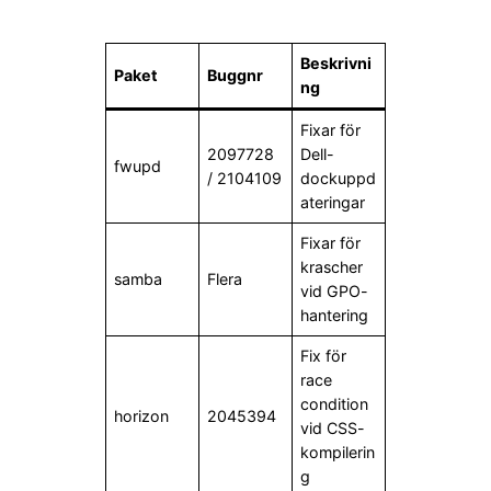
Beskrivni
Paket
Buggnr
ng
Fixar för
2097728
Dell-
fwupd
/ 2104109
dockuppd
ateringar
Fixar för
krascher
samba
Flera
vid GPO-
hantering
Fix för
race
condition
horizon
2045394
vid CSS-
kompilerin
g