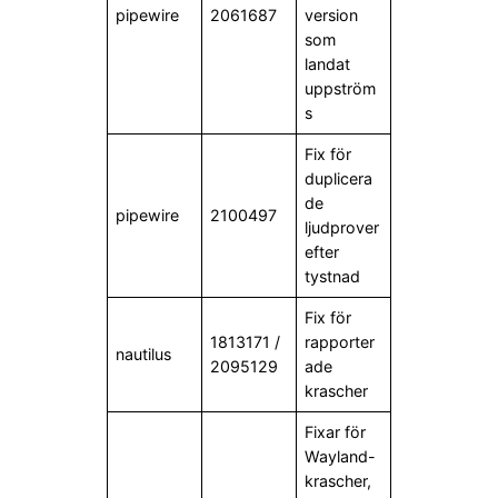
pipewire
2061687
version
som
landat
uppström
s
Fix för
duplicera
de
pipewire
2100497
ljudprover
efter
tystnad
Fix för
1813171 /
rapporter
nautilus
2095129
ade
krascher
Fixar för
Wayland-
krascher,