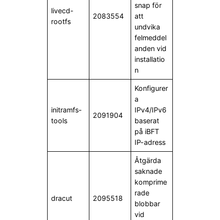
snap för
livecd-
2083554
att
rootfs
undvika
felmeddel
anden vid
installatio
n
Konfigurer
a
initramfs-
IPv4/IPv6
2091904
tools
baserat
på iBFT
IP-adress
Åtgärda
saknade
komprime
rade
dracut
2095518
blobbar
vid