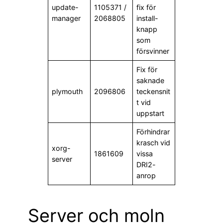
update-
1105371 /
fix för
manager
2068805
install-
knapp
som
försvinner
Fix för
saknade
plymouth
2096806
teckensnit
t vid
uppstart
Förhindrar
krasch vid
xorg-
1861609
vissa
server
DRI2-
anrop
Server och moln