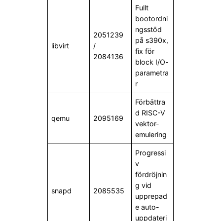
Fullt
bootordni
ngsstöd
2051239
på s390x,
libvirt
/
fix för
2084136
block I/O-
parametra
r
Förbättra
d RISC-V
qemu
2095169
vektor-
emulering
Progressi
v
fördröjnin
g vid
snapd
2085535
upprepad
e auto-
uppdateri