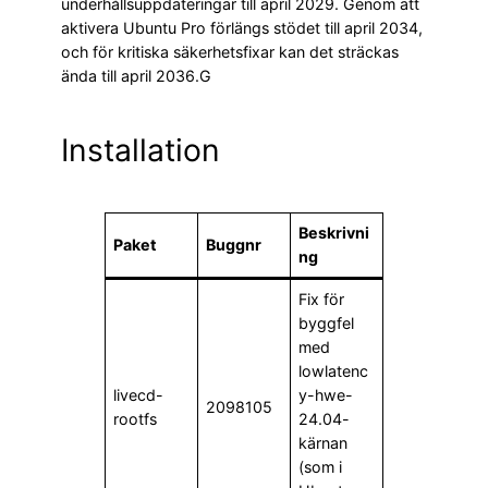
underhållsuppdateringar till april 2029. Genom att
aktivera Ubuntu Pro förlängs stödet till april 2034,
och för kritiska säkerhetsfixar kan det sträckas
ända till april 2036.G
Installation
Beskrivni
Paket
Buggnr
ng
Fix för
byggfel
med
lowlatenc
livecd-
y-hwe-
2098105
rootfs
24.04-
kärnan
(som i