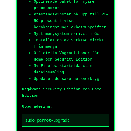
Optimerade paket för nyare
processorer
Prestandavinster på upp till 20–
50 procent i vissa
beräkningstunga arbetsuppgifter
Nytt menysystem skrivet i Go
Installation av verktyg direkt
från menyn
Officiella Vagrant-boxar för
Home och Security Edition
Ny Firefox-startsida utan
datainsamling
Uppdaterade säkerhetsverktyg
Utgåvor:
Security Edition och Home
Edition
Uppgradering:
sudo parrot-upgrade