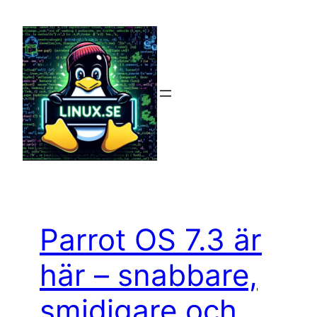
Hoppa
till
innehåll
Parrot OS 7.3 är
här – snabbare,
smidigare och