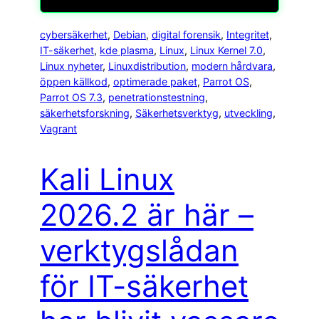
cybersäkerhet
, 
Debian
, 
digital forensik
, 
Integritet
, 
IT-säkerhet
, 
kde plasma
, 
Linux
, 
Linux Kernel 7.0
, 
Linux nyheter
, 
Linuxdistribution
, 
modern hårdvara
, 
öppen källkod
, 
optimerade paket
, 
Parrot OS
, 
Parrot OS 7.3
, 
penetrationstestning
, 
säkerhetsforskning
, 
Säkerhetsverktyg
, 
utveckling
, 
Vagrant
Kali Linux
2026.2 är här –
verktygslådan
för IT-säkerhet