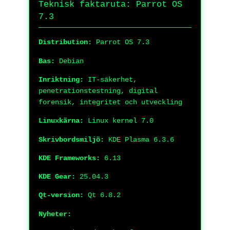
Teknisk faktaruta: Parrot OS
7.3
Distribution:
Parrot OS 7.3
Bas:
Debian
Inriktning:
IT-säkerhet,
penetrationstestning, digital
forensik, integritet och utveckling
Linuxkärna:
Linux kernel 7.0
Skrivbordsmiljö:
KDE Plasma 6.3.6
KDE Frameworks:
6.13
KDE Gear:
25.04.3
Qt-version:
Qt 6.8.2
Nyheter: