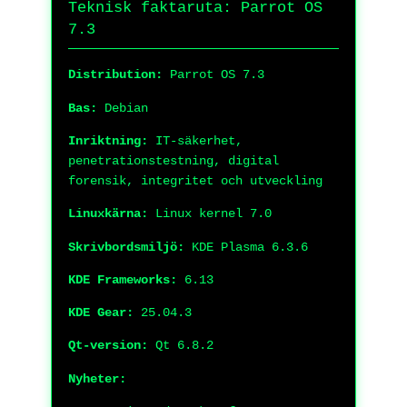
Teknisk faktaruta: Parrot OS
7.3
Distribution:
Parrot OS 7.3
Bas:
Debian
Inriktning:
IT-säkerhet,
penetrationstestning, digital
forensik, integritet och utveckling
Linuxkärna:
Linux kernel 7.0
Skrivbordsmiljö:
KDE Plasma 6.3.6
KDE Frameworks:
6.13
KDE Gear:
25.04.3
Qt-version:
Qt 6.8.2
Nyheter: