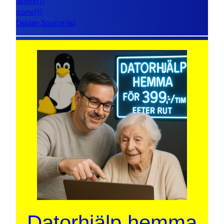
uconv(1)
iconv(1)
Debian Source list
Datorhjälp hemma