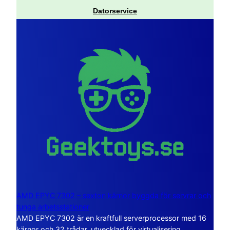
Datorservice
AMD EPYC 7302 – sexton kärnor byggda för servrar och
tunga arbetsstationer
AMD EPYC 7302 är en kraftfull serverprocessor med 16
kärnor och 32 trådar, utvecklad för virtualisering,