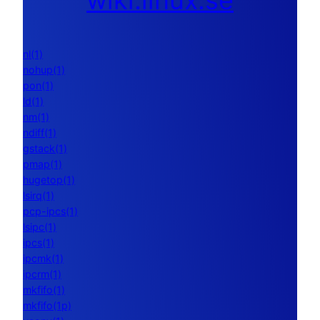
wiki.linux.se
nl(1)
nohup(1)
pon(1)
ld(1)
nm(1)
ndiff(1)
gstack(1)
pmap(1)
hugetop(1)
lsirq(1)
pcp-ipcs(1)
lsipc(1)
ipcs(1)
ipcmk(1)
ipcrm(1)
mkfifo(1)
mkfifo(1p)