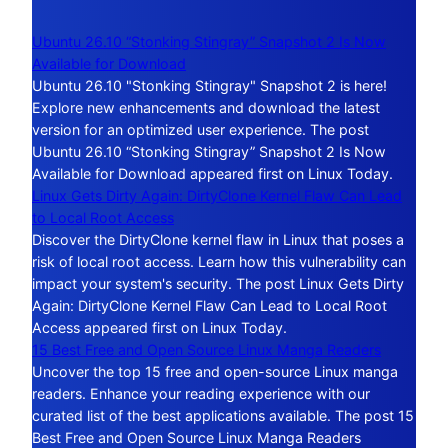
Ubuntu 26.10 “Stonking Stingray” Snapshot 2 Is Now
Available for Download
Ubuntu 26.10 "Stonking Stingray" Snapshot 2 is here!
Explore new enhancements and download the latest
version for an optimized user experience. The post
Ubuntu 26.10 “Stonking Stingray” Snapshot 2 Is Now
Available for Download appeared first on Linux Today.
Linux Gets Dirty Again: DirtyClone Kernel Flaw Can Lead
to Local Root Access
Discover the DirtyClone kernel flaw in Linux that poses a
risk of local root access. Learn how this vulnerability can
impact your system's security. The post Linux Gets Dirty
Again: DirtyClone Kernel Flaw Can Lead to Local Root
Access appeared first on Linux Today.
15 Best Free and Open Source Linux Manga Readers
Uncover the top 15 free and open-source Linux manga
readers. Enhance your reading experience with our
curated list of the best applications available. The post 15
Best Free and Open Source Linux Manga Readers