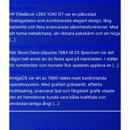
HP EliteBook x360 1040 G7 – en lyxig företagsdator med
lång batteritid
HP EliteBook x360 1040 G7 var en påkostad
företagsdator som kombinerade elegant design, lång
batteritid och flera avancerade säkerhetsfunktioner. Med
sitt tunna metallchassi, sin vikbara pekskärm och sin höga
[…]
Skool Daze – spelet som gjorde skolan till ett öppet kaos
När Skool Daze släpptes 1984 till ZX Spectrum var det
något helt annat än de flesta spel på marknaden. I stället
för rymdstrider och monster fick spelaren uppleva en […]
AmigaOS – operativsystemet som var före sin tid
AmigaOS var ett av 1980-talets mest banbrytande
operativsystem. Med grafiskt gränssnitt, effektiv
multitasking, avancerat ljud och färgstark grafik visade
det att hemdatorer kunde vara både kraftfulla och
användarvänliga långt […]