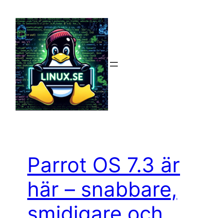
Hoppa
till
innehåll
Parrot OS 7.3 är
här – snabbare,
smidigare och