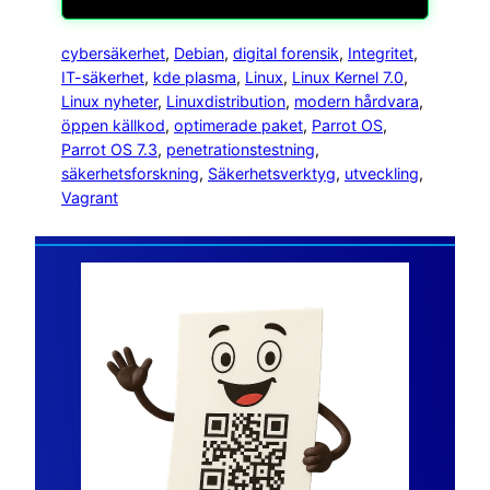
cybersäkerhet
, 
Debian
, 
digital forensik
, 
Integritet
, 
IT-säkerhet
, 
kde plasma
, 
Linux
, 
Linux Kernel 7.0
, 
Linux nyheter
, 
Linuxdistribution
, 
modern hårdvara
, 
öppen källkod
, 
optimerade paket
, 
Parrot OS
, 
Parrot OS 7.3
, 
penetrationstestning
, 
säkerhetsforskning
, 
Säkerhetsverktyg
, 
utveckling
, 
Vagrant