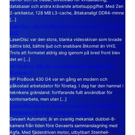
databaser och andra krävande arbetsuppgifter. Med Zen
2-arkitektur, 128 MB L3-cache, åttakanaligt DDR4-minne
[…]
LaserDisc – den jättelika filmskivan som visade vägen mot
DVD
LaserDisc var den stora, blanka videoskivan som lovade
bättre bild, bättre ljud och snabbare åtkomst än VHS.
Trots att formatet aldrig slog igenom på bred front blev
det en […]
HP ProBook 430 G4 – en arbetsdator från tiden före
Windows 11
HP ProBook 430 G4 var en gång en modern och
påkostad arbetsdator för företag. I dag har den hamnat i
teknikens gränsland: fortfarande fullt användbar för
kontorsarbete, men utan […]
Dubbelåtta Kameran Gevaert Automatic – en mekanisk
filmkamera från 8 mm-filmens storhetstid
Gevaert Automatic är en ovanlig mekanisk dubbel-8-
kamera från tiden före Gevaerts sammanslagning med
Agfa. Med fjäderdriven motor, utbytbart Steinheil-