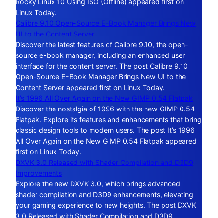
Rocky Linux 10 Using ISO (Offline) appeared first on
Linux Today.
Calibre 9.10 Open-Source E-Book Manager Brings New
UI to the Content Server
Discover the latest features of Calibre 9.10, the open-
source e-book manager, including an enhanced user
interface for the content server. The post Calibre 9.10
Open-Source E-Book Manager Brings New UI to the
Content Server appeared first on Linux Today.
It’s 1996 All Over Again on the New GIMP 0.54 Flatpak
Discover the nostalgia of 1996 with the new GIMP 0.54
Flatpak. Explore its features and enhancements that bring
classic design tools to modern users. The post It’s 1996
All Over Again on the New GIMP 0.54 Flatpak appeared
first on Linux Today.
DXVK 3.0 Released with Shader Compilation and D3D9
Improvements
Explore the new DXVK 3.0, which brings advanced
shader compilation and D3D9 enhancements, elevating
your gaming experience to new heights. The post DXVK
3.0 Released with Shader Compilation and D3D9