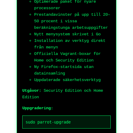
Optimerade paket för nyare
processorer
Prestandavinster på upp till 20–
50 procent i vissa
beräkningstunga arbetsuppgifter
Nytt menysystem skrivet i Go
Installation av verktyg direkt
från menyn
Officiella Vagrant-boxar för
Home och Security Edition
Ny Firefox-startsida utan
datainsamling
Uppdaterade säkerhetsverktyg
Utgåvor:
Security Edition och Home
Edition
Uppgradering:
sudo parrot-upgrade