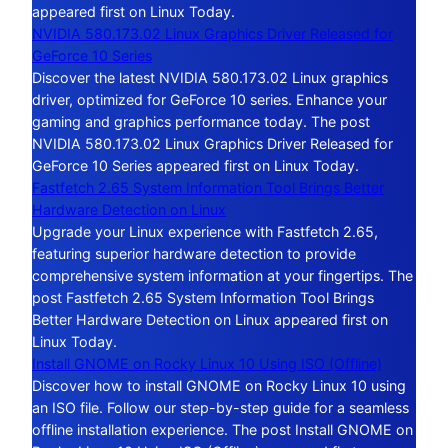
appeared first on Linux Today.
NVIDIA 580.173.02 Linux Graphics Driver Released for
GeForce 10 Series
Discover the latest NVIDIA 580.173.02 Linux graphics
driver, optimized for GeForce 10 series. Enhance your
gaming and graphics performance today. The post
NVIDIA 580.173.02 Linux Graphics Driver Released for
GeForce 10 Series appeared first on Linux Today.
Fastfetch 2.65 System Information Tool Brings Better
Hardware Detection on Linux
Upgrade your Linux experience with Fastfetch 2.65,
featuring superior hardware detection to provide
comprehensive system information at your fingertips. The
post Fastfetch 2.65 System Information Tool Brings
Better Hardware Detection on Linux appeared first on
Linux Today.
Install GNOME on Rocky Linux 10 Using ISO (Offline)
Discover how to install GNOME on Rocky Linux 10 using
an ISO file. Follow our step-by-step guide for a seamless
offline installation experience. The post Install GNOME on