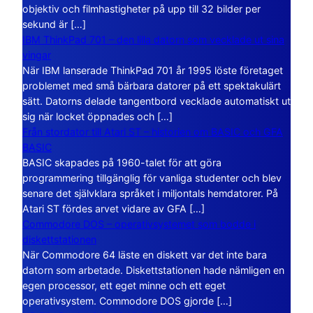
objektiv och filmhastigheter på upp till 32 bilder per
sekund är […]
IBM ThinkPad 701 – den lilla datorn som vecklade ut sina
vingar
När IBM lanserade ThinkPad 701 år 1995 löste företaget
problemet med små bärbara datorer på ett spektakulärt
sätt. Datorns delade tangentbord vecklade automatiskt ut
sig när locket öppnades och […]
Från stordator till Atari ST – historien om BASIC och GFA
BASIC
BASIC skapades på 1960-talet för att göra
programmering tillgänglig för vanliga studenter och blev
senare det självklara språket i miljontals hemdatorer. På
Atari ST fördes arvet vidare av GFA […]
Commodore DOS – operativsystemet som bodde i
diskettstationen
När Commodore 64 läste en diskett var det inte bara
datorn som arbetade. Diskettstationen hade nämligen en
egen processor, ett eget minne och ett eget
operativsystem. Commodore DOS gjorde […]