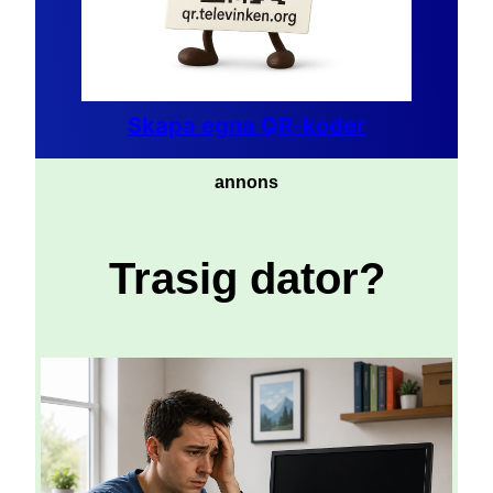
Skapa egna QR-koder
annons
Trasig dator?