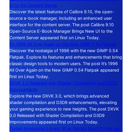
UI to the Content Server
Discover the latest features of Calibre 9.10, the open-
source e-book manager, including an enhanced user
interface for the content server. The post Calibre 9.10
Open-Source E-Book Manager Brings New UI to the
Content Server appeared first on Linux Today.
It’s 1996 All Over Again on the New GIMP 0.54 Flatpak
Discover the nostalgia of 1996 with the new GIMP 0.54
Flatpak. Explore its features and enhancements that bring
classic design tools to modern users. The post It’s 1996
All Over Again on the New GIMP 0.54 Flatpak appeared
first on Linux Today.
DXVK 3.0 Released with Shader Compilation and D3D9
Improvements
Explore the new DXVK 3.0, which brings advanced
shader compilation and D3D9 enhancements, elevating
your gaming experience to new heights. The post DXVK
3.0 Released with Shader Compilation and D3D9
Improvements appeared first on Linux Today.
Purism Announces Librem 16 as World’s Most Private and