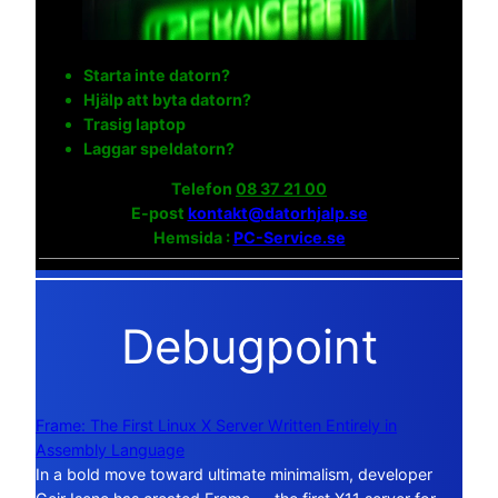
Starta inte datorn?
Hjälp att byta datorn?
Trasig laptop
Laggar speldatorn?
Telefon
08 37 21 00
E-post
kontakt@datorhjalp.se
Hemsida :
PC-Service.se
Debugpoint
Frame: The First Linux X Server Written Entirely in
Assembly Language
In a bold move toward ultimate minimalism, developer