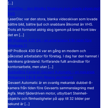
[…]
LaserDisc – den jättelika filmskivan som visade vägen mot
DVD
LaserDisc var den stora, blanka videoskivan som lovade
bättre bild, bättre ljud och snabbare åtkomst än VHS.
Trots att formatet aldrig slog igenom på bred front blev
det en […]
HP ProBook 430 G4 – en arbetsdator från tiden före
Windows 11
HP ProBook 430 G4 var en gång en modern och
påkostad arbetsdator för företag. I dag har den hamnat i
teknikens gränsland: fortfarande fullt användbar för
kontorsarbete, men utan […]
Dubbelåtta Kameran Gevaert Automatic – en mekanisk
filmkamera från 8 mm-filmens storhetstid
Gevaert Automatic är en ovanlig mekanisk dubbel-8-
kamera från tiden före Gevaerts sammanslagning med
Agfa. Med fjäderdriven motor, utbytbart Steinheil-
objektiv och filmhastigheter på upp till 32 bilder per
sekund är […]