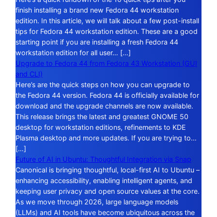
finish installing a brand new Fedora 44 workstation
edition. In this article, we will talk about a few post-install
tips for Fedora 44 workstation edition. These are a good
starting point if you are installing a fresh Fedora 44
workstation edition for all user… […]
Upgrade to Fedora 44 from Fedora 43 Workstation (GUI
and CLI)
Here’s are the quick steps on how you can upgrade to
the Fedora 44 version. Fedora 44 is officially available for
download and the upgrade channels are now available.
This release brings the latest and greatest GNOME 50
desktop for workstation editions, refinements to KDE
Plasma desktop and more updates. If you are trying to…
[…]
Future of AI in Ubuntu: Thoughtful Integration via Snap
Canonical is bringing thoughtful, local-first AI to Ubuntu –
enhancing accessibility, enabling intelligent agents, and
keeping user privacy and open source values at the core.
As we move through 2026, large language models
(LLMs) and AI tools have become ubiquitous across the