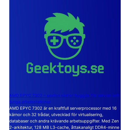
AMD EPYC 7302 – sexton kärnor byggda för servrar och
tunga arbetsstationer
AMD EPYC 7302 är en kraftfull serverprocessor med 16
kärnor och 32 trådar, utvecklad för virtualisering,
databaser och andra krävande arbetsuppgifter. Med Zen
2-arkitektur, 128 MB L3-cache, åttakanaligt DDR4-minne