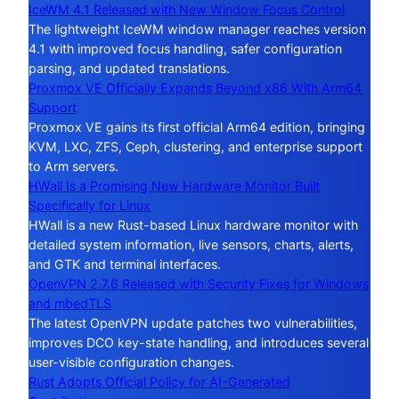
IceWM 4.1 Released with New Window Focus Control
The lightweight IceWM window manager reaches version
4.1 with improved focus handling, safer configuration
parsing, and updated translations.
Proxmox VE Officially Expands Beyond x86 With Arm64
Support
Proxmox VE gains its first official Arm64 edition, bringing
KVM, LXC, ZFS, Ceph, clustering, and enterprise support
to Arm servers.
HWall Is a Promising New Hardware Monitor Built
Specifically for Linux
HWall is a new Rust-based Linux hardware monitor with
detailed system information, live sensors, charts, alerts,
and GTK and terminal interfaces.
OpenVPN 2.7.6 Released with Security Fixes for Windows
and mbedTLS
The latest OpenVPN update patches two vulnerabilities,
improves DCO key-state handling, and introduces several
user-visible configuration changes.
Rust Adopts Official Policy for AI-Generated