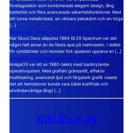
företagsdator som kombinerade elegant design, lång
batteritid och flera avancerade säkerhetsfunktioner. Med
sitt tunna metallchassi, sin vikbara pekskärm och sin höga
[…]
Skool Daze – spelet som gjorde skolan till ett öppet kaos
När Skool Daze släpptes 1984 till ZX Spectrum var det
något helt annat än de flesta spel på marknaden. I stället
för rymdstrider och monster fick spelaren uppleva en […]
AmigaOS – operativsystemet som var före sin tid
AmigaOS var ett av 1980-talets mest banbrytande
operativsystem. Med grafiskt gränssnitt, effektiv
multitasking, avancerat ljud och färgstark grafik visade
det att hemdatorer kunde vara både kraftfulla och
användarvänliga långt […]
wiki.linux.se