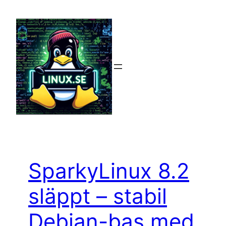
Hoppa
till
innehåll
SparkyLinux 8.2
släppt – stabil
Debian-bas med