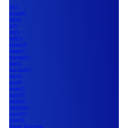
nl(1)
nohup(1)
pon(1)
ld(1)
nm(1)
ndiff(1)
gstack(1)
pmap(1)
hugetop(1)
lsirq(1)
pcp-ipcs(1)
lsipc(1)
ipcs(1)
ipcmk(1)
ipcrm(1)
mkfifo(1)
mkfifo(1p)
uconv(1)
iconv(1)
Debian Source list