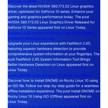
GeForce 10 Series
Discover the latest NVIDIA 580.173.02 Linux graphics
driver, optimized for GeForce 10 series. Enhance your
gaming and graphics performance today. The post
NVIDIA 580.173.02 Linux Graphics Driver Released for
GeForce 10 Series appeared first on Linux Today.
Fastfetch 2.65 System Information Tool Brings Better
Hardware Detection on Linux
Upgrade your Linux experience with Fastfetch 2.65,
featuring superior hardware detection to provide
comprehensive system information at your fingertips. The
post Fastfetch 2.65 System Information Tool Brings
Better Hardware Detection on Linux appeared first on
Linux Today.
Install GNOME on Rocky Linux 10 Using ISO (Offline)
Discover how to install GNOME on Rocky Linux 10 using
an ISO file. Follow our step-by-step guide for a seamless
offline installation experience. The post Install GNOME on
Rocky Linux 10 Using ISO (Offline) appeared first on
Linux Today.
Calibre 9.10 Open-Source E-Book Manager Brings New