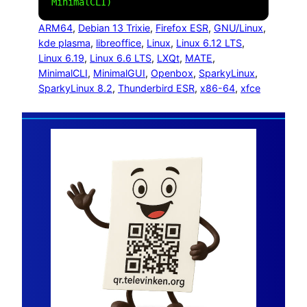
MinimalCLI)
ARM64
, 
Debian 13 Trixie
, 
Firefox ESR
, 
GNU/Linux
, 
kde plasma
, 
libreoffice
, 
Linux
, 
Linux 6.12 LTS
, 
Linux 6.19
, 
Linux 6.6 LTS
, 
LXQt
, 
MATE
, 
MinimalCLI
, 
MinimalGUI
, 
Openbox
, 
SparkyLinux
, 
SparkyLinux 8.2
, 
Thunderbird ESR
, 
x86-64
, 
xfce