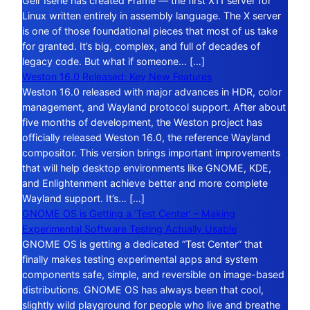
Geir Isene has created Frame — the first X11 server for
Linux written entirely in assembly language. The X server
is one of those foundational pieces that most of us take
for granted. It’s big, complex, and full of decades of
legacy code. But what if someone… […]
Weston 16.0 Released: Key New Features
Weston 16.0 released with major advances in HDR, color
management, and Wayland protocol support. After about
five months of development, the Weston project has
officially released Weston 16.0, the reference Wayland
compositor. This version brings important improvements
that will help desktop environments like GNOME, KDE,
and Enlightenment achieve better and more complete
Wayland support. It’s… […]
GNOME OS is Getting a ‘Test Center’ – Making
Experimental Software Testing Actually Usable
GNOME OS is getting a dedicated “Test Center” that
finally makes testing experimental apps and system
components safe, simple, and reversible on image-based
distributions. GNOME OS has always been that cool,
slightly wild playground for people who live and breathe