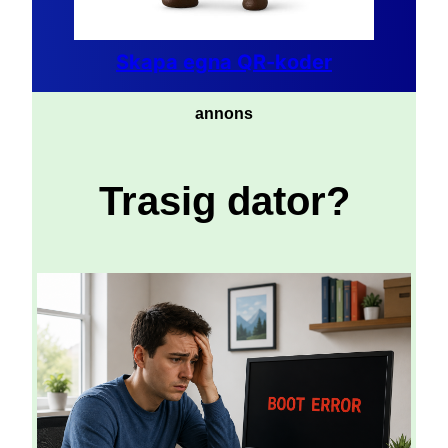
Skapa egna QR-koder
annons
Trasig dator?