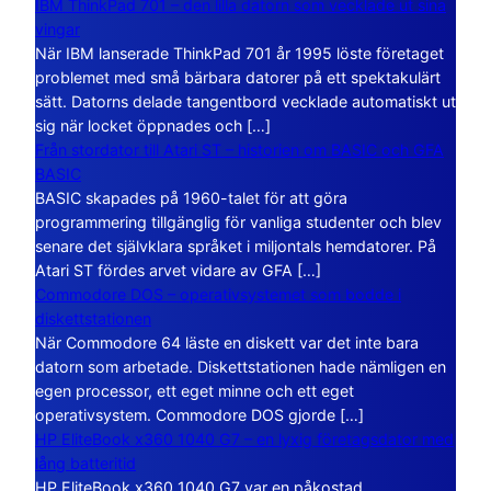
IBM ThinkPad 701 – den lilla datorn som vecklade ut sina
vingar
När IBM lanserade ThinkPad 701 år 1995 löste företaget
problemet med små bärbara datorer på ett spektakulärt
sätt. Datorns delade tangentbord vecklade automatiskt ut
sig när locket öppnades och […]
Från stordator till Atari ST – historien om BASIC och GFA
BASIC
BASIC skapades på 1960-talet för att göra
programmering tillgänglig för vanliga studenter och blev
senare det självklara språket i miljontals hemdatorer. På
Atari ST fördes arvet vidare av GFA […]
Commodore DOS – operativsystemet som bodde i
diskettstationen
När Commodore 64 läste en diskett var det inte bara
datorn som arbetade. Diskettstationen hade nämligen en
egen processor, ett eget minne och ett eget
operativsystem. Commodore DOS gjorde […]
HP EliteBook x360 1040 G7 – en lyxig företagsdator med
lång batteritid
HP EliteBook x360 1040 G7 var en påkostad