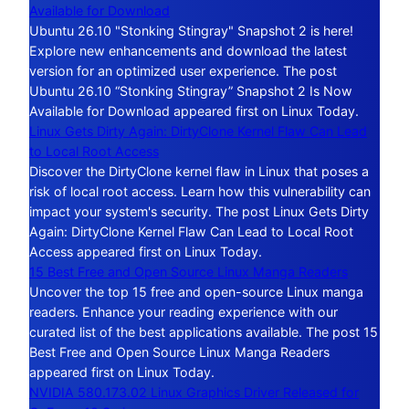
Available for Download
Ubuntu 26.10 "Stonking Stingray" Snapshot 2 is here!
Explore new enhancements and download the latest
version for an optimized user experience. The post
Ubuntu 26.10 “Stonking Stingray” Snapshot 2 Is Now
Available for Download appeared first on Linux Today.
Linux Gets Dirty Again: DirtyClone Kernel Flaw Can Lead
to Local Root Access
Discover the DirtyClone kernel flaw in Linux that poses a
risk of local root access. Learn how this vulnerability can
impact your system's security. The post Linux Gets Dirty
Again: DirtyClone Kernel Flaw Can Lead to Local Root
Access appeared first on Linux Today.
15 Best Free and Open Source Linux Manga Readers
Uncover the top 15 free and open-source Linux manga
readers. Enhance your reading experience with our
curated list of the best applications available. The post 15
Best Free and Open Source Linux Manga Readers
appeared first on Linux Today.
NVIDIA 580.173.02 Linux Graphics Driver Released for