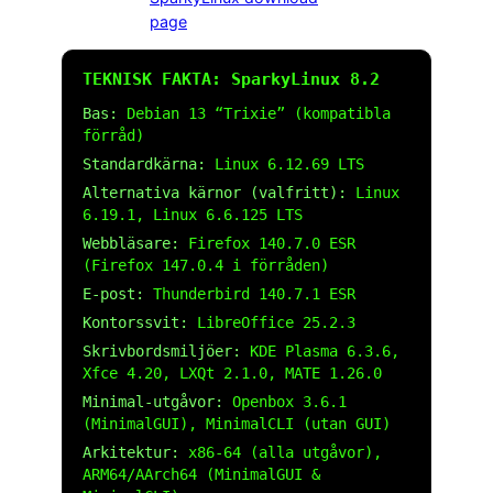
page
TEKNISK FAKTA: SparkyLinux 8.2
Bas:
Debian 13 “Trixie” (kompatibla
förråd)
Standardkärna:
Linux 6.12.69 LTS
Alternativa kärnor (valfritt):
Linux
6.19.1, Linux 6.6.125 LTS
Webbläsare:
Firefox 140.7.0 ESR
(Firefox 147.0.4 i förråden)
E-post:
Thunderbird 140.7.1 ESR
Kontorssvit:
LibreOffice 25.2.3
Skrivbordsmiljöer:
KDE Plasma 6.3.6,
Xfce 4.20, LXQt 2.1.0, MATE 1.26.0
Minimal-utgåvor:
Openbox 3.6.1
(MinimalGUI), MinimalCLI (utan GUI)
Arkitektur:
x86-64 (alla utgåvor),
ARM64/AArch64 (MinimalGUI &