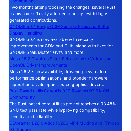
Contributions
Two months after proposing the changes, several Rust
teams have officially adopted a policy restricting AI-
generated contributions.
GNOME 50.4 Brings GDM Security Fixes and Better
Display Handling
GNOME 50.4 is now available with security
improvements for GDM and GLib, along with fixes for
GNOME Shell, Mutter, GVfs, and more.
Mesa 26.2 Graphics Stack Released with Vulkan and
OpenGL Driver Improvements
Mesa 26.2 is now available, delivering new features,
performance optimizations, and broader hardware
support across its open-source graphics drivers.
Rust-Based uutils Coreutils 0.10 Reaches 93.5% GNU
Compatibility
The Rust-based core utilities project reaches a 93.48%
GNU test pass rate while improving compatibility,
security, and reliability.
GStreamer 1.28.6 Adds H.266 MP4 Muxing and FFmpeg
9.0 Support