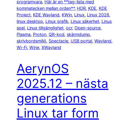
programvara
, 
Här är en **tag-lista med
kommatecken mellan orden**
, 
HDR
, 
KDE
, 
KDE
Project
, 
KDE Wayland
, 
KWin
, 
Linux
, 
Linux 2026
, 
linux desktop
, 
Linux grafik
, 
Linux säkerhet
, 
Linux
spel
, 
Linux tillgänglighet
, 
ocr
, 
Open-source
, 
Plasma
, 
Proton
, 
QR-kod
, 
skärmdump
, 
skrivbordsmiljö
, 
Spectacle
, 
USB portal
, 
Wayland
, 
Wi-Fi
, 
Wine
, 
XWayland
AerynOS
2025.12 – nästa
generations
Linux tar form