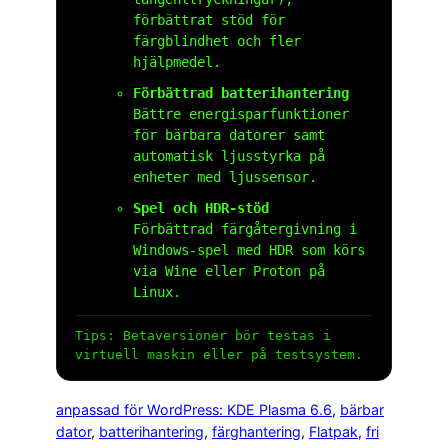
förbättrat stöd för
färgblindhet och fler
hjälpmedel.
Förbättrad batterihantering
Bättre energisparfunktioner
för bärbara datorer samt
automatisk ljusstyrka på
enheter med ljussensor.
Spel och HDR-stöd
Förbättrad färgåtergivning i
Windows-spel med HDR som körs
via Wine eller Proton på
Linux.
Tips: Betaversioner bör testas i
virtuell maskin eller på testsystem.
anpassad för WordPress: KDE Plasma 6.6
, 
bärbar
dator
, 
batterihantering
, 
färghantering
, 
Flatpak
, 
fri