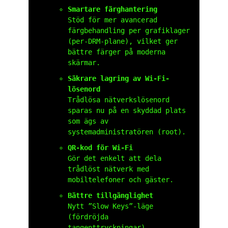
Smartare färghantering
Stöd för mer avancerad
färgbehandling per grafiklager
(per-DRM-plane), vilket ger
bättre färger på moderna
skärmar.
Säkrare lagring av Wi-Fi-
lösenord
Trådlösa nätverkslösenord
sparas nu på en skyddad plats
som ägs av
systemadministratören (root).
QR-kod för Wi-Fi
Gör det enkelt att dela
trådlöst nätverk med
mobiltelefoner och gäster.
Bättre tillgänglighet
Nytt ”Slow Keys”-läge
(fördröjda
tangenttryckningar),