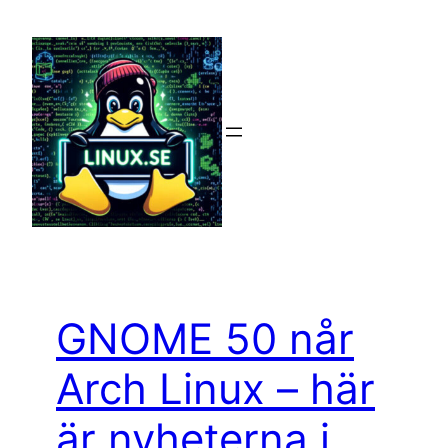
Hoppa
till
innehåll
GNOME 50 når
Arch Linux – här
är nyheterna i