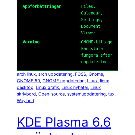
Appförbättringar
Files,
Calendar,
Settings,
Document
Viewer
Varning
GNOME-tillägg
kan sluta
fungera efter
uppdatering
arch linux
, 
arch uppdatering
, 
FOSS
, 
Gnome
, 
GNOME 50
, 
GNOME uppdatering
, 
Linux
, 
linux
desktop
, 
Linux grafik
, 
Linux nyheter
, 
Linux
skrivbord
, 
Open-source
, 
systemuppdatering
, 
tux
, 
Wayland
KDE Plasma 6.6