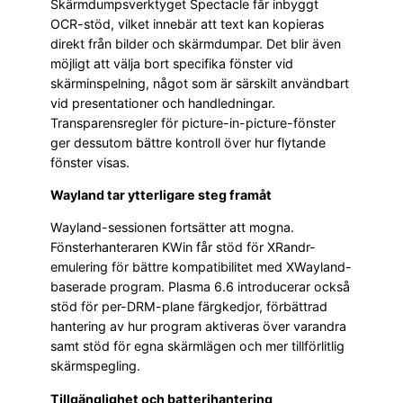
Skärmdumpsverktyget Spectacle får inbyggt
OCR-stöd, vilket innebär att text kan kopieras
direkt från bilder och skärmdumpar. Det blir även
möjligt att välja bort specifika fönster vid
skärminspelning, något som är särskilt användbart
vid presentationer och handledningar.
Transparensregler för picture-in-picture-fönster
ger dessutom bättre kontroll över hur flytande
fönster visas.
Wayland tar ytterligare steg framåt
Wayland-sessionen fortsätter att mogna.
Fönsterhanteraren KWin får stöd för XRandr-
emulering för bättre kompatibilitet med XWayland-
baserade program. Plasma 6.6 introducerar också
stöd för per-DRM-plane färgkedjor, förbättrad
hantering av hur program aktiveras över varandra
samt stöd för egna skärmlägen och mer tillförlitlig
skärmspegling.
Tillgänglighet och batterihantering