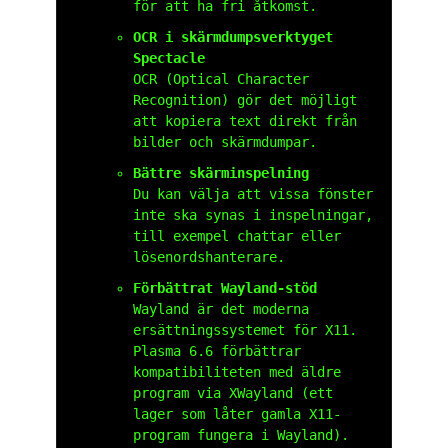
för att ha fri åtkomst.
OCR i skärmdumpsverktyget
Spectacle
OCR (Optical Character
Recognition) gör det möjligt
att kopiera text direkt från
bilder och skärmdumpar.
Bättre skärminspelning
Du kan välja att vissa fönster
inte ska synas i inspelningar,
till exempel chattar eller
lösenordshanterare.
Förbättrat Wayland-stöd
Wayland är det moderna
ersättningssystemet för X11.
Plasma 6.6 förbättrar
kompatibiliteten med äldre
program via XWayland (ett
lager som låter gamla X11-
program fungera i Wayland).