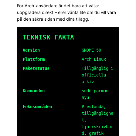
För Arch-användare är det bara att välja:
uppgradera direkt – eller vänta lite om du vill vara
på den säkra sidan med dina tillägg.
TEKNISK FAKTA
Version
GNOME 50
Plattform
Arch Linux
Paketstatus
Tillgänglig i
officiella
arkiv
Kommandon
sudo pacman -
Syu
Fokusområden
Prestanda,
tillgänglighe
t,
fjärrskrivbor
d, grafik