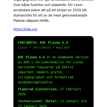
över både funktion och utseende. För Linux-
användare pekar allt på att början av 2026 blir
startskottet för ett av de mest genomarbetade
Plasma-släppen hittills.
https://kde.org
FAKTARUTA: KDE Plasma 6.6
Linux • Skrivbord • Wayland
KDE Plasma 6.6
är en kommande version
av KDE:s skrivbordsmiljö för Linux.
Versionen fokuserar på bättre
säkerhet, modern grafik,
tillgänglighet och förbättrad
användarupplevelse.
Planerad slutversion:
17 februari
2026
Testversioner (beta):
13 januari och
27 januari 2026