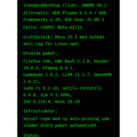
Standarddesktop (live): GNOME 49.2
Alternativ: KDE Plasma 6.5.4 + KDE
Frameworks 6.20, KDE Gear 25.08.3
Extra: COSMIC Beta-miljö
Grafikstack: Mesa 25.3 med Vulkan
anti-lag för Linux-spel
Utvalda paket:
Firefox 146, GNU Bash 5.3.8, Docker
29.0.4, FFmpeg 8.0.1,
Gamemode 1.8.2, LLVM 21.1.7, OpenVPN
2.6.17,
sudo-rs 0.2.10, uutils-coreutils
0.4.0, Vim 9.1.1896,
Zed 0.210.4, Wine 10.19
Infrastruktur:
Vessel-repo med ny auto-pruning som
städar äldre paket automatiskt.
Status: