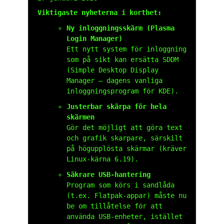
Viktigaste nyheterna i korthet:
Ny inloggningsskärm (Plasma
Login Manager)
Ett nytt system för inloggning
som på sikt kan ersätta SDDM
(Simple Desktop Display
Manager – dagens vanliga
inloggningsprogram för KDE).
Justerbar skärpa för hela
skärmen
Gör det möjligt att göra text
och grafik skarpare, särskilt
på högupplösta skärmar (kräver
Linux-kärna 6.19).
Säkrare USB-hantering
Program som körs i sandlåda
(t.ex. Flatpak-appar) måste nu
be om tillåtelse för att
använda USB-enheter, istället