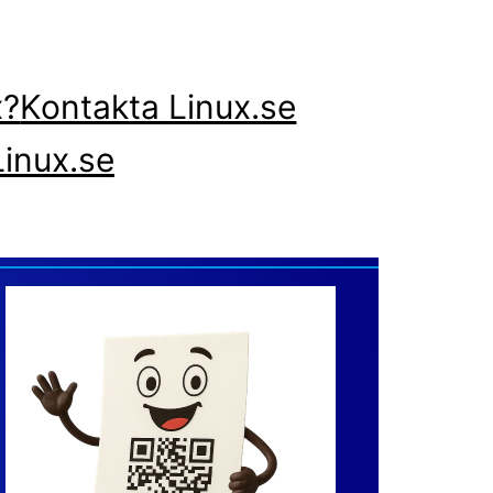
x?
Kontakta Linux.se
inux.se