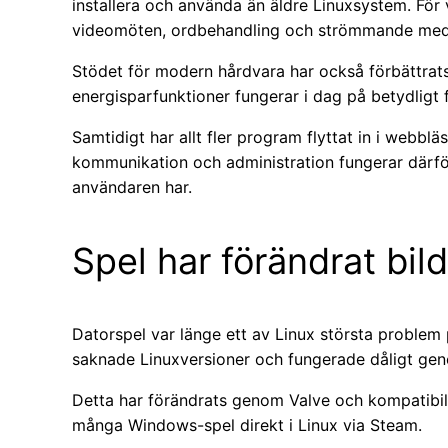
installera och använda än äldre Linuxsystem. För
videomöten, ordbehandling och strömmande medie
Stödet för modern hårdvara har också förbättrats.
energisparfunktioner fungerar i dag på betydligt fl
Samtidigt har allt fler program flyttat in i webbl
kommunikation och administration fungerar därfö
användaren har.
Spel har förändrat bil
Datorspel var länge ett av Linux största proble
saknade Linuxversioner och fungerade dåligt geno
Detta har förändrats genom Valve och kompatibilit
många Windows-spel direkt i Linux via Steam.