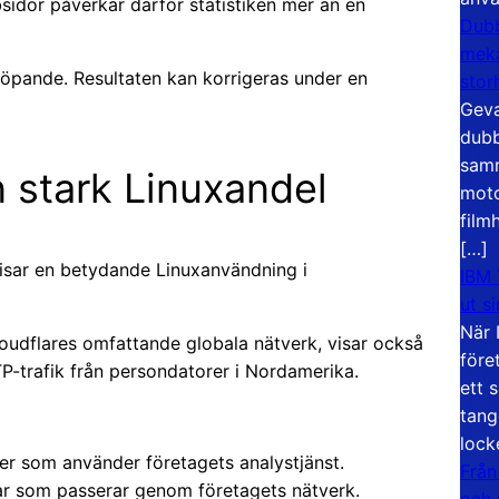
idor påverkar därför statistiken mer än en
Dubb
meka
löpande. Resultaten kan korrigeras under en
stor
Geva
dubb
samm
n stark Linuxandel
moto
film
[…]
visar en betydande Linuxanvändning i
IBM 
ut s
När 
oudflares omfattande globala nätverk, visar också
före
TTP-trafik från persondatorer i Nordamerika.
ett 
tang
lock
er som använder företagets analystjänst.
Från
gar som passerar genom företagets nätverk.
och