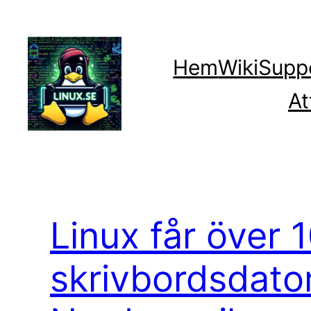
Hoppa
till
innehåll
Hem
Wiki
Supp
At
Linux får över 
skrivbordsdator