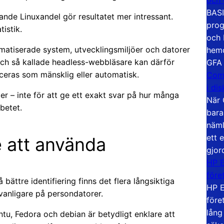
BASI
de Linuxandel gör resultatet mer intressant.
prog
istik.
och 
omatiserade system, utvecklingsmiljöer och datorer
hemd
ch så kallade headless-webbläsare kan därför
GFA
ficeras som mänsklig eller automatisk.
Com
i di
der – inte för att ge ett exakt svar på hur många
När 
betet.
bara
näml
ett 
e att använda
gjor
HP E
före
ättre identifiering finns det flera långsiktiga
HP E
t vanligare på persondatorer.
före
lång
tu, Fedora och debian är betydligt enklare att