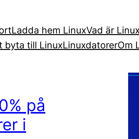
ort
Ladda hem Linux
Vad är Linu
t byta till Linux
Linuxdatorer
Om L
10% på
er i