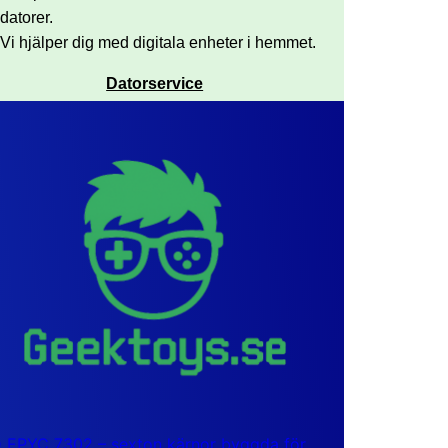
datorer.
Vi hjälper dig med digitala enheter i hemmet.
Datorservice
EPYC 7302 – sexton kärnor byggda för