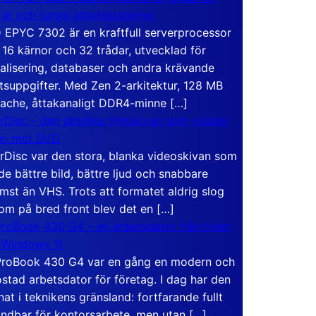
rar och tunga arbetsstationer
EPYC 7302 är en kraftfull serverprocessor
16 kärnor och 32 trådar, utvecklad för
ualisering, databaser och andra krävande
tsuppgifter. Med Zen 2-arkitektur, 128 MB
ache, åttakanaligt DDR4-minne […]
rDisc – den jättelika filmskivan som visade
en mot DVD
rDisc var den stora, blanka videoskivan som
de bättre bild, bättre ljud och snabbare
mst än VHS. Trots att formatet aldrig slog
om på bred front blev det en […]
roBook 430 G4 – en arbetsdator från tiden
 Windows 11
roBook 430 G4 var en gång en modern och
stad arbetsdator för företag. I dag har den
at i teknikens gränsland: fortfarande fullt
ndbar för kontorsarbete, men utan […]