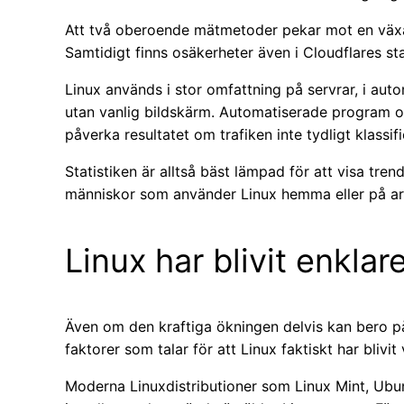
Att två oberoende mätmetoder pekar mot en växan
Samtidigt finns osäkerheter även i Cloudflares stat
Linux används i stor omfattning på servrar, i aut
utan vanlig bildskärm. Automatiserade program o
påverka resultatet om trafiken inte tydligt klassi
Statistiken är alltså bäst lämpad för att visa tren
människor som använder Linux hemma eller på ar
Linux har blivit enklar
Även om den kraftiga ökningen delvis kan bero på b
faktorer som talar för att Linux faktiskt har blivi
Moderna Linuxdistributioner som Linux Mint, Ubun