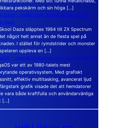
rhetsfunktioner. Med sitt tunna metallchassi,
vikbara pekskärm och sin höga […]
l Daze – spelet som gjorde skolan till ett
t kaos
Skool Daze släpptes 1984 till ZX Spectrum
det något helt annat än de flesta spel på
naden. I stället för rymdstrider och monster
 spelaren uppleva en […]
aOS – operativsystemet som var före sin tid
aOS var ett av 1980-talets mest
rytande operativsystem. Med grafiskt
ssnitt, effektiv multitasking, avancerat ljud
färgstark grafik visade det att hemdatorer
e vara både kraftfulla och användarvänliga
t […]
wiki.linux.se