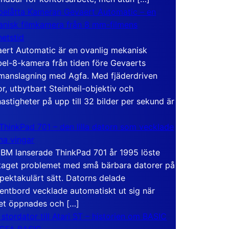
elåtta Kameran Gevaert Automatic – en
nisk filmkamera från 8 mm-filmens
hetstid
ert Automatic är en ovanlig mekanisk
el-8-kamera från tiden före Gevaerts
anslagning med Agfa. Med fjäderdriven
r, utbytbart Steinheil-objektiv och
hastigheter på upp till 32 bilder per sekund är
ThinkPad 701 – den lilla datorn som vecklade
ina vingar
IBM lanserade ThinkPad 701 år 1995 löste
taget problemet med små bärbara datorer på
spektakulärt sätt. Datorns delade
entbord vecklade automatiskt ut sig när
et öppnades och […]
 stordator till Atari ST – historien om BASIC
 GFA BASIC