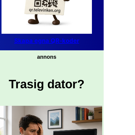
Skapa egna QR-koder
annons
Trasig dator?