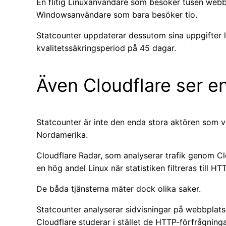
En flitig Linuxanvändare som besöker tusen webbs
Windowsanvändare som bara besöker tio.
Statcounter uppdaterar dessutom sina uppgifter 
kvalitetssäkringsperiod på 45 dagar.
Även Cloudflare ser e
Statcounter är inte den enda stora aktören som 
Nordamerika.
Cloudflare Radar, som analyserar trafik genom Cl
en hög andel Linux när statistiken filtreras till H
De båda tjänsterna mäter dock olika saker.
Statcounter analyserar sidvisningar på webbplats
Cloudflare studerar i stället de HTTP-förfrågnin