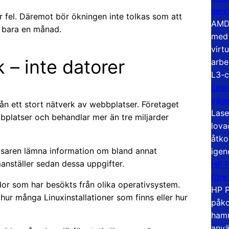
serv
är fel. Däremot bör ökningen inte tolkas som att
AMD 
å bara en månad.
med 
virt
k – inte datorer
arbe
L3-c
Lase
väg
rån ett stort nätverk av webbplatser. Företaget
Lase
bplatser och behandlar mer än tre miljarder
lova
åtko
saren lämna information om bland annat
igen
nställer sedan dessa uppgifter.
HP P
före
dor som har besökts från olika operativsystem.
HP P
hur många Linuxinstallationer som finns eller hur
påko
hamn
anvä