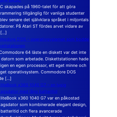
C skapades på 1960-talet för att göra
rammering tillgänglig för vanliga studenter
blev senare det självklara språket i miljontals
atorer. På Atari ST fördes arvet vidare av
 […]
modore DOS – operativsystemet som bodde
skettstationen
Commodore 64 läste en diskett var det inte
 datorn som arbetade. Diskettstationen hade
igen en egen processor, ett eget minne och
eget operativsystem. Commodore DOS
de […]
liteBook x360 1040 G7 – en lyxig
tagsdator med lång batteritid
liteBook x360 1040 G7 var en påkostad
tagsdator som kombinerade elegant design,
 batteritid och flera avancerade