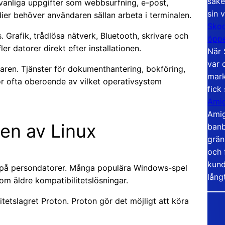
säke
 vanliga uppgifter som webbsurfning, e-post,
sin 
r behöver användaren sällan arbeta i terminalen.
Skoo
 Grafik, trådlösa nätverk, Bluetooth, skrivare och
öppe
er datorer direkt efter installationen.
När 
var 
äsaren. Tjänster för dokumenthantering, bokföring,
mark
r ofta oberoende av vilket operativsystem
fick
Amig
Amig
den av Linux
banb
grän
och 
kund
m på persondatorer. Många populära Windows-spel
lång
m äldre kompatibilitetslösningar.
etslagret Proton. Proton gör det möjligt att köra