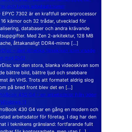
rar och tunga arbetsstationer
EPYC 7302 är en kraftfull serverprocessor
16 kärnor och 32 trådar, utvecklad för
ualisering, databaser och andra krävande
tsuppgifter. Med Zen 2-arkitektur, 128 MB
ache, åttakanaligt DDR4-minne […]
rDisc – den jättelika filmskivan som visade
en mot DVD
rDisc var den stora, blanka videoskivan som
de bättre bild, bättre ljud och snabbare
mst än VHS. Trots att formatet aldrig slog
om på bred front blev det en […]
roBook 430 G4 – en arbetsdator från tiden
 Windows 11
roBook 430 G4 var en gång en modern och
stad arbetsdator för företag. I dag har den
at i teknikens gränsland: fortfarande fullt
ndbar för kontorsarbete, men utan […]