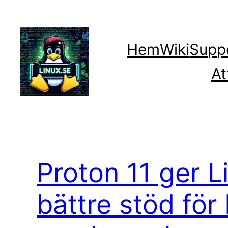
Hoppa
till
innehåll
Hem
Wiki
Supp
At
Proton 11 ger L
bättre stöd för