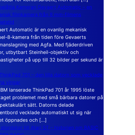
elåtta Kameran Gevaert Automatic – en
nisk filmkamera från 8 mm-filmens
hetstid
ert Automatic är en ovanlig mekanisk
el-8-kamera från tiden före Gevaerts
anslagning med Agfa. Med fjäderdriven
r, utbytbart Steinheil-objektiv och
hastigheter på upp till 32 bilder per sekund är
ThinkPad 701 – den lilla datorn som vecklade
ina vingar
IBM lanserade ThinkPad 701 år 1995 löste
taget problemet med små bärbara datorer på
spektakulärt sätt. Datorns delade
entbord vecklade automatiskt ut sig när
et öppnades och […]
 stordator till Atari ST – historien om BASIC
 GFA BASIC