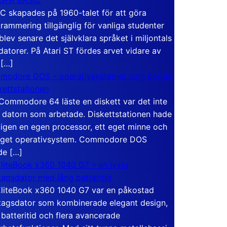
C skapades på 1960-talet för att göra
rammering tillgänglig för vanliga studenter
blev senare det självklara språket i miljontals
atorer. På Atari ST fördes arvet vidare av
 […]
modore DOS – operativsystemet som bodde
skettstationen
Commodore 64 läste en diskett var det inte
 datorn som arbetade. Diskettstationen hade
igen en egen processor, ett eget minne och
eget operativsystem. Commodore DOS
de […]
liteBook x360 1040 G7 – en lyxig
tagsdator med lång batteritid
liteBook x360 1040 G7 var en påkostad
tagsdator som kombinerade elegant design,
 batteritid och flera avancerade