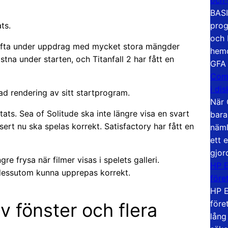
BASI
prog
ts.
och 
ka ofta under uppdrag med mycket stora mängder
hemd
stna under starten, och Titanfall 2 har fått en
GFA
Com
i di
ad rendering av sitt startprogram.
När 
ts. Sea of Solitude ska inte längre visa en svart
bara
rt nu ska spelas korrekt. Satisfactory har fått en
näml
ett 
gjor
re frysa när filmer visas i spelets galleri.
HP E
a dessutom kunna upprepas korrekt.
före
HP E
före
v fönster och flera
lång