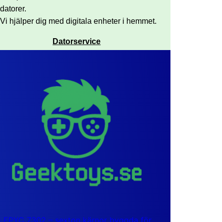
datorer.
Vi hjälper dig med digitala enheter i hemmet.
Datorservice
EPYC 7302 – sexton kärnor byggda för