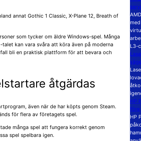
serv
AMD 
land annat Gothic 1 Classic, X-Plane 12, Breath of
med 
virt
 personer som tycker om äldre Windows-spel. Många
arbe
00-talet kan vara svåra att köra även på moderna
L3-c
ll bli en praktisk plattform för att bevara och
Lase
väg
Lase
lova
startare åtgärdas
åtko
igen
HP P
artprogram, även när de har köpts genom Steam.
före
ds för flera av företagets spel.
HP P
påko
lutade många spel att fungera korrekt genom
hamn
ssa spel spelbara igen.
anvä