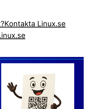
x?
Kontakta Linux.se
inux.se