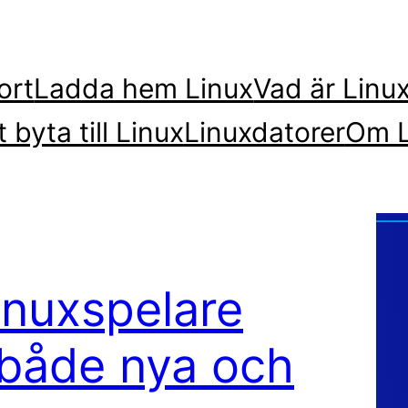
ort
Ladda hem Linux
Vad är Linu
t byta till Linux
Linuxdatorer
Om L
inuxspelare
 både nya och