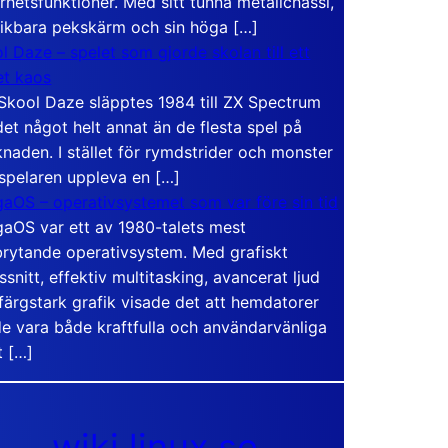
rhetsfunktioner. Med sitt tunna metallchassi,
vikbara pekskärm och sin höga […]
l Daze – spelet som gjorde skolan till ett
t kaos
Skool Daze släpptes 1984 till ZX Spectrum
det något helt annat än de flesta spel på
naden. I stället för rymdstrider och monster
 spelaren uppleva en […]
aOS – operativsystemet som var före sin tid
aOS var ett av 1980-talets mest
rytande operativsystem. Med grafiskt
ssnitt, effektiv multitasking, avancerat ljud
färgstark grafik visade det att hemdatorer
e vara både kraftfulla och användarvänliga
t […]
wiki.linux.se