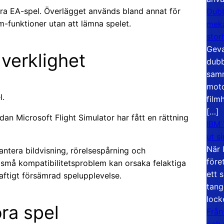
era EA-spel. Överlägget används bland annat för
Dubb
m-funktioner utan att lämna spelet.
meka
stor
Geva
 verklighet
dubb
samm
moto
l.
film
[…]
an Microsoft Flight Simulator har fått en rättning
IBM 
ut s
När 
ntera bildvisning, rörelsespårning och
före
 små kompatibilitetsproblem kan orsaka felaktiga
ett 
raftigt försämrad spelupplevelse.
tang
lock
ora spel
Från
och