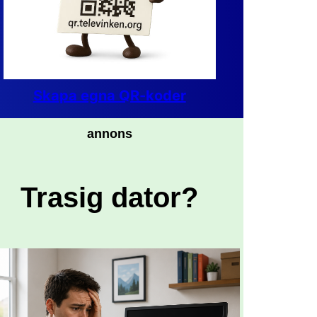
Skapa egna QR-koder
annons
Trasig dator?