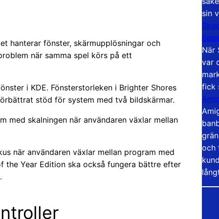
säke
sin 
Skoo
öppe
et hanterar fönster, skärmupplösningar och
När 
a problem när samma spel körs på ett
var 
mark
fick
fönster i KDE. Fönsterstorleken i Brighter Shores
Amig
förbättrat stöd för system med två bildskärmar.
Amig
lem med skalningen när användaren växlar mellan
banb
grän
och 
kus när användaren växlar mellan program med
kund
of the Year Edition ska också fungera bättre efter
lång
.
ntroller