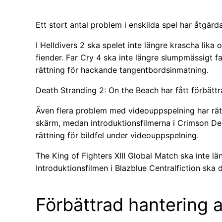
Ett stort antal problem i enskilda spel har åtgärda
I Helldivers 2 ska spelet inte längre krascha li
fiender. Far Cry 4 ska inte längre slumpmässigt fa
rättning för hackande tangentbordsinmatning.
Death Stranding 2: On the Beach har fått förbättr
Även flera problem med videouppspelning har rätta
skärm, medan introduktionsfilmerna i Crimson Dese
rättning för bildfel under videouppspelning.
The King of Fighters XIII Global Match ska inte läng
Introduktionsfilmen i Blazblue Centralfiction sk
Förbättrad hantering a