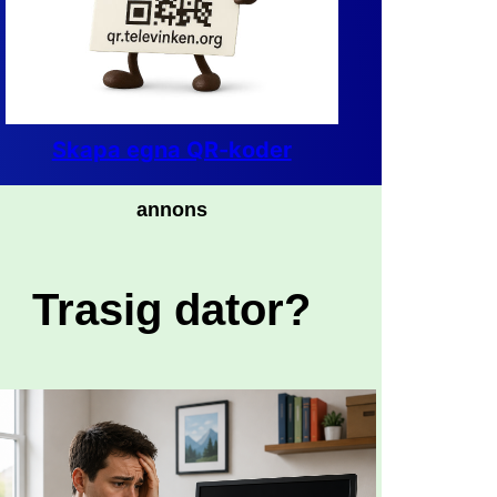
Skapa egna QR-koder
annons
Trasig dator?