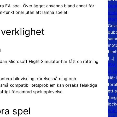
era EA-spel. Överlägget används bland annat för
Dubb
m-funktioner utan att lämna spelet.
meka
stor
Geva
 verklighet
dubb
samm
moto
l.
film
[…]
an Microsoft Flight Simulator har fått en rättning
IBM 
ut s
När 
ntera bildvisning, rörelsespårning och
före
 små kompatibilitetsproblem kan orsaka felaktiga
ett 
raftigt försämrad spelupplevelse.
tang
lock
ora spel
Från
och