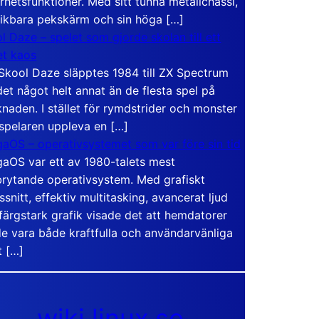
rhetsfunktioner. Med sitt tunna metallchassi,
vikbara pekskärm och sin höga […]
l Daze – spelet som gjorde skolan till ett
t kaos
Skool Daze släpptes 1984 till ZX Spectrum
det något helt annat än de flesta spel på
naden. I stället för rymdstrider och monster
 spelaren uppleva en […]
aOS – operativsystemet som var före sin tid
aOS var ett av 1980-talets mest
rytande operativsystem. Med grafiskt
ssnitt, effektiv multitasking, avancerat ljud
färgstark grafik visade det att hemdatorer
e vara både kraftfulla och användarvänliga
t […]
wiki.linux.se