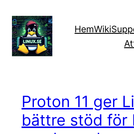
Hoppa
till
innehåll
Hem
Wiki
Supp
At
Proton 11 ger L
bättre stöd för