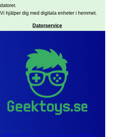
datorer.
Vi hjälper dig med digitala enheter i hemmet.
Datorservice
EPYC 7302 – sexton kärnor byggda för