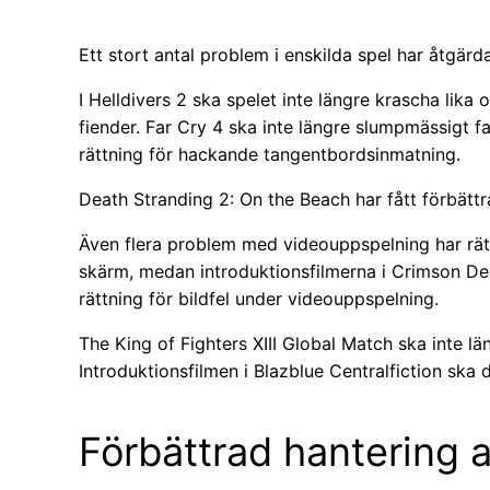
Ett stort antal problem i enskilda spel har åtgärda
I Helldivers 2 ska spelet inte längre krascha li
fiender. Far Cry 4 ska inte längre slumpmässigt fa
rättning för hackande tangentbordsinmatning.
Death Stranding 2: On the Beach har fått förbättr
Även flera problem med videouppspelning har rätta
skärm, medan introduktionsfilmerna i Crimson Dese
rättning för bildfel under videouppspelning.
The King of Fighters XIII Global Match ska inte läng
Introduktionsfilmen i Blazblue Centralfiction sk
Förbättrad hantering a