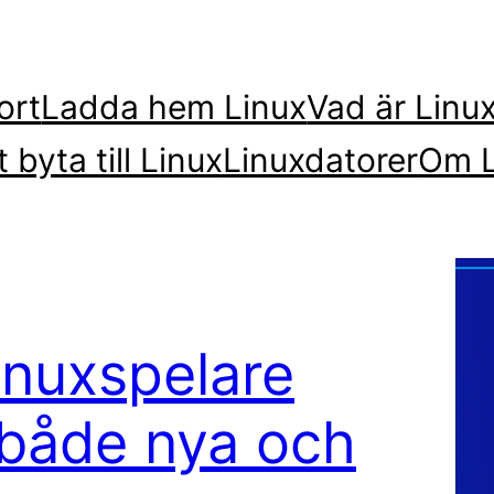
ort
Ladda hem Linux
Vad är Linu
t byta till Linux
Linuxdatorer
Om L
inuxspelare
 både nya och