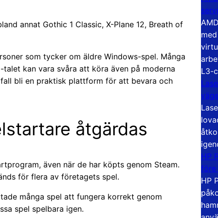
serv
AMD 
land annat Gothic 1 Classic, X-Plane 12, Breath of
med 
virt
 personer som tycker om äldre Windows-spel. Många
arbe
00-talet kan vara svåra att köra även på moderna
L3-c
ll bli en praktisk plattform för att bevara och
Lase
väg
Lase
lova
startare åtgärdas
åtko
igen
HP P
artprogram, även när de har köpts genom Steam.
före
ds för flera av företagets spel.
HP P
påko
lutade många spel att fungera korrekt genom
hamn
ssa spel spelbara igen.
anvä