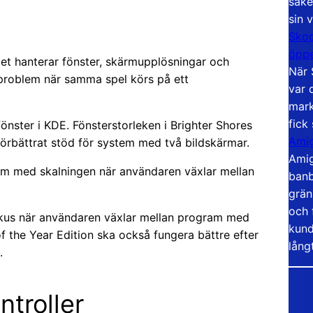
säke
sin 
Skoo
öppe
et hanterar fönster, skärmupplösningar och
När 
a problem när samma spel körs på ett
var 
mark
fick
fönster i KDE. Fönsterstorleken i Brighter Shores
Amig
förbättrat stöd för system med två bildskärmar.
Amig
lem med skalningen när användaren växlar mellan
banb
grän
och 
kus när användaren växlar mellan program med
kund
of the Year Edition ska också fungera bättre efter
lång
.
ntroller