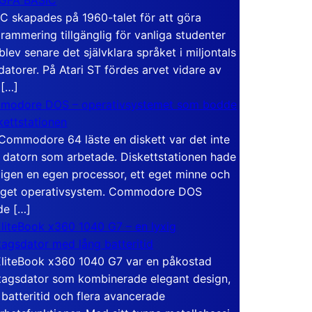
C skapades på 1960-talet för att göra
rammering tillgänglig för vanliga studenter
blev senare det självklara språket i miljontals
atorer. På Atari ST fördes arvet vidare av
 […]
modore DOS – operativsystemet som bodde
skettstationen
Commodore 64 läste en diskett var det inte
 datorn som arbetade. Diskettstationen hade
igen en egen processor, ett eget minne och
eget operativsystem. Commodore DOS
de […]
liteBook x360 1040 G7 – en lyxig
tagsdator med lång batteritid
liteBook x360 1040 G7 var en påkostad
tagsdator som kombinerade elegant design,
 batteritid och flera avancerade