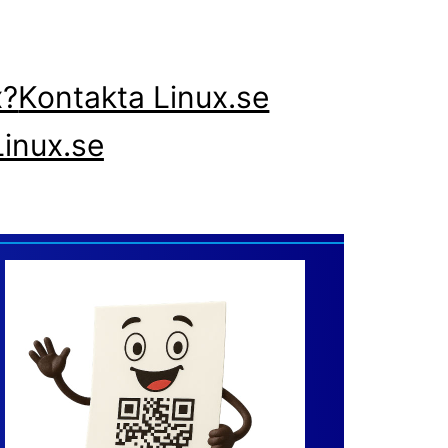
x?
Kontakta Linux.se
inux.se