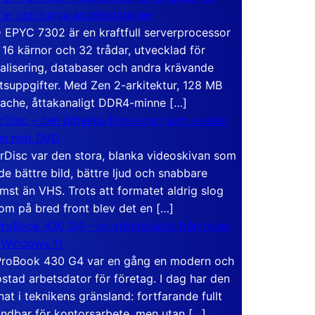
rar och tunga arbetsstationer
EPYC 7302 är en kraftfull serverprocessor
16 kärnor och 32 trådar, utvecklad för
ualisering, databaser och andra krävande
tsuppgifter. Med Zen 2-arkitektur, 128 MB
ache, åttakanaligt DDR4-minne […]
rDisc – den jättelika filmskivan som visade
en mot DVD
rDisc var den stora, blanka videoskivan som
de bättre bild, bättre ljud och snabbare
mst än VHS. Trots att formatet aldrig slog
om på bred front blev det en […]
roBook 430 G4 – en arbetsdator från tiden
 Windows 11
roBook 430 G4 var en gång en modern och
stad arbetsdator för företag. I dag har den
at i teknikens gränsland: fortfarande fullt
ndbar för kontorsarbete, men utan […]