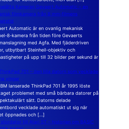
elåtta Kameran Gevaert Automatic – en
nisk filmkamera från 8 mm-filmens
hetstid
ert Automatic är en ovanlig mekanisk
el-8-kamera från tiden före Gevaerts
anslagning med Agfa. Med fjäderdriven
r, utbytbart Steinheil-objektiv och
hastigheter på upp till 32 bilder per sekund är
ThinkPad 701 – den lilla datorn som vecklade
ina vingar
IBM lanserade ThinkPad 701 år 1995 löste
taget problemet med små bärbara datorer på
spektakulärt sätt. Datorns delade
entbord vecklade automatiskt ut sig när
et öppnades och […]
 stordator till Atari ST – historien om BASIC
 GFA BASIC