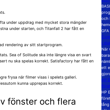
BASI
prog
ts.
och 
ka ofta under uppdrag med mycket stora mängder
hemd
stna under starten, och Titanfall 2 har fått en
GFA
Com
i di
ad rendering av sitt startprogram.
När 
ts. Sea of Solitude ska inte längre visa en svart
bara
rt nu ska spelas korrekt. Satisfactory har fått en
näml
ett 
gjor
re frysa när filmer visas i spelets galleri.
HP E
a dessutom kunna upprepas korrekt.
före
HP E
före
v fönster och flera
lång