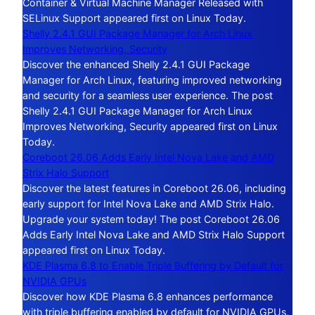
Container & Virtual Machine Manager Released with
SELinux Support appeared first on Linux Today.
Shelly 2.4.1 GUI Package Manager for Arch Linux
Improves Networking, Security
Discover the enhanced Shelly 2.4.1 GUI Package
Manager for Arch Linux, featuring improved networking
and security for a seamless user experience. The post
Shelly 2.4.1 GUI Package Manager for Arch Linux
Improves Networking, Security appeared first on Linux
Today.
Coreboot 26.06 Adds Early Intel Nova Lake and AMD
Strix Halo Support
Discover the latest features in Coreboot 26.06, including
early support for Intel Nova Lake and AMD Strix Halo.
Upgrade your system today! The post Coreboot 26.06
Adds Early Intel Nova Lake and AMD Strix Halo Support
appeared first on Linux Today.
KDE Plasma 6.8 to Enable Triple Buffering by Default for
NVIDIA GPUs
Discover how KDE Plasma 6.8 enhances performance
with triple buffering enabled by default for NVIDIA GPUs,