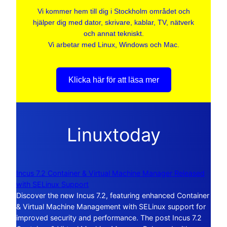
Vi kommer hem till dig i Stockholm området och
hjälper dig med dator, skrivare, kablar, TV, nätverk
och annat tekniskt.
Vi arbetar med Linux, Windows och Mac.
Klicka här för att läsa mer
Linuxtoday
Incus 7.2 Container & Virtual Machine Manager Released
with SELinux Support
Discover the new Incus 7.2, featuring enhanced Container
& Virtual Machine Management with SELinux support for
improved security and performance. The post Incus 7.2