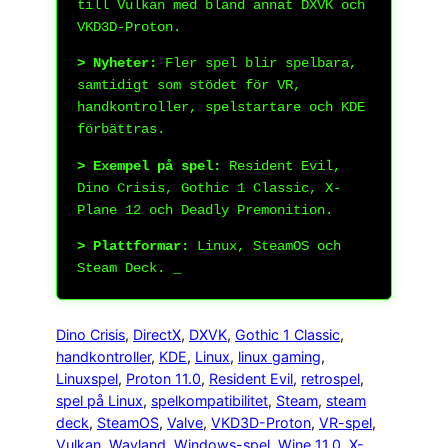
till Vulkan med bland annat DXVK och
VKD3D-Proton.
> Nyheter:
Fler spel blir spelbara,
samtidigt som stödet för VR,
handkontroller, spelstartare och KDE
förbättras.
> Exempel på spel:
Resident Evil,
Dino Crisis, Gothic 1 Classic, X-
Plane 12 och Deadly Premonition.
> Plattformar:
Linux, SteamOS och
Steam Deck.
Dino Crisis
, 
DirectX
, 
DXVK
, 
Gothic 1 Classic
, 
handkontroller
, 
KDE
, 
Linux
, 
linux gaming
, 
Linuxspel
, 
Proton 11.0
, 
Resident Evil
, 
retrospel
, 
spel på Linux
, 
spelkompatibilitet
, 
Steam
, 
steam
deck
, 
SteamOS
, 
Valve
, 
VKD3D-Proton
, 
VR-spel
, 
Vulkan
, 
Wayland
, 
Windows-spel
, 
Wine 11.0
, 
X-