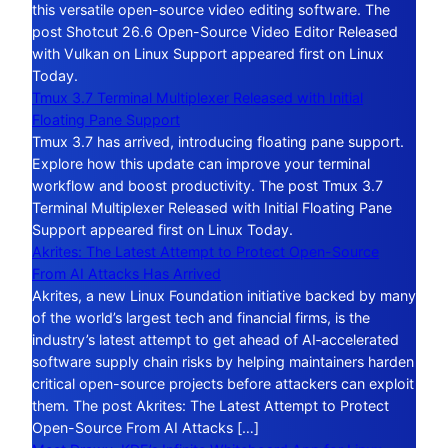
this versatile open-source video editing software. The
post Shotcut 26.6 Open-Source Video Editor Released
with Vulkan on Linux Support appeared first on Linux
Today.
Tmux 3.7 Terminal Multiplexer Released with Initial
Floating Pane Support
Tmux 3.7 has arrived, introducing floating pane support.
Explore how this update can improve your terminal
workflow and boost productivity. The post Tmux 3.7
Terminal Multiplexer Released with Initial Floating Pane
Support appeared first on Linux Today.
Akrites: The Latest Attempt to Protect Open-Source
From AI Attacks Has Arrived
Akrites, a new Linux Foundation initiative backed by many
of the world’s largest tech and financial firms, is the
industry’s latest attempt to get ahead of AI‑accelerated
software supply chain risks by helping maintainers harden
critical open-source projects before attackers can exploit
them. The post Akrites: The Latest Attempt to Protect
Open-Source From AI Attacks […]