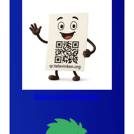
Skapa egna QR-koder