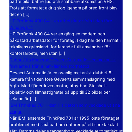
bättre bild, bättre ljud och snabbare åtkomst än VHS.
Trots att formatet aldrig slog igenom på bred front blev
det en […]
HP ProBook 430 G4 – en arbetsdator från tiden före
Windows 11
HP ProBook 430 G4 var en gång en modern och
påkostad arbetsdator för företag. I dag har den hamnat i
teknikens gränsland: fortfarande fullt användbar för
kontorsarbete, men utan […]
Dubbelåtta Kameran Gevaert Automatic – en mekanisk
filmkamera från 8 mm-filmens storhetstid
Gevaert Automatic är en ovanlig mekanisk dubbel-8-
kamera från tiden före Gevaerts sammanslagning med
Agfa. Med fjäderdriven motor, utbytbart Steinheil-
objektiv och filmhastigheter på upp till 32 bilder per
sekund är […]
IBM ThinkPad 701 – den lilla datorn som vecklade ut sina
vingar
När IBM lanserade ThinkPad 701 år 1995 löste företaget
problemet med små bärbara datorer på ett spektakulärt
sätt. Datorns delade tangentbord vecklade automatiskt ut