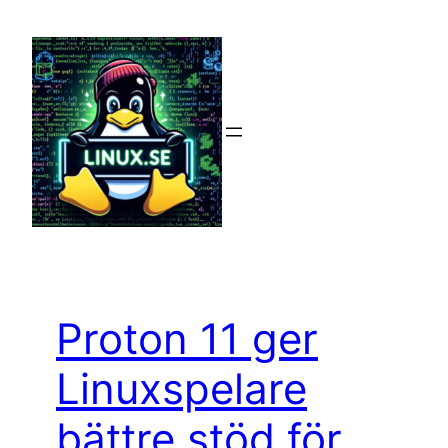
Hoppa
till
innehåll
Proton 11 ger
Linuxspelare
bättre stöd för