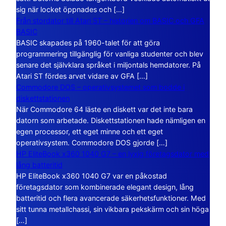
sig när locket öppnades och […]
Från stordator till Atari ST – historien om BASIC och GFA
BASIC
BASIC skapades på 1960-talet för att göra
programmering tillgänglig för vanliga studenter och blev
senare det självklara språket i miljontals hemdatorer. På
Atari ST fördes arvet vidare av GFA […]
Commodore DOS – operativsystemet som bodde i
diskettstationen
När Commodore 64 läste en diskett var det inte bara
datorn som arbetade. Diskettstationen hade nämligen en
egen processor, ett eget minne och ett eget
operativsystem. Commodore DOS gjorde […]
HP EliteBook x360 1040 G7 – en lyxig företagsdator med
lång batteritid
HP EliteBook x360 1040 G7 var en påkostad
företagsdator som kombinerade elegant design, lång
batteritid och flera avancerade säkerhetsfunktioner. Med
sitt tunna metallchassi, sin vikbara pekskärm och sin höga
[…]