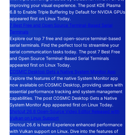
improving your visual experience. The post KDE Plasma
6.8 to Enable Triple Buffering by Default for NVIDIA GPUs
appeared first on Linux Today.
7 Best Free and Open Source Terminal-Based Serial
Terminals
Explore our top 7 free and open-source terminal-based
serial terminals. Find the perfect tool to streamline your
serial communication tasks today. The post 7 Best Free
and Open Source Terminal-Based Serial Terminals
appeared first on Linux Today.
COSMIC Desktop Gets a Native System Monitor App
Explore the features of the native System Monitor app
now available on COSMIC Desktop, providing users with
essential performance tracking and system management
capabilities. The post COSMIC Desktop Gets a Native
System Monitor App appeared first on Linux Today.
Shotcut 26.6 Open-Source Video Editor Released with
Vulkan on Linux Support
Shotcut 26.6 is here! Experience enhanced performance
with Vulkan support on Linux. Dive into the features of