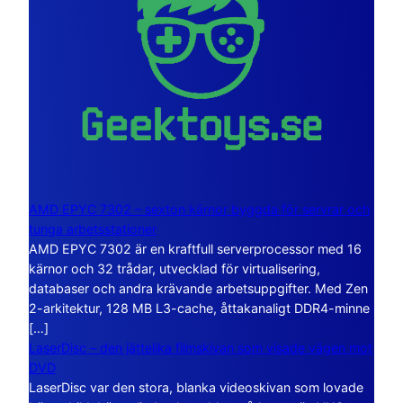
AMD EPYC 7302 – sexton kärnor byggda för servrar och
tunga arbetsstationer
AMD EPYC 7302 är en kraftfull serverprocessor med 16
kärnor och 32 trådar, utvecklad för virtualisering,
databaser och andra krävande arbetsuppgifter. Med Zen
2-arkitektur, 128 MB L3-cache, åttakanaligt DDR4-minne
[…]
LaserDisc – den jättelika filmskivan som visade vägen mot
DVD
LaserDisc var den stora, blanka videoskivan som lovade