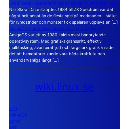
Skool Daze – spelet som gjorde skolan till ett öppet kaos
När Skool Daze släpptes 1984 till ZX Spectrum var det
något helt annat än de flesta spel på marknaden. I stället
för rymdstrider och monster fick spelaren uppleva en […]
AmigaOS – operativsystemet som var före sin tid
AmigaOS var ett av 1980-talets mest banbrytande
operativsystem. Med grafiskt gränssnitt, effektiv
multitasking, avancerat ljud och färgstark grafik visade
det att hemdatorer kunde vara både kraftfulla och
användarvänliga långt […]
wiki.linux.se
nl(1)
nohup(1)
pon(1)
ld(1)