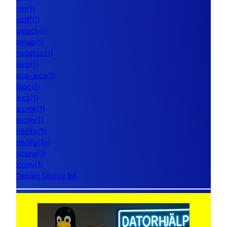
nm(1)
ndiff(1)
gstack(1)
pmap(1)
hugetop(1)
lsirq(1)
pcp-ipcs(1)
lsipc(1)
ipcs(1)
ipcmk(1)
ipcrm(1)
mkfifo(1)
mkfifo(1p)
uconv(1)
iconv(1)
Debian Source list