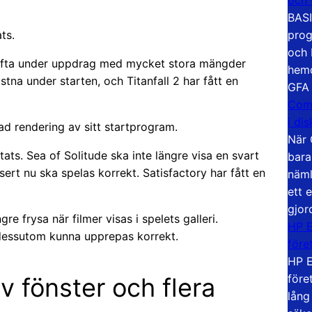
BASI
prog
ts.
och 
ka ofta under uppdrag med mycket stora mängder
hemd
stna under starten, och Titanfall 2 har fått en
GFA
Com
i di
ad rendering av sitt startprogram.
När 
ts. Sea of Solitude ska inte längre visa en svart
bara
rt nu ska spelas korrekt. Satisfactory har fått en
näml
ett 
gjor
re frysa när filmer visas i spelets galleri.
HP E
a dessutom kunna upprepas korrekt.
före
HP E
före
v fönster och flera
lång