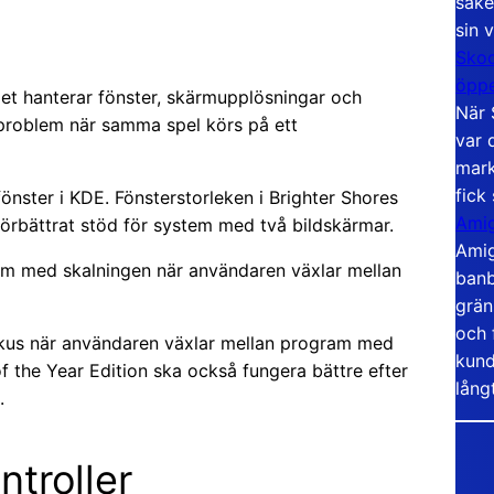
säke
sin 
Skoo
öppe
et hanterar fönster, skärmupplösningar och
När 
a problem när samma spel körs på ett
var 
mark
fick
fönster i KDE. Fönsterstorleken i Brighter Shores
Amig
förbättrat stöd för system med två bildskärmar.
Amig
lem med skalningen när användaren växlar mellan
banb
grän
och 
kus när användaren växlar mellan program med
kund
of the Year Edition ska också fungera bättre efter
lång
.
ntroller