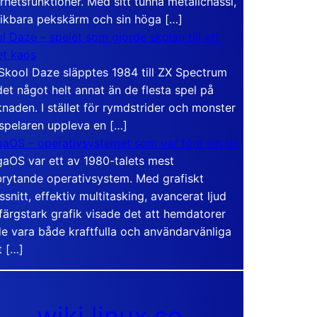
rhetsfunktioner. Med sitt tunna metallchassi,
vikbara pekskärm och sin höga […]
l Daze – spelet som gjorde skolan till ett
t kaos
Skool Daze släpptes 1984 till ZX Spectrum
det något helt annat än de flesta spel på
naden. I stället för rymdstrider och monster
 spelaren uppleva en […]
aOS – operativsystemet som var före sin tid
aOS var ett av 1980-talets mest
rytande operativsystem. Med grafiskt
ssnitt, effektiv multitasking, avancerat ljud
färgstark grafik visade det att hemdatorer
e vara både kraftfulla och användarvänliga
t […]
wiki.linux.se