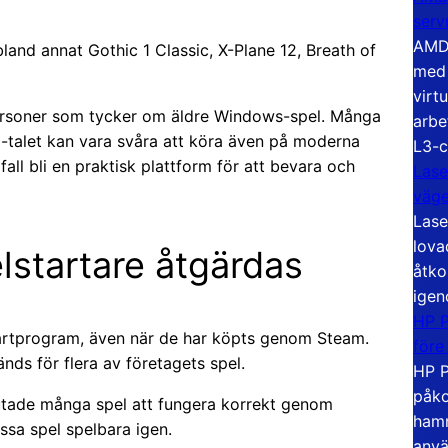
serv
AMD 
land annat Gothic 1 Classic, X-Plane 12, Breath of
med 
virt
 personer som tycker om äldre Windows-spel. Många
arbe
00-talet kan vara svåra att köra även på moderna
L3-c
ll bli en praktisk plattform för att bevara och
Lase
väg
Lase
lova
startare åtgärdas
åtko
igen
HP P
artprogram, även när de har köpts genom Steam.
före
ds för flera av företagets spel.
HP P
påko
lutade många spel att fungera korrekt genom
hamn
ssa spel spelbara igen.
anvä