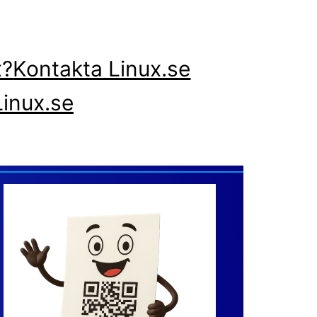
x?
Kontakta Linux.se
inux.se