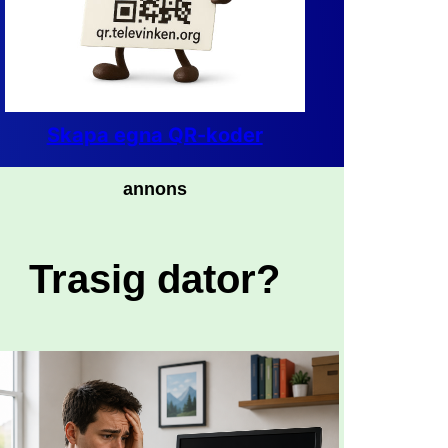
Skapa egna QR-koder
annons
Trasig dator?