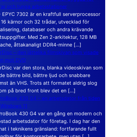
rar och tunga arbetsstationer
EPYC 7302 är en kraftfull serverprocessor
16 kärnor och 32 trådar, utvecklad för
ualisering, databaser och andra krävande
tsuppgifter. Med Zen 2-arkitektur, 128 MB
ache, åttakanaligt DDR4-minne […]
rDisc – den jättelika filmskivan som visade
en mot DVD
rDisc var den stora, blanka videoskivan som
de bättre bild, bättre ljud och snabbare
mst än VHS. Trots att formatet aldrig slog
om på bred front blev det en […]
roBook 430 G4 – en arbetsdator från tiden
 Windows 11
roBook 430 G4 var en gång en modern och
stad arbetsdator för företag. I dag har den
at i teknikens gränsland: fortfarande fullt
ndbar för kontorsarbete, men utan […]