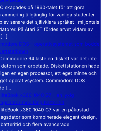
C skapades på 1960-talet för att göra
rammering tillgänglig för vanliga studenter
blev senare det självklara språket i miljontals
atorer. På Atari ST fördes arvet vidare av
 […]
modore DOS – operativsystemet som bodde
skettstationen
Commodore 64 läste en diskett var det inte
 datorn som arbetade. Diskettstationen hade
igen en egen processor, ett eget minne och
eget operativsystem. Commodore DOS
de […]
liteBook x360 1040 G7 – en lyxig
tagsdator med lång batteritid
liteBook x360 1040 G7 var en påkostad
tagsdator som kombinerade elegant design,
 batteritid och flera avancerade