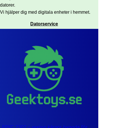
datorer.
Vi hjälper dig med digitala enheter i hemmet.
Datorservice
EPYC 7302 – sexton kärnor byggda för