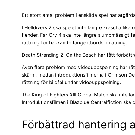
Ett stort antal problem i enskilda spel har åtgärda
I Helldivers 2 ska spelet inte längre krascha li
fiender. Far Cry 4 ska inte längre slumpmässigt fa
rättning för hackande tangentbordsinmatning.
Death Stranding 2: On the Beach har fått förbättr
Även flera problem med videouppspelning har rätta
skärm, medan introduktionsfilmerna i Crimson Dese
rättning för bildfel under videouppspelning.
The King of Fighters XIII Global Match ska inte läng
Introduktionsfilmen i Blazblue Centralfiction sk
Förbättrad hantering a