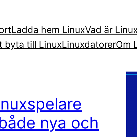
ort
Ladda hem Linux
Vad är Linu
t byta till Linux
Linuxdatorer
Om L
inuxspelare
 både nya och