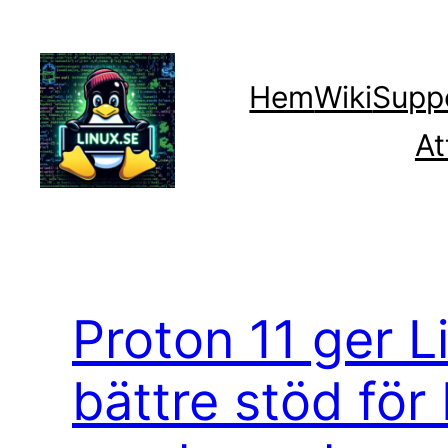
Hoppa
till
innehåll
Hem
Wiki
Supp
At
Proton 11 ger L
bättre stöd för