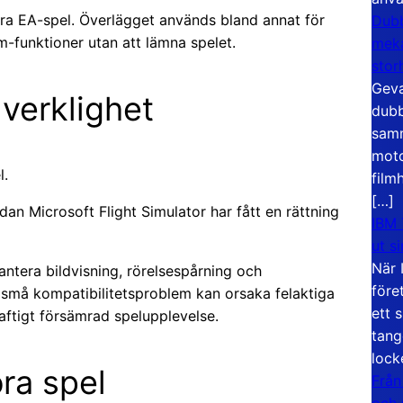
era EA-spel. Överlägget används bland annat för
Dubb
m-funktioner utan att lämna spelet.
meka
stor
Geva
 verklighet
dubb
samm
moto
l.
film
[…]
an Microsoft Flight Simulator har fått en rättning
IBM 
ut s
När 
ntera bildvisning, rörelsespårning och
före
 små kompatibilitetsproblem kan orsaka felaktiga
ett 
raftigt försämrad spelupplevelse.
tang
lock
ora spel
Från
och