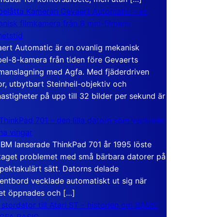
elåtta Kameran Gevaert Automatic – en
nisk filmkamera från 8 mm-filmens
hetstid
ert Automatic är en ovanlig mekanisk
el-8-kamera från tiden före Gevaerts
anslagning med Agfa. Med fjäderdriven
r, utbytbart Steinheil-objektiv och
hastigheter på upp till 32 bilder per sekund är
ThinkPad 701 – den lilla datorn som vecklade
ina vingar
IBM lanserade ThinkPad 701 år 1995 löste
taget problemet med små bärbara datorer på
spektakulärt sätt. Datorns delade
entbord vecklade automatiskt ut sig när
et öppnades och […]
 stordator till Atari ST – historien om BASIC
 GFA BASIC