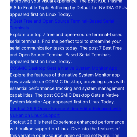
improving your visual experience. The post KDE Plasma
6.8 to Enable Triple Buffering by Default for NVIDIA GPUs
appeared first on Linux Today.
7 Best Free and Open Source Terminal-Based Serial
Terminals
Explore our top 7 free and open-source terminal-based
serial terminals. Find the perfect tool to streamline your
serial communication tasks today. The post 7 Best Free
and Open Source Terminal-Based Serial Terminals
appeared first on Linux Today.
COSMIC Desktop Gets a Native System Monitor App
Explore the features of the native System Monitor app
now available on COSMIC Desktop, providing users with
essential performance tracking and system management
capabilities. The post COSMIC Desktop Gets a Native
System Monitor App appeared first on Linux Today.
Shotcut 26.6 Open-Source Video Editor Released with
Vulkan on Linux Support
Shotcut 26.6 is here! Experience enhanced performance
with Vulkan support on Linux. Dive into the features of
this versatile open-source video editing software. The