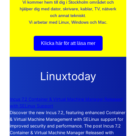
Vi kommer hem till dig i Stockholm området och
hjälper dig med dator, skrivare, kablar, TV, nätverk
och annat tekniskt.
Vi arbetar med Linux, Windows och Mac.
Klicka här för att läsa mer
Linuxtoday
Incus 7.2 Container & Virtual Machine Manager Released
with SELinux Support
Discover the new Incus 7.2, featuring enhanced Container
& Virtual Machine Management with SELinux support for
improved security and performance. The post Incus 7.2
Container & Virtual Machine Manager Released with