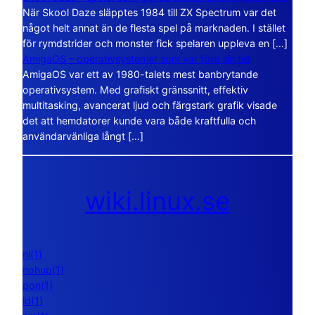
När Skool Daze släpptes 1984 till ZX Spectrum var det
något helt annat än de flesta spel på marknaden. I stället
för rymdstrider och monster fick spelaren uppleva en […]
AmigaOS – operativsystemet som var före sin tid
AmigaOS var ett av 1980-talets mest banbrytande
operativsystem. Med grafiskt gränssnitt, effektiv
multitasking, avancerat ljud och färgstark grafik visade
det att hemdatorer kunde vara både kraftfulla och
användarvänliga långt […]
wiki.linux.se
nl(1)
nohup(1)
pon(1)
ld(1)