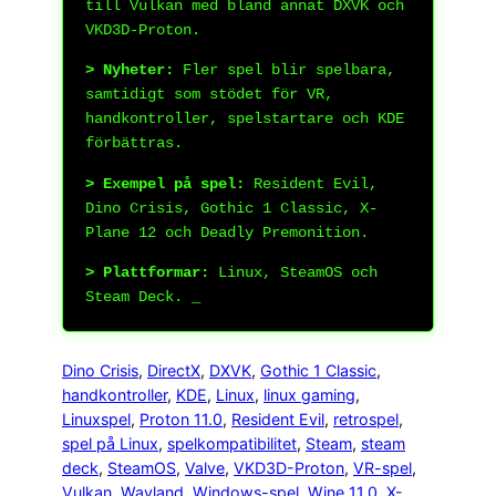
till Vulkan med bland annat DXVK och
VKD3D-Proton.
> Nyheter:
Fler spel blir spelbara,
samtidigt som stödet för VR,
handkontroller, spelstartare och KDE
förbättras.
> Exempel på spel:
Resident Evil,
Dino Crisis, Gothic 1 Classic, X-
Plane 12 och Deadly Premonition.
> Plattformar:
Linux, SteamOS och
Steam Deck.
_
Dino Crisis
, 
DirectX
, 
DXVK
, 
Gothic 1 Classic
, 
handkontroller
, 
KDE
, 
Linux
, 
linux gaming
, 
Linuxspel
, 
Proton 11.0
, 
Resident Evil
, 
retrospel
, 
spel på Linux
, 
spelkompatibilitet
, 
Steam
, 
steam
deck
, 
SteamOS
, 
Valve
, 
VKD3D-Proton
, 
VR-spel
, 
Vulkan
, 
Wayland
, 
Windows-spel
, 
Wine 11.0
, 
X-