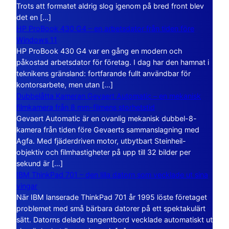
Trots att formatet aldrig slog igenom på bred front blev
det en […]
HP ProBook 430 G4 – en arbetsdator från tiden före
Windows 11
HP ProBook 430 G4 var en gång en modern och
påkostad arbetsdator för företag. I dag har den hamnat i
teknikens gränsland: fortfarande fullt användbar för
kontorsarbete, men utan […]
Dubbelåtta Kameran Gevaert Automatic – en mekanisk
filmkamera från 8 mm-filmens storhetstid
Gevaert Automatic är en ovanlig mekanisk dubbel-8-
kamera från tiden före Gevaerts sammanslagning med
Agfa. Med fjäderdriven motor, utbytbart Steinheil-
objektiv och filmhastigheter på upp till 32 bilder per
sekund är […]
IBM ThinkPad 701 – den lilla datorn som vecklade ut sina
vingar
När IBM lanserade ThinkPad 701 år 1995 löste företaget
problemet med små bärbara datorer på ett spektakulärt
sätt. Datorns delade tangentbord vecklade automatiskt ut