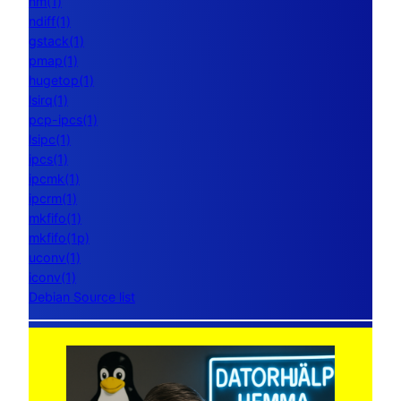
nm(1)
ndiff(1)
gstack(1)
pmap(1)
hugetop(1)
lsirq(1)
pcp-ipcs(1)
lsipc(1)
ipcs(1)
ipcmk(1)
ipcrm(1)
mkfifo(1)
mkfifo(1p)
uconv(1)
iconv(1)
Debian Source list