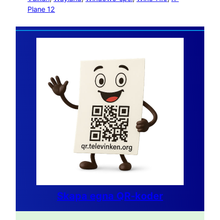
Plane 12
Skapa egna QR-koder