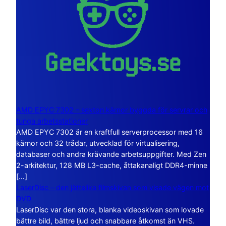
AMD EPYC 7302 – sexton kärnor byggda för servrar och
tunga arbetsstationer
AMD EPYC 7302 är en kraftfull serverprocessor med 16
kärnor och 32 trådar, utvecklad för virtualisering,
databaser och andra krävande arbetsuppgifter. Med Zen
2-arkitektur, 128 MB L3-cache, åttakanaligt DDR4-minne
[…]
LaserDisc – den jättelika filmskivan som visade vägen mot
DVD
LaserDisc var den stora, blanka videoskivan som lovade
bättre bild, bättre ljud och snabbare åtkomst än VHS.