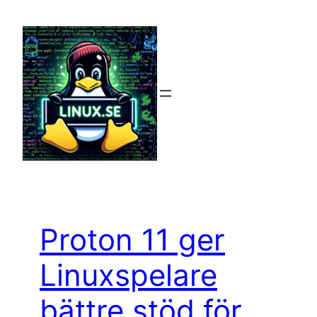
Hoppa
till
innehåll
Proton 11 ger
Linuxspelare
bättre stöd för