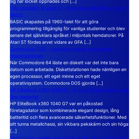
sig när locket öppnades och […]
Från stordator till Atari ST – historien om BASIC och GFA
BASIC
BASIC skapades på 1960-talet för att göra
programmering tillgänglig för vanliga studenter och blev
senare det självklara språket i miljontals hemdatorer. På
Atari ST fördes arvet vidare av GFA […]
Commodore DOS – operativsystemet som bodde i
diskettstationen
När Commodore 64 läste en diskett var det inte bara
datorn som arbetade. Diskettstationen hade nämligen en
egen processor, ett eget minne och ett eget
operativsystem. Commodore DOS gjorde […]
HP EliteBook x360 1040 G7 – en lyxig företagsdator med
lång batteritid
HP EliteBook x360 1040 G7 var en påkostad
företagsdator som kombinerade elegant design, lång
batteritid och flera avancerade säkerhetsfunktioner. Med
sitt tunna metallchassi, sin vikbara pekskärm och sin höga
[…]
Skool Daze – spelet som gjorde skolan till ett öppet kaos