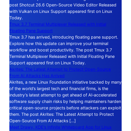
post Shotcut 26.6 Open-Source Video Editor Released
with Vulkan on Linux Support appeared first on Linux
Today.
Tmux 3.7 Terminal Multiplexer Released with Initial
Floating Pane Support
Tmux 3.7 has arrived, introducing floating pane support.
Explore how this update can improve your terminal
workflow and boost productivity. The post Tmux 3.7
Terminal Multiplexer Released with Initial Floating Pane
Support appeared first on Linux Today.
Akrites: The Latest Attempt to Protect Open-Source
From AI Attacks Has Arrived
Akrites, a new Linux Foundation initiative backed by many
of the world’s largest tech and financial firms, is the
industry’s latest attempt to get ahead of AI‑accelerated
software supply chain risks by helping maintainers harden
critical open-source projects before attackers can exploit
them. The post Akrites: The Latest Attempt to Protect
Open-Source From AI Attacks […]
Meet Drawy, KDE’s Infinite Whiteboard App for Linux