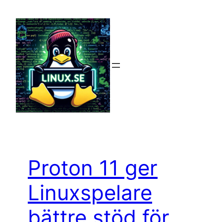
Hoppa
till
innehåll
Proton 11 ger
Linuxspelare
bättre stöd för