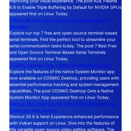
improving your visual experience. The post KDE Plasma
6.8 to Enable Triple Buffering by Default for NVIDIA GPUs
appeared first on Linux Today.
7 Best Free and Open Source Terminal-Based Serial
Terminals
Explore our top 7 free and open-source terminal-based
serial terminals. Find the perfect tool to streamline your
serial communication tasks today. The post 7 Best Free
and Open Source Terminal-Based Serial Terminals
appeared first on Linux Today.
COSMIC Desktop Gets a Native System Monitor App
Explore the features of the native System Monitor app
now available on COSMIC Desktop, providing users with
essential performance tracking and system management
capabilities. The post COSMIC Desktop Gets a Native
System Monitor App appeared first on Linux Today.
Shotcut 26.6 Open-Source Video Editor Released with
Vulkan on Linux Support
Shotcut 26.6 is here! Experience enhanced performance
with Vulkan support on Linux. Dive into the features of
this versatile open-source video editing software. The