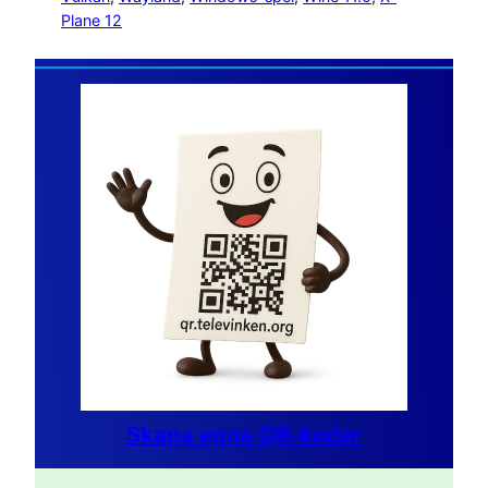
Plane 12
Skapa egna QR-koder