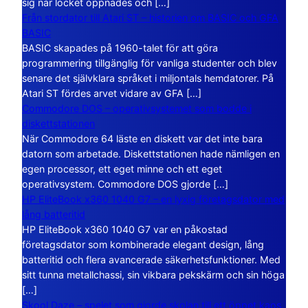
sig när locket öppnades och […]
Från stordator till Atari ST – historien om BASIC och GFA
BASIC
BASIC skapades på 1960-talet för att göra
programmering tillgänglig för vanliga studenter och blev
senare det självklara språket i miljontals hemdatorer. På
Atari ST fördes arvet vidare av GFA […]
Commodore DOS – operativsystemet som bodde i
diskettstationen
När Commodore 64 läste en diskett var det inte bara
datorn som arbetade. Diskettstationen hade nämligen en
egen processor, ett eget minne och ett eget
operativsystem. Commodore DOS gjorde […]
HP EliteBook x360 1040 G7 – en lyxig företagsdator med
lång batteritid
HP EliteBook x360 1040 G7 var en påkostad
företagsdator som kombinerade elegant design, lång
batteritid och flera avancerade säkerhetsfunktioner. Med
sitt tunna metallchassi, sin vikbara pekskärm och sin höga
[…]
Skool Daze – spelet som gjorde skolan till ett öppet kaos