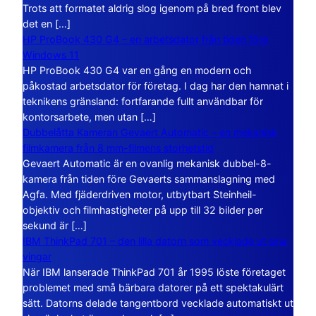
Trots att formatet aldrig slog igenom på bred front blev
det en […]
HP ProBook 430 G4 – en arbetsdator från tiden före
Windows 11
HP ProBook 430 G4 var en gång en modern och
påkostad arbetsdator för företag. I dag har den hamnat i
teknikens gränsland: fortfarande fullt användbar för
kontorsarbete, men utan […]
Dubbelåtta Kameran Gevaert Automatic – en mekanisk
filmkamera från 8 mm-filmens storhetstid
Gevaert Automatic är en ovanlig mekanisk dubbel-8-
kamera från tiden före Gevaerts sammanslagning med
Agfa. Med fjäderdriven motor, utbytbart Steinheil-
objektiv och filmhastigheter på upp till 32 bilder per
sekund är […]
IBM ThinkPad 701 – den lilla datorn som vecklade ut sina
vingar
När IBM lanserade ThinkPad 701 år 1995 löste företaget
problemet med små bärbara datorer på ett spektakulärt
sätt. Datorns delade tangentbord vecklade automatiskt ut