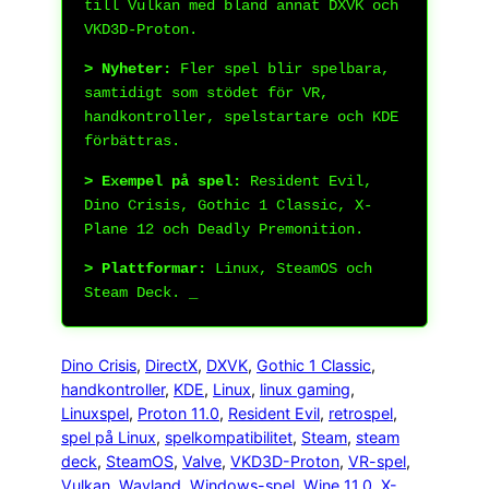
till Vulkan med bland annat DXVK och
VKD3D-Proton.
> Nyheter:
Fler spel blir spelbara,
samtidigt som stödet för VR,
handkontroller, spelstartare och KDE
förbättras.
> Exempel på spel:
Resident Evil,
Dino Crisis, Gothic 1 Classic, X-
Plane 12 och Deadly Premonition.
> Plattformar:
Linux, SteamOS och
Steam Deck.
_
Dino Crisis
, 
DirectX
, 
DXVK
, 
Gothic 1 Classic
, 
handkontroller
, 
KDE
, 
Linux
, 
linux gaming
, 
Linuxspel
, 
Proton 11.0
, 
Resident Evil
, 
retrospel
, 
spel på Linux
, 
spelkompatibilitet
, 
Steam
, 
steam
deck
, 
SteamOS
, 
Valve
, 
VKD3D-Proton
, 
VR-spel
, 
Vulkan
, 
Wayland
, 
Windows-spel
, 
Wine 11.0
, 
X-