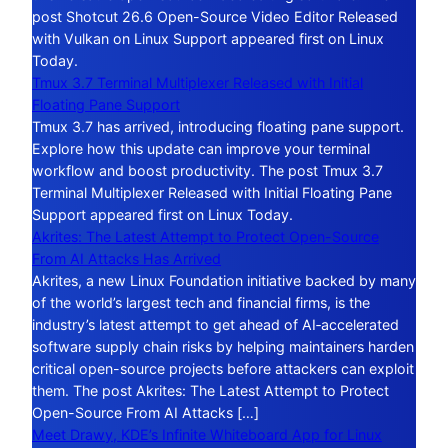
post Shotcut 26.6 Open-Source Video Editor Released
with Vulkan on Linux Support appeared first on Linux
Today.
Tmux 3.7 Terminal Multiplexer Released with Initial
Floating Pane Support
Tmux 3.7 has arrived, introducing floating pane support.
Explore how this update can improve your terminal
workflow and boost productivity. The post Tmux 3.7
Terminal Multiplexer Released with Initial Floating Pane
Support appeared first on Linux Today.
Akrites: The Latest Attempt to Protect Open-Source
From AI Attacks Has Arrived
Akrites, a new Linux Foundation initiative backed by many
of the world’s largest tech and financial firms, is the
industry’s latest attempt to get ahead of AI‑accelerated
software supply chain risks by helping maintainers harden
critical open-source projects before attackers can exploit
them. The post Akrites: The Latest Attempt to Protect
Open-Source From AI Attacks […]
Meet Drawy, KDE’s Infinite Whiteboard App for Linux