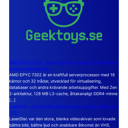
AMD EPYC 7302 – sexton kärnor byggda för servrar och
tunga arbetsstationer
AMD EPYC 7302 är en kraftfull serverprocessor med 16
kärnor och 32 trådar, utvecklad för virtualisering,
databaser och andra krävande arbetsuppgifter. Med Zen
2-arkitektur, 128 MB L3-cache, åttakanaligt DDR4-minne
[…]
LaserDisc – den jättelika filmskivan som visade vägen mot
DVD
LaserDisc var den stora, blanka videoskivan som lovade
bättre bild, bättre ljud och snabbare åtkomst än VHS.