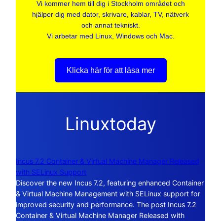
Vi kommer hem till dig i Stockholm området och
hjälper dig med dator, skrivare, kablar, TV, nätverk
och annat tekniskt.
Vi arbetar med Linux, Windows och Mac.
Klicka här för att läsa mer
Linuxtoday
Incus 7.2 Container & Virtual Machine Manager Released
with SELinux Support
Discover the new Incus 7.2, featuring enhanced Container
& Virtual Machine Management with SELinux support for
improved security and performance. The post Incus 7.2
Container & Virtual Machine Manager Released with