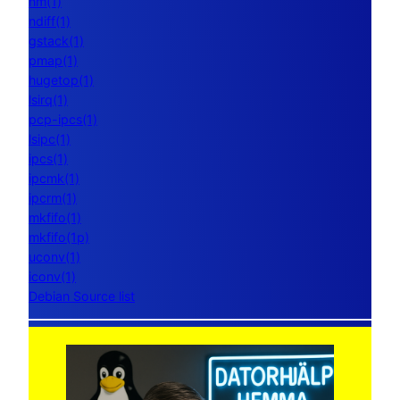
nm(1)
ndiff(1)
gstack(1)
pmap(1)
hugetop(1)
lsirq(1)
pcp-ipcs(1)
lsipc(1)
ipcs(1)
ipcmk(1)
ipcrm(1)
mkfifo(1)
mkfifo(1p)
uconv(1)
iconv(1)
Debian Source list