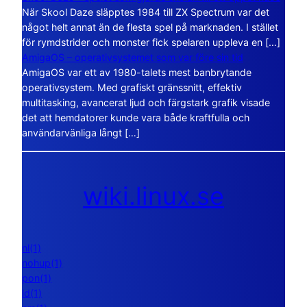
När Skool Daze släpptes 1984 till ZX Spectrum var det
något helt annat än de flesta spel på marknaden. I stället
för rymdstrider och monster fick spelaren uppleva en […]
AmigaOS – operativsystemet som var före sin tid
AmigaOS var ett av 1980-talets mest banbrytande
operativsystem. Med grafiskt gränssnitt, effektiv
multitasking, avancerat ljud och färgstark grafik visade
det att hemdatorer kunde vara både kraftfulla och
användarvänliga långt […]
wiki.linux.se
nl(1)
nohup(1)
pon(1)
ld(1)