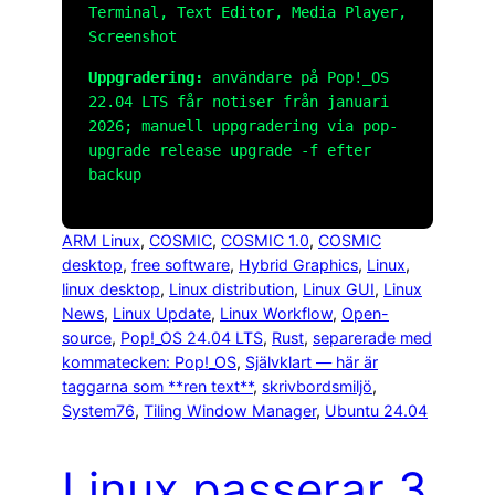
Terminal, Text Editor, Media Player,
Screenshot
Uppgradering:
användare på Pop!_OS
22.04 LTS får notiser från januari
2026; manuell uppgradering via
pop-
upgrade release upgrade -f
efter
backup
ARM Linux
, 
COSMIC
, 
COSMIC 1.0
, 
COSMIC
desktop
, 
free software
, 
Hybrid Graphics
, 
Linux
, 
linux desktop
, 
Linux distribution
, 
Linux GUI
, 
Linux
News
, 
Linux Update
, 
Linux Workflow
, 
Open-
source
, 
Pop!_OS 24.04 LTS
, 
Rust
, 
separerade med
kommatecken: Pop!_OS
, 
Självklart — här är
taggarna som **ren text**
, 
skrivbordsmiljö
, 
System76
, 
Tiling Window Manager
, 
Ubuntu 24.04
Linux passerar 3