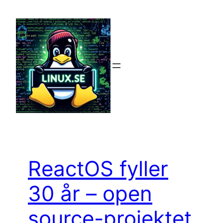
Hoppa
till
innehåll
ReactOS fyller
30 år – open
source-projektet