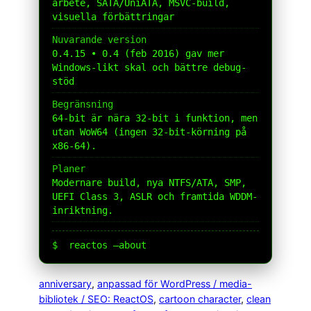
arbete, SATA/UniATA, MSVC-build,
visuella förbättringar
Nuvarande version
0.4.15 • 0.4 (feb 2016) gav mer
Windows-likt skal och bättre debug-
stöd
Begränsning
64-bit är nära 32-bit i funktion, men
utan WoW64 (ingen 32-bit-körning på
x86-64).
Planer
Modernare build, nya NTFS/ATA, SMP,
UEFI Class 3, ASLR och framtida WDDM-
inriktning.
$
reactos –about
anniversary
, 
anpassad för WordPress / media-
bibliotek / SEO: ReactOS
, 
cartoon character
, 
clean