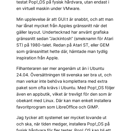
testat Pop!_OS på fysisk hårdvara, utan endast i
en virtuell maskin under VMware.
Min upplevelse är att GUI:t är snabbt, och att man
har lånat mycket från Apples gränssnitt när det
gäller layout. Undertecknad har använt grafiska
gränssnitt sedan ”Jackintosh” (smeknamn för Atari
ST) på 1980-talet. Redan på Atari ST, eller GEM
som gränssnittet hette där, hämtade man tydlig
inspiration från Apple.
Filhanteraren ser mer angenäm ut än i Ubuntu
24.04. Översättningen till svenska ser bra ut, och
man verkar inte behöva komplettera med extra
paket som ofta krävs i Ubuntu. Med Pop!_OS följer
även en appbutik, vilket är trevligt för den som är
obekant med Linux. Där kan man enkelt installera
favoritprogram som LibreOffice och GIMP.
Jag tycker att systemet ser mycket lovande ut
och ska, när tiden medger, installera Pop!_OS på
fysisk hårdvara för fler tester. Pop!_OS kan bli ett