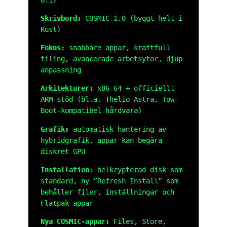
Skrivbord:
COSMIC 1.0 (byggt helt i
Rust)
Fokus:
snabbare appar, kraftfull
tiling, avancerade arbetsytor, djup
anpassning
Arkitekturer:
x86_64 + officiellt
ARM-stöd (bl.a. Thelio Astra, Tow-
Boot-kompatibel hårdvara)
Grafik:
automatisk hantering av
hybridgrafik, appar kan begära
diskret GPU
Installation:
helkrypterad disk som
standard, ny ”Refresh Install” som
behåller filer, inställningar och
Flatpak-appar
Nya COSMIC-appar:
Files, Store,