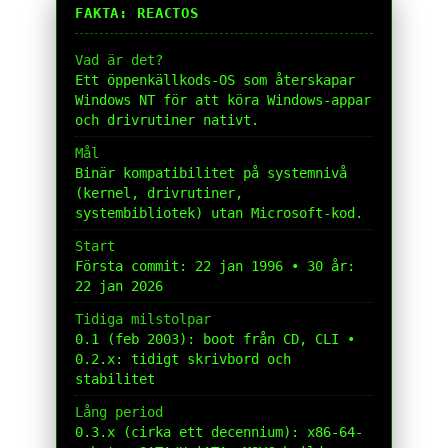
FAKTA: REACTOS
Vad är det?
Ett öppenkällkods-OS som återskapar
Windows NT för att köra Windows-appar
och drivrutiner nativt.
Mål
Binär kompatibilitet på systemnivå
(kernel, drivrutiner,
systembibliotek) utan Microsoft-kod.
Start
Första commit: 22 jan 1996 • 30 år:
22 jan 2026
Tidiga milstolpar
0.1 (feb 2003): boot från CD, CLI •
0.2.x: tidigt skrivbord och
stabilitet
Lång period
0.3.x (cirka ett decennium): x86-64-