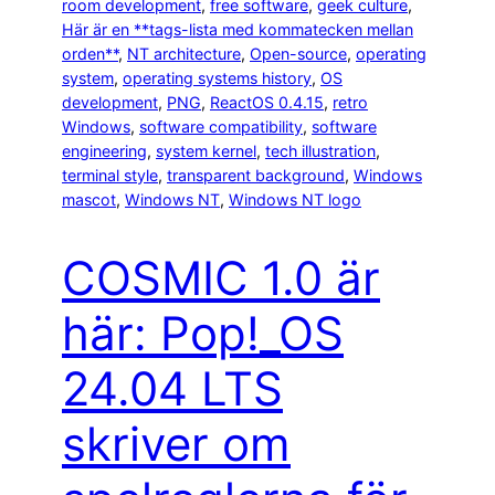
room development
, 
free software
, 
geek culture
, 
Här är en **tags-lista med kommatecken mellan
orden**
, 
NT architecture
, 
Open-source
, 
operating
system
, 
operating systems history
, 
OS
development
, 
PNG
, 
ReactOS 0.4.15
, 
retro
Windows
, 
software compatibility
, 
software
engineering
, 
system kernel
, 
tech illustration
, 
terminal style
, 
transparent background
, 
Windows
mascot
, 
Windows NT
, 
Windows NT logo
COSMIC 1.0 är
här: Pop!_OS
24.04 LTS
skriver om