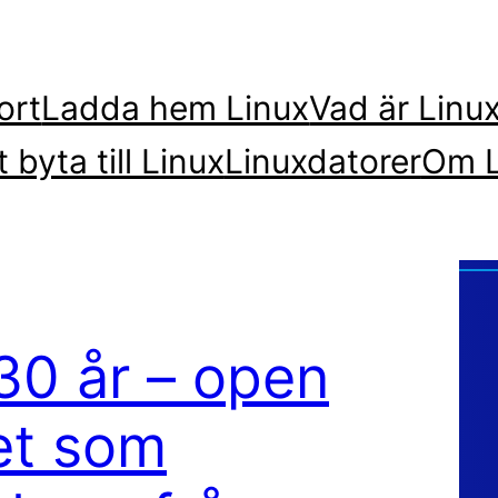
ort
Ladda hem Linux
Vad är Linu
t byta till Linux
Linuxdatorer
Om L
30 år – open
et som