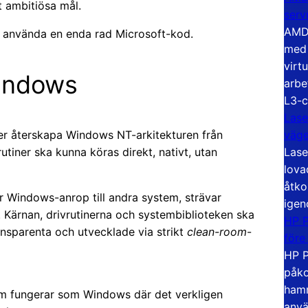
t ambitiösa mål.
serv
AMD 
att använda en enda rad Microsoft-kod.
med 
virt
Windows
arbe
L3-c
Lase
väg
er återskapa Windows NT-arkitekturen från
Lase
tiner ska kunna köras direkt, nativt, utan
lova
åtko
er Windows-anrop till andra system, strävar
igen
. Kärnan, drivrutinerna och systembiblioteken ska
HP P
nsparenta och utvecklade via strikt
clean-room
-
före
HP P
påko
hamn
om fungerar som Windows där det verkligen
anvä