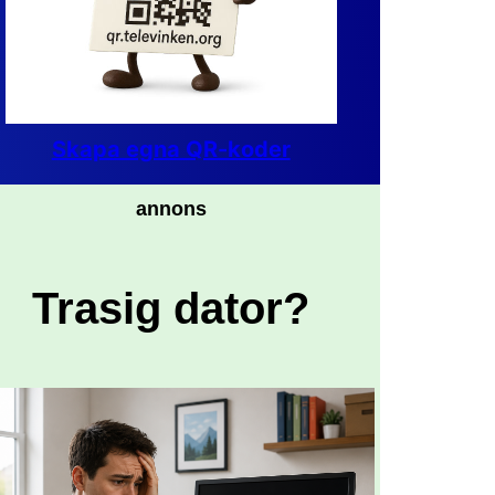
Skapa egna QR-koder
annons
Trasig dator?