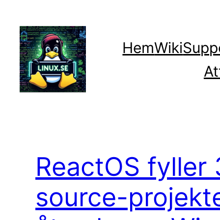
Hoppa
till
innehåll
Hem
Wiki
Supp
At
ReactOS fyller 
source-projekt