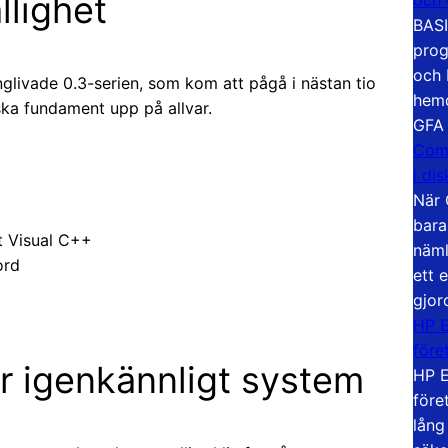
llighet
BASI
prog
och 
glivade 0.3-serien, som kom att pågå i nästan tio
hemd
ska fundament upp på allvar.
GFA
Com
i di
När 
bara
t Visual C++
näml
ord
ett 
gjor
HP E
före
er igenkännligt system
HP E
före
lång