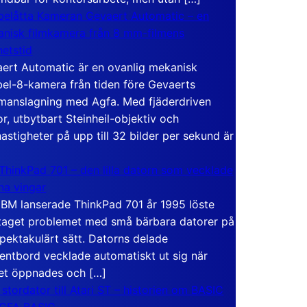
elåtta Kameran Gevaert Automatic – en
nisk filmkamera från 8 mm-filmens
hetstid
ert Automatic är en ovanlig mekanisk
el-8-kamera från tiden före Gevaerts
anslagning med Agfa. Med fjäderdriven
r, utbytbart Steinheil-objektiv och
hastigheter på upp till 32 bilder per sekund är
ThinkPad 701 – den lilla datorn som vecklade
ina vingar
IBM lanserade ThinkPad 701 år 1995 löste
taget problemet med små bärbara datorer på
spektakulärt sätt. Datorns delade
entbord vecklade automatiskt ut sig när
et öppnades och […]
 stordator till Atari ST – historien om BASIC
 GFA BASIC