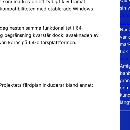
säke
n som markerade ett tydligt kliv framåt.
sin 
 kompatibiliteten med etablerade Windows-
Skoo
öppe
idag nästan samma funktionalitet i 64-
När 
tig begränsning kvarstår dock: avsaknaden av
var 
kan köras på 64-bitarsplattformen.
mark
fick
Amig
Amig
banb
grän
 Projektets färdplan inkluderar bland annat:
och 
kund
lång