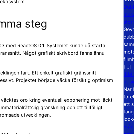
 ekosystem.
Dubb
meka
amma steg
stor
Geva
dubb
samm
003 med ReactOS 0.1. Systemet kunde då starta
moto
nssnitt. Något grafiskt skrivbord fanns ännu
film
[…]
lingen fart. Ett enkelt grafiskt gränssnitt
IBM 
essivt. Projektet började väcka försiktig optimism
ut s
När 
före
väcktes oro kring eventuell exponering mot läckt
ett 
aterialrättslig granskning och ett tillfälligt
tang
bromsade utvecklingen.
lock
Från
och