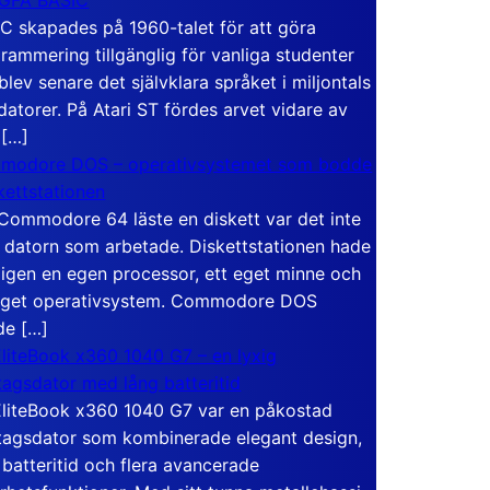
C skapades på 1960-talet för att göra
rammering tillgänglig för vanliga studenter
blev senare det självklara språket i miljontals
atorer. På Atari ST fördes arvet vidare av
 […]
modore DOS – operativsystemet som bodde
skettstationen
Commodore 64 läste en diskett var det inte
 datorn som arbetade. Diskettstationen hade
igen en egen processor, ett eget minne och
eget operativsystem. Commodore DOS
de […]
liteBook x360 1040 G7 – en lyxig
tagsdator med lång batteritid
liteBook x360 1040 G7 var en påkostad
tagsdator som kombinerade elegant design,
 batteritid och flera avancerade