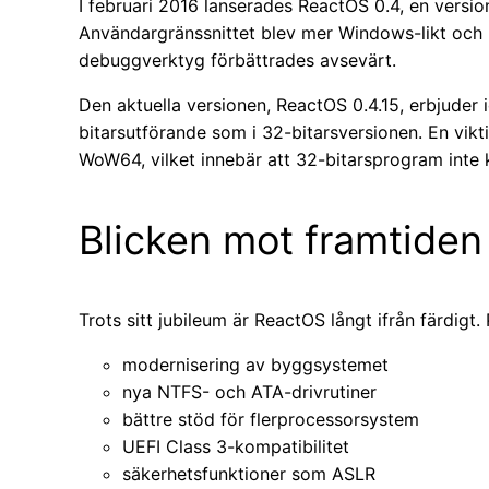
I februari 2016 lanserades ReactOS 0.4, en versio
Användargränssnittet blev mer Windows-likt och
debuggverktyg förbättrades avsevärt.
Den aktuella versionen, ReactOS 0.4.15, erbjuder 
bitarsutförande som i 32-bitarsversionen. En vik
WoW64, vilket innebär att 32-bitarsprogram inte 
Blicken mot framtiden
Trots sitt jubileum är ReactOS långt ifrån färdigt.
modernisering av byggsystemet
nya NTFS- och ATA-drivrutiner
bättre stöd för flerprocessorsystem
UEFI Class 3-kompatibilitet
säkerhetsfunktioner som ASLR