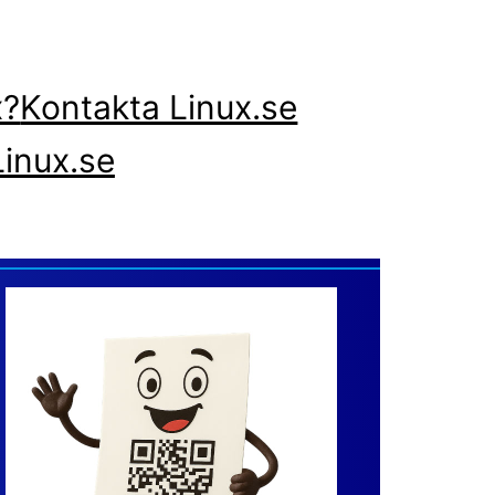
x?
Kontakta Linux.se
inux.se