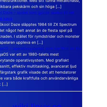
rhetsfunktioner. Med sitt tunna metallchassi,
vikbara pekskärm och sin höga […]
l Daze – spelet som gjorde skolan till ett
t kaos
Skool Daze släpptes 1984 till ZX Spectrum
det något helt annat än de flesta spel på
naden. I stället för rymdstrider och monster
 spelaren uppleva en […]
aOS – operativsystemet som var före sin tid
aOS var ett av 1980-talets mest
rytande operativsystem. Med grafiskt
ssnitt, effektiv multitasking, avancerat ljud
färgstark grafik visade det att hemdatorer
e vara både kraftfulla och användarvänliga
t […]
wiki.linux.se