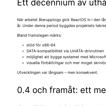
Ett decennium av uthå
När arbetet återupptogs gick ReactOS in i den lån
år. Under denna period byggdes projektets tekni
Bland framstegen märks:
stöd för x86-64
SATA-kompatibilitet via UniATA-drivrutinen
möjlighet att bygga systemet med Microsof
visuella förbättringar och mer moget skrivb
Utvecklingen var långsam – men konsekvent.
0.4 och framåt: ett m