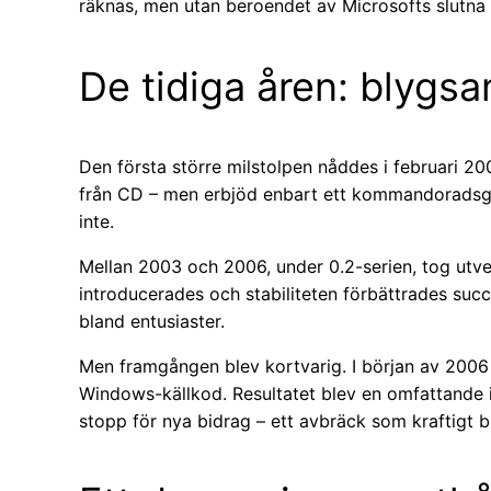
räknas, men utan beroendet av Microsofts slutna
De tidiga åren: blygs
Den första större milstolpen nåddes i februari 2
från CD – men erbjöd enbart ett kommandoradsgrä
inte.
Mellan 2003 och 2006, under 0.2-serien, tog utveck
introducerades och stabiliteten förbättrades succ
bland entusiaster.
Men framgången blev kortvarig. I början av 2006 
Windows-källkod. Resultatet blev en omfattande imm
stopp för nya bidrag – ett avbräck som kraftigt 