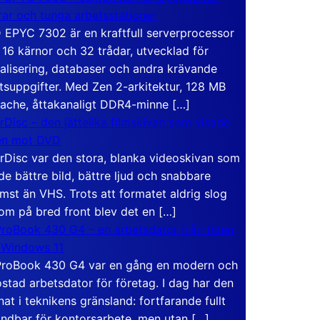
rar och tunga arbetsstationer
EPYC 7302 är en kraftfull serverprocessor
16 kärnor och 32 trådar, utvecklad för
ualisering, databaser och andra krävande
tsuppgifter. Med Zen 2-arkitektur, 128 MB
ache, åttakanaligt DDR4-minne […]
rDisc – den jättelika filmskivan som visade
en mot DVD
rDisc var den stora, blanka videoskivan som
de bättre bild, bättre ljud och snabbare
mst än VHS. Trots att formatet aldrig slog
om på bred front blev det en […]
roBook 430 G4 – en arbetsdator från tiden
 Windows 11
roBook 430 G4 var en gång en modern och
stad arbetsdator för företag. I dag har den
at i teknikens gränsland: fortfarande fullt
ndbar för kontorsarbete, men utan […]