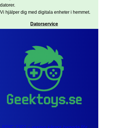
datorer.
Vi hjälper dig med digitala enheter i hemmet.
Datorservice
EPYC 7302 – sexton kärnor byggda för