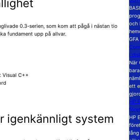
llighet
BASI
prog
och 
glivade 0.3-serien, som kom att pågå i nästan tio
hemd
ska fundament upp på allvar.
GFA
Com
i di
När 
bara
t Visual C++
näml
ord
ett 
gjor
HP E
före
er igenkännligt system
HP E
före
lång