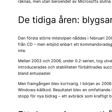
räknas, men utan beroendet av Microsofts slutna
De tidiga åren: blygs
Den första större milstolpen nåddes i februari 2
från CD – men erbjöd enbart ett kommandoradsgrä
inte.
Mellan 2003 och 2006, under 0.2-serien, tog utveck
introducerades och stabiliteten förbättrades succ
bland entusiaster.
Men framgången blev kortvarig. I början av 2006 
Windows-källkod. Resultatet blev en omfattande imm
stopp för nya bidrag – ett avbräck som kraftigt 