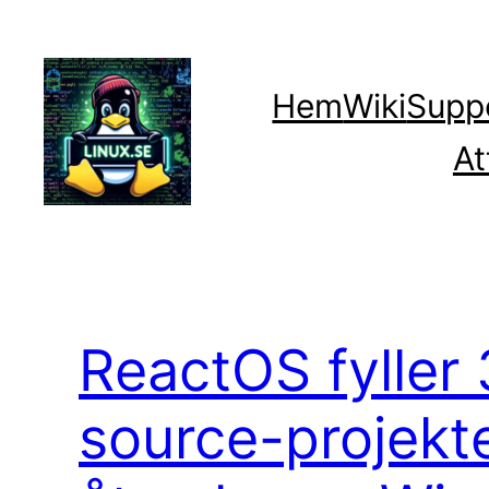
Hoppa
till
innehåll
Hem
Wiki
Supp
At
ReactOS fyller 
source-projekt