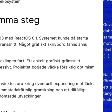
 ekosystem.
Dubb
meka
amma steg
stor
Geva
dubb
samm
003 med ReactOS 0.1. Systemet kunde då starta
moto
nssnitt. Något grafiskt skrivbord fanns ännu
film
[…]
lingen fart. Ett enkelt grafiskt gränssnitt
IBM 
essivt. Projektet började väcka försiktig optimism
ut s
När 
före
väcktes oro kring eventuell exponering mot läckt
ett 
aterialrättslig granskning och ett tillfälligt
tang
bromsade utvecklingen.
lock
Från
och