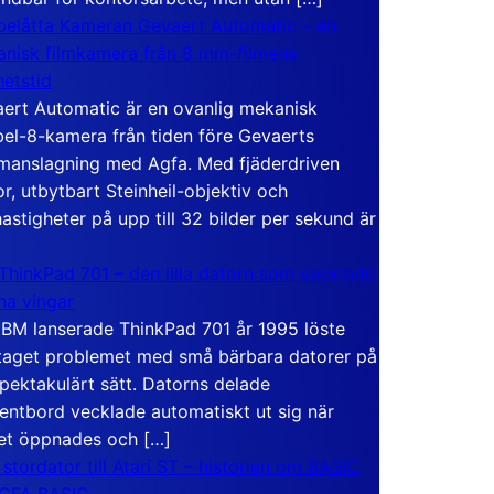
elåtta Kameran Gevaert Automatic – en
nisk filmkamera från 8 mm-filmens
hetstid
ert Automatic är en ovanlig mekanisk
el-8-kamera från tiden före Gevaerts
anslagning med Agfa. Med fjäderdriven
r, utbytbart Steinheil-objektiv och
hastigheter på upp till 32 bilder per sekund är
ThinkPad 701 – den lilla datorn som vecklade
ina vingar
IBM lanserade ThinkPad 701 år 1995 löste
taget problemet med små bärbara datorer på
spektakulärt sätt. Datorns delade
entbord vecklade automatiskt ut sig när
et öppnades och […]
 stordator till Atari ST – historien om BASIC
 GFA BASIC