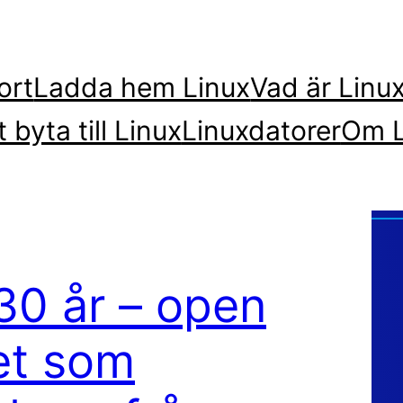
ort
Ladda hem Linux
Vad är Linu
t byta till Linux
Linuxdatorer
Om L
30 år – open
et som