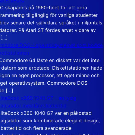
C skapades på 1960-talet för att göra
rammering tillgänglig för vanliga studenter
blev senare det självklara språket i miljontals
atorer. På Atari ST fördes arvet vidare av
 […]
modore DOS – operativsystemet som bodde
skettstationen
Commodore 64 läste en diskett var det inte
 datorn som arbetade. Diskettstationen hade
igen en egen processor, ett eget minne och
eget operativsystem. Commodore DOS
de […]
liteBook x360 1040 G7 – en lyxig
tagsdator med lång batteritid
liteBook x360 1040 G7 var en påkostad
tagsdator som kombinerade elegant design,
 batteritid och flera avancerade