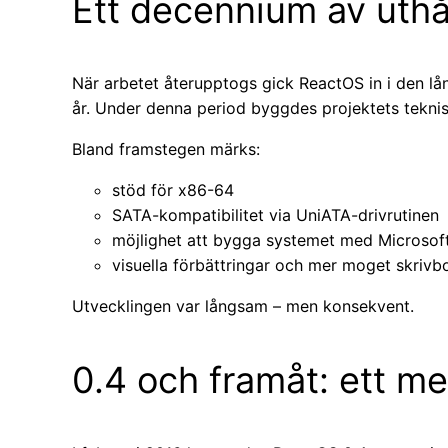
Ett decennium av uthå
När arbetet återupptogs gick ReactOS in i den lån
år. Under denna period byggdes projektets tekni
Bland framstegen märks:
stöd för x86-64
SATA-kompatibilitet via UniATA-drivrutinen
möjlighet att bygga systemet med Microsof
visuella förbättringar och mer moget skrivb
Utvecklingen var långsam – men konsekvent.
0.4 och framåt: ett m