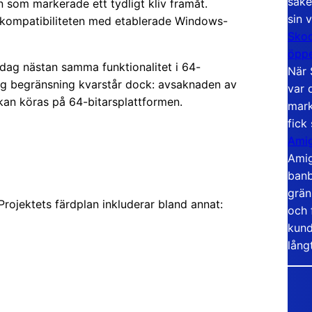
säke
n som markerade ett tydligt kliv framåt.
sin 
 kompatibiliteten med etablerade Windows-
Skoo
öppe
idag nästan samma funktionalitet i 64-
När 
tig begränsning kvarstår dock: avsaknaden av
var 
kan köras på 64-bitarsplattformen.
mark
fick
Amig
Amig
banb
grän
 Projektets färdplan inkluderar bland annat:
och 
kund
lång