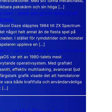
rhetsfunktioner. Med sitt tunna metallchassi,
vikbara pekskärm och sin höga […]
l Daze – spelet som gjorde skolan till ett
t kaos
Skool Daze släpptes 1984 till ZX Spectrum
det något helt annat än de flesta spel på
naden. I stället för rymdstrider och monster
 spelaren uppleva en […]
aOS – operativsystemet som var före sin tid
aOS var ett av 1980-talets mest
rytande operativsystem. Med grafiskt
ssnitt, effektiv multitasking, avancerat ljud
färgstark grafik visade det att hemdatorer
e vara både kraftfulla och användarvänliga
t […]
wiki.linux.se