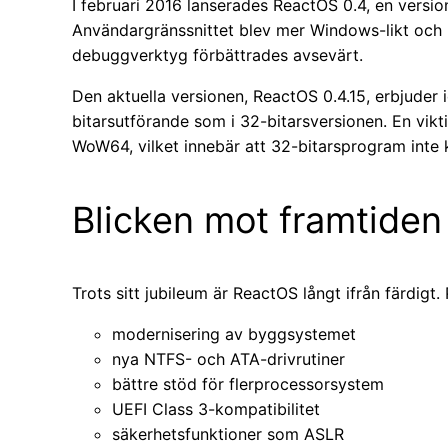
I februari 2016 lanserades ReactOS 0.4, en versio
Användargränssnittet blev mer Windows-likt och
debuggverktyg förbättrades avsevärt.
Den aktuella versionen, ReactOS 0.4.15, erbjuder 
bitarsutförande som i 32-bitarsversionen. En vik
WoW64, vilket innebär att 32-bitarsprogram inte 
Blicken mot framtiden
Trots sitt jubileum är ReactOS långt ifrån färdigt.
modernisering av byggsystemet
nya NTFS- och ATA-drivrutiner
bättre stöd för flerprocessorsystem
UEFI Class 3-kompatibilitet
säkerhetsfunktioner som ASLR