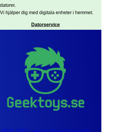
datorer.
Vi hjälper dig med digitala enheter i hemmet.
Datorservice
EPYC 7302 – sexton kärnor byggda för