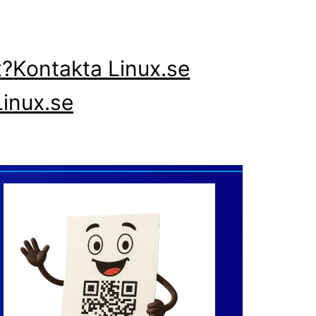
x?
Kontakta Linux.se
inux.se