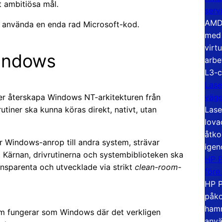
t ambitiösa mål.
serv
AMD 
att använda en enda rad Microsoft-kod.
med 
virt
Windows
arbe
L3-c
Lase
väg
er återskapa Windows NT-arkitekturen från
Lase
tiner ska kunna köras direkt, nativt, utan
lova
åtko
er Windows-anrop till andra system, strävar
igen
. Kärnan, drivrutinerna och systembiblioteken ska
HP P
nsparenta och utvecklade via strikt
clean-room
-
före
HP P
påko
hamn
om fungerar som Windows där det verkligen
anvä