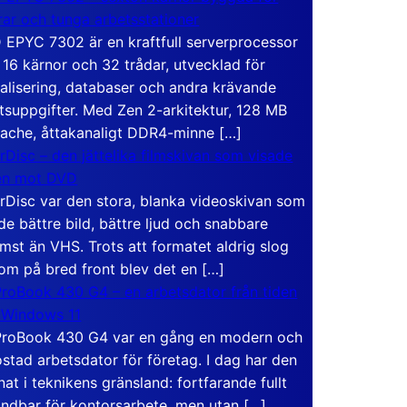
rar och tunga arbetsstationer
EPYC 7302 är en kraftfull serverprocessor
16 kärnor och 32 trådar, utvecklad för
ualisering, databaser och andra krävande
tsuppgifter. Med Zen 2-arkitektur, 128 MB
ache, åttakanaligt DDR4-minne […]
rDisc – den jättelika filmskivan som visade
en mot DVD
rDisc var den stora, blanka videoskivan som
de bättre bild, bättre ljud och snabbare
mst än VHS. Trots att formatet aldrig slog
om på bred front blev det en […]
roBook 430 G4 – en arbetsdator från tiden
 Windows 11
roBook 430 G4 var en gång en modern och
stad arbetsdator för företag. I dag har den
at i teknikens gränsland: fortfarande fullt
ndbar för kontorsarbete, men utan […]