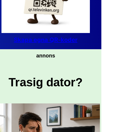
Skapa egna QR-koder
annons
Trasig dator?