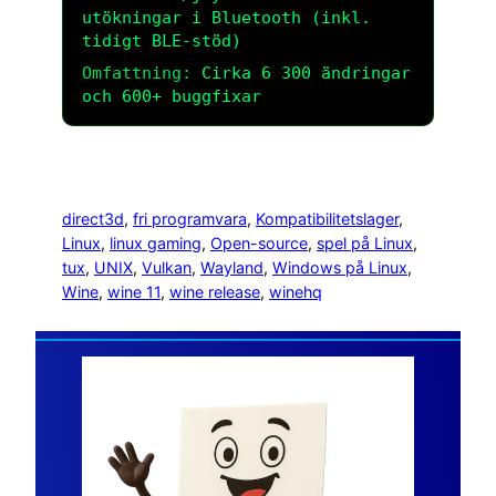
utökningar i Bluetooth (inkl.
tidigt BLE-stöd)
Omfattning:
Cirka 6 300 ändringar
och 600+ buggfixar
direct3d
, 
fri programvara
, 
Kompatibilitetslager
, 
Linux
, 
linux gaming
, 
Open-source
, 
spel på Linux
, 
tux
, 
UNIX
, 
Vulkan
, 
Wayland
, 
Windows på Linux
, 
Wine
, 
wine 11
, 
wine release
, 
winehq