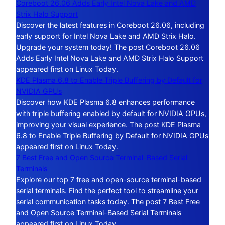
Coreboot 26.06 Adds Early Intel Nova Lake and AMD
Strix Halo Support
Discover the latest features in Coreboot 26.06, including
early support for Intel Nova Lake and AMD Strix Halo.
Upgrade your system today! The post Coreboot 26.06
Adds Early Intel Nova Lake and AMD Strix Halo Support
appeared first on Linux Today.
KDE Plasma 6.8 to Enable Triple Buffering by Default for
NVIDIA GPUs
Discover how KDE Plasma 6.8 enhances performance
with triple buffering enabled by default for NVIDIA GPUs,
improving your visual experience. The post KDE Plasma
6.8 to Enable Triple Buffering by Default for NVIDIA GPUs
appeared first on Linux Today.
7 Best Free and Open Source Terminal-Based Serial
Terminals
Explore our top 7 free and open-source terminal-based
serial terminals. Find the perfect tool to streamline your
serial communication tasks today. The post 7 Best Free
and Open Source Terminal-Based Serial Terminals
appeared first on Linux Today.