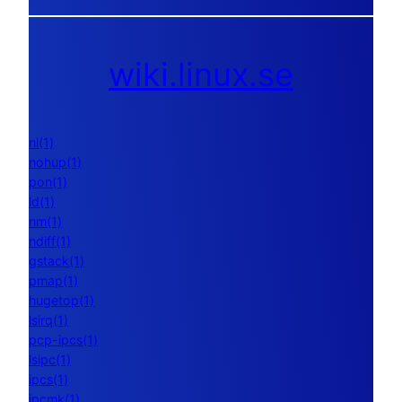
wiki.linux.se
nl(1)
nohup(1)
pon(1)
ld(1)
nm(1)
ndiff(1)
gstack(1)
pmap(1)
hugetop(1)
lsirq(1)
pcp-ipcs(1)
lsipc(1)
ipcs(1)
ipcmk(1)