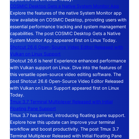
COSMIC Desktop Gets a Native System Monitor App
Explore the features of the native System Monitor app
now available on COSMIC Desktop, providing users with
essential performance tracking and system management
capabilities. The post COSMIC Desktop Gets a Native
System Monitor App appeared first on Linux Today.
Shotcut 26.6 Open-Source Video Editor Released with
Vulkan on Linux Support
Shotcut 26.6 is here! Experience enhanced performance
with Vulkan support on Linux. Dive into the features of
this versatile open-source video editing software. The
post Shotcut 26.6 Open-Source Video Editor Released
with Vulkan on Linux Support appeared first on Linux
Today.
Tmux 3.7 Terminal Multiplexer Released with Initial
Floating Pane Support
Tmux 3.7 has arrived, introducing floating pane support.
Explore how this update can improve your terminal
workflow and boost productivity. The post Tmux 3.7
Terminal Multiplexer Released with Initial Floating Pane