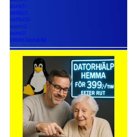
ipcrm(1)
mkfifo(1)
mkfifo(1p)
uconv(1)
iconv(1)
Debian Source list