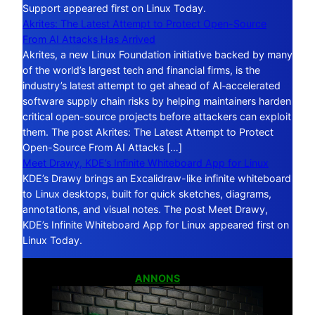
Support appeared first on Linux Today.
Akrites: The Latest Attempt to Protect Open-Source
From AI Attacks Has Arrived
Akrites, a new Linux Foundation initiative backed by many
of the world’s largest tech and financial firms, is the
industry’s latest attempt to get ahead of AI‑accelerated
software supply chain risks by helping maintainers harden
critical open-source projects before attackers can exploit
them. The post Akrites: The Latest Attempt to Protect
Open-Source From AI Attacks […]
Meet Drawy, KDE’s Infinite Whiteboard App for Linux
KDE’s Drawy brings an Excalidraw-like infinite whiteboard
to Linux desktops, built for quick sketches, diagrams,
annotations, and visual notes. The post Meet Drawy,
KDE’s Infinite Whiteboard App for Linux appeared first on
Linux Today.
ANNONS