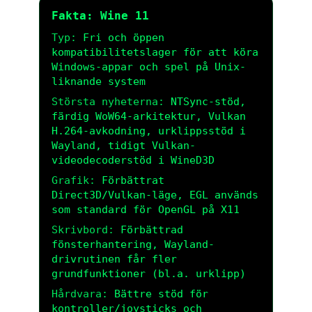
Fakta: Wine 11
Typ:
Fri och öppen
kompatibilitetslager för att köra
Windows-appar och spel på Unix-
liknande system
Största nyheterna:
NTSync-stöd,
färdig WoW64-arkitektur, Vulkan
H.264-avkodning, urklippsstöd i
Wayland, tidigt Vulkan-
videodecoderstöd i WineD3D
Grafik:
Förbättrat
Direct3D/Vulkan-läge, EGL används
som standard för OpenGL på X11
Skrivbord:
Förbättrad
fönsterhantering, Wayland-
drivrutinen får fler
grundfunktioner (bl.a. urklipp)
Hårdvara:
Bättre stöd för
kontroller/joysticks och