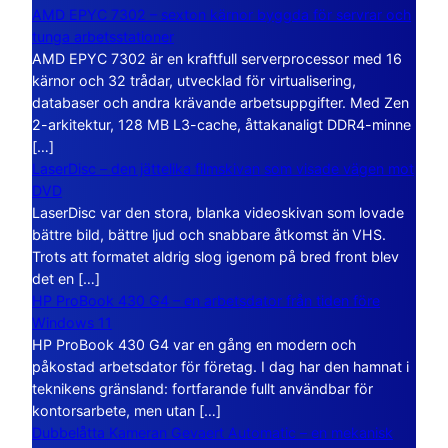
AMD EPYC 7302 – sexton kärnor byggda för servrar och
tunga arbetsstationer
AMD EPYC 7302 är en kraftfull serverprocessor med 16
kärnor och 32 trådar, utvecklad för virtualisering,
databaser och andra krävande arbetsuppgifter. Med Zen
2-arkitektur, 128 MB L3-cache, åttakanaligt DDR4-minne
[…]
LaserDisc – den jättelika filmskivan som visade vägen mot
DVD
LaserDisc var den stora, blanka videoskivan som lovade
bättre bild, bättre ljud och snabbare åtkomst än VHS.
Trots att formatet aldrig slog igenom på bred front blev
det en […]
HP ProBook 430 G4 – en arbetsdator från tiden före
Windows 11
HP ProBook 430 G4 var en gång en modern och
påkostad arbetsdator för företag. I dag har den hamnat i
teknikens gränsland: fortfarande fullt användbar för
kontorsarbete, men utan […]
Dubbelåtta Kameran Gevaert Automatic – en mekanisk