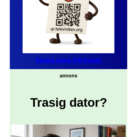
Skapa egna QR-koder
annons
Trasig dator?