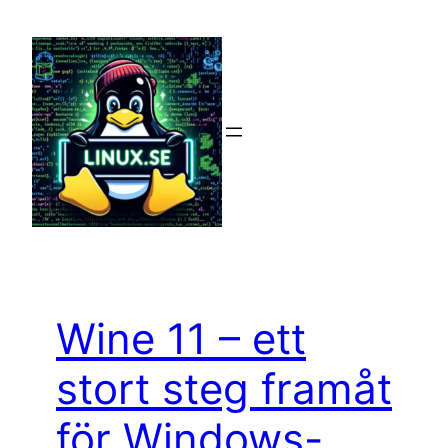
Hoppa
till
innehåll
Wine 11 – ett
stort steg framåt
för Windows-