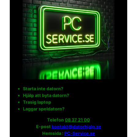
Starta inte datorn?
Hjälp att byta datorn?
Trasig laptop
Laggar speldatorn?
Telefon
08 37 21 00
E-post
kontakt@datorhjalp.se
Hemsida :
PC-Service.se