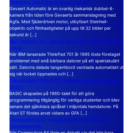
filmkamera från 8 mm-filmens storhetstid
Gevaert Automatic är en ovanlig mekanisk dubbel-8-
kamera från tiden före Gevaerts sammanslagning med
Agfa. Med fjäderdriven motor, utbytbart Steinheil-
objektiv och filmhastigheter på upp till 32 bilder per
sekund är […]
IBM ThinkPad 701 – den lilla datorn som vecklade ut sina
vingar
När IBM lanserade ThinkPad 701 år 1995 löste företaget
problemet med små bärbara datorer på ett spektakulärt
sätt. Datorns delade tangentbord vecklade automatiskt ut
sig när locket öppnades och […]
Från stordator till Atari ST – historien om BASIC och GFA
BASIC
BASIC skapades på 1960-talet för att göra
programmering tillgänglig för vanliga studenter och blev
senare det självklara språket i miljontals hemdatorer. På
Atari ST fördes arvet vidare av GFA […]
Commodore DOS – operativsystemet som bodde i
diskettstationen
När Commodore 64 läste en diskett var det inte bara