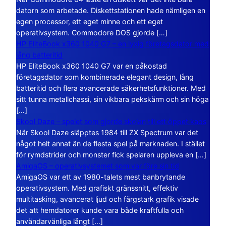
datorn som arbetade. Diskettstationen hade nämligen en
egen processor, ett eget minne och ett eget
operativsystem. Commodore DOS gjorde […]
HP EliteBook x360 1040 G7 – en lyxig företagsdator med
lång batteritid
HP EliteBook x360 1040 G7 var en påkostad
företagsdator som kombinerade elegant design, lång
batteritid och flera avancerade säkerhetsfunktioner. Med
sitt tunna metallchassi, sin vikbara pekskärm och sin höga
[…]
Skool Daze – spelet som gjorde skolan till ett öppet kaos
När Skool Daze släpptes 1984 till ZX Spectrum var det
något helt annat än de flesta spel på marknaden. I stället
för rymdstrider och monster fick spelaren uppleva en […]
AmigaOS – operativsystemet som var före sin tid
AmigaOS var ett av 1980-talets mest banbrytande
operativsystem. Med grafiskt gränssnitt, effektiv
multitasking, avancerat ljud och färgstark grafik visade
det att hemdatorer kunde vara både kraftfulla och
användarvänliga långt […]