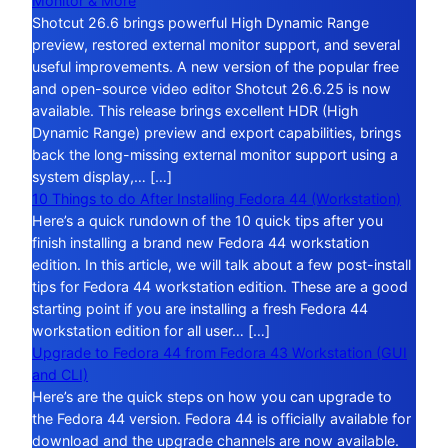
Monitor & More
Shotcut 26.6 brings powerful High Dynamic Range
preview, restored external monitor support, and several
useful improvements. A new version of the popular free
and open-source video editor Shotcut 26.6.25 is now
available. This release brings excellent HDR (High
Dynamic Range) preview and export capabilities, brings
back the long-missing external monitor support using a
system display,… […]
10 Things to do After Installing Fedora 44 (Workstation)
Here’s a quick rundown of the 10 quick tips after you
finish installing a brand new Fedora 44 workstation
edition. In this article, we will talk about a few post-install
tips for Fedora 44 workstation edition. These are a good
starting point if you are installing a fresh Fedora 44
workstation edition for all user… […]
Upgrade to Fedora 44 from Fedora 43 Workstation (GUI
and CLI)
Here’s are the quick steps on how you can upgrade to
the Fedora 44 version. Fedora 44 is officially available for
download and the upgrade channels are now available.