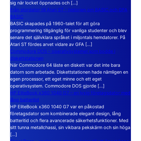
sig när locket öppnades och […]
Från stordator till Atari ST – historien om BASIC och GFA
BASIC
BASIC skapades på 1960-talet för att göra
programmering tillgänglig för vanliga studenter och blev
senare det självklara språket i miljontals hemdatorer. På
Atari ST fördes arvet vidare av GFA […]
Commodore DOS – operativsystemet som bodde i
diskettstationen
När Commodore 64 läste en diskett var det inte bara
datorn som arbetade. Diskettstationen hade nämligen en
egen processor, ett eget minne och ett eget
operativsystem. Commodore DOS gjorde […]
HP EliteBook x360 1040 G7 – en lyxig företagsdator med
lång batteritid
HP EliteBook x360 1040 G7 var en påkostad
företagsdator som kombinerade elegant design, lång
batteritid och flera avancerade säkerhetsfunktioner. Med
sitt tunna metallchassi, sin vikbara pekskärm och sin höga
[…]