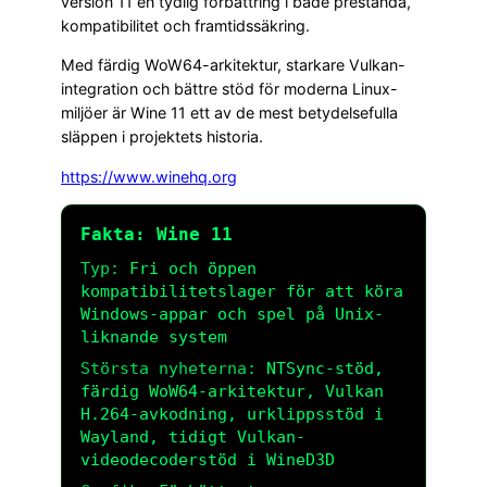
version 11 en tydlig förbättring i både prestanda,
kompatibilitet och framtidssäkring.
Med färdig WoW64-arkitektur, starkare Vulkan-
integration och bättre stöd för moderna Linux-
miljöer är Wine 11 ett av de mest betydelsefulla
släppen i projektets historia.
https://www.winehq.org
Fakta: Wine 11
Typ:
Fri och öppen
kompatibilitetslager för att köra
Windows-appar och spel på Unix-
liknande system
Största nyheterna:
NTSync-stöd,
färdig WoW64-arkitektur, Vulkan
H.264-avkodning, urklippsstöd i
Wayland, tidigt Vulkan-
videodecoderstöd i WineD3D