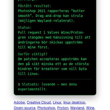
Påstått resultat:
Photoshop 2021 rapporteras “butter
smooth”. Drag-and-drop kan strula
(möjligen Wayland-relaterat).
Status:
Pull request i Valves Wine/Proton-
gren stängdes med hänvisning till att
ändringarna bör skickas uppströms
till Wine först.
Varför viktigt?
Om patchen accepteras uppströms kan
den på sikt minska ett av de största
hindren för kreatörer som vill byta
till Linux.
$
Slutsats: lovande – men ännu
experimentellt.
Adobe
, 
Creative Cloud
, 
Linux
, 
linux desktop
, 
Open-source
, 
Photoshop
, 
Proton
, 
Wayland
, 
Wine
, 