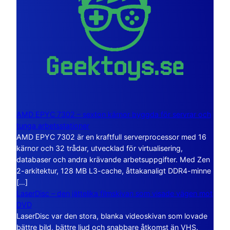
AMD EPYC 7302 – sexton kärnor byggda för servrar och
tunga arbetsstationer
AMD EPYC 7302 är en kraftfull serverprocessor med 16
kärnor och 32 trådar, utvecklad för virtualisering,
databaser och andra krävande arbetsuppgifter. Med Zen
2-arkitektur, 128 MB L3-cache, åttakanaligt DDR4-minne
[…]
LaserDisc – den jättelika filmskivan som visade vägen mot
DVD
LaserDisc var den stora, blanka videoskivan som lovade
bättre bild, bättre ljud och snabbare åtkomst än VHS.