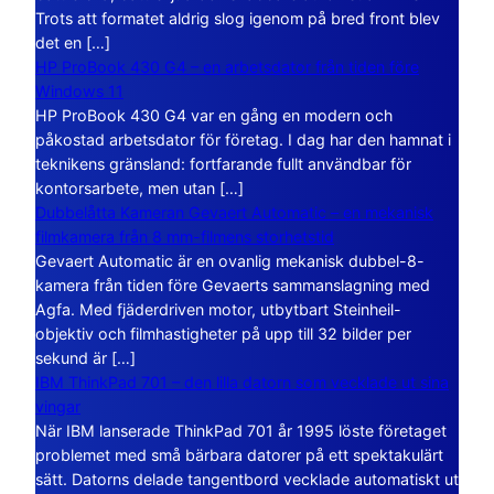
Trots att formatet aldrig slog igenom på bred front blev
det en […]
HP ProBook 430 G4 – en arbetsdator från tiden före
Windows 11
HP ProBook 430 G4 var en gång en modern och
påkostad arbetsdator för företag. I dag har den hamnat i
teknikens gränsland: fortfarande fullt användbar för
kontorsarbete, men utan […]
Dubbelåtta Kameran Gevaert Automatic – en mekanisk
filmkamera från 8 mm-filmens storhetstid
Gevaert Automatic är en ovanlig mekanisk dubbel-8-
kamera från tiden före Gevaerts sammanslagning med
Agfa. Med fjäderdriven motor, utbytbart Steinheil-
objektiv och filmhastigheter på upp till 32 bilder per
sekund är […]
IBM ThinkPad 701 – den lilla datorn som vecklade ut sina
vingar
När IBM lanserade ThinkPad 701 år 1995 löste företaget
problemet med små bärbara datorer på ett spektakulärt
sätt. Datorns delade tangentbord vecklade automatiskt ut