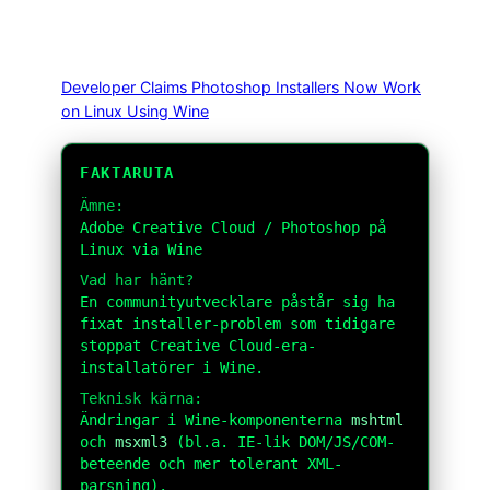
Developer Claims Photoshop Installers Now Work
on Linux Using Wine
FAKTARUTA
Ämne:
Adobe Creative Cloud / Photoshop på
Linux via Wine
Vad har hänt?
En communityutvecklare påstår sig ha
fixat installer-problem som tidigare
stoppat Creative Cloud-era-
installatörer i Wine.
Teknisk kärna:
Ändringar i Wine-komponenterna
mshtml
och
msxml3
(bl.a. IE-lik DOM/JS/COM-
beteende och mer tolerant XML-
parsning).