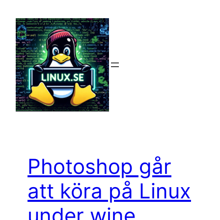
Hoppa
till
innehåll
Photoshop går
att köra på Linux
under wine