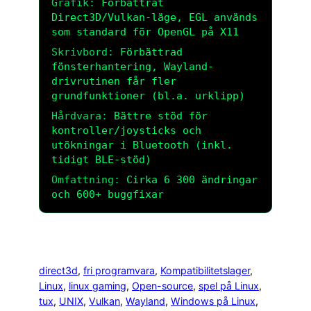
Grafik:
Förbättrat
Direct3D/Vulkan-läge, EGL används
som standard för OpenGL på X11
Skrivbord:
Förbättrad
fönsterhantering, Wayland-
drivrutinen får fler
grundfunktioner (bl.a. urklipp)
Hårdvara:
Bättre stöd för
kontroller/joysticks och
utökningar i Bluetooth (inkl.
tidigt BLE-stöd)
Omfattning:
Cirka 6 300 ändringar
och 600+ buggfixar
direct3d
, 
fri programvara
, 
Kompatibilitetslager
, 
Linux
, 
linux gaming
, 
Open-source
, 
spel på Linux
, 
tux
, 
UNIX
, 
Vulkan
, 
Wayland
, 
Windows på Linux
, 