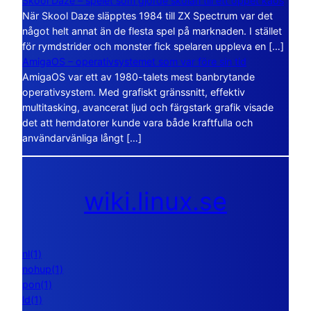
Skool Daze – spelet som gjorde skolan till ett öppet kaos
När Skool Daze släpptes 1984 till ZX Spectrum var det
något helt annat än de flesta spel på marknaden. I stället
för rymdstrider och monster fick spelaren uppleva en […]
AmigaOS – operativsystemet som var före sin tid
AmigaOS var ett av 1980-talets mest banbrytande
operativsystem. Med grafiskt gränssnitt, effektiv
multitasking, avancerat ljud och färgstark grafik visade
det att hemdatorer kunde vara både kraftfulla och
användarvänliga långt […]
wiki.linux.se
nl(1)
nohup(1)
pon(1)
ld(1)