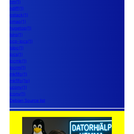
nm(1)
ndiff(1)
gstack(1)
pmap(1)
hugetop(1)
lsirq(1)
pcp-ipcs(1)
lsipc(1)
ipcs(1)
ipcmk(1)
ipcrm(1)
mkfifo(1)
mkfifo(1p)
uconv(1)
iconv(1)
Debian Source list