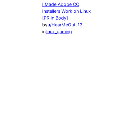
I Made Adobe CC
Installers Work on Linux
[PR In Body]
by
u/HearMeOut-13
in
linux_gaming