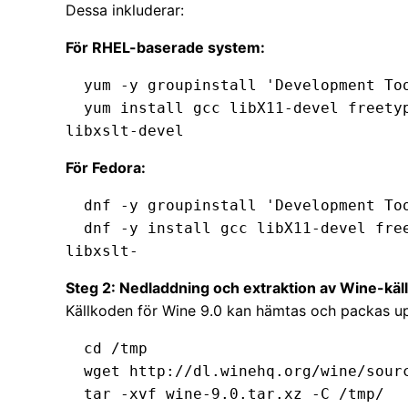
Dessa inkluderar:
För RHEL-baserade system:
  yum -y groupinstall 'Development Tools'

  yum install gcc libX11-devel freetype-devel zlib-devel libxcb-devel 
libxslt-devel
För Fedora:
  dnf -y groupinstall 'Development Tools'

  dnf -y install gcc libX11-devel freetype-devel zlib-devel libxcb-devel 
libxslt-
Steg 2: Nedladdning och extraktion av Wine-käl
Källkoden för Wine 9.0 kan hämtas och packas 
  cd /tmp

  wget http://dl.winehq.org/wine/source/9.0/wine-9.0.tar.xz

  tar -xvf wine-9.0.tar.xz -C /tmp/