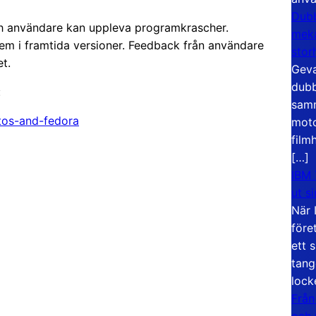
Dubb
 och användare kan uppleva programkrascher.
meka
em i framtida versioner. Feedback från användare
stor
t.
Geva
dubb
:
samm
ntos-and-fedora
moto
film
[…]
IBM 
ut s
När 
före
ett 
tang
lock
Från
och