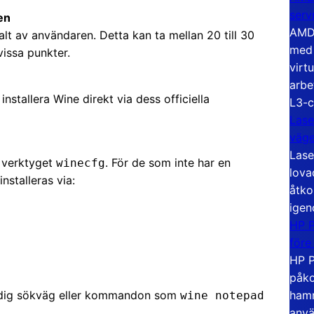
serv
en
AMD 
lt av användaren. Detta kan ta mellan 20 till 30
med 
vissa punkter.
virt
arbe
installera Wine direkt via dess officiella
L3-c
Lase
väg
Lase
m verktyget
. För de som inte har en
winecfg
lova
nstalleras via:
åtko
igen
HP P
före
HP P
påko
hamn
ändig sökväg eller kommandon som
wine notepad
anvä