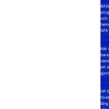
BASI
prog
och 
hemd
GFA
Com
i di
När 
bara
näml
ett 
gjor
HP E
före
HP E
före
lång