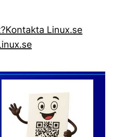
x?
Kontakta Linux.se
inux.se