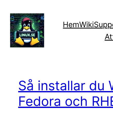
Hoppa
till
innehåll
Hem
Wiki
Supp
At
Så installar du
Fedora och RH