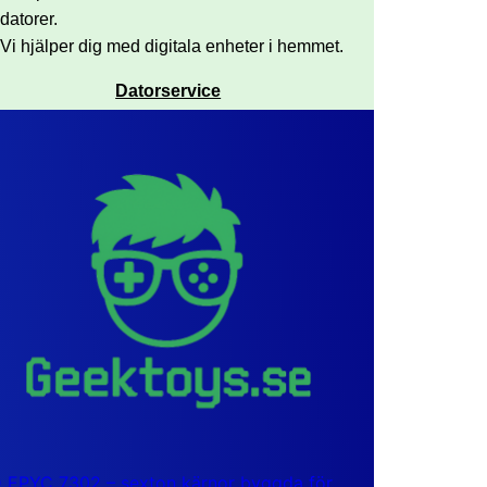
datorer.
Vi hjälper dig med digitala enheter i hemmet.
Datorservice
EPYC 7302 – sexton kärnor byggda för