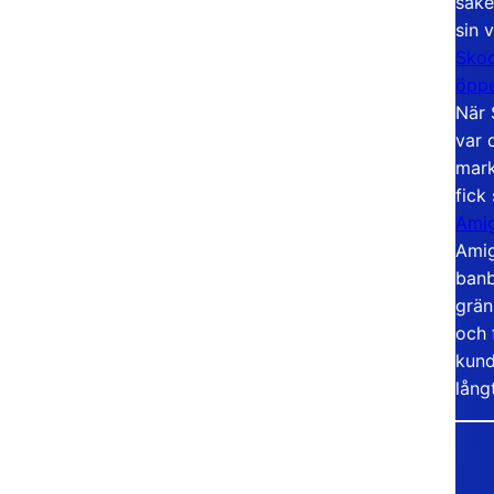
säke
sin 
Skoo
öppe
När 
var 
mark
fick
Amig
Amig
banb
grän
och 
kund
lång