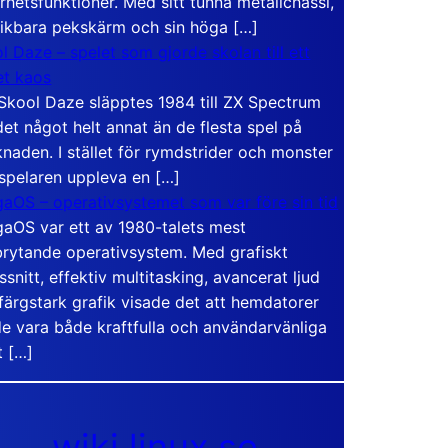
rhetsfunktioner. Med sitt tunna metallchassi,
vikbara pekskärm och sin höga […]
l Daze – spelet som gjorde skolan till ett
t kaos
Skool Daze släpptes 1984 till ZX Spectrum
det något helt annat än de flesta spel på
naden. I stället för rymdstrider och monster
 spelaren uppleva en […]
aOS – operativsystemet som var före sin tid
aOS var ett av 1980-talets mest
rytande operativsystem. Med grafiskt
ssnitt, effektiv multitasking, avancerat ljud
färgstark grafik visade det att hemdatorer
e vara både kraftfulla och användarvänliga
t […]
wiki.linux.se