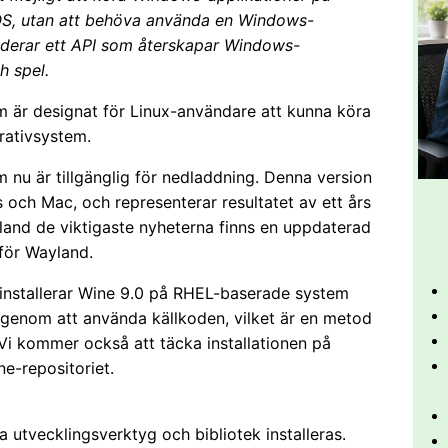
S, utan att behöva använda en Windows-
nkluderar ett API som återskapar Windows-
h spel.
 är designat för Linux-användare att kunna köra
rativsystem.
m nu är tillgänglig för nedladdning. Denna version
s och Mac, och representerar resultatet av ett års
land de viktigaste nyheterna finns en uppdaterad
för Wayland.
 installerar Wine 9.0 på RHEL-baserade system
enom att använda källkoden, vilket är en metod
i kommer också att täcka installationen på
e-repositoriet.
a utvecklingsverktyg och bibliotek installeras.