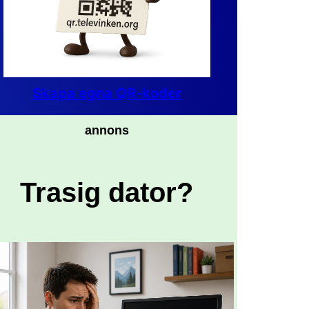
Skapa egna QR-koder
annons
Trasig dator?