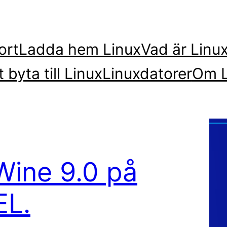
ort
Ladda hem Linux
Vad är Linu
t byta till Linux
Linuxdatorer
Om L
 Wine 9.0 på
EL.