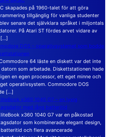
C skapades på 1960-talet för att göra
rammering tillgänglig för vanliga studenter
blev senare det självklara språket i miljontals
atorer. På Atari ST fördes arvet vidare av
 […]
modore DOS – operativsystemet som bodde
skettstationen
Commodore 64 läste en diskett var det inte
 datorn som arbetade. Diskettstationen hade
igen en egen processor, ett eget minne och
eget operativsystem. Commodore DOS
de […]
liteBook x360 1040 G7 – en lyxig
tagsdator med lång batteritid
liteBook x360 1040 G7 var en påkostad
tagsdator som kombinerade elegant design,
 batteritid och flera avancerade