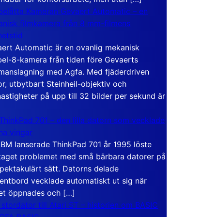
elåtta Kameran Gevaert Automatic – en
nisk filmkamera från 8 mm-filmens
hetstid
ert Automatic är en ovanlig mekanisk
el-8-kamera från tiden före Gevaerts
anslagning med Agfa. Med fjäderdriven
r, utbytbart Steinheil-objektiv och
hastigheter på upp till 32 bilder per sekund är
ThinkPad 701 – den lilla datorn som vecklade
ina vingar
IBM lanserade ThinkPad 701 år 1995 löste
taget problemet med små bärbara datorer på
spektakulärt sätt. Datorns delade
entbord vecklade automatiskt ut sig när
et öppnades och […]
 stordator till Atari ST – historien om BASIC
 GFA BASIC