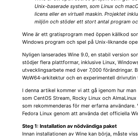
Unix-baserade system, som Linux och macO
licens eller en virtuell maskin. Projektet i
miljön och stöder ett stort antal program oc
Wine är ett gratisprogram med öppen källkod som
Windows program och spel på Unix-liknande ope
Nyligen lanserades Wine 9.0, en stabil version so
stödjer flera plattformar, inklusive Linux, Window
utvecklingsarbete med över 7,000 förändringar. B
WoW64-arkitektur och en experimentell drivrutin 
I denna artikel kommer vi att gå igenom hur man
som CentOS Stream, Rocky Linux och AlmaLinux g
som rekommenderas för mer erfarna användare. V
Fedora Linux genom att använda det officiella Win
Steg 1: Installation av nödvändiga paket
Innan installationen av Wine kan börja, måste viss