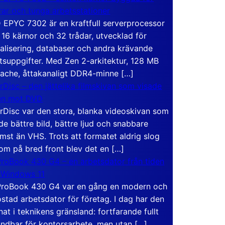
rar och tunga arbetsstationer
EPYC 7302 är en kraftfull serverprocessor
16 kärnor och 32 trådar, utvecklad för
ualisering, databaser och andra krävande
tsuppgifter. Med Zen 2-arkitektur, 128 MB
ache, åttakanaligt DDR4-minne […]
rDisc – den jättelika filmskivan som visade
en mot DVD
rDisc var den stora, blanka videoskivan som
de bättre bild, bättre ljud och snabbare
mst än VHS. Trots att formatet aldrig slog
om på bred front blev det en […]
roBook 430 G4 – en arbetsdator från tiden
 Windows 11
roBook 430 G4 var en gång en modern och
stad arbetsdator för företag. I dag har den
at i teknikens gränsland: fortfarande fullt
ndbar för kontorsarbete, men utan […]