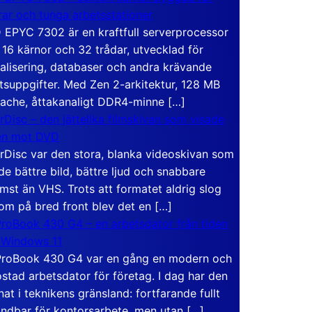
rar och tunga arbetsstationer
EPYC 7302 är en kraftfull serverprocessor
16 kärnor och 32 trådar, utvecklad för
ualisering, databaser och andra krävande
tsuppgifter. Med Zen 2-arkitektur, 128 MB
ache, åttakanaligt DDR4-minne […]
rDisc – den jättelika filmskivan som visade
en mot DVD
rDisc var den stora, blanka videoskivan som
de bättre bild, bättre ljud och snabbare
mst än VHS. Trots att formatet aldrig slog
om på bred front blev det en […]
roBook 430 G4 – en arbetsdator från tiden
 Windows 11
roBook 430 G4 var en gång en modern och
stad arbetsdator för företag. I dag har den
at i teknikens gränsland: fortfarande fullt
ndbar för kontorsarbete, men utan […]