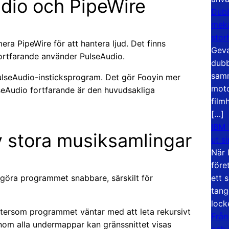
dio och PipeWire
Dubb
meka
stor
a PipeWire för att hantera ljud. Det finns
Geva
fortfarande använder PulseAudio.
dubb
samm
 PulseAudio-insticksprogram. Det gör Fooyin mer
moto
seAudio fortfarande är den huvudsakliga
film
[…]
IBM 
 stora musiksamlingar
ut s
När 
före
ett 
a göra programmet snabbare, särskilt för
tang
lock
ftersom programmet väntar med att leta rekursivt
Från
igenom alla undermappar kan gränssnittet visas
och