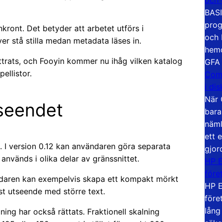
BASI
prog
nkront. Det betyder att arbetet utförs i
och 
r stå stilla medan metadata läses in.
hemd
ttrats, och Fooyin kommer nu ihåg vilken katalog
GFA
ellistor.
Com
i di
När 
tseendet
bara
näml
ett 
t. I version 0.12 kan användaren göra separata
gjor
används i olika delar av gränssnittet.
HP E
före
ändaren kan exempelvis skapa ett kompakt mörkt
HP E
äst utseende med större text.
före
lång
ing har också rättats. Fraktionell skalning