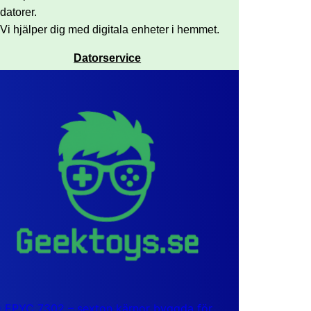
datorer.
Vi hjälper dig med digitala enheter i hemmet.
Datorservice
EPYC 7302 – sexton kärnor byggda för