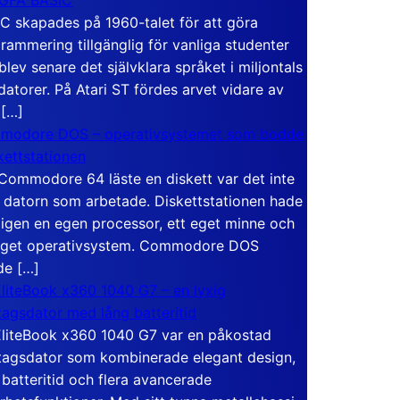
C skapades på 1960-talet för att göra
rammering tillgänglig för vanliga studenter
blev senare det självklara språket i miljontals
atorer. På Atari ST fördes arvet vidare av
 […]
modore DOS – operativsystemet som bodde
skettstationen
Commodore 64 läste en diskett var det inte
 datorn som arbetade. Diskettstationen hade
igen en egen processor, ett eget minne och
eget operativsystem. Commodore DOS
de […]
liteBook x360 1040 G7 – en lyxig
tagsdator med lång batteritid
liteBook x360 1040 G7 var en påkostad
tagsdator som kombinerade elegant design,
 batteritid och flera avancerade