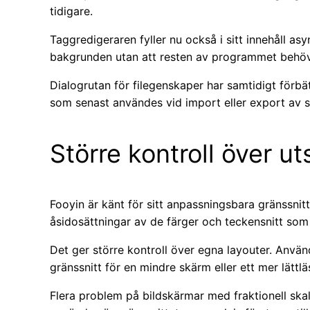
tidigare.
Taggredigeraren fyller nu också i sitt innehåll asy
bakgrunden utan att resten av programmet behöve
Dialogrutan för filegenskaper har samtidigt förbä
som senast användes vid import eller export av sp
Större kontroll över u
Fooyin är känt för sitt anpassningsbara gränssnit
åsidosättningar av de färger och teckensnitt som 
Det ger större kontroll över egna layouter. Anv
gränssnitt för en mindre skärm eller ett mer lättl
Flera problem på bildskärmar med fraktionell skaln