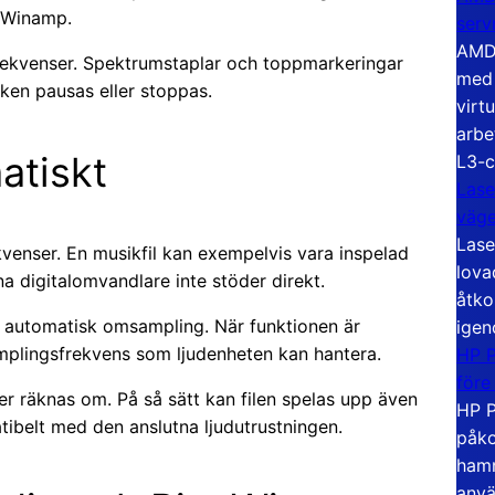
n Winamp.
serv
AMD 
dfrekvenser. Spektrumstaplar och toppmarkeringar
med 
siken pausas eller stoppas.
virt
arbe
atiskt
L3-c
Lase
väg
Lase
ekvenser. En musikfil kan exempelvis vara inspelad
lova
a digitalomvandlare inte stöder direkt.
åtko
för automatisk omsampling. När funktionen är
igen
amplingsfrekvens som ljudenheten kan hantera.
HP P
före
er räknas om. På så sätt kan filen spelas upp även
HP P
tibelt med den anslutna ljudutrustningen.
påko
hamn
anvä