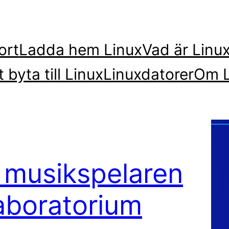
ort
Ladda hem Linux
Vad är Linu
t byta till Linux
Linuxdatorer
Om L
r musikspelaren
udlaboratorium