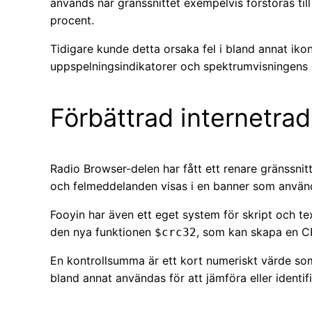
används när gränssnittet exempelvis förstoras till
procent.
Tidigare kunde detta orsaka fel i bland annat ikon
uppspelningsindikatorer och spektrumvisningens h
Förbättrad internetrad
Radio Browser-delen har fått ett renare gränssnit
och felmeddelanden visas i en banner som använ
Fooyin har även ett eget system för skript och te
den nya funktionen
, som kan skapa en C
$crc32
En kontrollsumma är ett kort numeriskt värde so
bland annat användas för att jämföra eller identif