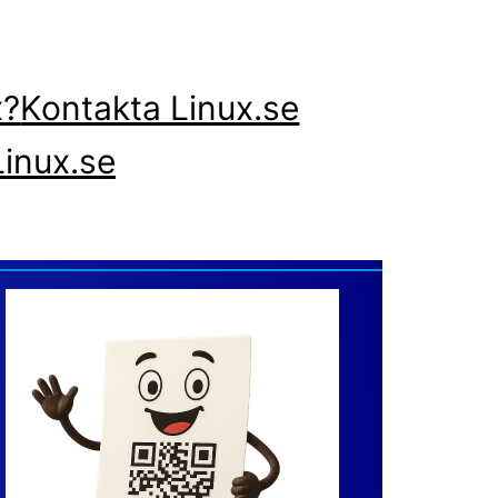
x?
Kontakta Linux.se
inux.se