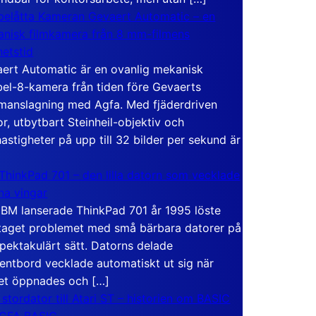
elåtta Kameran Gevaert Automatic – en
nisk filmkamera från 8 mm-filmens
hetstid
ert Automatic är en ovanlig mekanisk
el-8-kamera från tiden före Gevaerts
anslagning med Agfa. Med fjäderdriven
r, utbytbart Steinheil-objektiv och
hastigheter på upp till 32 bilder per sekund är
ThinkPad 701 – den lilla datorn som vecklade
ina vingar
IBM lanserade ThinkPad 701 år 1995 löste
taget problemet med små bärbara datorer på
spektakulärt sätt. Datorns delade
entbord vecklade automatiskt ut sig när
et öppnades och […]
 stordator till Atari ST – historien om BASIC
 GFA BASIC