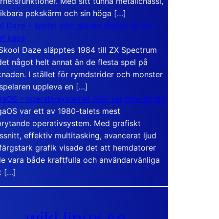
rhetsfunktioner. Med sitt tunna metallchassi,
vikbara pekskärm och sin höga […]
l Daze – spelet som gjorde skolan till ett
t kaos
Skool Daze släpptes 1984 till ZX Spectrum
det något helt annat än de flesta spel på
naden. I stället för rymdstrider och monster
 spelaren uppleva en […]
aOS – operativsystemet som var före sin tid
aOS var ett av 1980-talets mest
rytande operativsystem. Med grafiskt
ssnitt, effektiv multitasking, avancerat ljud
färgstark grafik visade det att hemdatorer
e vara både kraftfulla och användarvänliga
t […]
wiki.linux.se