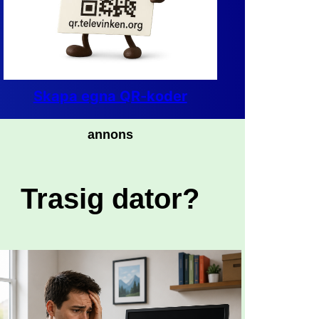
Skapa egna QR-koder
annons
Trasig dator?