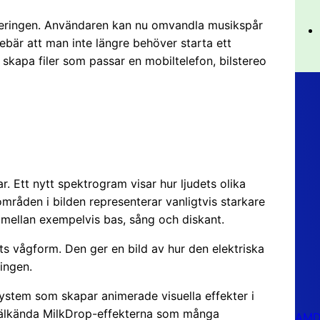
teringen. Användaren kan nu omvandla musikspår
nnebär att man inte längre behöver starta ett
skapa filer som passar en mobiltelefon, bilstereo
ar. Ett nytt spektrogram visar hur ljudets olika
 områden i bilden representerar vanligtvis starkare
er mellan exempelvis bas, sång och diskant.
ets vågform. Den ger en bild av hur den elektriska
ingen.
system som skapar animerade visuella effekter i
 välkända MilkDrop-effekterna som många
AMD 