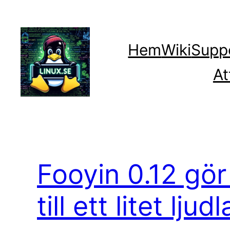
Hoppa
till
innehåll
Hem
Wiki
Supp
At
Fooyin 0.12 gö
till ett litet lj