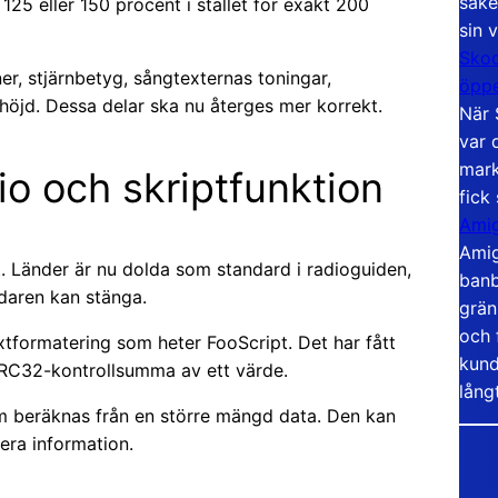
säke
 125 eller 150 procent i stället för exakt 200
sin 
Skoo
er, stjärnbetyg, sångtexternas toningar,
öppe
öjd. Dessa delar ska nu återges mer korrekt.
När 
var 
mark
io och skriptfunktion
fick
Amig
Amig
t. Länder är nu dolda som standard i radioguiden,
banb
daren kan stänga.
grän
och 
xtformatering som heter FooScript. Det har fått
kund
RC32-kontrollsumma av ett värde.
lång
m beräknas från en större mängd data. Den kan
iera information.