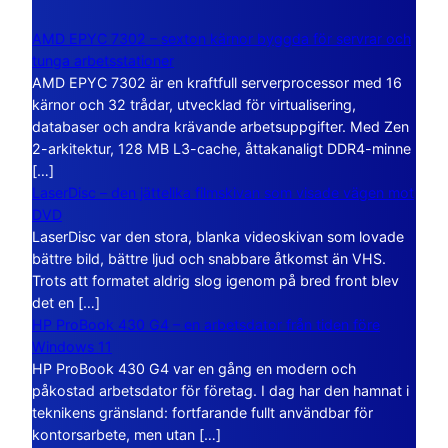
AMD EPYC 7302 – sexton kärnor byggda för servrar och
tunga arbetsstationer
AMD EPYC 7302 är en kraftfull serverprocessor med 16
kärnor och 32 trådar, utvecklad för virtualisering,
databaser och andra krävande arbetsuppgifter. Med Zen
2-arkitektur, 128 MB L3-cache, åttakanaligt DDR4-minne
[…]
LaserDisc – den jättelika filmskivan som visade vägen mot
DVD
LaserDisc var den stora, blanka videoskivan som lovade
bättre bild, bättre ljud och snabbare åtkomst än VHS.
Trots att formatet aldrig slog igenom på bred front blev
det en […]
HP ProBook 430 G4 – en arbetsdator från tiden före
Windows 11
HP ProBook 430 G4 var en gång en modern och
påkostad arbetsdator för företag. I dag har den hamnat i
teknikens gränsland: fortfarande fullt användbar för
kontorsarbete, men utan […]