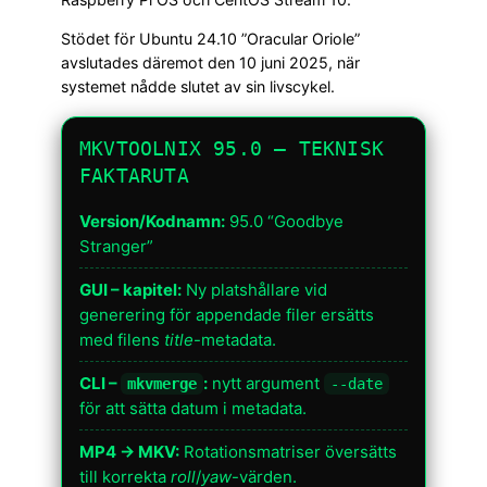
Stödet för Ubuntu 24.10 ”Oracular Oriole”
avslutades däremot den 10 juni 2025, när
systemet nådde slutet av sin livscykel.
MKVTOOLNIX 95.0 — TEKNISK
FAKTARUTA
Version/Kodnamn:
95.0 “Goodbye
Stranger”
GUI – kapitel:
Ny platshållare vid
generering för appendade filer ersätts
med filens
title
-metadata.
CLI –
:
nytt argument
mkvmerge
--date
för att sätta datum i metadata.
MP4 → MKV:
Rotationsmatriser översätts
till korrekta
roll
/
yaw
-värden.