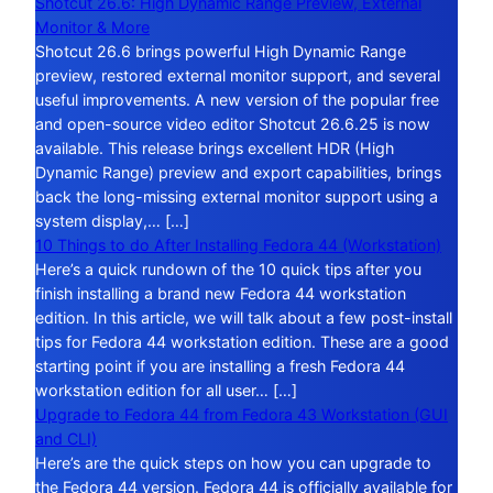
Shotcut 26.6: High Dynamic Range Preview, External
Monitor & More
Shotcut 26.6 brings powerful High Dynamic Range
preview, restored external monitor support, and several
useful improvements. A new version of the popular free
and open-source video editor Shotcut 26.6.25 is now
available. This release brings excellent HDR (High
Dynamic Range) preview and export capabilities, brings
back the long-missing external monitor support using a
system display,… […]
10 Things to do After Installing Fedora 44 (Workstation)
Here’s a quick rundown of the 10 quick tips after you
finish installing a brand new Fedora 44 workstation
edition. In this article, we will talk about a few post-install
tips for Fedora 44 workstation edition. These are a good
starting point if you are installing a fresh Fedora 44
workstation edition for all user… […]
Upgrade to Fedora 44 from Fedora 43 Workstation (GUI
and CLI)
Here’s are the quick steps on how you can upgrade to
the Fedora 44 version. Fedora 44 is officially available for