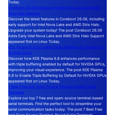
Today.
Coreboot 26.06 Adds Early Intel Nova Lake and AMD
Strix Halo Support
Discover the latest features in Coreboot 26.06, including
early support for Intel Nova Lake and AMD Strix Halo.
Upgrade your system today! The post Coreboot 26.06
Adds Early Intel Nova Lake and AMD Strix Halo Support
appeared first on Linux Today.
KDE Plasma 6.8 to Enable Triple Buffering by Default for
NVIDIA GPUs
Discover how KDE Plasma 6.8 enhances performance
with triple buffering enabled by default for NVIDIA GPUs,
improving your visual experience. The post KDE Plasma
6.8 to Enable Triple Buffering by Default for NVIDIA GPUs
appeared first on Linux Today.
7 Best Free and Open Source Terminal-Based Serial
Terminals
Explore our top 7 free and open-source terminal-based
serial terminals. Find the perfect tool to streamline your
serial communication tasks today. The post 7 Best Free
and Open Source Terminal-Based Serial Terminals