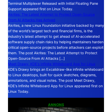
Terminal Multiplexer Released with Initial Floating Pane
Support appeared first on Linux Today.
Akrites: The Latest Attempt to Protect Open-Source
From AI Attacks Has Arrived
Akrites, a new Linux Foundation initiative backed by many
of the world’s largest tech and financial firms, is the
industry’s latest attempt to get ahead of AI‑accelerated
software supply chain risks by helping maintainers harden
critical open-source projects before attackers can exploit
them. The post Akrites: The Latest Attempt to Protect
Open-Source From AI Attacks […]
Meet Drawy, KDE’s Infinite Whiteboard App for Linux
KDE’s Drawy brings an Excalidraw-like infinite whiteboard
to Linux desktops, built for quick sketches, diagrams,
annotations, and visual notes. The post Meet Drawy,
KDE’s Infinite Whiteboard App for Linux appeared first on
Linux Today.
ANNONS