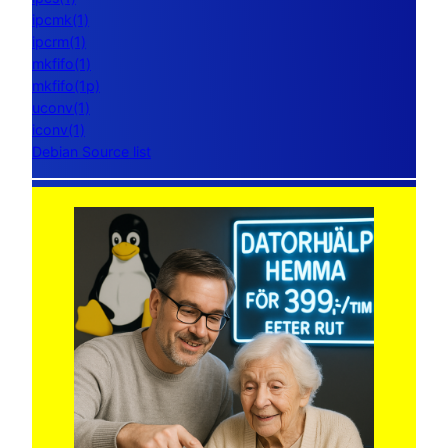
ipcmk(1)
ipcrm(1)
mkfifo(1)
mkfifo(1p)
uconv(1)
iconv(1)
Debian Source list