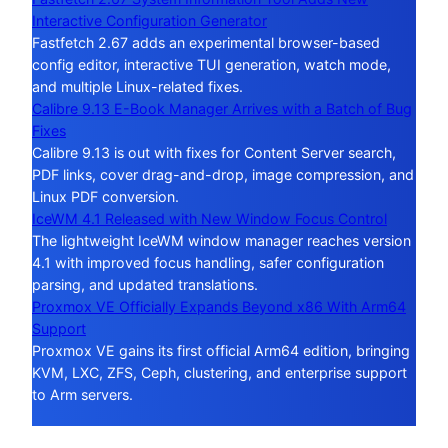
Interactive Configuration Generator
Fastfetch 2.67 adds an experimental browser-based
config editor, interactive TUI generation, watch mode,
and multiple Linux-related fixes.
Calibre 9.13 E-Book Manager Arrives with a Batch of Bug
Fixes
Calibre 9.13 is out with fixes for Content Server search,
PDF links, cover drag-and-drop, image compression, and
Linux PDF conversion.
IceWM 4.1 Released with New Window Focus Control
The lightweight IceWM window manager reaches version
4.1 with improved focus handling, safer configuration
parsing, and updated translations.
Proxmox VE Officially Expands Beyond x86 With Arm64
Support
Proxmox VE gains its first official Arm64 edition, bringing
KVM, LXC, ZFS, Ceph, clustering, and enterprise support
to Arm servers.