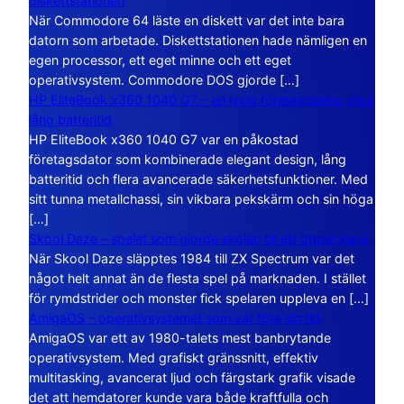
diskettstationen
När Commodore 64 läste en diskett var det inte bara
datorn som arbetade. Diskettstationen hade nämligen en
egen processor, ett eget minne och ett eget
operativsystem. Commodore DOS gjorde […]
HP EliteBook x360 1040 G7 – en lyxig företagsdator med
lång batteritid
HP EliteBook x360 1040 G7 var en påkostad
företagsdator som kombinerade elegant design, lång
batteritid och flera avancerade säkerhetsfunktioner. Med
sitt tunna metallchassi, sin vikbara pekskärm och sin höga
[…]
Skool Daze – spelet som gjorde skolan till ett öppet kaos
När Skool Daze släpptes 1984 till ZX Spectrum var det
något helt annat än de flesta spel på marknaden. I stället
för rymdstrider och monster fick spelaren uppleva en […]
AmigaOS – operativsystemet som var före sin tid
AmigaOS var ett av 1980-talets mest banbrytande
operativsystem. Med grafiskt gränssnitt, effektiv
multitasking, avancerat ljud och färgstark grafik visade
det att hemdatorer kunde vara både kraftfulla och