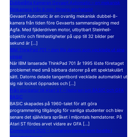
Dubbelåtta Kameran Gevaert Automatic – en mekanisk
filmkamera från 8 mm-filmens storhetstid
Gevaert Automatic är en ovanlig mekanisk dubbel-8-
kamera från tiden före Gevaerts sammanslagning med
Agfa. Med fjäderdriven motor, utbytbart Steinheil-
objektiv och filmhastigheter på upp till 32 bilder per
sekund är […]
IBM ThinkPad 701 – den lilla datorn som vecklade ut sina
vingar
När IBM lanserade ThinkPad 701 år 1995 löste företaget
problemet med små bärbara datorer på ett spektakulärt
sätt. Datorns delade tangentbord vecklade automatiskt ut
sig när locket öppnades och […]
Från stordator till Atari ST – historien om BASIC och GFA
BASIC
BASIC skapades på 1960-talet för att göra
programmering tillgänglig för vanliga studenter och blev
senare det självklara språket i miljontals hemdatorer. På
Atari ST fördes arvet vidare av GFA […]
Commodore DOS – operativsystemet som bodde i