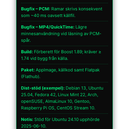
Bugfix – PCM:
Ramar skrivs konsekvent
som ~40 ms oavsett källfil.
Bugfix – MP4/QuickTime:
Lägre
minnesanvändning vid läsning av PCM-
spår.
Build:
Förberett för Boost 1.89; kräver ≥
1.74 vid bygg från källa.
Paket:
AppImage, källkod samt Flatpak
(Flathub).
Dist-stöd (exempel):
Debian 13, Ubuntu
25.04, Fedora 42, Linux Mint 22, Arch,
openSUSE, AlmaLinux 10, Gentoo,
Raspberry Pi OS, CentOS Stream 10.
Notis:
Stöd för Ubuntu 24.10 upphörde
2025-06-10.