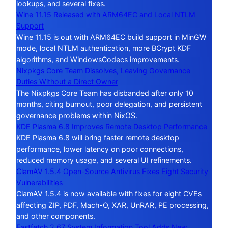
lookups, and several fixes.
Wine 11.15 Released with ARM64EC and Local NTLM
Support
Wine 11.15 is out with ARM64EC build support in MinGW
mode, local NTLM authentication, more BCrypt KDF
algorithms, and WindowsCodecs improvements.
Nixpkgs Core Team Dissolves, Leaving Governance
Duties Without a Direct Owner
The Nixpkgs Core Team has disbanded after only 10
months, citing burnout, poor delegation, and persistent
governance problems within NixOS.
KDE Plasma 6.8 Improves Remote Desktop Performance
KDE Plasma 6.8 will bring faster remote desktop
performance, lower latency on poor connections,
reduced memory usage, and several UI refinements.
ClamAV 1.5.4 Open-Source Antivirus Fixes Eight Security
Vulnerabilities
ClamAV 1.5.4 is now available with fixes for eight CVEs
affecting ZIP, PDF, Mach-O, XAR, UnRAR, PE processing,
and other components.
Fastfetch 2.67 System Information Tool Adds New