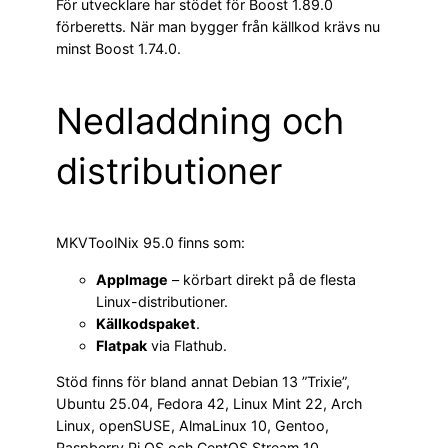
För utvecklare har stödet för Boost 1.89.0
förberetts. När man bygger från källkod krävs nu
minst Boost 1.74.0.
Nedladdning och
distributioner
MKVToolNix 95.0 finns som:
AppImage
– körbart direkt på de flesta
Linux-distributioner.
Källkodspaket
.
Flatpak
via Flathub.
Stöd finns för bland annat Debian 13 ”Trixie”,
Ubuntu 25.04, Fedora 42, Linux Mint 22, Arch
Linux, openSUSE, AlmaLinux 10, Gentoo,
Raspberry Pi OS och CentOS Stream 10.