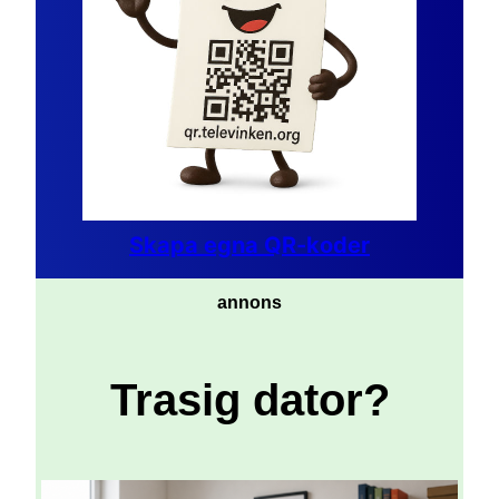
Skapa egna QR-koder
annons
Trasig dator?