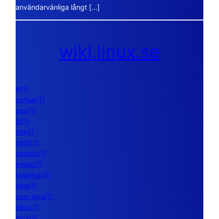
användarvänliga långt […]
wiki.linux.se
nl(1)
nohup(1)
pon(1)
ld(1)
nm(1)
ndiff(1)
gstack(1)
pmap(1)
hugetop(1)
lsirq(1)
pcp-ipcs(1)
lsipc(1)
ipcs(1)