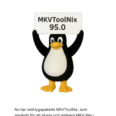
Nu har verktygspaketet MKVToolNix, som
används för att skapa och redigera MKV-filer i