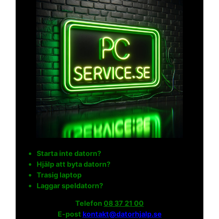
Starta inte datorn?
Hjälp att byta datorn?
Trasig laptop
Laggar speldatorn?
Telefon
08 37 21 00
E-post
kontakt@datorhjalp.se