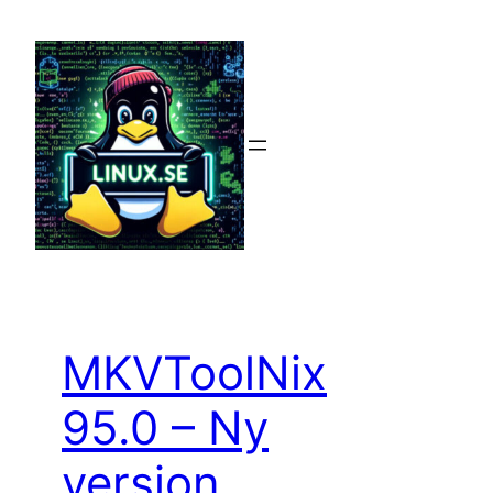
Hoppa
till
innehåll
MKVToolNix
95.0 – Ny
version