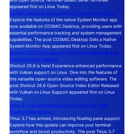
appeared first on Linux Today.
COSMIC Desktop Gets a Native System Monitor App
Explore the features of the native System Monitor app
now available on COSMIC Desktop, providing users with
essential performance tracking and system management
capabilities. The post COSMIC Desktop Gets a Native
System Monitor App appeared first on Linux Today.
Shotcut 26.6 Open-Source Video Editor Released with
Vulkan on Linux Support
Shotcut 26.6 is here! Experience enhanced performance
with Vulkan support on Linux. Dive into the features of
this versatile open-source video editing software. The
post Shotcut 26.6 Open-Source Video Editor Released
with Vulkan on Linux Support appeared first on Linux
Today.
Tmux 3.7 Terminal Multiplexer Released with Initial
Floating Pane Support
Tmux 3.7 has arrived, introducing floating pane support.
Explore how this update can improve your terminal
workflow and boost productivity. The post Tmux 3.7