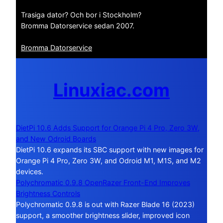
Trasiga dator? Och bor i Stockholm?
Bromma Datorservice sedan 2007.
Bromma Datorservice
Linuxiac.com
DietPi 10.6 Adds Support for Orange Pi 4 Pro, Zero 3W,
and New Odroid Boards
DietPi 10.6 expands its SBC support with new images for
Orange Pi 4 Pro, Zero 3W, and Odroid M1, M1S, and M2
devices.
Polychromatic 0.9.8 OpenRazer Front-End Improves
Brightness Controls
Polychromatic 0.9.8 is out with Razer Blade 16 (2023)
support, a smoother brightness slider, improved icon