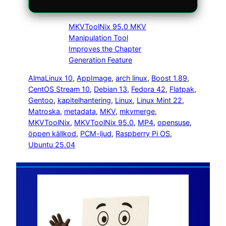
MKVToolNix 95.0 MKV
Manipulation Tool
Improves the Chapter
Generation Feature
AlmaLinux 10
, 
AppImage
, 
arch linux
, 
Boost 1.89
, 
CentOS Stream 10
, 
Debian 13
, 
Fedora 42
, 
Flatpak
, 
Gentoo
, 
kapitelhantering
, 
Linux
, 
Linux Mint 22
, 
Matroska
, 
metadata
, 
MKV
, 
mkvmerge
, 
MKVToolNix
, 
MKVToolNix 95.0
, 
MP4
, 
opensuse
, 
öppen källkod
, 
PCM-ljud
, 
Raspberry Pi OS
, 
Ubuntu 25.04