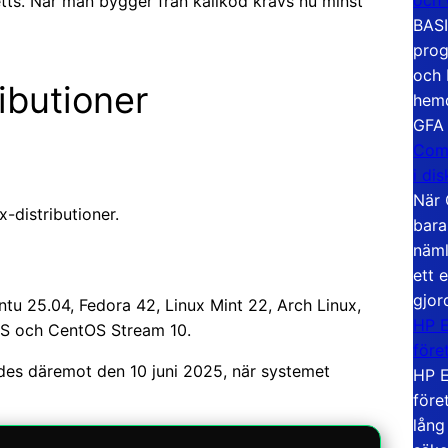
etts. När man bygger från källkod krävs nu minst
BASI
prog
och 
ibutioner
hemd
GFA
Com
i di
När 
x-distributioner.
bara
näml
ett 
gjor
untu 25.04, Fedora 42, Linux Mint 22, Arch Linux,
HP E
OS och CentOS Stream 10.
före
ades däremot den 10 juni 2025, när systemet
HP E
före
lång