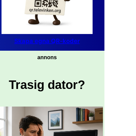
Skapa egna QR-koder
annons
Trasig dator?