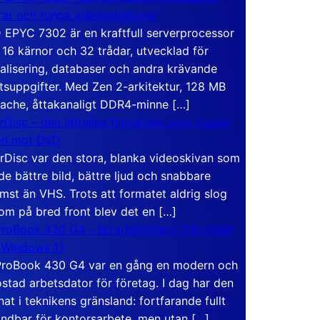
rar och tunga arbetsstationer
EPYC 7302 är en kraftfull serverprocessor
16 kärnor och 32 trådar, utvecklad för
ualisering, databaser och andra krävande
tsuppgifter. Med Zen 2-arkitektur, 128 MB
ache, åttakanaligt DDR4-minne […]
rDisc – den jättelika filmskivan som visade
en mot DVD
rDisc var den stora, blanka videoskivan som
de bättre bild, bättre ljud och snabbare
mst än VHS. Trots att formatet aldrig slog
om på bred front blev det en […]
roBook 430 G4 – en arbetsdator från tiden
 Windows 11
roBook 430 G4 var en gång en modern och
stad arbetsdator för företag. I dag har den
at i teknikens gränsland: fortfarande fullt
ndbar för kontorsarbete, men utan […]