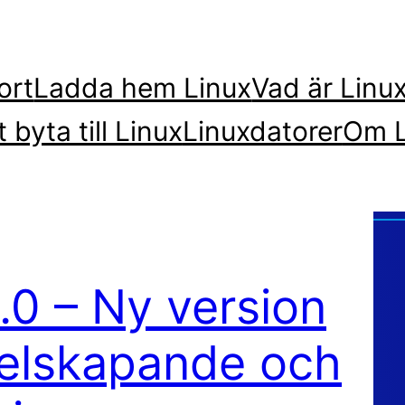
ort
Ladda hem Linux
Vad är Linu
t byta till Linux
Linuxdatorer
Om L
0 – Ny version
itelskapande och