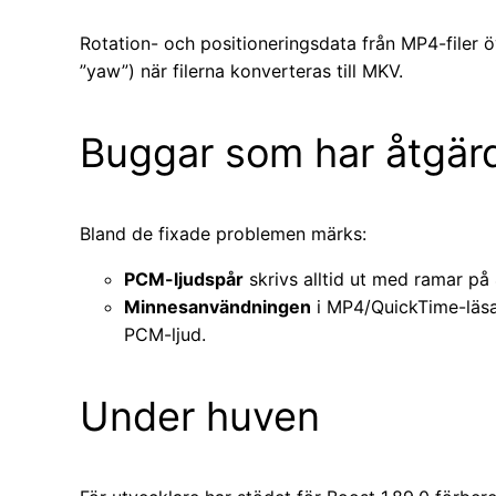
Rotation- och positioneringsdata från MP4-filer öv
”yaw”) när filerna konverteras till MKV.
Buggar som har åtgär
Bland de fixade problemen märks:
PCM-ljudspår
skrivs alltid ut med ramar på 
Minnesanvändningen
i MP4/QuickTime-läsar
PCM-ljud.
Under huven