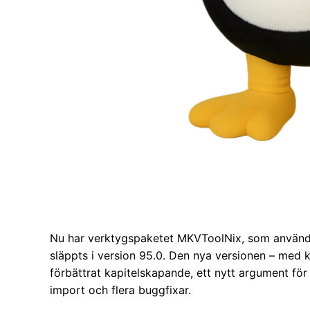
Nu har verktygspaketet MKVToolNix, som används 
släppts i version 95.0. Den nya versionen – me
förbättrat kapitelskapande, ett nytt argument fö
import och flera buggfixar.