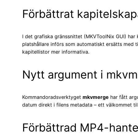
Förbättrat kapitelska
I det grafiska gränssnittet (MKVToolNix GUI) har k
platshållare införs som automatiskt ersätts med tit
kapitellistor mer informativa.
Nytt argument i mkvm
Kommandoradsverktyget
mkvmerge
har fått ar
datum direkt i filens metadata – ett välkommet ti
Förbättrad MP4-hante