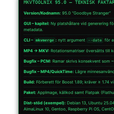
MKVTOOLNIX 95.0 — TEKNISK FAKTA
Version/Kodnamn:
95.0 “Goodbye Stranger”
GUI – kapitel:
Ny platshållare vid generering fö
metadata.
CLI –
:
nytt argument
för a
mkvmerge
--date
MP4 → MKV:
Rotationsmatriser översätts till 
Bugfix – PCM:
Ramar skrivs konsekvent som ~40
Bugfix – MP4/QuickTime:
Lägre minnesanvändn
Build:
Förberett för Boost 1.89; kräver ≥ 1.74 vi
Paket:
AppImage, källkod samt Flatpak (Flathu
Dist-stöd (exempel):
Debian 13, Ubuntu 25.04
AlmaLinux 10, Gentoo, Raspberry Pi OS, CentO