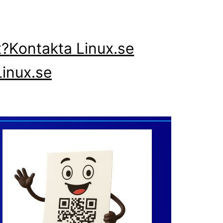
x?
Kontakta Linux.se
inux.se