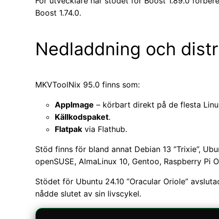
För utvecklare har stödet för Boost 1.89.0 förber
Boost 1.74.0.
Nedladdning och distr
MKVToolNix 95.0 finns som:
AppImage
– körbart direkt på de flesta Linu
Källkodspaket
.
Flatpak
via Flathub.
Stöd finns för bland annat Debian 13 ”Trixie”, Ub
openSUSE, AlmaLinux 10, Gentoo, Raspberry Pi 
Stödet för Ubuntu 24.10 ”Oracular Oriole” avslut
nådde slutet av sin livscykel.