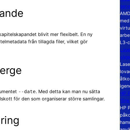
serv
pande
AMD 
med 
virt
apitelskapandet blivit mer flexibelt. En ny
arbe
elmetadata från tillagda filer, vilket gör
L3-c
Lase
väg
Lase
erge
lova
åtko
igen
gumentet
. Med detta kan man nu sätta
--date
HP P
llskott för den som organiserar större samlingar.
före
HP P
påko
ring
hamn
anvä