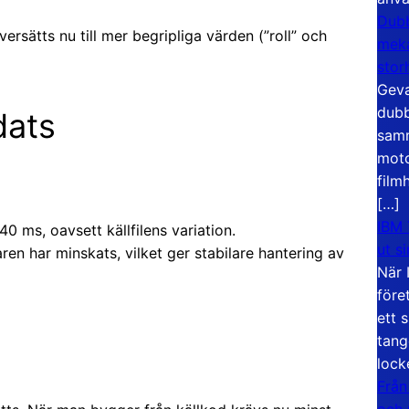
Dubb
ersätts nu till mer begripliga värden (”roll” och
meka
stor
Geva
dubb
dats
samm
moto
film
[…]
IBM 
40 ms, oavsett källfilens variation.
ut s
en har minskats, vilket ger stabilare hantering av
När 
före
ett 
tang
lock
Från
och