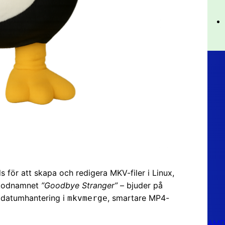
för att skapa och redigera MKV-filer i Linux,
d kodnamnet
”Goodbye Stranger”
– bjuder på
r datumhantering i
, smartare MP4-
mkvmerge
AMD 