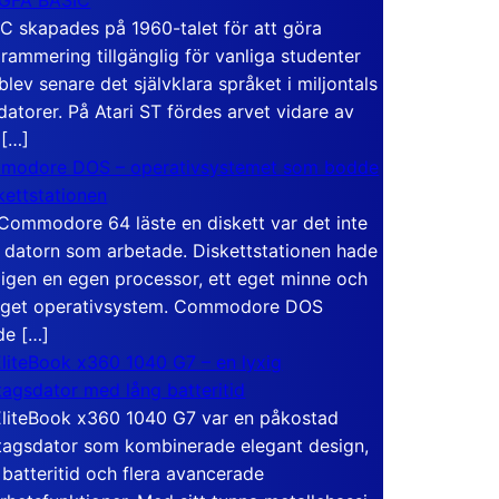
C skapades på 1960-talet för att göra
rammering tillgänglig för vanliga studenter
blev senare det självklara språket i miljontals
atorer. På Atari ST fördes arvet vidare av
 […]
modore DOS – operativsystemet som bodde
skettstationen
Commodore 64 läste en diskett var det inte
 datorn som arbetade. Diskettstationen hade
igen en egen processor, ett eget minne och
eget operativsystem. Commodore DOS
de […]
liteBook x360 1040 G7 – en lyxig
tagsdator med lång batteritid
liteBook x360 1040 G7 var en påkostad
tagsdator som kombinerade elegant design,
 batteritid och flera avancerade