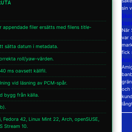
säke
RUTA
sin 
Skoo
öppe
r appendade filer ersätts med filens
title
-
När 
var 
mark
tt sätta datum i metadata.
fick
korrekta
roll
/
yaw
-värden.
Amig
Amig
 ms oavsett källfil.
banb
grän
ing vid läsning av PCM-spår.
och 
d bygg från källa.
kund
lång
b).
, Fedora 42, Linux Mint 22, Arch, openSUSE,
S Stream 10.