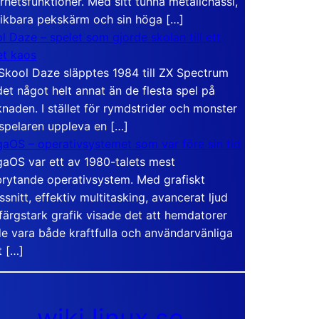
rhetsfunktioner. Med sitt tunna metallchassi,
vikbara pekskärm och sin höga […]
l Daze – spelet som gjorde skolan till ett
t kaos
Skool Daze släpptes 1984 till ZX Spectrum
det något helt annat än de flesta spel på
naden. I stället för rymdstrider och monster
 spelaren uppleva en […]
aOS – operativsystemet som var före sin tid
aOS var ett av 1980-talets mest
rytande operativsystem. Med grafiskt
ssnitt, effektiv multitasking, avancerat ljud
färgstark grafik visade det att hemdatorer
e vara både kraftfulla och användarvänliga
t […]
wiki.linux.se