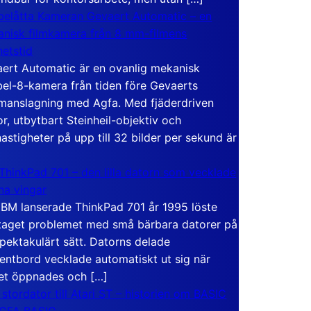
elåtta Kameran Gevaert Automatic – en
nisk filmkamera från 8 mm-filmens
hetstid
ert Automatic är en ovanlig mekanisk
el-8-kamera från tiden före Gevaerts
anslagning med Agfa. Med fjäderdriven
r, utbytbart Steinheil-objektiv och
hastigheter på upp till 32 bilder per sekund är
ThinkPad 701 – den lilla datorn som vecklade
ina vingar
IBM lanserade ThinkPad 701 år 1995 löste
taget problemet med små bärbara datorer på
spektakulärt sätt. Datorns delade
entbord vecklade automatiskt ut sig när
et öppnades och […]
 stordator till Atari ST – historien om BASIC
 GFA BASIC