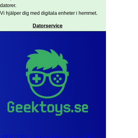
datorer.
Vi hjälper dig med digitala enheter i hemmet.
Datorservice
EPYC 7302 – sexton kärnor byggda för