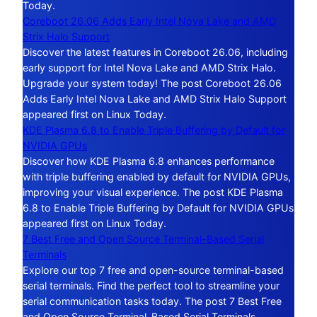
Today.
Coreboot 26.06 Adds Early Intel Nova Lake and AMD
Strix Halo Support
Discover the latest features in Coreboot 26.06, including
early support for Intel Nova Lake and AMD Strix Halo.
Upgrade your system today! The post Coreboot 26.06
Adds Early Intel Nova Lake and AMD Strix Halo Support
appeared first on Linux Today.
KDE Plasma 6.8 to Enable Triple Buffering by Default for
NVIDIA GPUs
Discover how KDE Plasma 6.8 enhances performance
with triple buffering enabled by default for NVIDIA GPUs,
improving your visual experience. The post KDE Plasma
6.8 to Enable Triple Buffering by Default for NVIDIA GPUs
appeared first on Linux Today.
7 Best Free and Open Source Terminal-Based Serial
Terminals
Explore our top 7 free and open-source terminal-based
serial terminals. Find the perfect tool to streamline your
serial communication tasks today. The post 7 Best Free
and Open Source Terminal-Based Serial Terminals