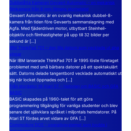
Dubbelåtta Kameran Gevaert Automatic – en mekanisk
filmkamera från 8 mm-filmens storhetstid
Gevaert Automatic är en ovanlig mekanisk dubbel-8-
kamera från tiden före Gevaerts sammanslagning med
Agfa. Med fjäderdriven motor, utbytbart Steinheil-
objektiv och filmhastigheter på upp till 32 bilder per
sekund är […]
IBM ThinkPad 701 – den lilla datorn som vecklade ut sina
vingar
När IBM lanserade ThinkPad 701 år 1995 löste företaget
problemet med små bärbara datorer på ett spektakulärt
sätt. Datorns delade tangentbord vecklade automatiskt ut
sig när locket öppnades och […]
Från stordator till Atari ST – historien om BASIC och GFA
BASIC
BASIC skapades på 1960-talet för att göra
programmering tillgänglig för vanliga studenter och blev
senare det självklara språket i miljontals hemdatorer. På
Atari ST fördes arvet vidare av GFA […]
Commodore DOS – operativsystemet som bodde i