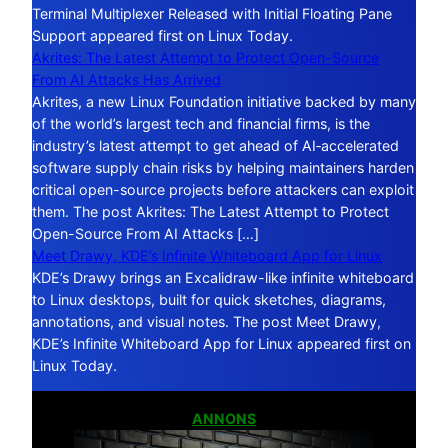
Terminal Multiplexer Released with Initial Floating Pane
Support appeared first on Linux Today.
Akrites: The Latest Attempt to Protect Open-Source
From AI Attacks Has Arrived
Akrites, a new Linux Foundation initiative backed by many
of the world’s largest tech and financial firms, is the
industry’s latest attempt to get ahead of AI‑accelerated
software supply chain risks by helping maintainers harden
critical open-source projects before attackers can exploit
them. The post Akrites: The Latest Attempt to Protect
Open-Source From AI Attacks […]
Meet Drawy, KDE’s Infinite Whiteboard App for Linux
KDE’s Drawy brings an Excalidraw-like infinite whiteboard
to Linux desktops, built for quick sketches, diagrams,
annotations, and visual notes. The post Meet Drawy,
KDE’s Infinite Whiteboard App for Linux appeared first on
Linux Today.
ANNONS