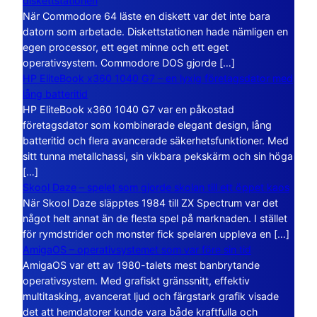
diskettstationen
När Commodore 64 läste en diskett var det inte bara
datorn som arbetade. Diskettstationen hade nämligen en
egen processor, ett eget minne och ett eget
operativsystem. Commodore DOS gjorde […]
HP EliteBook x360 1040 G7 – en lyxig företagsdator med
lång batteritid
HP EliteBook x360 1040 G7 var en påkostad
företagsdator som kombinerade elegant design, lång
batteritid och flera avancerade säkerhetsfunktioner. Med
sitt tunna metallchassi, sin vikbara pekskärm och sin höga
[…]
Skool Daze – spelet som gjorde skolan till ett öppet kaos
När Skool Daze släpptes 1984 till ZX Spectrum var det
något helt annat än de flesta spel på marknaden. I stället
för rymdstrider och monster fick spelaren uppleva en […]
AmigaOS – operativsystemet som var före sin tid
AmigaOS var ett av 1980-talets mest banbrytande
operativsystem. Med grafiskt gränssnitt, effektiv
multitasking, avancerat ljud och färgstark grafik visade
det att hemdatorer kunde vara både kraftfulla och