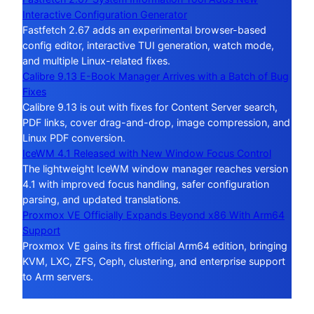
Interactive Configuration Generator
Fastfetch 2.67 adds an experimental browser-based
config editor, interactive TUI generation, watch mode,
and multiple Linux-related fixes.
Calibre 9.13 E-Book Manager Arrives with a Batch of Bug
Fixes
Calibre 9.13 is out with fixes for Content Server search,
PDF links, cover drag-and-drop, image compression, and
Linux PDF conversion.
IceWM 4.1 Released with New Window Focus Control
The lightweight IceWM window manager reaches version
4.1 with improved focus handling, safer configuration
parsing, and updated translations.
Proxmox VE Officially Expands Beyond x86 With Arm64
Support
Proxmox VE gains its first official Arm64 edition, bringing
KVM, LXC, ZFS, Ceph, clustering, and enterprise support
to Arm servers.