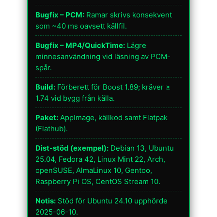
Bugfix – PCM:
Ramar skrivs konsekvent
som ~40 ms oavsett källfil.
Bugfix – MP4/QuickTime:
Lägre
minnesanvändning vid läsning av PCM-
spår.
Build:
Förberett för Boost 1.89; kräver ≥
1.74 vid bygg från källa.
Paket:
AppImage, källkod samt Flatpak
(Flathub).
Dist-stöd (exempel):
Debian 13, Ubuntu
25.04, Fedora 42, Linux Mint 22, Arch,
openSUSE, AlmaLinux 10, Gentoo,
Raspberry Pi OS, CentOS Stream 10.
Notis:
Stöd för Ubuntu 24.10 upphörde
2025-06-10.