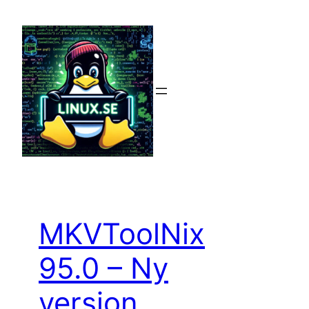
Hoppa
till
innehåll
MKVToolNix
95.0 – Ny
version