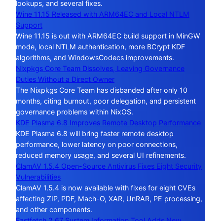
lookups, and several fixes.
Wine 11.15 Released with ARM64EC and Local NTLM
Support
Wine 11.15 is out with ARM64EC build support in MinGW
mode, local NTLM authentication, more BCrypt KDF
algorithms, and WindowsCodecs improvements.
Nixpkgs Core Team Dissolves, Leaving Governance
Duties Without a Direct Owner
The Nixpkgs Core Team has disbanded after only 10
months, citing burnout, poor delegation, and persistent
governance problems within NixOS.
KDE Plasma 6.8 Improves Remote Desktop Performance
KDE Plasma 6.8 will bring faster remote desktop
performance, lower latency on poor connections,
reduced memory usage, and several UI refinements.
ClamAV 1.5.4 Open-Source Antivirus Fixes Eight Security
Vulnerabilities
ClamAV 1.5.4 is now available with fixes for eight CVEs
affecting ZIP, PDF, Mach-O, XAR, UnRAR, PE processing,
and other components.
Fastfetch 2.67 System Information Tool Adds New