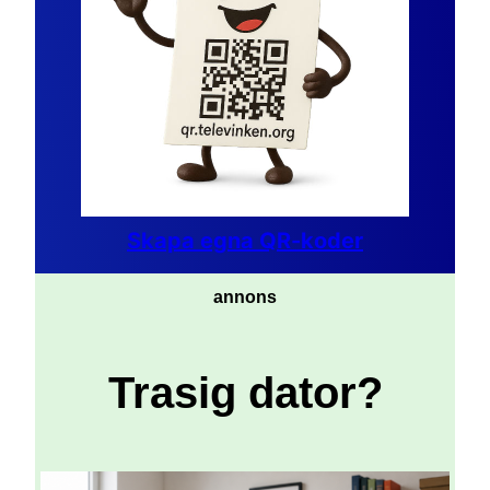
Skapa egna QR-koder
annons
Trasig dator?