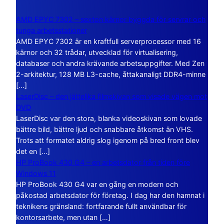
AMD EPYC 7302 – sexton kärnor byggda för servrar och
tunga arbetsstationer
AMD EPYC 7302 är en kraftfull serverprocessor med 16
kärnor och 32 trådar, utvecklad för virtualisering,
databaser och andra krävande arbetsuppgifter. Med Zen
2-arkitektur, 128 MB L3-cache, åttakanaligt DDR4-minne
[…]
LaserDisc – den jättelika filmskivan som visade vägen mot
DVD
LaserDisc var den stora, blanka videoskivan som lovade
bättre bild, bättre ljud och snabbare åtkomst än VHS.
Trots att formatet aldrig slog igenom på bred front blev
det en […]
HP ProBook 430 G4 – en arbetsdator från tiden före
Windows 11
HP ProBook 430 G4 var en gång en modern och
påkostad arbetsdator för företag. I dag har den hamnat i
teknikens gränsland: fortfarande fullt användbar för
kontorsarbete, men utan […]