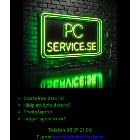
Starta inte datorn?
Hjälp att byta datorn?
Trasig laptop
Laggar speldatorn?
Telefon
08 37 21 00
E-post
kontakt@datorhjalp.se