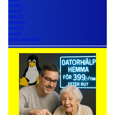
ipcmk(1)
ipcrm(1)
mkfifo(1)
mkfifo(1p)
uconv(1)
iconv(1)
Debian Source list