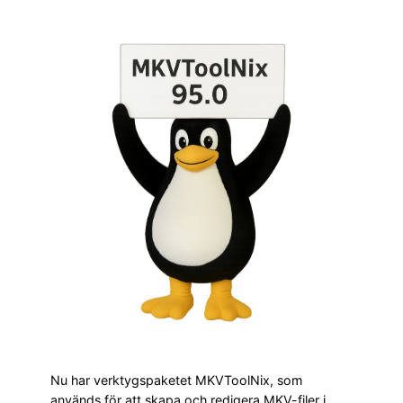
Nu har verktygspaketet MKVToolNix, som
används för att skapa och redigera MKV-filer i