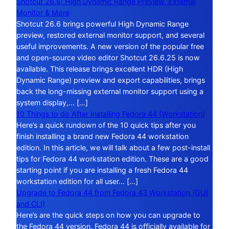
Shotcut 26.6: High Dynamic Range Preview, External
Monitor & More
Shotcut 26.6 brings powerful High Dynamic Range
preview, restored external monitor support, and several
useful improvements. A new version of the popular free
and open-source video editor Shotcut 26.6.25 is now
available. This release brings excellent HDR (High
Dynamic Range) preview and export capabilities, brings
back the long-missing external monitor support using a
system display,… […]
10 Things to do After Installing Fedora 44 (Workstation)
Here’s a quick rundown of the 10 quick tips after you
finish installing a brand new Fedora 44 workstation
edition. In this article, we will talk about a few post-install
tips for Fedora 44 workstation edition. These are a good
starting point if you are installing a fresh Fedora 44
workstation edition for all user… […]
Upgrade to Fedora 44 from Fedora 43 Workstation (GUI
and CLI)
Here’s are the quick steps on how you can upgrade to
the Fedora 44 version. Fedora 44 is officially available for