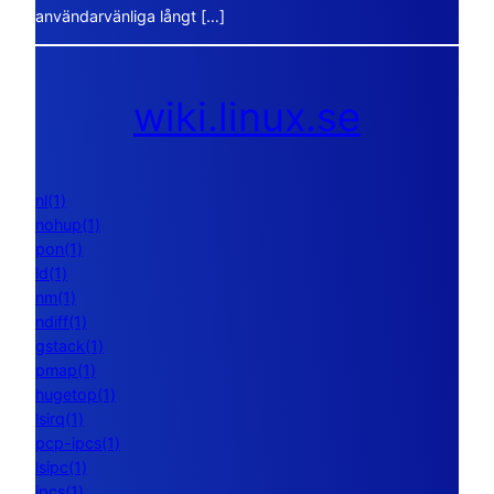
användarvänliga långt […]
wiki.linux.se
nl(1)
nohup(1)
pon(1)
ld(1)
nm(1)
ndiff(1)
gstack(1)
pmap(1)
hugetop(1)
lsirq(1)
pcp-ipcs(1)
lsipc(1)
ipcs(1)