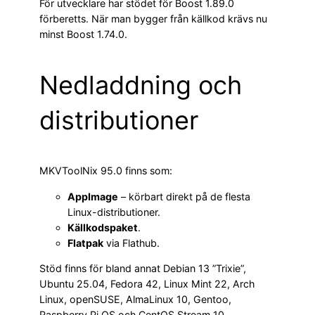
För utvecklare har stödet för Boost 1.89.0
förberetts. När man bygger från källkod krävs nu
minst Boost 1.74.0.
Nedladdning och
distributioner
MKVToolNix 95.0 finns som:
AppImage
– körbart direkt på de flesta
Linux-distributioner.
Källkodspaket
.
Flatpak
via Flathub.
Stöd finns för bland annat Debian 13 ”Trixie”,
Ubuntu 25.04, Fedora 42, Linux Mint 22, Arch
Linux, openSUSE, AlmaLinux 10, Gentoo,
Raspberry Pi OS och CentOS Stream 10.