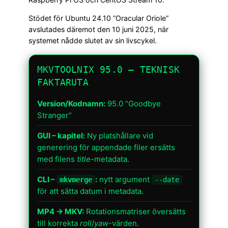
Stödet för Ubuntu 24.10 ”Oracular Oriole”
avslutades däremot den 10 juni 2025, när
systemet nådde slutet av sin livscykel.
MKVTOOLNIX 95.0 — TEKNISK
FAKTARUTA
Version/Kodnamn:
95.0 “Goodbye
Stranger”
GUI – kapitel:
Ny platshållare vid
generering för appendade filer ersätts
med filens
title
-metadata.
CLI –
:
nytt argument
mkvmerge
--date
för att sätta datum i metadata.
MP4 → MKV:
Rotationsmatriser översätts
till korrekta
roll
/
yaw
-värden.