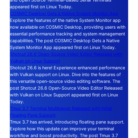
appeared first on Linux Today.
COSMIC Desktop Gets a Native System Monitor App
Explore the features of the native System Monitor app
now available on COSMIC Desktop, providing users with
essential performance tracking and system management
capabilities. The post COSMIC Desktop Gets a Native
System Monitor App appeared first on Linux Today.
Shotcut 26.6 Open-Source Video Editor Released with
Vulkan on Linux Support
Shotcut 26.6 is here! Experience enhanced performance
with Vulkan support on Linux. Dive into the features of
this versatile open-source video editing software. The
post Shotcut 26.6 Open-Source Video Editor Released
with Vulkan on Linux Support appeared first on Linux
Today.
Tmux 3.7 Terminal Multiplexer Released with Initial
Floating Pane Support
Tmux 3.7 has arrived, introducing floating pane support.
Explore how this update can improve your terminal
workflow and boost productivity. The post Tmux 3.7