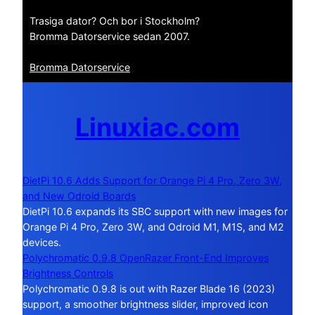
Trasiga dator? Och bor i Stockholm?
Bromma Datorservice sedan 2007.
Bromma Datorservice
Linuxiac.com
DietPi 10.6 Adds Support for Orange Pi 4 Pro, Zero 3W,
and New Odroid Boards
DietPi 10.6 expands its SBC support with new images for
Orange Pi 4 Pro, Zero 3W, and Odroid M1, M1S, and M2
devices.
Polychromatic 0.9.8 OpenRazer Front-End Improves
Brightness Controls
Polychromatic 0.9.8 is out with Razer Blade 16 (2023)
support, a smoother brightness slider, improved icon