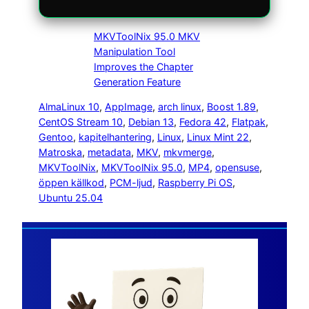
MKVToolNix 95.0 MKV
Manipulation Tool
Improves the Chapter
Generation Feature
AlmaLinux 10
, 
AppImage
, 
arch linux
, 
Boost 1.89
, 
CentOS Stream 10
, 
Debian 13
, 
Fedora 42
, 
Flatpak
, 
Gentoo
, 
kapitelhantering
, 
Linux
, 
Linux Mint 22
, 
Matroska
, 
metadata
, 
MKV
, 
mkvmerge
, 
MKVToolNix
, 
MKVToolNix 95.0
, 
MP4
, 
opensuse
, 
öppen källkod
, 
PCM-ljud
, 
Raspberry Pi OS
, 
Ubuntu 25.04