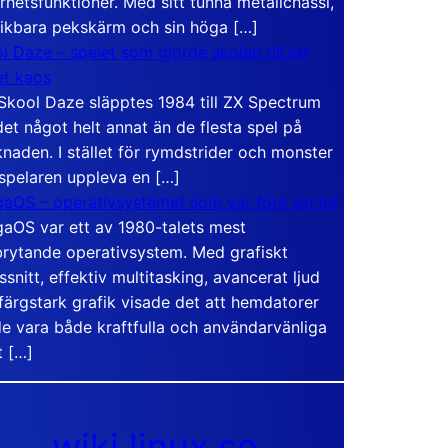
rhetsfunktioner. Med sitt tunna metallchassi,
vikbara pekskärm och sin höga […]
l Daze – spelet som gjorde skolan till ett
t kaos
Skool Daze släpptes 1984 till ZX Spectrum
det något helt annat än de flesta spel på
naden. I stället för rymdstrider och monster
 spelaren uppleva en […]
aOS – operativsystemet som var före sin tid
aOS var ett av 1980-talets mest
rytande operativsystem. Med grafiskt
ssnitt, effektiv multitasking, avancerat ljud
färgstark grafik visade det att hemdatorer
e vara både kraftfulla och användarvänliga
t […]
wiki.linux.se