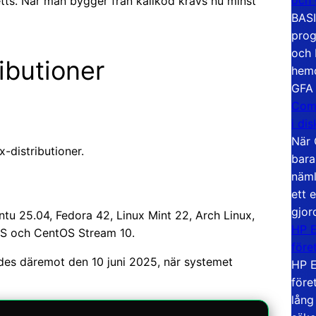
etts. När man bygger från källkod krävs nu minst
BASI
prog
och 
ibutioner
hemd
GFA
Com
i di
När 
x-distributioner.
bara
näml
ett 
gjor
untu 25.04, Fedora 42, Linux Mint 22, Arch Linux,
HP E
OS och CentOS Stream 10.
före
ades däremot den 10 juni 2025, när systemet
HP E
före
lång