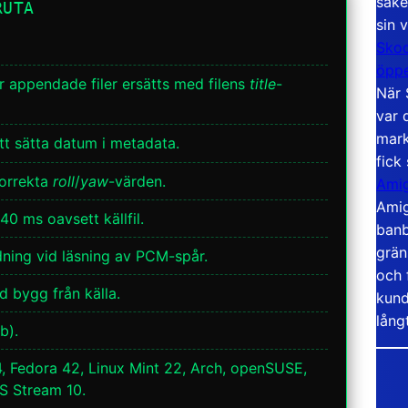
säke
RUTA
sin 
Skoo
öppe
r appendade filer ersätts med filens
title
-
När 
var 
mark
tt sätta datum i metadata.
fick
korrekta
roll
/
yaw
-värden.
Amig
Amig
 ms oavsett källfil.
banb
grän
ing vid läsning av PCM-spår.
och 
d bygg från källa.
kund
lång
b).
, Fedora 42, Linux Mint 22, Arch, openSUSE,
S Stream 10.