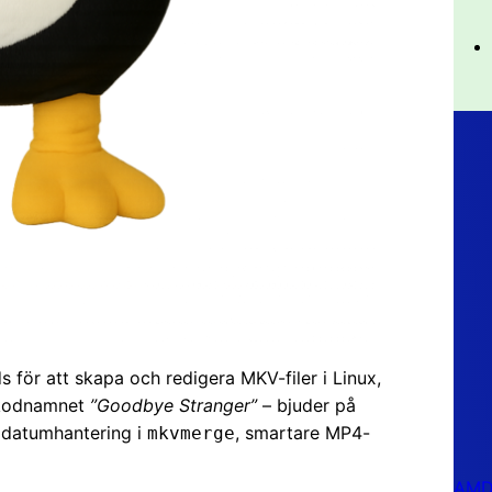
för att skapa och redigera MKV-filer i Linux,
d kodnamnet
”Goodbye Stranger”
– bjuder på
r datumhantering i
, smartare MP4-
mkvmerge
AMD 