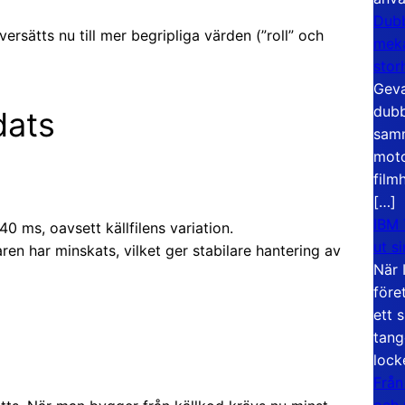
Dubb
ersätts nu till mer begripliga värden (”roll” och
meka
stor
Geva
dubb
dats
samm
moto
film
[…]
IBM 
40 ms, oavsett källfilens variation.
ut s
en har minskats, vilket ger stabilare hantering av
När 
före
ett 
tang
lock
Från
och