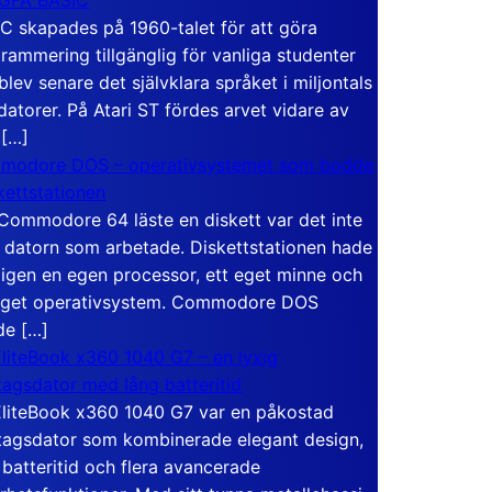
C skapades på 1960-talet för att göra
rammering tillgänglig för vanliga studenter
blev senare det självklara språket i miljontals
atorer. På Atari ST fördes arvet vidare av
 […]
modore DOS – operativsystemet som bodde
skettstationen
Commodore 64 läste en diskett var det inte
 datorn som arbetade. Diskettstationen hade
igen en egen processor, ett eget minne och
eget operativsystem. Commodore DOS
de […]
liteBook x360 1040 G7 – en lyxig
tagsdator med lång batteritid
liteBook x360 1040 G7 var en påkostad
tagsdator som kombinerade elegant design,
 batteritid och flera avancerade