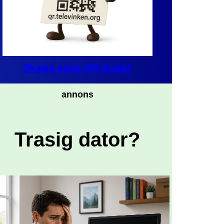
Skapa egna QR-koder
annons
Trasig dator?