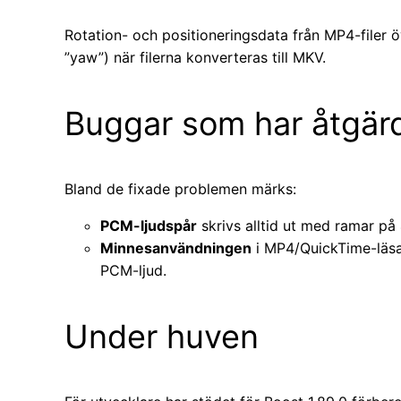
Rotation- och positioneringsdata från MP4-filer öv
”yaw”) när filerna konverteras till MKV.
Buggar som har åtgär
Bland de fixade problemen märks:
PCM-ljudspår
skrivs alltid ut med ramar på 
Minnesanvändningen
i MP4/QuickTime-läsar
PCM-ljud.
Under huven