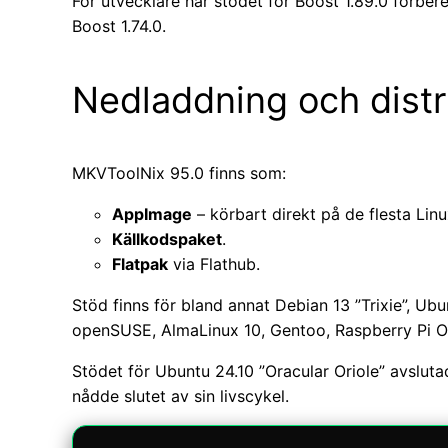
För utvecklare har stödet för Boost 1.89.0 förber
Boost 1.74.0.
Nedladdning och distr
MKVToolNix 95.0 finns som:
AppImage
– körbart direkt på de flesta Linu
Källkodspaket
.
Flatpak
via Flathub.
Stöd finns för bland annat Debian 13 ”Trixie”, Ub
openSUSE, AlmaLinux 10, Gentoo, Raspberry Pi 
Stödet för Ubuntu 24.10 ”Oracular Oriole” avslut
nådde slutet av sin livscykel.