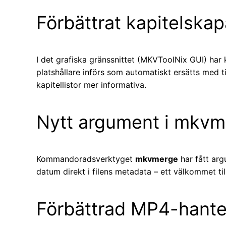
Förbättrat kapitelska
I det grafiska gränssnittet (MKVToolNix GUI) har k
platshållare införs som automatiskt ersätts med tit
kapitellistor mer informativa.
Nytt argument i mkvm
Kommandoradsverktyget
mkvmerge
har fått ar
datum direkt i filens metadata – ett välkommet ti
Förbättrad MP4-hante