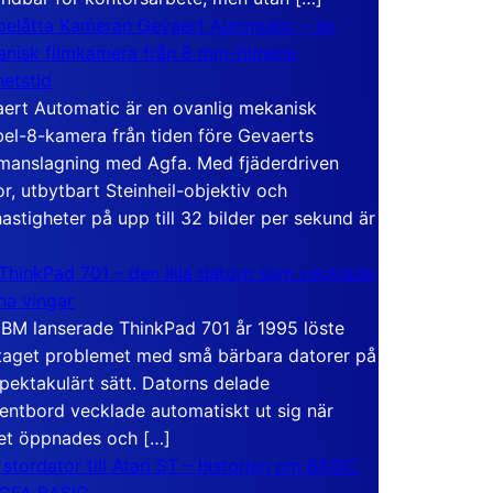
elåtta Kameran Gevaert Automatic – en
nisk filmkamera från 8 mm-filmens
hetstid
ert Automatic är en ovanlig mekanisk
el-8-kamera från tiden före Gevaerts
anslagning med Agfa. Med fjäderdriven
r, utbytbart Steinheil-objektiv och
hastigheter på upp till 32 bilder per sekund är
ThinkPad 701 – den lilla datorn som vecklade
ina vingar
IBM lanserade ThinkPad 701 år 1995 löste
taget problemet med små bärbara datorer på
spektakulärt sätt. Datorns delade
entbord vecklade automatiskt ut sig när
et öppnades och […]
 stordator till Atari ST – historien om BASIC
 GFA BASIC