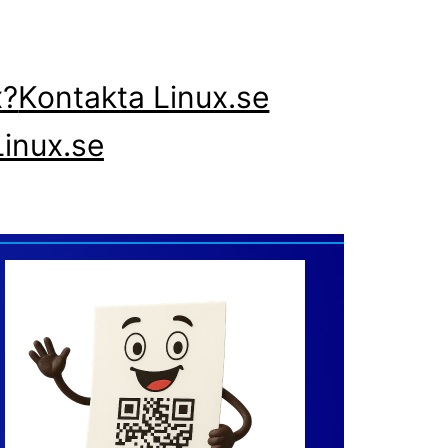
x?
Kontakta Linux.se
inux.se