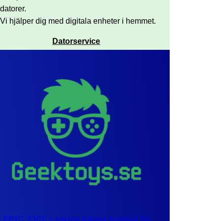
datorer.
Vi hjälper dig med digitala enheter i hemmet.
Datorservice
EPYC 7302 – sexton kärnor byggda för