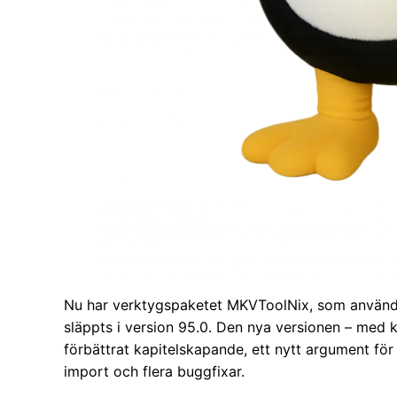
Nu har verktygspaketet MKVToolNix, som används 
släppts i version 95.0. Den nya versionen – me
förbättrat kapitelskapande, ett nytt argument fö
import och flera buggfixar.