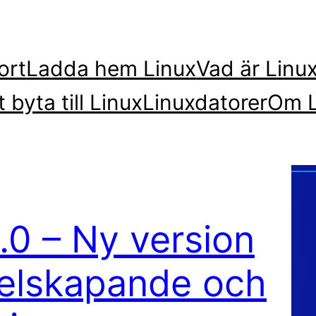
ort
Ladda hem Linux
Vad är Linu
t byta till Linux
Linuxdatorer
Om L
0 – Ny version
itelskapande och