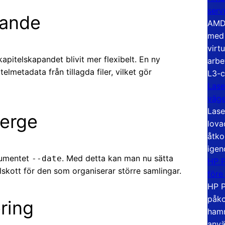
serv
pande
AMD 
med 
virt
apitelskapandet blivit mer flexibelt. En ny
arbe
elmetadata från tillagda filer, vilket gör
L3-c
Lase
väg
Lase
erge
lova
åtko
igen
gumentet
. Med detta kan man nu sätta
--date
HP P
llskott för den som organiserar större samlingar.
före
HP P
påko
ring
hamn
anvä