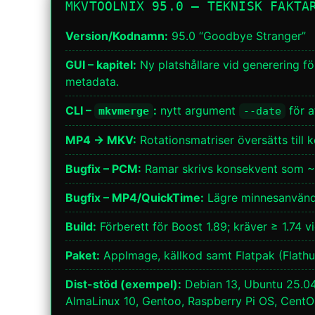
MKVTOOLNIX 95.0 — TEKNISK FAKTA
Version/Kodnamn:
95.0 “Goodbye Stranger”
GUI – kapitel:
Ny platshållare vid generering fö
metadata.
CLI –
:
nytt argument
för a
mkvmerge
--date
MP4 → MKV:
Rotationsmatriser översätts till 
Bugfix – PCM:
Ramar skrivs konsekvent som ~40
Bugfix – MP4/QuickTime:
Lägre minnesanvändn
Build:
Förberett för Boost 1.89; kräver ≥ 1.74 vi
Paket:
AppImage, källkod samt Flatpak (Flathu
Dist-stöd (exempel):
Debian 13, Ubuntu 25.04
AlmaLinux 10, Gentoo, Raspberry Pi OS, CentO