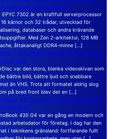
rar och tunga arbetsstationer
EPYC 7302 är en kraftfull serverprocessor
16 kärnor och 32 trådar, utvecklad för
ualisering, databaser och andra krävande
tsuppgifter. Med Zen 2-arkitektur, 128 MB
ache, åttakanaligt DDR4-minne […]
rDisc – den jättelika filmskivan som visade
en mot DVD
rDisc var den stora, blanka videoskivan som
de bättre bild, bättre ljud och snabbare
mst än VHS. Trots att formatet aldrig slog
om på bred front blev det en […]
roBook 430 G4 – en arbetsdator från tiden
 Windows 11
roBook 430 G4 var en gång en modern och
stad arbetsdator för företag. I dag har den
at i teknikens gränsland: fortfarande fullt
ndbar för kontorsarbete, men utan […]