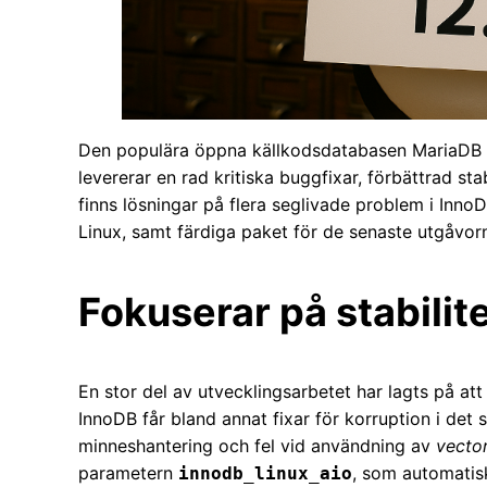
Den populära öppna källkodsdatabasen MariaDB är
levererar en rad kritiska buggfixar, förbättrad st
finns lösningar på flera seglivade problem i Inno
Linux, samt färdiga paket för de senaste utgåvo
Fokuserar på stabilit
En stor del av utvecklingsarbetet har lagts på att
InnoDB får bland annat fixar för korruption i det 
minneshantering och fel vid användning av
vecto
parametern
, som automatis
innodb_linux_aio