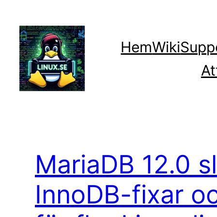
Hoppa
till
innehåll
Hem
Wiki
Supp
At
MariaDB 12.0 sl
InnoDB-fixar o