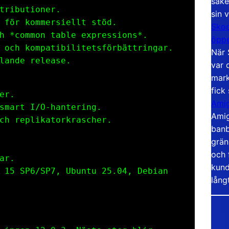
säke
tributioner.
sin 
 för kommersiellt stöd.
Skoo
h *common table expressions*.
öppe
 och kompatibilitetsförbättringar.
När 
lande release.
var 
mark
fick
er.
Amig
smart I/O-hantering.
Amig
ch replikatorkrascher.
banb
grän
och 
ar.
kund
 15 SP6/SP7, Ubuntu 25.04, Debian
lång