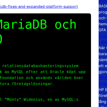
BASI
nnodb-fixes-and-expanded-platform-support
prog
och 
MariaDB och
hemd
GFA
0
Com
i di
När 
bara
näml
ett 
 relationsdatabashanteringssystem
gjor
k av MySQL efter att Oracle köpt upp
HP E
Foundation och används världen över
före
tora företagslösningar.
HP E
före
l ”Monty” Widenius, en av MySQL:s
lång