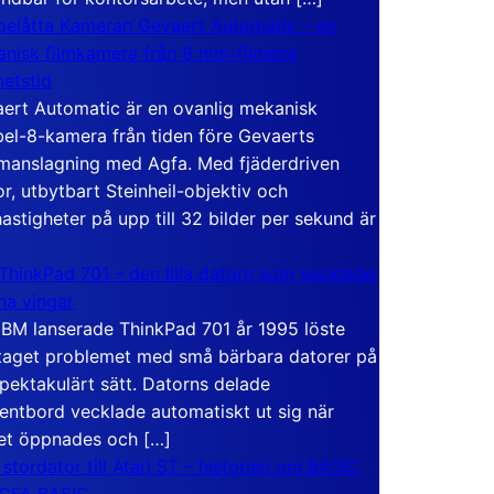
elåtta Kameran Gevaert Automatic – en
nisk filmkamera från 8 mm-filmens
hetstid
ert Automatic är en ovanlig mekanisk
el-8-kamera från tiden före Gevaerts
anslagning med Agfa. Med fjäderdriven
r, utbytbart Steinheil-objektiv och
hastigheter på upp till 32 bilder per sekund är
ThinkPad 701 – den lilla datorn som vecklade
ina vingar
IBM lanserade ThinkPad 701 år 1995 löste
taget problemet med små bärbara datorer på
spektakulärt sätt. Datorns delade
entbord vecklade automatiskt ut sig när
et öppnades och […]
 stordator till Atari ST – historien om BASIC
 GFA BASIC