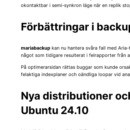
okontaktbar i semi-synkron läge när en replik st
Förbättringar i back
mariabackup
kan nu hantera svåra fall med Aria-t
något som tidigare resulterat i felrapporter från 
På optimerarsidan rättas buggar som kunde orsak
felaktiga indexplaner och oändliga loopar vid an
Nya distributioner och
Ubuntu 24.10