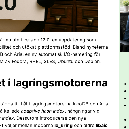
 nu ute i version 12.0, en uppdatering som
abilitet och utökat plattformsstöd. Bland nyheterna
DB och Aria, en ny automatisk I/O-hantering för
rna av Fedora, RHEL, SLES, Ubuntu och Debian.
et i lagringsmotorerna
 täppa till hål i lagringsmotorerna InnoDB och Aria.
så kallade
adaptive hash index
, hängningar vid
r index
. Dessutom introduceras den nya
kt väljer mellan moderna
io_uring
och äldre
libaio