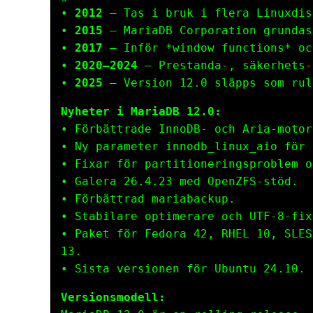
•
2012
– Tas i bruk i flera Linuxdis
•
2015
– MariaDB Corporation grundas
•
2017
– Inför *window functions* oc
•
2020–2024
– Prestanda-, säkerhets-
•
2025
– Version 12.0 släpps som rul
Nyheter i MariaDB 12.0:
• Förbättrade InnoDB- och Aria-motor
• Ny parameter
innodb_linux_aio
för 
• Fixar för partitioneringsproblem o
• Galera 26.4.23 med OpenZFS-stöd.
• Förbättrad mariabackup.
• Stabilare optimerare och UTF-8-fix
• Paket för Fedora 42, RHEL 10, SLES
13.
• Sista versionen för Ubuntu 24.10.
Versionsmodell: