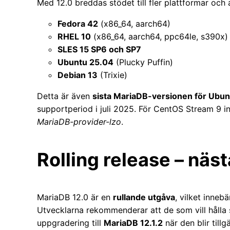
Med 12.0 breddas stödet till fler plattformar och a
Fedora 42
(x86_64, aarch64)
RHEL 10
(x86_64, aarch64, ppc64le, s390x)
SLES 15 SP6 och SP7
Ubuntu 25.04
(Plucky Puffin)
Debian 13
(Trixie)
Detta är även
sista MariaDB-versionen för Ubun
supportperiod i juli 2025. För CentOS Stream 9 i
MariaDB-provider-lzo
.
Rolling release – näst
MariaDB 12.0 är en
rullande utgåva
, vilket inneb
Utvecklarna rekommenderar att de som vill hålla 
uppgradering till
MariaDB 12.1.2
när den blir tillg