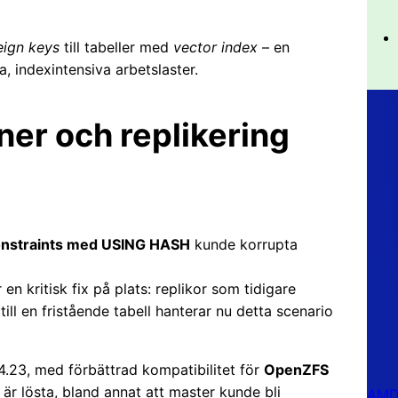
eign keys
till tabeller med
vector index
– en
a, indexintensiva arbetslaster.
ner och replikering
nstraints med USING HASH
kunde korrupta
en kritisk fix på plats: replikor som tidigare
ill en fristående tabell hanterar nu detta scenario
.4.23, med förbättrad kompatibilitet för
OpenZFS
 är lösta, bland annat att master kunde bli
AMD 