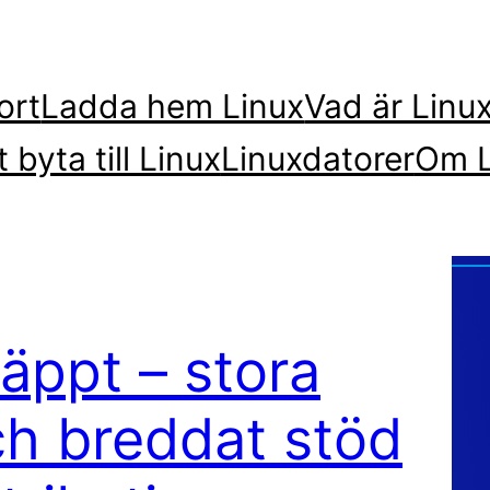
ort
Ladda hem Linux
Vad är Linu
t byta till Linux
Linuxdatorer
Om L
äppt – stora
ch breddat stöd