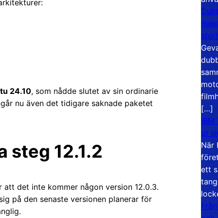
rkitekturer:
Dubb
meka
stor
Geva
dubb
samm
moto
tu 24.10
, som nådde slutet av sin ordinarie
film
ngår nu även det tidigare saknade paketet
[…]
IBM 
ut s
När 
a steg 12.1.2
före
ett 
tang
är att det inte kommer någon version 12.0.3.
lock
sig på den senaste versionen planerar för
Från
änglig.
och