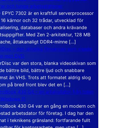
rar och tunga arbetsstationer
EPYC 7302 är en kraftfull serverprocessor
16 kärnor och 32 trådar, utvecklad för
ualisering, databaser och andra krävande
tsuppgifter. Med Zen 2-arkitektur, 128 MB
ache, åttakanaligt DDR4-minne […]
rDisc – den jättelika filmskivan som visade
en mot DVD
rDisc var den stora, blanka videoskivan som
de bättre bild, bättre ljud och snabbare
mst än VHS. Trots att formatet aldrig slog
om på bred front blev det en […]
roBook 430 G4 – en arbetsdator från tiden
 Windows 11
roBook 430 G4 var en gång en modern och
stad arbetsdator för företag. I dag har den
at i teknikens gränsland: fortfarande fullt
ndbar för kontorsarbete, men utan […]