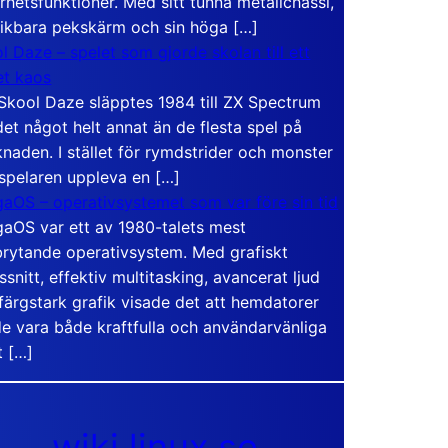
rhetsfunktioner. Med sitt tunna metallchassi,
vikbara pekskärm och sin höga […]
l Daze – spelet som gjorde skolan till ett
t kaos
Skool Daze släpptes 1984 till ZX Spectrum
det något helt annat än de flesta spel på
naden. I stället för rymdstrider och monster
 spelaren uppleva en […]
aOS – operativsystemet som var före sin tid
aOS var ett av 1980-talets mest
rytande operativsystem. Med grafiskt
ssnitt, effektiv multitasking, avancerat ljud
färgstark grafik visade det att hemdatorer
e vara både kraftfulla och användarvänliga
t […]
wiki.linux.se