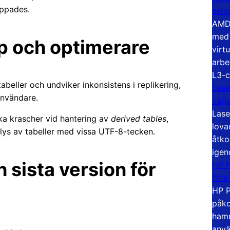
oppades.
serv
AMD 
med 
up och optimerare
virt
arbe
L3-c
abeller och undviker inkonsistens i replikering,
Lase
användare.
väg
Lase
a krascher vid hantering av
derived tables
,
lova
alys av tabeller med vissa UTF-8-tecken.
åtko
igen
 sista version för
HP P
före
HP P
påko
hamn
anvä