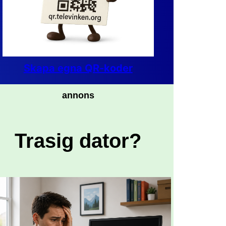
Skapa egna QR-koder
annons
Trasig dator?