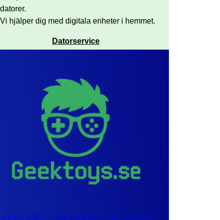
datorer.
Vi hjälper dig med digitala enheter i hemmet.
Datorservice
EPYC 7302 – sexton kärnor byggda för