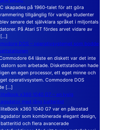
C skapades på 1960-talet för att göra
rammering tillgänglig för vanliga studenter
blev senare det självklara språket i miljontals
atorer. På Atari ST fördes arvet vidare av
 […]
modore DOS – operativsystemet som bodde
skettstationen
Commodore 64 läste en diskett var det inte
 datorn som arbetade. Diskettstationen hade
igen en egen processor, ett eget minne och
eget operativsystem. Commodore DOS
de […]
liteBook x360 1040 G7 – en lyxig
tagsdator med lång batteritid
liteBook x360 1040 G7 var en påkostad
tagsdator som kombinerade elegant design,
 batteritid och flera avancerade