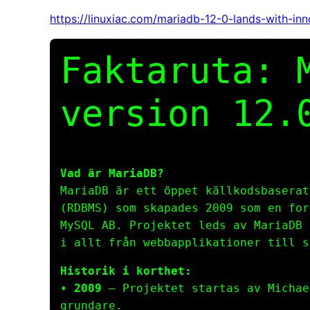
https://linuxiac.com/mariadb-12-0-lands-with-i
Faktaruta: 
version 12.
Vad är MariaDB?
MariaDB är ett öppet källkodsbaserat
(RDBMS) som skapades 2009 som en for
MySQL AB. Projektet leds av MariaDB 
i allt från webbapplikationer till s
Historik i korthet:
•
2009
– Projektet startas av Michae
grundare.