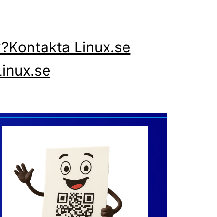
x?
Kontakta Linux.se
inux.se