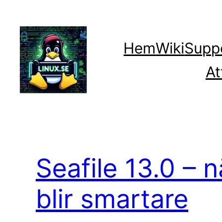
Hoppa
till
innehåll
Hem
Wiki
Supp
At
Seafile 13.0 – n
blir smartare