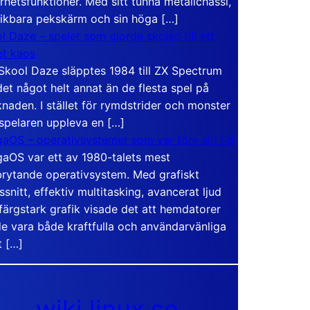
rhetsfunktioner. Med sitt tunna metallchassi,
vikbara pekskärm och sin höga […]
l Daze – spelet som gjorde skolan till ett
t kaos
Skool Daze släpptes 1984 till ZX Spectrum
det något helt annat än de flesta spel på
naden. I stället för rymdstrider och monster
 spelaren uppleva en […]
aOS – operativsystemet som var före sin tid
aOS var ett av 1980-talets mest
rytande operativsystem. Med grafiskt
ssnitt, effektiv multitasking, avancerat ljud
färgstark grafik visade det att hemdatorer
e vara både kraftfulla och användarvänliga
t […]
wiki.linux.se