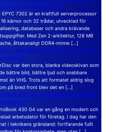
rar och tunga arbetsstationer
EPYC 7302 är en kraftfull serverprocessor
16 kärnor och 32 trådar, utvecklad för
ualisering, databaser och andra krävande
tsuppgifter. Med Zen 2-arkitektur, 128 MB
ache, åttakanaligt DDR4-minne […]
rDisc – den jättelika filmskivan som visade
en mot DVD
rDisc var den stora, blanka videoskivan som
de bättre bild, bättre ljud och snabbare
mst än VHS. Trots att formatet aldrig slog
om på bred front blev det en […]
roBook 430 G4 – en arbetsdator från tiden
 Windows 11
roBook 430 G4 var en gång en modern och
stad arbetsdator för företag. I dag har den
at i teknikens gränsland: fortfarande fullt
ndbar för kontorsarbete, men utan […]