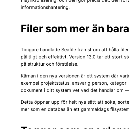
filsynkronisering, och den gör precis det: den förva
informationshantering.
Filer som mer än bara 
Tidigare handlade Seafile främst om att hålla fi
pålitligt och effektivt. Version 13.0 tar ett stort 
på struktur och förståelse.
Kärnan i den nya versionen är ett system där varje
exempel projektstatus, ansvarig person, kategori 
dokument i ditt system vet vad det handlar om — 
Detta öppnar upp för helt nya sätt att söka, sortera 
mer som en databas än ett gammaldags filsystem