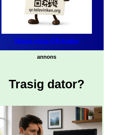
Skapa egna QR-koder
annons
Trasig dator?