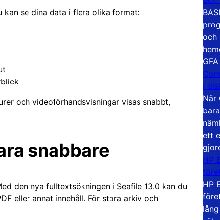
BASI
u kan se dina data i flera olika format:
prog
och 
hemd
GFA
ut
Com
rblick
i di
När 
urer och videoförhandsvisningar visas snabbt,
bara
näml
ett 
bara snabbare
gjor
HP E
före
HP E
Med den nya fulltextsökningen i Seafile 13.0 kan du
före
F eller annat innehåll. För stora arkiv och
lång