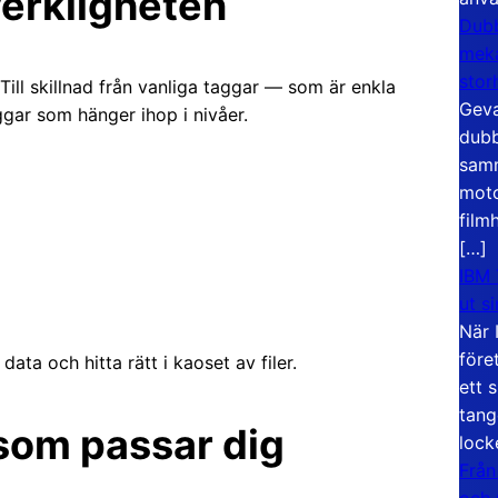
erkligheten
Dubb
meka
stor
 Till skillnad från vanliga taggar — som är enkla
Geva
ggar som hänger ihop i nivåer.
dubb
samm
moto
film
[…]
IBM 
ut s
När 
före
ata och hitta rätt i kaoset av filer.
ett 
tang
 som passar dig
lock
Från
och