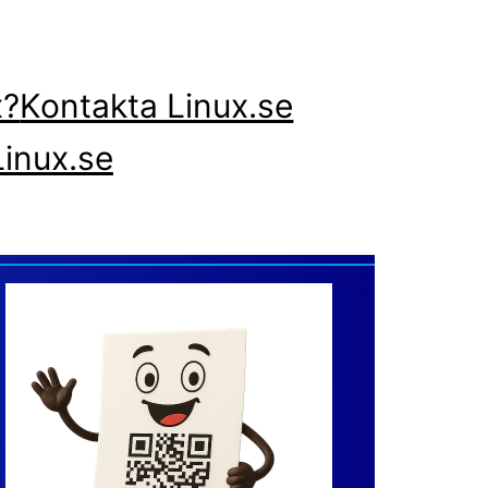
x?
Kontakta Linux.se
inux.se