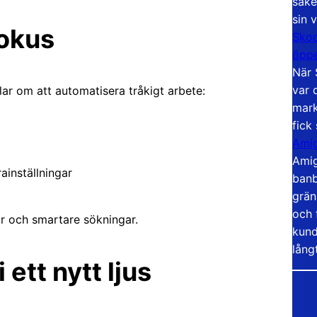
säke
sin 
fokus
Skoo
öppe
När 
var 
lar om att automatisera tråkigt arbete:
mark
fick
Amig
Amig
inställningar
banb
grän
och 
ur och smartare sökningar.
kund
lång
ett nytt ljus