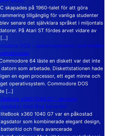
C skapades på 1960-talet för att göra
rammering tillgänglig för vanliga studenter
blev senare det självklara språket i miljontals
atorer. På Atari ST fördes arvet vidare av
 […]
modore DOS – operativsystemet som bodde
skettstationen
Commodore 64 läste en diskett var det inte
 datorn som arbetade. Diskettstationen hade
igen en egen processor, ett eget minne och
eget operativsystem. Commodore DOS
de […]
liteBook x360 1040 G7 – en lyxig
tagsdator med lång batteritid
liteBook x360 1040 G7 var en påkostad
tagsdator som kombinerade elegant design,
 batteritid och flera avancerade