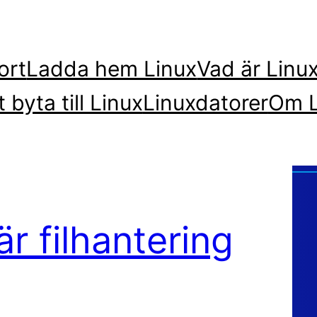
ort
Ladda hem Linux
Vad är Linu
t byta till Linux
Linuxdatorer
Om L
är filhantering