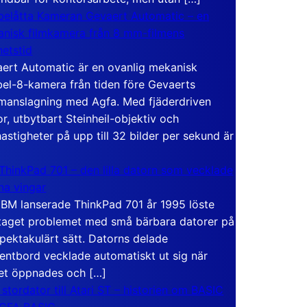
elåtta Kameran Gevaert Automatic – en
nisk filmkamera från 8 mm-filmens
hetstid
ert Automatic är en ovanlig mekanisk
el-8-kamera från tiden före Gevaerts
anslagning med Agfa. Med fjäderdriven
r, utbytbart Steinheil-objektiv och
hastigheter på upp till 32 bilder per sekund är
ThinkPad 701 – den lilla datorn som vecklade
ina vingar
IBM lanserade ThinkPad 701 år 1995 löste
taget problemet med små bärbara datorer på
spektakulärt sätt. Datorns delade
entbord vecklade automatiskt ut sig när
et öppnades och […]
 stordator till Atari ST – historien om BASIC
 GFA BASIC