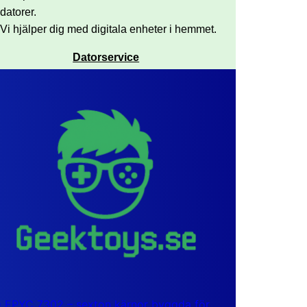
datorer.
Vi hjälper dig med digitala enheter i hemmet.
Datorservice
EPYC 7302 – sexton kärnor byggda för