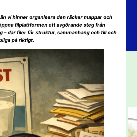
e än vi hinner organisera den räcker mappar och
n öppna filplattformen ett avgörande steg från
ng – där filer får struktur, sammanhang och till och
pliga på riktigt.