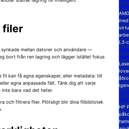
ndlar statisk lagring till intelligent
serv
AMD 
med 
filer
virt
arbe
L3-c
Lase
ler synkade mellan datorer och användare —
väg
steg bort från ren lagring och lägger istället fokus
Lase
lova
 fil kan få egna egenskaper, eller metadata: till
åtko
eller egna anpassade fält. Tänk dig att varje
igen
inte bara vad det heter.
HP P
före
och filtrera filer. Plötsligt blir dina filbibliotek
HP P
.
påko
hamn
anvä