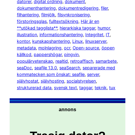
datorer
, 
digital ordning
, 
dokument
, 
dokumenthantering
, 
dokumentredigering
, 
filer
, 
filhantering
, 
filmjölk
, 
filsynkronisering
, 
förstoringsglas
, 
fulltextsökning
, 
Här är en
**utökad tagglista**
, 
hierarkiska taggar
, 
humor
, 
illustration
, 
informationshantering
, 
Integritet
, 
IT
, 
kontor
, 
kunskapshantering
, 
Linux
, 
linuxserver
, 
metadata
, 
molnlagring
, 
ocr
, 
Open-source
, 
öppen
källkod
, 
pappershögar
, 
pingvin
, 
populärvetenskap
, 
realtid
, 
retroaffisch
, 
samarbete
, 
seaDoc
, 
seafile 13.0
, 
seaSearch
, 
separerade med
kommatecken som önskat: seafile
, 
server
, 
självhostat
, 
självhosting
, 
socialstyrelsen
, 
strukturerad data
, 
svensk text
, 
taggar
, 
teknik
, 
tux
annons