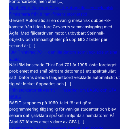
kontorsarbete, men utan […]
Dubbelåtta Kameran Gevaert Automatic – en mekanisk
filmkamera från 8 mm-filmens storhetstid
Gevaert Automatic är en ovanlig mekanisk dubbel-8-
kamera från tiden före Gevaerts sammanslagning med
Agfa. Med fjäderdriven motor, utbytbart Steinheil-
objektiv och filmhastigheter på upp till 32 bilder per
sekund är […]
IBM ThinkPad 701 – den lilla datorn som vecklade ut sina
vingar
När IBM lanserade ThinkPad 701 år 1995 löste företaget
problemet med små bärbara datorer på ett spektakulärt
sätt. Datorns delade tangentbord vecklade automatiskt ut
sig när locket öppnades och […]
Från stordator till Atari ST – historien om BASIC och GFA
BASIC
BASIC skapades på 1960-talet för att göra
programmering tillgänglig för vanliga studenter och blev
senare det självklara språket i miljontals hemdatorer. På
Atari ST fördes arvet vidare av GFA […]
Commodore DOS – operativsystemet som bodde i