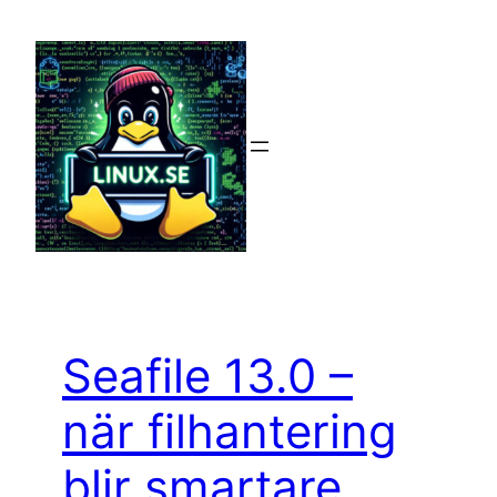
Hoppa
till
innehåll
Seafile 13.0 –
när filhantering
blir smartare