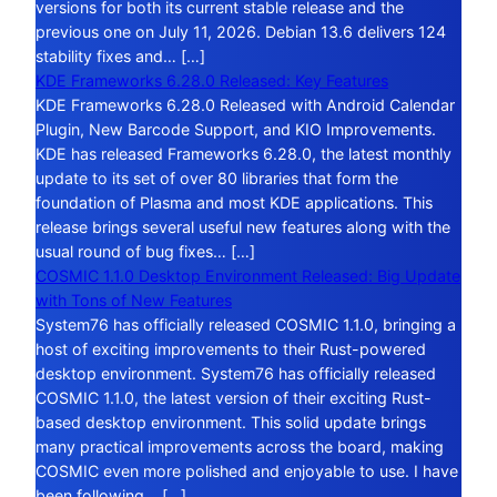
versions for both its current stable release and the
previous one on July 11, 2026. Debian 13.6 delivers 124
stability fixes and… […]
KDE Frameworks 6.28.0 Released: Key Features
KDE Frameworks 6.28.0 Released with Android Calendar
Plugin, New Barcode Support, and KIO Improvements.
KDE has released Frameworks 6.28.0, the latest monthly
update to its set of over 80 libraries that form the
foundation of Plasma and most KDE applications. This
release brings several useful new features along with the
usual round of bug fixes… […]
COSMIC 1.1.0 Desktop Environment Released: Big Update
with Tons of New Features
System76 has officially released COSMIC 1.1.0, bringing a
host of exciting improvements to their Rust-powered
desktop environment. System76 has officially released
COSMIC 1.1.0, the latest version of their exciting Rust-
based desktop environment. This solid update brings
many practical improvements across the board, making
COSMIC even more polished and enjoyable to use. I have
been following… […]