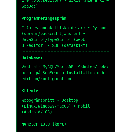
2.0 (blockeditor) • Wikis (hierarki +
SeaDoc)
Programmeringsspråk
C (prestandakritiska delar) • Python
(server/backend-tjänster) •
JavaScript/TypeScript (webb-
UI/editor) • SQL (dataskikt)
Databaser
Vanligt: MySQL/MariaDB. Sökning/index
beror på SeaSearch-installation och
edition/konfiguration.
Klienter
Webbgränssnitt • Desktop
(Linux/Windows/macOS) • Mobil
(Android/iOS)
Nyheter 13.0 (kort)