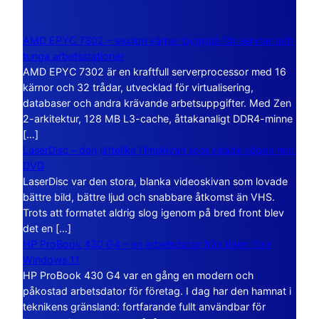
AMD EPYC 7302 – sexton kärnor byggda för servrar och
tunga arbetsstationer
AMD EPYC 7302 är en kraftfull serverprocessor med 16
kärnor och 32 trådar, utvecklad för virtualisering,
databaser och andra krävande arbetsuppgifter. Med Zen
2-arkitektur, 128 MB L3-cache, åttakanaligt DDR4-minne
[…]
LaserDisc – den jättelika filmskivan som visade vägen mot
DVD
LaserDisc var den stora, blanka videoskivan som lovade
bättre bild, bättre ljud och snabbare åtkomst än VHS.
Trots att formatet aldrig slog igenom på bred front blev
det en […]
HP ProBook 430 G4 – en arbetsdator från tiden före
Windows 11
HP ProBook 430 G4 var en gång en modern och
påkostad arbetsdator för företag. I dag har den hamnat i
teknikens gränsland: fortfarande fullt användbar för