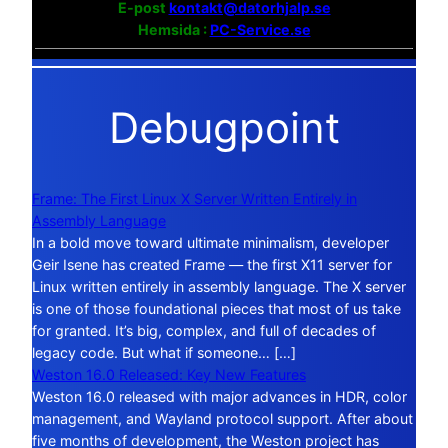
E-post
kontakt@datorhjalp.se
Hemsida :
PC-Service.se
Debugpoint
Frame: The First Linux X Server Written Entirely in
Assembly Language
In a bold move toward ultimate minimalism, developer
Geir Isene has created Frame — the first X11 server for
Linux written entirely in assembly language. The X server
is one of those foundational pieces that most of us take
for granted. It’s big, complex, and full of decades of
legacy code. But what if someone… […]
Weston 16.0 Released: Key New Features
Weston 16.0 released with major advances in HDR, color
management, and Wayland protocol support. After about
five months of development, the Weston project has