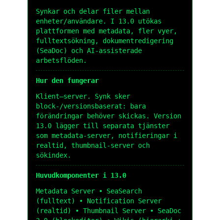
Synkar och delar filer mellan
enheter/användare. I 13.0 utökas
plattformen med metadata, fler vyer,
fulltextsökning, dokumentredigering
(SeaDoc) och AI-assisterade
arbetsflöden.
Hur den fungerar
Klient–server. Synk sker
block-/versionsbaserat: bara
förändringar behöver skickas. Version
13.0 lägger till separata tjänster
som metadata-server, notifieringar i
realtid, thumbnail-server och
sökindex.
Huvudkomponenter i 13.0
Metadata Server • SeaSearch
(fulltext) • Notification Server
(realtid) • Thumbnail Server • SeaDoc