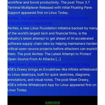
workflow and boost productivity. The post Tmux 3.7
Terminal Multiplexer Released with Initial Floating Pane
Support appeared first on Linux Today.
Akrites: The Latest Attempt to Protect Open-Source
From AI Attacks Has Arrived
Akrites, a new Linux Foundation initiative backed by many
of the world’s largest tech and financial firms, is the
industry’s latest attempt to get ahead of AI‑accelerated
software supply chain risks by helping maintainers harden
critical open-source projects before attackers can exploit
them. The post Akrites: The Latest Attempt to Protect
Open-Source From AI Attacks […]
Meet Drawy, KDE’s Infinite Whiteboard App for Linux
KDE’s Drawy brings an Excalidraw-like infinite whiteboard
to Linux desktops, built for quick sketches, diagrams,
annotations, and visual notes. The post Meet Drawy,
KDE’s Infinite Whiteboard App for Linux appeared first on
Linux Today.
ANNONS