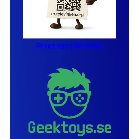
Skapa egna QR-koder