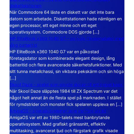
diskettstationen
När Commodore 64 läste en diskett var det inte bara
datorn som arbetade. Diskettstationen hade nämligen en
egen processor, ett eget minne och ett eget
operativsystem. Commodore DOS gjorde […]
HP EliteBook x360 1040 G7 – en lyxig företagsdator med
lång batteritid
HP EliteBook x360 1040 G7 var en påkostad
företagsdator som kombinerade elegant design, lång
batteritid och flera avancerade säkerhetsfunktioner. Med
sitt tunna metallchassi, sin vikbara pekskärm och sin höga
[…]
Skool Daze – spelet som gjorde skolan till ett öppet kaos
När Skool Daze släpptes 1984 till ZX Spectrum var det
något helt annat än de flesta spel på marknaden. I stället
för rymdstrider och monster fick spelaren uppleva en […]
AmigaOS – operativsystemet som var före sin tid
AmigaOS var ett av 1980-talets mest banbrytande
operativsystem. Med grafiskt gränssnitt, effektiv
multitasking, avancerat ljud och färgstark grafik visade