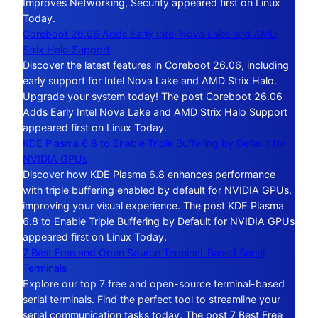
Improves Networking, Security appeared first on Linux
Today.
Coreboot 26.06 Adds Early Intel Nova Lake and AMD
Strix Halo Support
Discover the latest features in Coreboot 26.06, including
early support for Intel Nova Lake and AMD Strix Halo.
Upgrade your system today! The post Coreboot 26.06
Adds Early Intel Nova Lake and AMD Strix Halo Support
appeared first on Linux Today.
KDE Plasma 6.8 to Enable Triple Buffering by Default for
NVIDIA GPUs
Discover how KDE Plasma 6.8 enhances performance
with triple buffering enabled by default for NVIDIA GPUs,
improving your visual experience. The post KDE Plasma
6.8 to Enable Triple Buffering by Default for NVIDIA GPUs
appeared first on Linux Today.
7 Best Free and Open Source Terminal-Based Serial
Terminals
Explore our top 7 free and open-source terminal-based
serial terminals. Find the perfect tool to streamline your
serial communication tasks today. The post 7 Best Free