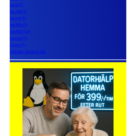
ipcs(1)
ipcmk(1)
ipcrm(1)
mkfifo(1)
mkfifo(1p)
uconv(1)
iconv(1)
Debian Source list