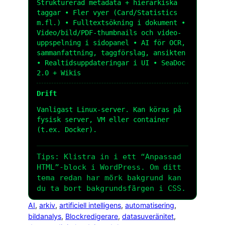
Strukturerad metadata + hierarkiska
taggar • Fler vyer (Card/Statistics
m.fl.) • Fulltextsökning i dokument •
Video/bild/PDF-thumbnails och video-
uppspelning i sidopanel • AI för OCR,
sammanfattning, taggförslag, ansikten
• Realtidsuppdateringar i UI • SeaDoc
2.0 + Wikis
Drift
Vanligast Linux-server. Kan köras på
fysisk server, VM eller container
(t.ex. Docker).
Tips: Klistra in i ett “Anpassad
HTML”-block i WordPress. Om ditt
tema redan har mörk bakgrund kan
du ta bort bakgrundsfärgen i CSS.
AI
, 
arkiv
, 
artificiell intelligens
, 
automatisering
, 
bildanalys
, 
Blockredigerare
, 
datasuveränitet
, 