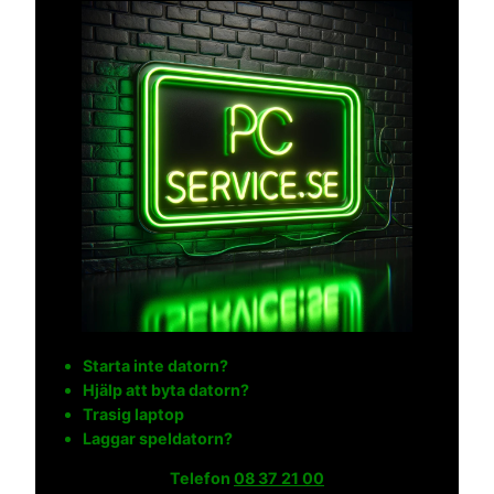
Starta inte datorn?
Hjälp att byta datorn?
Trasig laptop
Laggar speldatorn?
Telefon
08 37 21 00