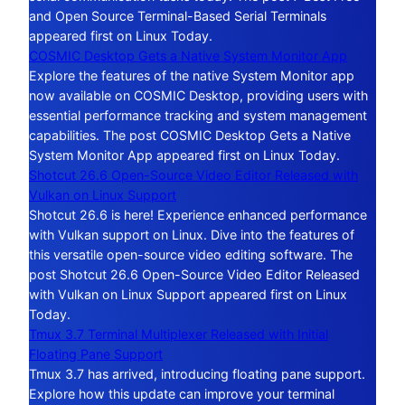
and Open Source Terminal-Based Serial Terminals
appeared first on Linux Today.
COSMIC Desktop Gets a Native System Monitor App
Explore the features of the native System Monitor app
now available on COSMIC Desktop, providing users with
essential performance tracking and system management
capabilities. The post COSMIC Desktop Gets a Native
System Monitor App appeared first on Linux Today.
Shotcut 26.6 Open-Source Video Editor Released with
Vulkan on Linux Support
Shotcut 26.6 is here! Experience enhanced performance
with Vulkan support on Linux. Dive into the features of
this versatile open-source video editing software. The
post Shotcut 26.6 Open-Source Video Editor Released
with Vulkan on Linux Support appeared first on Linux
Today.
Tmux 3.7 Terminal Multiplexer Released with Initial
Floating Pane Support
Tmux 3.7 has arrived, introducing floating pane support.
Explore how this update can improve your terminal