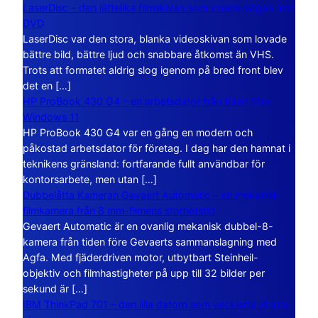
LaserDisc – den jättelika filmskivan som visade vägen mot
DVD
LaserDisc var den stora, blanka videoskivan som lovade
bättre bild, bättre ljud och snabbare åtkomst än VHS.
Trots att formatet aldrig slog igenom på bred front blev
det en […]
HP ProBook 430 G4 – en arbetsdator från tiden före
Windows 11
HP ProBook 430 G4 var en gång en modern och
påkostad arbetsdator för företag. I dag har den hamnat i
teknikens gränsland: fortfarande fullt användbar för
kontorsarbete, men utan […]
Dubbelåtta Kameran Gevaert Automatic – en mekanisk
filmkamera från 8 mm-filmens storhetstid
Gevaert Automatic är en ovanlig mekanisk dubbel-8-
kamera från tiden före Gevaerts sammanslagning med
Agfa. Med fjäderdriven motor, utbytbart Steinheil-
objektiv och filmhastigheter på upp till 32 bilder per
sekund är […]
IBM ThinkPad 701 – den lilla datorn som vecklade ut sina