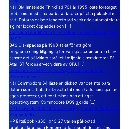
vingar
När IBM lanserade ThinkPad 701 år 1995 löste företaget
problemet med små bärbara datorer på ett spektakulärt
sätt. Datorns delade tangentbord vecklade automatiskt ut
sig när locket öppnades och […]
Från stordator till Atari ST – historien om BASIC och GFA
BASIC
BASIC skapades på 1960-talet för att göra
programmering tillgänglig för vanliga studenter och blev
senare det självklara språket i miljontals hemdatorer. På
Atari ST fördes arvet vidare av GFA […]
Commodore DOS – operativsystemet som bodde i
diskettstationen
När Commodore 64 läste en diskett var det inte bara
datorn som arbetade. Diskettstationen hade nämligen en
egen processor, ett eget minne och ett eget
operativsystem. Commodore DOS gjorde […]
HP EliteBook x360 1040 G7 – en lyxig företagsdator med
lång batteritid
HP EliteBook x360 1040 G7 var en påkostad
företagsdator som kombinerade elegant design, lång