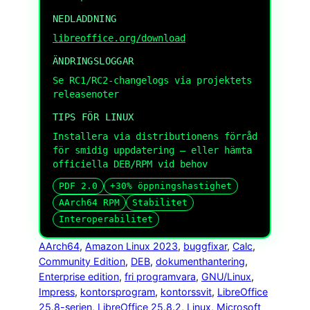
NEDLADDNING
libreoffice.org/download
ÄNDRINGSLOGGAR
Se RC1/RC2-changelogs via projektets
releasenoter
TIPS FÖR LINUX
Installera via distributionens förråd
för smidig uppdatering – eller hämta
officiella DEB/RPM vid behov
PDF 2.0
+30% öppningshastighet
AArch64 RPM
Stabilitet
Interoperabilitet
AArch64
, 
Amazon Linux 2023
, 
buggfixar
, 
Calc
, 
Community Edition
, 
DEB
, 
dokumenthantering
, 
Enterprise edition
, 
fri programvara
, 
GNU/Linux
, 
Impress
, 
kontorsprogram
, 
kontorssvit
, 
LibreOffice
25.8-serien
, 
LibreOffice 25.8.2
, 
Linux
, 
Microsoft