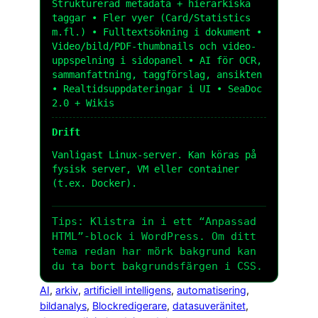
Strukturerad metadata + hierarkiska
taggar • Fler vyer (Card/Statistics
m.fl.) • Fulltextsökning i dokument •
Video/bild/PDF-thumbnails och video-
uppspelning i sidopanel • AI för OCR,
sammanfattning, taggförslag, ansikten
• Realtidsuppdateringar i UI • SeaDoc
2.0 + Wikis
Drift
Vanligast Linux-server. Kan köras på
fysisk server, VM eller container
(t.ex. Docker).
Tips: Klistra in i ett “Anpassad
HTML”-block i WordPress. Om ditt
tema redan har mörk bakgrund kan
du ta bort bakgrundsfärgen i CSS.
AI
, 
arkiv
, 
artificiell intelligens
, 
automatisering
, 
bildanalys
, 
Blockredigerare
, 
datasuveränitet
, 