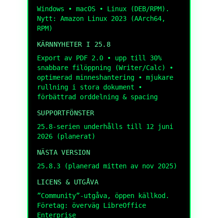
Windows • macOS • Linux (DEB/RPM).
Nytt: Amazon Linux 2023 (AArch64,
RPM)
KÄRNNYHETER I 25.8
Export av PDF 2.0 • upp till 30%
snabbare filöppning (Writer/Calc) •
optimerad minneshantering • mjukare
rullning i stora dokument •
förbättrad orddelning & spacing
SUPPORTFÖNSTER
25.8-serien underhålls till 12 juni
2026 (planerat)
NÄSTA VERSION
25.8.3 (planerad mitten av nov 2025)
LICENS & UTGÅVA
”Community”-utgåva, öppen källkod.
Företag: överväg LibreOffice
Enterprise