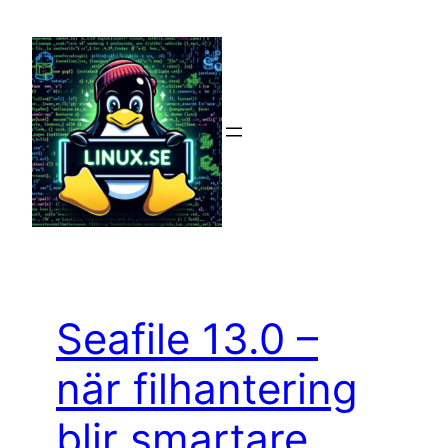
Hoppa
till
innehåll
Seafile 13.0 –
när filhantering
blir smartare