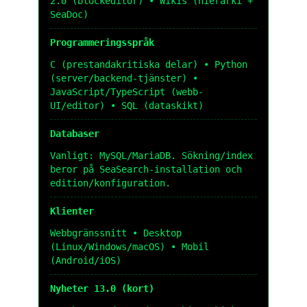
2.0 (blockeditor) • Wikis (hierarki +
SeaDoc)
Programmeringsspråk
C (prestandakritiska delar) • Python
(server/backend-tjänster) •
JavaScript/TypeScript (webb-
UI/editor) • SQL (dataskikt)
Databaser
Vanligt: MySQL/MariaDB. Sökning/index
beror på SeaSearch-installation och
edition/konfiguration.
Klienter
Webbgränssnitt • Desktop
(Linux/Windows/macOS) • Mobil
(Android/iOS)
Nyheter 13.0 (kort)