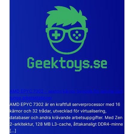
AMD EPYC 7302 – sexton kärnor byggda för servrar och
tunga arbetsstationer
AMD EPYC 7302 är en kraftfull serverprocessor med 16
kärnor och 32 trådar, utvecklad för virtualisering,
databaser och andra krävande arbetsuppgifter. Med Zen
2-arkitektur, 128 MB L3-cache, åttakanaligt DDR4-minne
[…]