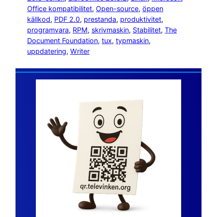
Office kompatibilitet
, 
Open-source
, 
öppen
källkod
, 
PDF 2.0
, 
prestanda
, 
produktivitet
, 
programvara
, 
RPM
, 
skrivmaskin
, 
Stabilitet
, 
The
Document Foundation
, 
tux
, 
typmaskin
, 
uppdatering
, 
Writer