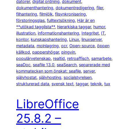
datorer
, 
digital ordning
, 
dokument
, 
dokumenthantering
, 
dokumentredigering
, 
filer
, 
filhantering
, 
filmjölk
, 
filsynkronisering
, 
förstoringsglas
, 
fulltextsökning
, 
Här är en
**utökad tagglista**
, 
hierarkiska taggar
, 
humor
, 
illustration
, 
informationshantering
, 
Integritet
, 
IT
, 
kontor
, 
kunskapshantering
, 
Linux
, 
linuxserver
, 
metadata
, 
molnlagring
, 
ocr
, 
Open-source
, 
öppen
källkod
, 
pappershögar
, 
pingvin
, 
populärvetenskap
, 
realtid
, 
retroaffisch
, 
samarbete
, 
seaDoc
, 
seafile 13.0
, 
seaSearch
, 
separerade med
kommatecken som önskat: seafile
, 
server
, 
självhostat
, 
självhosting
, 
socialstyrelsen
, 
strukturerad data
, 
svensk text
, 
taggar
, 
teknik
, 
tux
LibreOffice
25.8.2 –