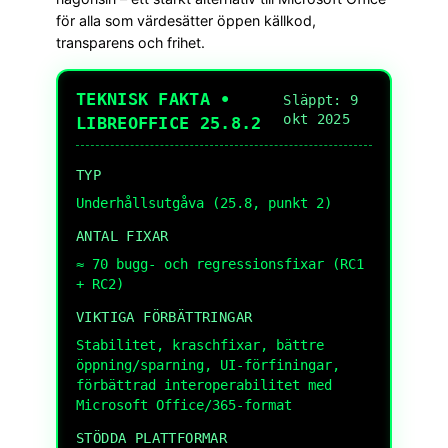
för alla som värdesätter öppen källkod,
transparens och frihet.
TEKNISK FAKTA •
Släppt: 9
okt 2025
LIBREOFFICE 25.8.2
TYP
Underhållsutgåva (25.8, punkt 2)
ANTAL FIXAR
≈ 70 bugg- och regressionsfixar (RC1
+ RC2)
VIKTIGA FÖRBÄTTRINGAR
Stabilitet, kraschfixar, bättre
öppning/sparning, UI-förfiningar,
förbättrad interoperabilitet med
Microsoft Office/365-format
STÖDDA PLATTFORMAR