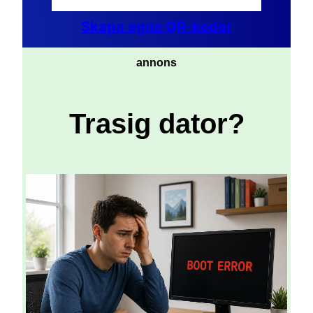
Skapa egna QR-koder
annons
Trasig dator?