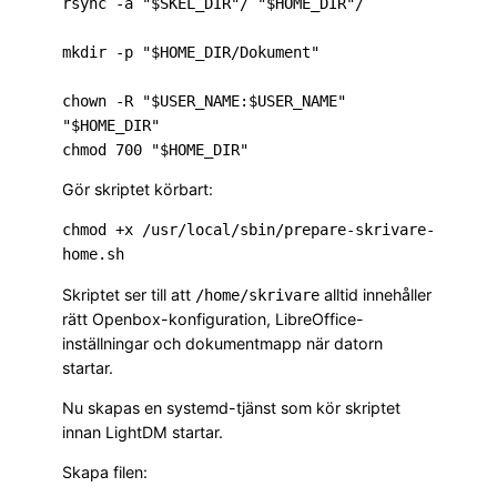
rsync -a "$SKEL_DIR"/ "$HOME_DIR"/

mkdir -p "$HOME_DIR/Dokument"

chown -R "$USER_NAME:$USER_NAME" 
"$HOME_DIR"

Gör skriptet körbart:
chmod +x /usr/local/sbin/prepare-skrivare-
Skriptet ser till att
alltid innehåller
/home/skrivare
rätt Openbox-konfiguration, LibreOffice-
inställningar och dokumentmapp när datorn
startar.
Nu skapas en systemd-tjänst som kör skriptet
innan LightDM startar.
Skapa filen: