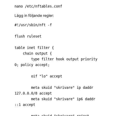
Lägg in följande regler:
#!/usr/sbin/nft -f

flush ruleset

table inet filter {

    chain output {

        type filter hook output priority 
0; policy accept;

        oif "lo" accept

        meta skuid "skrivare" ip daddr 
127.0.0.0/8 accept

        meta skuid "skrivare" ip6 daddr 
::1 accept
