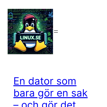
Hoppa
till
innehåll
En dator som
bara gör en sak
– och gör det