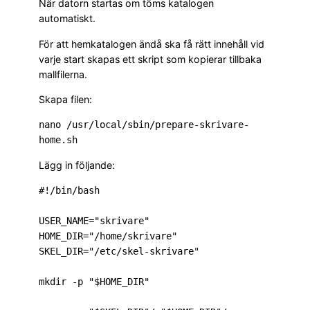
När datorn startas om töms katalogen
automatiskt.
För att hemkatalogen ändå ska få rätt innehåll vid
varje start skapas ett skript som kopierar tillbaka
mallfilerna.
Skapa filen:
nano /usr/local/sbin/prepare-skrivare-
Lägg in följande:
#!/bin/bash

USER_NAME="skrivare"

HOME_DIR="/home/skrivare"

SKEL_DIR="/etc/skel-skrivare"

mkdir -p "$HOME_DIR"
