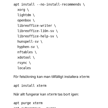
apt install --no-install-recommends \

  xorg \

  lightdm \

  openbox \

  libreoffice-writer \

  libreoffice-l10n-sv \

  libreoffice-help-sv \

  hunspell-sv \

  hyphen-sv \

  nftables \

  xdotool \

  rsync \

För felsökning kan man tillfälligt installera
:
xterm
När allt fungerar kan
tas bort igen:
xterm
apt purge xterm
