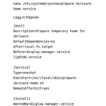
nano /etc/systemd/system/prepare-skrivare-
Lägg in följande:
[Unit]

Description=Prepare temporary home for 
skrivare

DefaultDependencies=no

After=local-fs.target

Before=display-manager.service 
lightdm.service

[Service]

Type=oneshot

ExecStart=/usr/local/sbin/prepare-
skrivare-home.sh

RemainAfterExit=yes

[Install]
