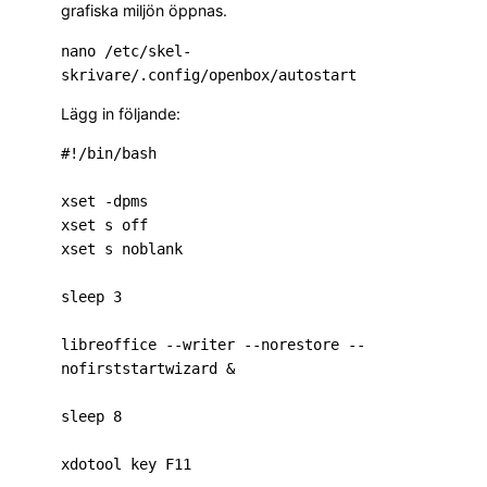
grafiska miljön öppnas.
nano /etc/skel-
Lägg in följande:
#!/bin/bash

xset -dpms

xset s off

xset s noblank

sleep 3

libreoffice --writer --norestore --
nofirststartwizard &

sleep 8
