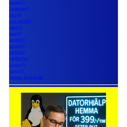
pmap(1)
hugetop(1)
lsirq(1)
pcp-ipcs(1)
lsipc(1)
ipcs(1)
ipcmk(1)
ipcrm(1)
mkfifo(1)
mkfifo(1p)
uconv(1)
iconv(1)
Debian Source list