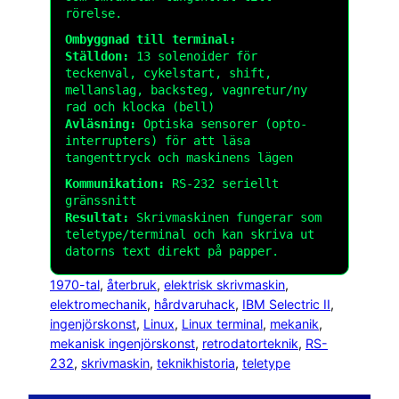
rörelse.
Ombyggnad till terminal:
Ställdon:
13 solenoider för
teckenval, cykelstart, shift,
mellanslag, backsteg, vagnretur/ny
rad och klocka (bell)
Avläsning:
Optiska sensorer (opto-
interrupters) för att läsa
tangenttryck och maskinens lägen
Kommunikation:
RS-232 seriellt
gränssnitt
Resultat:
Skrivmaskinen fungerar som
teletype/terminal och kan skriva ut
datorns text direkt på papper.
1970-tal
, 
återbruk
, 
elektrisk skrivmaskin
, 
elektromechanik
, 
hårdvaruhack
, 
IBM Selectric II
, 
ingenjörskonst
, 
Linux
, 
Linux terminal
, 
mekanik
, 
mekanisk ingenjörskonst
, 
retrodatorteknik
, 
RS-
232
, 
skrivmaskin
, 
teknikhistoria
, 
teletype