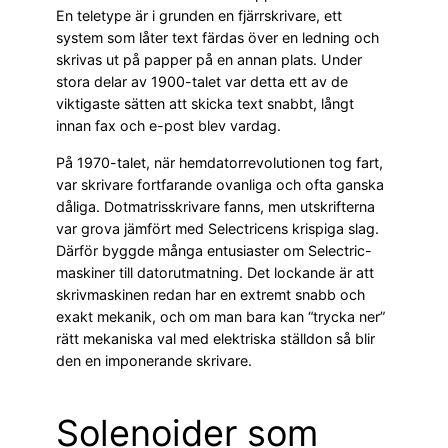
En teletype är i grunden en fjärrskrivare, ett
system som låter text färdas över en ledning och
skrivas ut på papper på en annan plats. Under
stora delar av 1900-talet var detta ett av de
viktigaste sätten att skicka text snabbt, långt
innan fax och e-post blev vardag.
På 1970-talet, när hemdatorrevolutionen tog fart,
var skrivare fortfarande ovanliga och ofta ganska
dåliga. Dotmatrisskrivare fanns, men utskrifterna
var grova jämfört med Selectricens krispiga slag.
Därför byggde många entusiaster om Selectric-
maskiner till datorutmatning. Det lockande är att
skrivmaskinen redan har en extremt snabb och
exakt mekanik, och om man bara kan “trycka ner”
rätt mekaniska val med elektriska ställdon så blir
den en imponerande skrivare.
Solenoider som