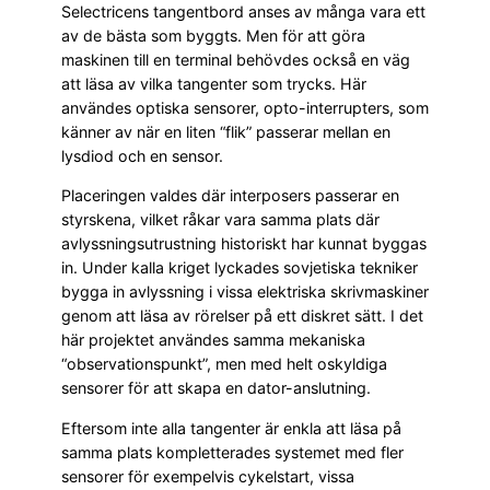
Selectricens tangentbord anses av många vara ett
av de bästa som byggts. Men för att göra
maskinen till en terminal behövdes också en väg
att läsa av vilka tangenter som trycks. Här
användes optiska sensorer, opto-interrupters, som
känner av när en liten “flik” passerar mellan en
lysdiod och en sensor.
Placeringen valdes där interposers passerar en
styrskena, vilket råkar vara samma plats där
avlyssningsutrustning historiskt har kunnat byggas
in. Under kalla kriget lyckades sovjetiska tekniker
bygga in avlyssning i vissa elektriska skrivmaskiner
genom att läsa av rörelser på ett diskret sätt. I det
här projektet användes samma mekaniska
“observationspunkt”, men med helt oskyldiga
sensorer för att skapa en dator-anslutning.
Eftersom inte alla tangenter är enkla att läsa på
samma plats kompletterades systemet med fler
sensorer för exempelvis cykelstart, vissa