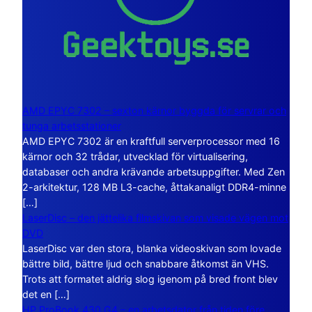
AMD EPYC 7302 – sexton kärnor byggda för servrar och
tunga arbetsstationer
AMD EPYC 7302 är en kraftfull serverprocessor med 16
kärnor och 32 trådar, utvecklad för virtualisering,
databaser och andra krävande arbetsuppgifter. Med Zen
2-arkitektur, 128 MB L3-cache, åttakanaligt DDR4-minne
[…]
LaserDisc – den jättelika filmskivan som visade vägen mot
DVD
LaserDisc var den stora, blanka videoskivan som lovade
bättre bild, bättre ljud och snabbare åtkomst än VHS.
Trots att formatet aldrig slog igenom på bred front blev
det en […]
HP ProBook 430 G4 – en arbetsdator från tiden före