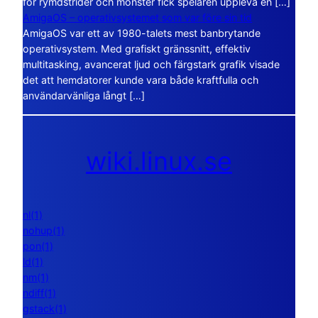
för rymdstrider och monster fick spelaren uppleva en […]
AmigaOS – operativsystemet som var före sin tid
AmigaOS var ett av 1980-talets mest banbrytande
operativsystem. Med grafiskt gränssnitt, effektiv
multitasking, avancerat ljud och färgstark grafik visade
det att hemdatorer kunde vara både kraftfulla och
användarvänliga långt […]
wiki.linux.se
nl(1)
nohup(1)
pon(1)
ld(1)
nm(1)
ndiff(1)
gstack(1)