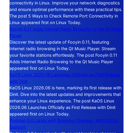
connectivity in Linux. Improve your network diagnostics
and ensure optimal performance with these practical tips.
The post 5 Ways to Check Remote Port Connectivity in
Linux appeared first on Linux Today.
Fooyin 0.11 Adds Internet Radio Browsing to the Qt Music
Player
Discover the latest update of Fooyin 0.11, featuring
Internet radio browsing in the Qt Music Player. Stream
your favorite stations effortlessly. The post Fooyin 0.11
Adds Internet Radio Browsing to the Qt Music Player
appeared first on Linux Today.
KaOS Linux 2026.06 Launches Officially as First Release
with Dinit
KaOS Linux 2026.06 is here, marking its first release with
Dinit. Dive into the latest updates and improvements that
enhance your Linux experience. The post KaOS Linux
2026.06 Launches Officially as First Release with Dinit
appeared first on Linux Today.
Podman 6.0 Lands with Breaking Changes, AMD GPUs
Support