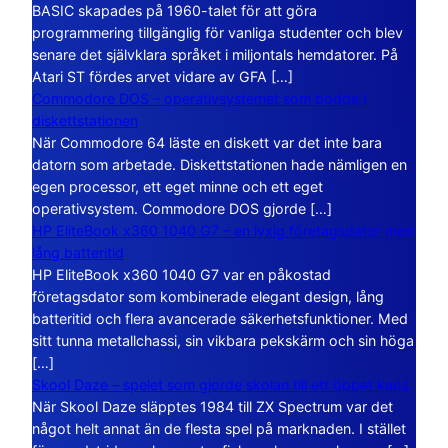
BASIC skapades på 1960-talet för att göra
programmering tillgänglig för vanliga studenter och blev
senare det självklara språket i miljontals hemdatorer. På
Atari ST fördes arvet vidare av GFA […]
Commodore DOS – operativsystemet som bodde i
diskettstationen
När Commodore 64 läste en diskett var det inte bara
datorn som arbetade. Diskettstationen hade nämligen en
egen processor, ett eget minne och ett eget
operativsystem. Commodore DOS gjorde […]
HP EliteBook x360 1040 G7 – en lyxig företagsdator med
lång batteritid
HP EliteBook x360 1040 G7 var en påkostad
företagsdator som kombinerade elegant design, lång
batteritid och flera avancerade säkerhetsfunktioner. Med
sitt tunna metallchassi, sin vikbara pekskärm och sin höga
[…]
Skool Daze – spelet som gjorde skolan till ett öppet kaos
När Skool Daze släpptes 1984 till ZX Spectrum var det
något helt annat än de flesta spel på marknaden. I stället