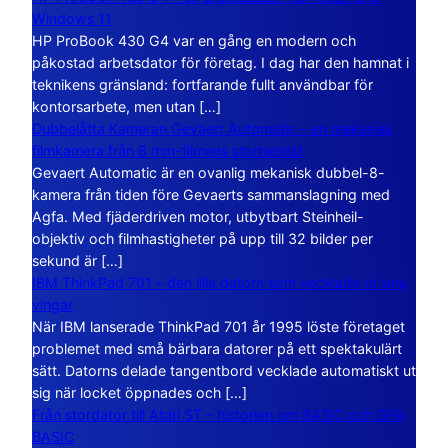
Windows 11
HP ProBook 430 G4 var en gång en modern och
påkostad arbetsdator för företag. I dag har den hamnat i
teknikens gränsland: fortfarande fullt användbar för
kontorsarbete, men utan […]
Dubbelåtta Kameran Gevaert Automatic – en mekanisk
filmkamera från 8 mm-filmens storhetstid
Gevaert Automatic är en ovanlig mekanisk dubbel-8-
kamera från tiden före Gevaerts sammanslagning med
Agfa. Med fjäderdriven motor, utbytbart Steinheil-
objektiv och filmhastigheter på upp till 32 bilder per
sekund är […]
IBM ThinkPad 701 – den lilla datorn som vecklade ut sina
vingar
När IBM lanserade ThinkPad 701 år 1995 löste företaget
problemet med små bärbara datorer på ett spektakulärt
sätt. Datorns delade tangentbord vecklade automatiskt ut
sig när locket öppnades och […]
Från stordator till Atari ST – historien om BASIC och GFA
BASIC