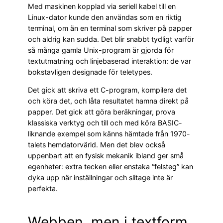
Med maskinen kopplad via seriell kabel till en
Linux-dator kunde den användas som en riktig
terminal, om än en terminal som skriver på papper
och aldrig kan sudda. Det blir snabbt tydligt varför
så många gamla Unix-program är gjorda för
textutmatning och linjebaserad interaktion: de var
bokstavligen designade för teletypes.
Det gick att skriva ett C-program, kompilera det
och köra det, och låta resultatet hamna direkt på
papper. Det gick att göra beräkningar, prova
klassiska verktyg och till och med köra BASIC-
liknande exempel som känns hämtade från 1970-
talets hemdatorvärld. Men det blev också
uppenbart att en fysisk mekanik ibland ger små
egenheter: extra tecken eller enstaka “felsteg” kan
dyka upp när inställningar och slitage inte är
perfekta.
Webben, men i textform