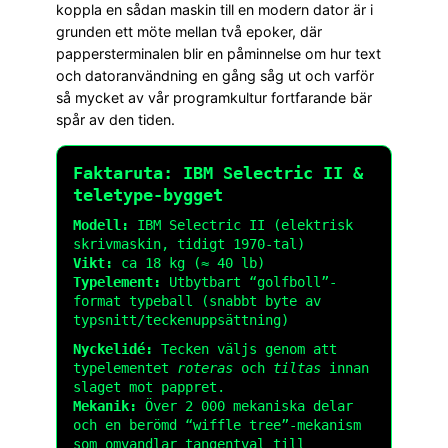
koppla en sådan maskin till en modern dator är i
grunden ett möte mellan två epoker, där
pappersterminalen blir en påminnelse om hur text
och datoranvändning en gång såg ut och varför
så mycket av vår programkultur fortfarande bär
spår av den tiden.
Faktaruta: IBM Selectric II &
teletype-bygget
Modell:
IBM Selectric II (elektrisk
skrivmaskin, tidigt 1970-tal)
Vikt:
ca 18 kg (≈ 40 lb)
Typelement:
Utbytbart “golfboll”-
format typeball (snabbt byte av
typsnitt/teckenuppsättning)
Nyckelidé:
Tecken väljs genom att
typelementet
roteras
och
tiltas
innan
slaget mot pappret.
Mekanik:
Över 2 000 mekaniska delar
och en berömd “wiffle tree”-mekanism
som omvandlar tangentval till