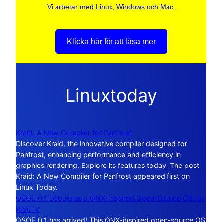
Vi arbetar med Linux, Windows och Mac.
Klicka här för att läsa mer
Linuxtoday
Kraid: A New Compiler for Panfrost
Discover Kraid, the innovative compiler designed for
Panfrost, enhancing performance and efficiency in
graphics rendering. Explore its features today. The post
Kraid: A New Compiler for Panfrost appeared first on
Linux Today.
QSOE 0.1 Debuts as a QNX-Inspired Open-Source OS for
RISC-V
QSOE 0.1 has arrived! This QNX-inspired open-source OS