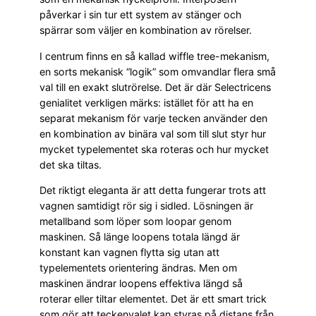
påverkar i sin tur ett system av stänger och
spärrar som väljer en kombination av rörelser.
I centrum finns en så kallad wiffle tree-mekanism,
en sorts mekanisk “logik” som omvandlar flera små
val till en exakt slutrörelse. Det är där Selectricens
genialitet verkligen märks: istället för att ha en
separat mekanism för varje tecken använder den
en kombination av binära val som till slut styr hur
mycket typelementet ska roteras och hur mycket
det ska tiltas.
Det riktigt eleganta är att detta fungerar trots att
vagnen samtidigt rör sig i sidled. Lösningen är
metallband som löper som loopar genom
maskinen. Så länge loopens totala längd är
konstant kan vagnen flytta sig utan att
typelementets orientering ändras. Men om
maskinen ändrar loopens effektiva längd så
roterar eller tiltar elementet. Det är ett smart trick
som gör att teckenvalet kan styras på distans från