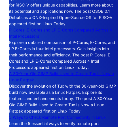
for RISC-V offers unique capabilities. Learn more about
its potential and applications now. The post QSOE 0.1
Debuts as a QNX-Inspired Open-Source OS for RISC-V
appeared first on Linux Today.
P-Cores, E-Cores and LP E-Cores Compared Across 4
Intel Processors
Explore a detailed comparison of P-Cores, E-Cores, and
LP E-Cores in four Intel processors. Gain insights into
their performance and efficiency. The post P-Cores, E-
Cores and LP E-Cores Compared Across 4 Intel
Processors appeared first on Linux Today.
A 30-Year-Old GIMP Build Used to Create Tux Is Now a
Linux Flatpak
Discover the evolution of Tux with the 30-year-old GIMP
build now available as a Linux Flatpak. Explore its
features and enhancements today. The post A 30-Year-
Old GIMP Build Used to Create Tux Is Now a Linux
Flatpak appeared first on Linux Today.
5 Ways to Check Remote Port Connectivity in Linux
Learn the 5 essential ways to verify remote port