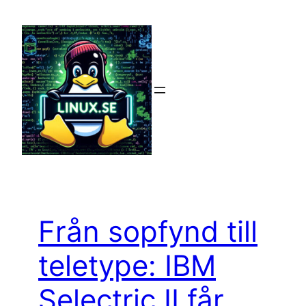
Hoppa
till
innehåll
Från sopfynd till
teletype: IBM
Selectric II får