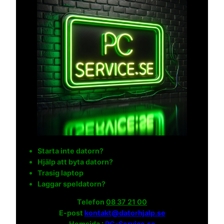
Starta inte datorn?
Hjälp att byta datorn?
Trasig laptop
Laggar speldatorn?
Telefon
08 37 21 00
E-post
kontakt@datorhjalp.se
Hemsida :
PC-Service.se