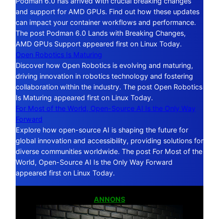
Podman 6.0 has arrived with crucial breaking changes
and support for AMD GPUs. Find out how these updates
can impact your container workflows and performance.
The post Podman 6.0 Lands with Breaking Changes,
AMD GPUs Support appeared first on Linux Today.
Open Robotics Is Maturing
Discover how Open Robotics is evolving and maturing,
driving innovation in robotics technology and fostering
collaboration within the industry. The post Open Robotics
Is Maturing appeared first on Linux Today.
For Most of the World, Open-Source AI Is the Only Way
Forward
Explore how open-source AI is shaping the future for
global innovation and accessibility, providing solutions for
diverse communities worldwide. The post For Most of the
World, Open-Source AI Is the Only Way Forward
appeared first on Linux Today.
ANNONS