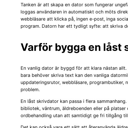
Tanken är att skapa en dator som fungerar ungef
loggas användaren in automatiskt och möts direkt 
webbläsare att klicka på, ingen e-post, inga soci
program. Datorn har ett tydligt syfte: att skriva 
Varför bygga en låst 
En vanlig dator är byggd för att klara nästan all
bara behöver skriva text kan den vanliga datormil
uppdateringsrutor, webbläsare, programbutiker, no
problem.
En låst skrivdator kan passa i flera sammanhang. 
bibliotek, väntrum, äldreboenden eller på platser d
ordbehandling utan att samtidigt ge fri tillgång till
Det kan också vara ett sätt att återanvända äldre