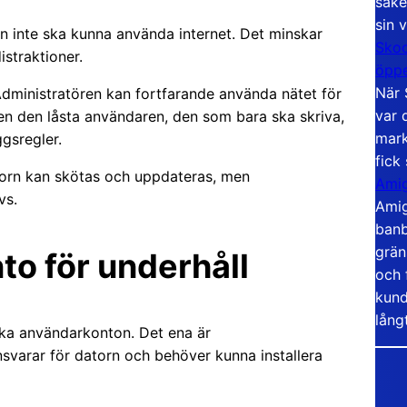
säke
sin 
en inte ska kunna använda internet. Det minskar
Skoo
istraktioner.
öppe
När 
Administratören kan fortfarande använda nätet för
var 
en den låsta användaren, den som bara ska skriva,
mark
gsregler.
fick
torn kan skötas och uppdateras, men
Amig
vs.
Amig
banb
grän
to för underhåll
och 
kund
lång
lika användarkonton. Det ena är
svarar för datorn och behöver kunna installera