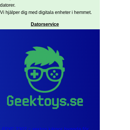
datorer.
Vi hjälper dig med digitala enheter i hemmet.
Datorservice
EPYC 7302 – sexton kärnor byggda för