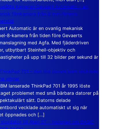
elåtta Kameran Gevaert Automatic – en
nisk filmkamera från 8 mm-filmens
hetstid
ert Automatic är en ovanlig mekanisk
el-8-kamera från tiden före Gevaerts
anslagning med Agfa. Med fjäderdriven
r, utbytbart Steinheil-objektiv och
hastigheter på upp till 32 bilder per sekund är
ThinkPad 701 – den lilla datorn som vecklade
ina vingar
IBM lanserade ThinkPad 701 år 1995 löste
taget problemet med små bärbara datorer på
spektakulärt sätt. Datorns delade
entbord vecklade automatiskt ut sig när
et öppnades och […]
 stordator till Atari ST – historien om BASIC
 GFA BASIC