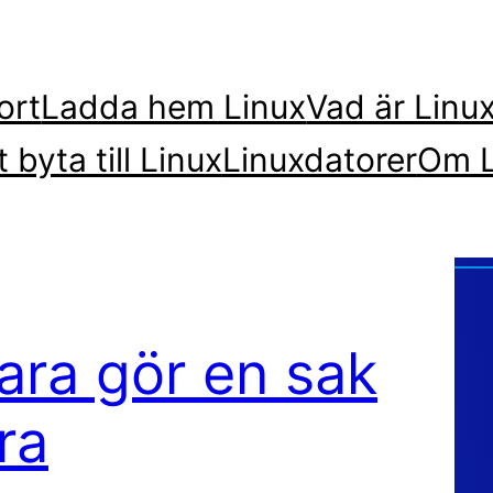
ort
Ladda hem Linux
Vad är Linu
t byta till Linux
Linuxdatorer
Om L
ara gör en sak
ra