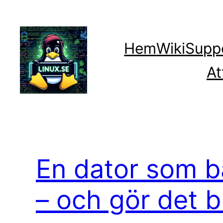
Hoppa
till
innehåll
Hem
Wiki
Supp
At
En dator som b
– och gör det b