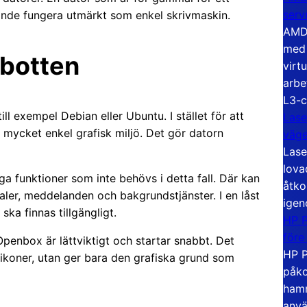
serv
ande fungera utmärkt som enkel skrivmaskin.
AMD 
med 
 botten
virt
arbe
L3-c
ll exempel Debian eller Ubuntu. I stället för att
Lase
 mycket enkel grafisk miljö. Det gör datorn
väg
Lase
lova
ga funktioner som inte behövs i detta fall. Där kan
åtko
aler, meddelanden och bakgrundstjänster. I en låst
igen
ska finnas tillgängligt.
HP P
före
enbox är lättviktigt och startar snabbt. Det
HP P
 ikoner, utan ger bara den grafiska grund som
påko
hamn
anvä