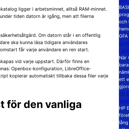
BASI
katalog ligger i arbetsminnet, alltså RAM-minnet.
prog
der tiden datorn är igång, men att filerna
och 
hemd
säkerhetsåtgärd. Om datorn står i en offentlig
GFA
ändare ska kunna läsa tidigare användares
Com
start får varje användare en ren start.
i di
När 
apas vid varje uppstart. Därför finns en
bara
innas: Openbox-konfiguration, LibreOffice-
näml
pt kopierar automatiskt tillbaka dessa filer varje
ett 
gjor
HP E
före
 för den vanliga
HP E
före
lång