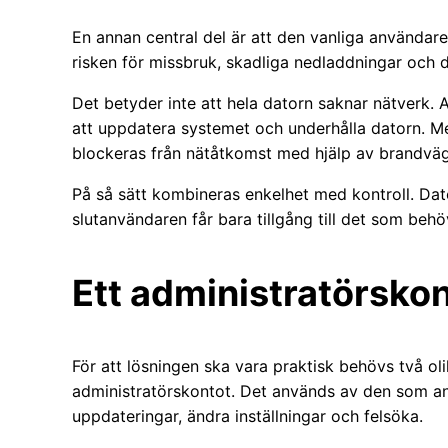
En annan central del är att den vanliga användar
risken för missbruk, skadliga nedladdningar och d
Det betyder inte att hela datorn saknar nätverk. 
att uppdatera systemet och underhålla datorn. M
blockeras från nätåtkomst med hjälp av brandväg
På så sätt kombineras enkelhet med kontroll. Da
slutanvändaren får bara tillgång till det som behö
Ett administratörskon
För att lösningen ska vara praktisk behövs två o
administratörskontot. Det används av den som an
uppdateringar, ändra inställningar och felsöka.