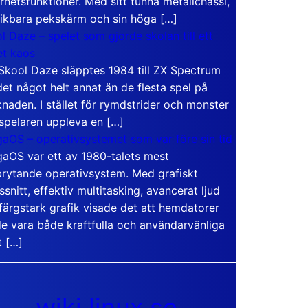
rhetsfunktioner. Med sitt tunna metallchassi,
vikbara pekskärm och sin höga […]
l Daze – spelet som gjorde skolan till ett
t kaos
Skool Daze släpptes 1984 till ZX Spectrum
det något helt annat än de flesta spel på
naden. I stället för rymdstrider och monster
 spelaren uppleva en […]
aOS – operativsystemet som var före sin tid
aOS var ett av 1980-talets mest
rytande operativsystem. Med grafiskt
ssnitt, effektiv multitasking, avancerat ljud
färgstark grafik visade det att hemdatorer
e vara både kraftfulla och användarvänliga
t […]
wiki.linux.se