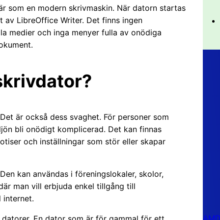
är som en modern skrivmaskin. När datorn startas
av LibreOffice Writer. Det finns ingen
ala medier och inga menyer fulla av onödiga
dokument.
skrivdator?
t. Det är också dess svaghet. För personer som
jön bli onödigt komplicerad. Det kan finnas
tiser och inställningar som stör eller skapar
Den kan användas i föreningslokaler, skolor,
är man vill erbjuda enkel tillgång till
 internet.
AMD 
 datorer. En dator som är för gammal för ett