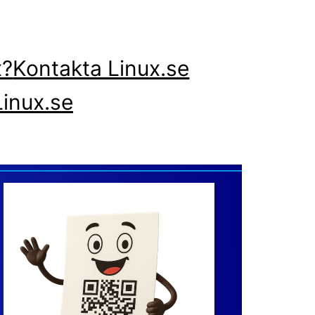
x?
Kontakta Linux.se
inux.se