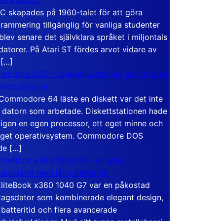
C skapades på 1960-talet för att göra
rammering tillgänglig för vanliga studenter
blev senare det självklara språket i miljontals
atorer. På Atari ST fördes arvet vidare av
 […]
modore DOS – operativsystemet som bodde
skettstationen
Commodore 64 läste en diskett var det inte
 datorn som arbetade. Diskettstationen hade
igen en egen processor, ett eget minne och
eget operativsystem. Commodore DOS
de […]
liteBook x360 1040 G7 – en lyxig
tagsdator med lång batteritid
liteBook x360 1040 G7 var en påkostad
tagsdator som kombinerade elegant design,
 batteritid och flera avancerade