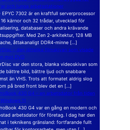
rar och tunga arbetsstationer
EPYC 7302 är en kraftfull serverprocessor
16 kärnor och 32 trådar, utvecklad för
ualisering, databaser och andra krävande
tsuppgifter. Med Zen 2-arkitektur, 128 MB
ache, åttakanaligt DDR4-minne […]
rDisc – den jättelika filmskivan som visade
en mot DVD
rDisc var den stora, blanka videoskivan som
de bättre bild, bättre ljud och snabbare
mst än VHS. Trots att formatet aldrig slog
om på bred front blev det en […]
roBook 430 G4 – en arbetsdator från tiden
 Windows 11
roBook 430 G4 var en gång en modern och
stad arbetsdator för företag. I dag har den
at i teknikens gränsland: fortfarande fullt
ndbar för kontorsarbete, men utan […]