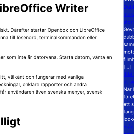
ibreOffice Writer
Dubb
meka
stor
Geva
skt. Därefter startar Openbox och LibreOffice
dubb
nna till lösenord, terminalkommandon eller
samm
moto
er som inte är datorvana. Starta datorn, vänta en
film
[…]
IBM 
ritt, välkänt och fungerar med vanliga
ut s
ckningar, enklare rapporter och andra
När 
 får användaren även svenska menyer, svensk
före
ett 
tang
lligt
lock
Från
och