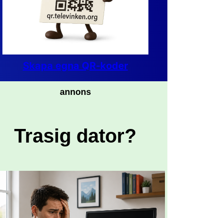
Skapa egna QR-koder
annons
Trasig dator?