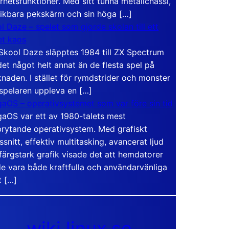
rhetsfunktioner. Med sitt tunna metallchassi,
vikbara pekskärm och sin höga […]
l Daze – spelet som gjorde skolan till ett
t kaos
Skool Daze släpptes 1984 till ZX Spectrum
det något helt annat än de flesta spel på
naden. I stället för rymdstrider och monster
 spelaren uppleva en […]
aOS – operativsystemet som var före sin tid
aOS var ett av 1980-talets mest
rytande operativsystem. Med grafiskt
ssnitt, effektiv multitasking, avancerat ljud
färgstark grafik visade det att hemdatorer
e vara både kraftfulla och användarvänliga
t […]
wiki.linux.se