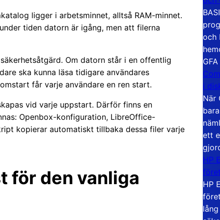
BASI
katalog ligger i arbetsminnet, alltså RAM-minnet.
prog
der tiden datorn är igång, men att filerna
och 
hemd
säkerhetsåtgärd. Om datorn står i en offentlig
GFA
ändare ska kunna läsa tidigare användares
Com
start får varje användare en ren start.
i di
När 
apas vid varje uppstart. Därför finns en
bara
innas: Openbox-konfiguration, LibreOffice-
näml
pt kopierar automatiskt tillbaka dessa filer varje
ett 
gjor
HP E
före
 för den vanliga
HP E
före
lång