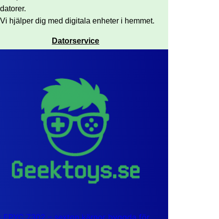
datorer.
Vi hjälper dig med digitala enheter i hemmet.
Datorservice
EPYC 7302 – sexton kärnor byggda för