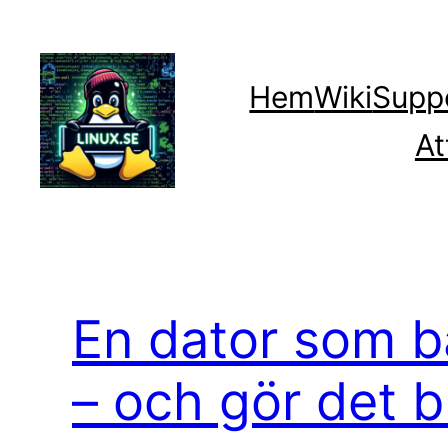
Hoppa
till
innehåll
Hem
Wiki
Supp
At
En dator som b
– och gör det b