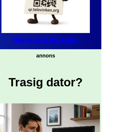
Skapa egna QR-koder
annons
Trasig dator?