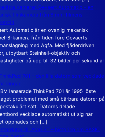
elåtta Kameran Gevaert Automatic – en
nisk filmkamera från 8 mm-filmens
hetstid
ert Automatic är en ovanlig mekanisk
el-8-kamera från tiden före Gevaerts
anslagning med Agfa. Med fjäderdriven
r, utbytbart Steinheil-objektiv och
hastigheter på upp till 32 bilder per sekund är
ThinkPad 701 – den lilla datorn som vecklade
ina vingar
IBM lanserade ThinkPad 701 år 1995 löste
taget problemet med små bärbara datorer på
spektakulärt sätt. Datorns delade
entbord vecklade automatiskt ut sig när
et öppnades och […]
 stordator till Atari ST – historien om BASIC
 GFA BASIC