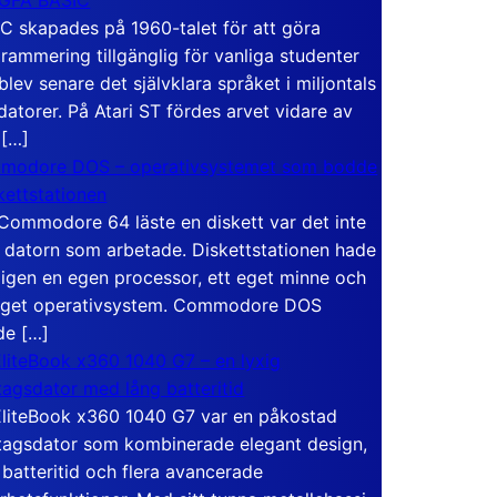
C skapades på 1960-talet för att göra
rammering tillgänglig för vanliga studenter
blev senare det självklara språket i miljontals
atorer. På Atari ST fördes arvet vidare av
 […]
modore DOS – operativsystemet som bodde
skettstationen
Commodore 64 läste en diskett var det inte
 datorn som arbetade. Diskettstationen hade
igen en egen processor, ett eget minne och
eget operativsystem. Commodore DOS
de […]
liteBook x360 1040 G7 – en lyxig
tagsdator med lång batteritid
liteBook x360 1040 G7 var en påkostad
tagsdator som kombinerade elegant design,
 batteritid och flera avancerade