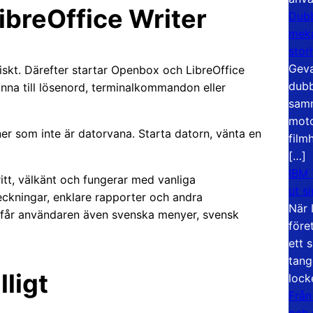
ibreOffice Writer
Dubb
meka
stor
Geva
skt. Därefter startar Openbox och LibreOffice
dubb
nna till lösenord, terminalkommandon eller
samm
moto
er som inte är datorvana. Starta datorn, vänta en
film
[…]
IBM 
ritt, välkänt och fungerar med vanliga
ut s
ckningar, enklare rapporter och andra
När 
 får användaren även svenska menyer, svensk
före
ett 
tang
lligt
lock
Från
och