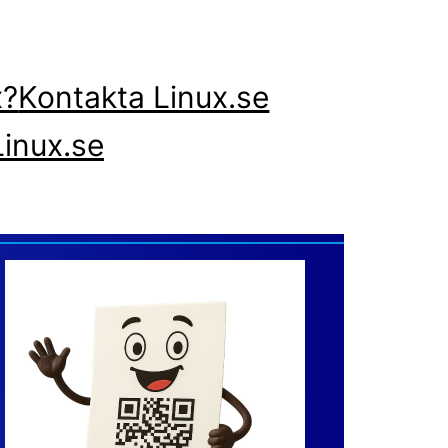
x?
Kontakta Linux.se
inux.se