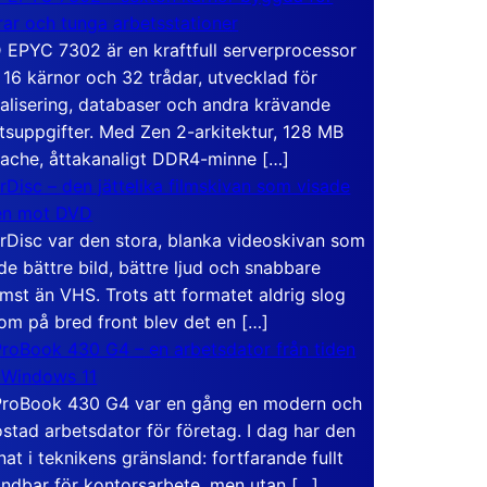
rar och tunga arbetsstationer
EPYC 7302 är en kraftfull serverprocessor
16 kärnor och 32 trådar, utvecklad för
ualisering, databaser och andra krävande
tsuppgifter. Med Zen 2-arkitektur, 128 MB
ache, åttakanaligt DDR4-minne […]
rDisc – den jättelika filmskivan som visade
en mot DVD
rDisc var den stora, blanka videoskivan som
de bättre bild, bättre ljud och snabbare
mst än VHS. Trots att formatet aldrig slog
om på bred front blev det en […]
roBook 430 G4 – en arbetsdator från tiden
 Windows 11
roBook 430 G4 var en gång en modern och
stad arbetsdator för företag. I dag har den
at i teknikens gränsland: fortfarande fullt
ndbar för kontorsarbete, men utan […]