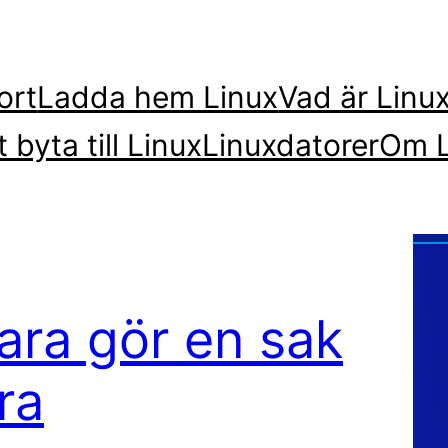
ort
Ladda hem Linux
Vad är Linu
t byta till Linux
Linuxdatorer
Om L
ara gör en sak
ra