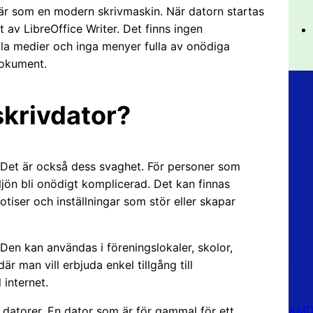
är som en modern skrivmaskin. När datorn startas
av LibreOffice Writer. Det finns ingen
ala medier och inga menyer fulla av onödiga
dokument.
skrivdator?
t. Det är också dess svaghet. För personer som
jön bli onödigt komplicerad. Det kan finnas
tiser och inställningar som stör eller skapar
Den kan användas i föreningslokaler, skolor,
är man vill erbjuda enkel tillgång till
 internet.
AMD 
 datorer. En dator som är för gammal för ett