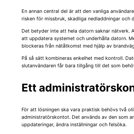
En annan central del är att den vanliga användar
risken för missbruk, skadliga nedladdningar och d
Det betyder inte att hela datorn saknar nätverk. 
att uppdatera systemet och underhålla datorn. M
blockeras från nätåtkomst med hjälp av brandväg
På så sätt kombineras enkelhet med kontroll. Da
slutanvändaren får bara tillgång till det som behö
Ett administratörskon
För att lösningen ska vara praktisk behövs två o
administratörskontot. Det används av den som an
uppdateringar, ändra inställningar och felsöka.