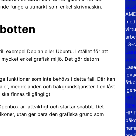
serv
ande fungera utmärkt som enkel skrivmaskin.
AMD 
med 
 botten
virt
arbe
L3-c
ll exempel Debian eller Ubuntu. I stället för att
Lase
 mycket enkel grafisk miljö. Det gör datorn
väg
Lase
lova
ga funktioner som inte behövs i detta fall. Där kan
åtko
aler, meddelanden och bakgrundstjänster. I en låst
igen
ska finnas tillgängligt.
HP P
före
enbox är lättviktigt och startar snabbt. Det
HP P
 ikoner, utan ger bara den grafiska grund som
påko
hamn
anvä