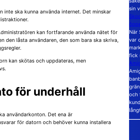
säke
sin 
en inte ska kunna använda internet. Det minskar
Skoo
istraktioner.
öppe
När 
Administratören kan fortfarande använda nätet för
var 
en den låsta användaren, den som bara ska skriva,
mark
gsregler.
fick
torn kan skötas och uppdateras, men
Amig
vs.
Amig
banb
grän
to för underhåll
och 
kund
lång
lika användarkonton. Det ena är
svarar för datorn och behöver kunna installera