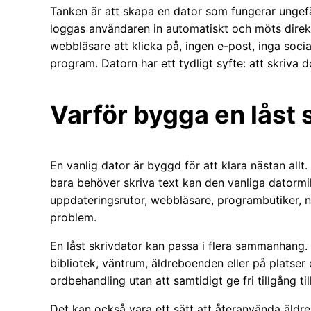
Tanken är att skapa en dator som fungerar ungef
loggas användaren in automatiskt och möts direkt 
webbläsare att klicka på, ingen e-post, inga soci
program. Datorn har ett tydligt syfte: att skriva 
Varför bygga en låst 
En vanlig dator är byggd för att klara nästan all
bara behöver skriva text kan den vanliga datormil
uppdateringsrutor, webbläsare, programbutiker, no
problem.
En låst skrivdator kan passa i flera sammanhang. 
bibliotek, väntrum, äldreboenden eller på platser d
ordbehandling utan att samtidigt ge fri tillgång till
Det kan också vara ett sätt att återanvända äldre