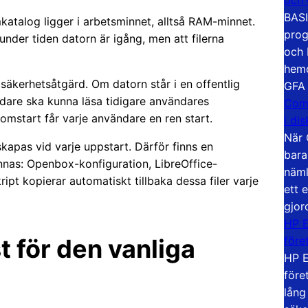
BASI
katalog ligger i arbetsminnet, alltså RAM-minnet.
prog
der tiden datorn är igång, men att filerna
och 
hemd
säkerhetsåtgärd. Om datorn står i en offentlig
GFA
ändare ska kunna läsa tidigare användares
Com
start får varje användare en ren start.
i di
När 
apas vid varje uppstart. Därför finns en
bara
innas: Openbox-konfiguration, LibreOffice-
näml
pt kopierar automatiskt tillbaka dessa filer varje
ett 
gjor
HP E
före
 för den vanliga
HP E
före
lång