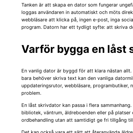
Tanken är att skapa en dator som fungerar ungef
loggas användaren in automatiskt och möts direkt 
webbläsare att klicka på, ingen e-post, inga soci
program. Datorn har ett tydligt syfte: att skriva 
Varför bygga en låst 
En vanlig dator är byggd för att klara nästan all
bara behöver skriva text kan den vanliga datormil
uppdateringsrutor, webbläsare, programbutiker, no
problem.
En låst skrivdator kan passa i flera sammanhang. 
bibliotek, väntrum, äldreboenden eller på platser d
ordbehandling utan att samtidigt ge fri tillgång till
Det kan också vara ett sätt att återanvända äldre