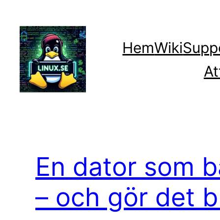
Hoppa
till
innehåll
Hem
Wiki
Supp
At
En dator som b
– och gör det b