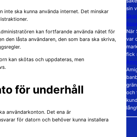
säke
sin 
en inte ska kunna använda internet. Det minskar
Skoo
istraktioner.
öppe
När 
Administratören kan fortfarande använda nätet för
var 
en den låsta användaren, den som bara ska skriva,
mark
gsregler.
fick
torn kan skötas och uppdateras, men
Amig
vs.
Amig
banb
grän
to för underhåll
och 
kund
lång
lika användarkonton. Det ena är
svarar för datorn och behöver kunna installera