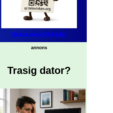
Skapa egna QR-koder
annons
Trasig dator?