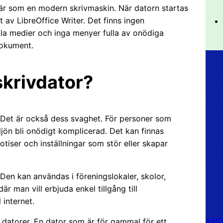
är som en modern skrivmaskin. När datorn startas
av LibreOffice Writer. Det finns ingen
ala medier och inga menyer fulla av onödiga
dokument.
skrivdator?
t. Det är också dess svaghet. För personer som
jön bli onödigt komplicerad. Det kan finnas
tiser och inställningar som stör eller skapar
Den kan användas i föreningslokaler, skolor,
är man vill erbjuda enkel tillgång till
 internet.
AMD 
 datorer. En dator som är för gammal för ett