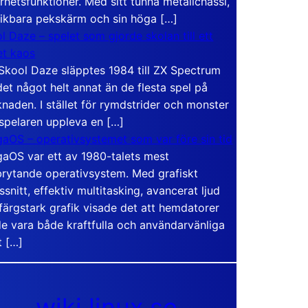
rhetsfunktioner. Med sitt tunna metallchassi,
vikbara pekskärm och sin höga […]
l Daze – spelet som gjorde skolan till ett
t kaos
Skool Daze släpptes 1984 till ZX Spectrum
det något helt annat än de flesta spel på
naden. I stället för rymdstrider och monster
 spelaren uppleva en […]
aOS – operativsystemet som var före sin tid
aOS var ett av 1980-talets mest
rytande operativsystem. Med grafiskt
ssnitt, effektiv multitasking, avancerat ljud
färgstark grafik visade det att hemdatorer
e vara både kraftfulla och användarvänliga
t […]
wiki.linux.se