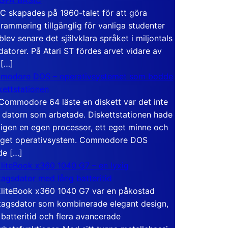
C skapades på 1960-talet för att göra
rammering tillgänglig för vanliga studenter
blev senare det självklara språket i miljontals
atorer. På Atari ST fördes arvet vidare av
 […]
modore DOS – operativsystemet som bodde
skettstationen
Commodore 64 läste en diskett var det inte
 datorn som arbetade. Diskettstationen hade
igen en egen processor, ett eget minne och
eget operativsystem. Commodore DOS
de […]
liteBook x360 1040 G7 – en lyxig
tagsdator med lång batteritid
liteBook x360 1040 G7 var en påkostad
tagsdator som kombinerade elegant design,
 batteritid och flera avancerade