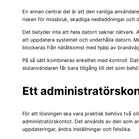
En annan central del är att den vanliga användar
risken för missbruk, skadliga nedladdningar och d
Det betyder inte att hela datorn saknar nätverk. 
att uppdatera systemet och underhålla datorn. M
blockeras från nätåtkomst med hjälp av brandväg
På så sätt kombineras enkelhet med kontroll. Da
slutanvändaren får bara tillgång till det som behö
Ett administratörskon
För att lösningen ska vara praktisk behövs två o
administratörskontot. Det används av den som an
uppdateringar, ändra inställningar och felsöka.