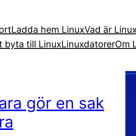
ort
Ladda hem Linux
Vad är Linu
t byta till Linux
Linuxdatorer
Om L
ara gör en sak
ra