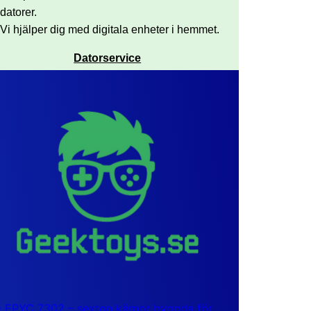
datorer.
Vi hjälper dig med digitala enheter i hemmet.
Datorservice
EPYC 7302 – sexton kärnor byggda för