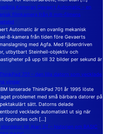
elåtta Kameran Gevaert Automatic – en
nisk filmkamera från 8 mm-filmens
hetstid
ert Automatic är en ovanlig mekanisk
el-8-kamera från tiden före Gevaerts
anslagning med Agfa. Med fjäderdriven
r, utbytbart Steinheil-objektiv och
hastigheter på upp till 32 bilder per sekund är
ThinkPad 701 – den lilla datorn som vecklade
ina vingar
IBM lanserade ThinkPad 701 år 1995 löste
taget problemet med små bärbara datorer på
spektakulärt sätt. Datorns delade
entbord vecklade automatiskt ut sig när
et öppnades och […]
 stordator till Atari ST – historien om BASIC
 GFA BASIC