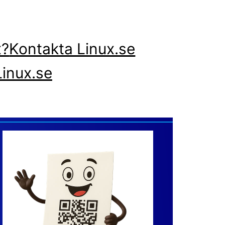
x?
Kontakta Linux.se
inux.se