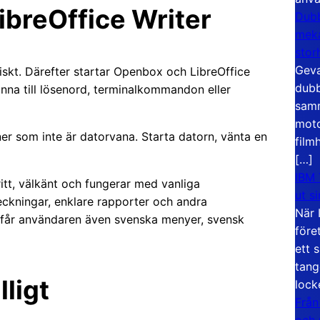
ibreOffice Writer
Dubb
meka
stor
Geva
skt. Därefter startar Openbox och LibreOffice
dubb
nna till lösenord, terminalkommandon eller
samm
moto
er som inte är datorvana. Starta datorn, vänta en
film
[…]
IBM 
ritt, välkänt och fungerar med vanliga
ut s
ckningar, enklare rapporter och andra
När 
 får användaren även svenska menyer, svensk
före
ett 
tang
lligt
lock
Från
och