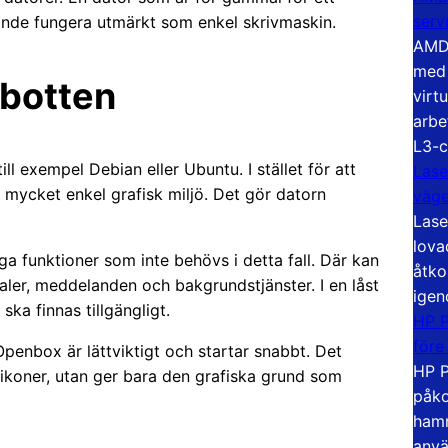
serv
ande fungera utmärkt som enkel skrivmaskin.
AMD 
med 
 botten
virt
arbe
L3-c
ll exempel Debian eller Ubuntu. I stället för att
Lase
 mycket enkel grafisk miljö. Det gör datorn
väg
Lase
lova
ga funktioner som inte behövs i detta fall. Där kan
åtko
aler, meddelanden och bakgrundstjänster. I en låst
igen
ska finnas tillgängligt.
HP P
före
enbox är lättviktigt och startar snabbt. Det
HP P
 ikoner, utan ger bara den grafiska grund som
påko
hamn
anvä