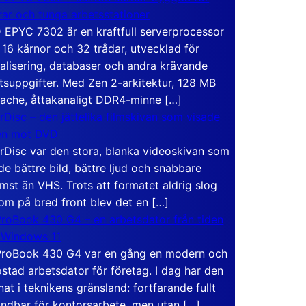
rar och tunga arbetsstationer
EPYC 7302 är en kraftfull serverprocessor
16 kärnor och 32 trådar, utvecklad för
ualisering, databaser och andra krävande
tsuppgifter. Med Zen 2-arkitektur, 128 MB
ache, åttakanaligt DDR4-minne […]
rDisc – den jättelika filmskivan som visade
en mot DVD
rDisc var den stora, blanka videoskivan som
de bättre bild, bättre ljud och snabbare
mst än VHS. Trots att formatet aldrig slog
om på bred front blev det en […]
roBook 430 G4 – en arbetsdator från tiden
 Windows 11
roBook 430 G4 var en gång en modern och
stad arbetsdator för företag. I dag har den
at i teknikens gränsland: fortfarande fullt
ndbar för kontorsarbete, men utan […]