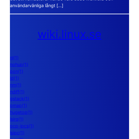
användarvänliga långt […]
wiki.linux.se
nl(1)
nohup(1)
pon(1)
ld(1)
nm(1)
ndiff(1)
gstack(1)
pmap(1)
hugetop(1)
lsirq(1)
pcp-ipcs(1)
lsipc(1)