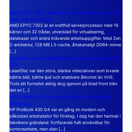
AMD EPYC 7302 – sexton kärnor byggda för servrar och
tunga arbetsstationer
AMD EPYC 7302 är en kraftfull serverprocessor med 16
kärnor och 32 trådar, utvecklad för virtualisering,
databaser och andra krävande arbetsuppgifter. Med Zen
2-arkitektur, 128 MB L3-cache, åttakanaligt DDR4-minne
[…]
LaserDisc – den jättelika filmskivan som visade vägen mot
DVD
LaserDisc var den stora, blanka videoskivan som lovade
bättre bild, bättre ljud och snabbare åtkomst än VHS.
Trots att formatet aldrig slog igenom på bred front blev
det en […]
HP ProBook 430 G4 – en arbetsdator från tiden före
Windows 11
HP ProBook 430 G4 var en gång en modern och
påkostad arbetsdator för företag. I dag har den hamnat i
teknikens gränsland: fortfarande fullt användbar för
kontorsarbete, men utan […]