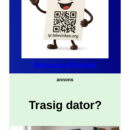
Skapa egna QR-koder
annons
Trasig dator?