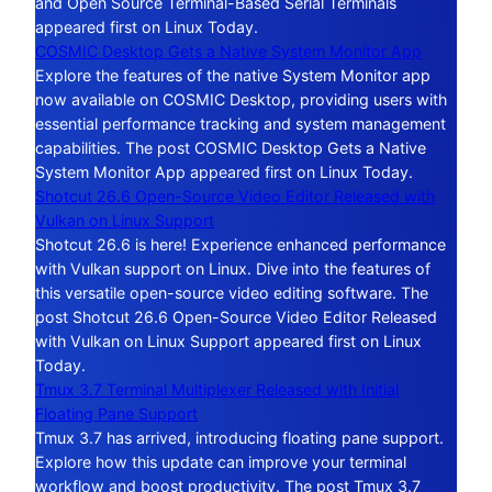
and Open Source Terminal-Based Serial Terminals
appeared first on Linux Today.
COSMIC Desktop Gets a Native System Monitor App
Explore the features of the native System Monitor app
now available on COSMIC Desktop, providing users with
essential performance tracking and system management
capabilities. The post COSMIC Desktop Gets a Native
System Monitor App appeared first on Linux Today.
Shotcut 26.6 Open-Source Video Editor Released with
Vulkan on Linux Support
Shotcut 26.6 is here! Experience enhanced performance
with Vulkan support on Linux. Dive into the features of
this versatile open-source video editing software. The
post Shotcut 26.6 Open-Source Video Editor Released
with Vulkan on Linux Support appeared first on Linux
Today.
Tmux 3.7 Terminal Multiplexer Released with Initial
Floating Pane Support
Tmux 3.7 has arrived, introducing floating pane support.
Explore how this update can improve your terminal
workflow and boost productivity. The post Tmux 3.7