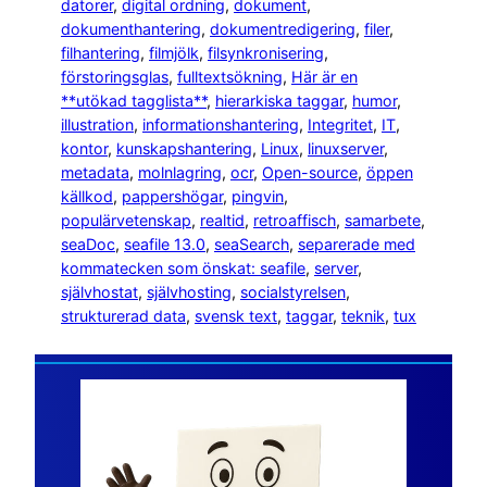
datorer
, 
digital ordning
, 
dokument
, 
dokumenthantering
, 
dokumentredigering
, 
filer
, 
filhantering
, 
filmjölk
, 
filsynkronisering
, 
förstoringsglas
, 
fulltextsökning
, 
Här är en
**utökad tagglista**
, 
hierarkiska taggar
, 
humor
, 
illustration
, 
informationshantering
, 
Integritet
, 
IT
, 
kontor
, 
kunskapshantering
, 
Linux
, 
linuxserver
, 
metadata
, 
molnlagring
, 
ocr
, 
Open-source
, 
öppen
källkod
, 
pappershögar
, 
pingvin
, 
populärvetenskap
, 
realtid
, 
retroaffisch
, 
samarbete
, 
seaDoc
, 
seafile 13.0
, 
seaSearch
, 
separerade med
kommatecken som önskat: seafile
, 
server
, 
självhostat
, 
självhosting
, 
socialstyrelsen
, 
strukturerad data
, 
svensk text
, 
taggar
, 
teknik
, 
tux