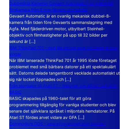
Dubbelåtta Kameran Gevaert Automatic – en mekanisk
filmkamera från 8 mm-filmens storhetstid
Gevaert Automatic är en ovanlig mekanisk dubbel-8-
kamera från tiden före Gevaerts sammanslagning med
Agfa. Med fjäderdriven motor, utbytbart Steinheil-
objektiv och filmhastigheter på upp till 32 bilder per
sekund är […]
IBM ThinkPad 701 – den lilla datorn som vecklade ut sina
vingar
När IBM lanserade ThinkPad 701 år 1995 löste företaget
problemet med små bärbara datorer på ett spektakulärt
sätt. Datorns delade tangentbord vecklade automatiskt ut
sig när locket öppnades och […]
Från stordator till Atari ST – historien om BASIC och GFA
BASIC
BASIC skapades på 1960-talet för att göra
programmering tillgänglig för vanliga studenter och blev
senare det självklara språket i miljontals hemdatorer. På
Atari ST fördes arvet vidare av GFA […]
Commodore DOS – operativsystemet som bodde i