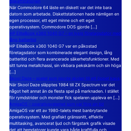
diskettstationen
När Commodore 64 läste en diskett var det inte bara
datorn som arbetade. Diskettstationen hade nämligen en
egen processor, ett eget minne och ett eget
operativsystem. Commodore DOS gjorde […]
HP EliteBook x360 1040 G7 – en lyxig företagsdator med
lång batteritid
HP EliteBook x360 1040 G7 var en påkostad
företagsdator som kombinerade elegant design, lång
batteritid och flera avancerade säkerhetsfunktioner. Med
sitt tunna metallchassi, sin vikbara pekskärm och sin höga
[…]
Skool Daze – spelet som gjorde skolan till ett öppet kaos
När Skool Daze släpptes 1984 till ZX Spectrum var det
något helt annat än de flesta spel på marknaden. I stället
för rymdstrider och monster fick spelaren uppleva en […]
AmigaOS – operativsystemet som var före sin tid
AmigaOS var ett av 1980-talets mest banbrytande
operativsystem. Med grafiskt gränssnitt, effektiv
multitasking, avancerat ljud och färgstark grafik visade
det att hemdatorer kunde vara både kraftfulla och