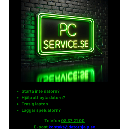
Starta inte datorn?
Hjälp att byta datorn?
Trasig laptop
Laggar speldatorn?
Telefon
08 37 21 00
E-post
kontakt@datorhjalp.se