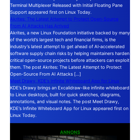
Terminal Multiplexer Released with Initial Floating Pane
Support appeared first on Linux Today.
Akrites: The Latest Attempt to Protect Open-Source
From AI Attacks Has Arrived
Akrites, a new Linux Foundation initiative backed by many
of the world’s largest tech and financial firms, is the
industry’s latest attempt to get ahead of AI‑accelerated
software supply chain risks by helping maintainers harden
critical open-source projects before attackers can exploit
them. The post Akrites: The Latest Attempt to Protect
Open-Source From AI Attacks […]
Meet Drawy, KDE’s Infinite Whiteboard App for Linux
KDE’s Drawy brings an Excalidraw-like infinite whiteboard
to Linux desktops, built for quick sketches, diagrams,
annotations, and visual notes. The post Meet Drawy,
KDE’s Infinite Whiteboard App for Linux appeared first on
Linux Today.
ANNONS