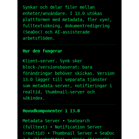
Synkar och delar filer mellan
enheter/användare. I 13.0 utökas
plattformen med metadata, fler vyer,
fulltextsökning, dokumentredigering
(SeaDoc) och AI-assisterade
arbetsflöden.
Hur den fungerar
Klient–server. Synk sker
block-/versionsbaserat: bara
förändringar behöver skickas. Version
13.0 lägger till separata tjänster
som metadata-server, notifieringar i
realtid, thumbnail-server och
sökindex.
Huvudkomponenter i 13.0
Metadata Server • SeaSearch
(fulltext) • Notification Server
(realtid) • Thumbnail Server • SeaDoc