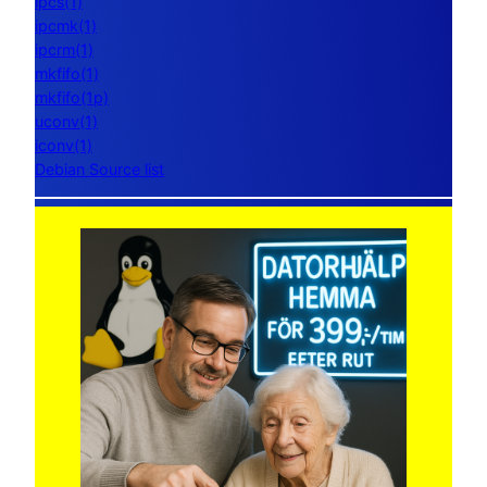
ipcs(1)
ipcmk(1)
ipcrm(1)
mkfifo(1)
mkfifo(1p)
uconv(1)
iconv(1)
Debian Source list