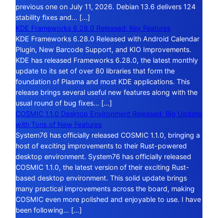
previous one on July 11, 2026. Debian 13.6 delivers 124
stability fixes and… […]
KDE Frameworks 6.28.0 Released: Key Features
KDE Frameworks 6.28.0 Released with Android Calendar
Plugin, New Barcode Support, and KIO Improvements.
KDE has released Frameworks 6.28.0, the latest monthly
update to its set of over 80 libraries that form the
foundation of Plasma and most KDE applications. This
release brings several useful new features along with the
usual round of bug fixes… […]
COSMIC 1.1.0 Desktop Environment Released: Big Update
with Tons of New Features
System76 has officially released COSMIC 1.1.0, bringing a
host of exciting improvements to their Rust-powered
desktop environment. System76 has officially released
COSMIC 1.1.0, the latest version of their exciting Rust-
based desktop environment. This solid update brings
many practical improvements across the board, making
COSMIC even more polished and enjoyable to use. I have
been following… […]