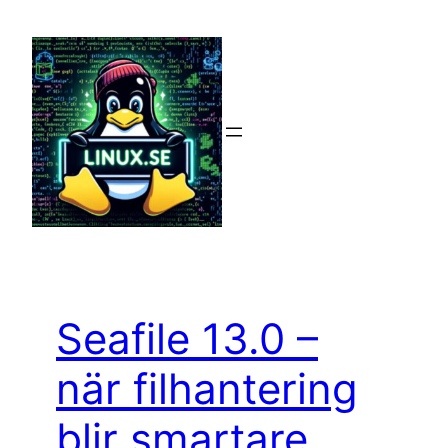
Hoppa
till
innehåll
Seafile 13.0 –
när filhantering
blir smartare