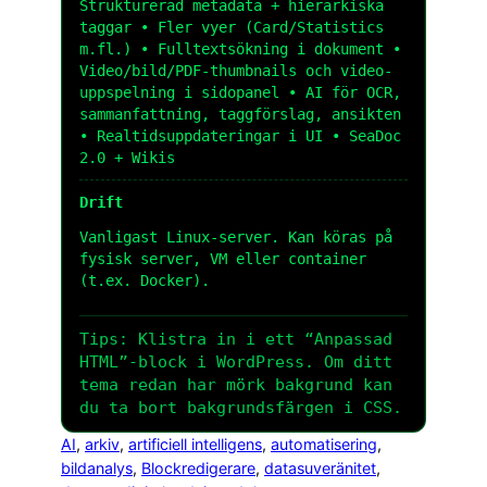
Strukturerad metadata + hierarkiska
taggar • Fler vyer (Card/Statistics
m.fl.) • Fulltextsökning i dokument •
Video/bild/PDF-thumbnails och video-
uppspelning i sidopanel • AI för OCR,
sammanfattning, taggförslag, ansikten
• Realtidsuppdateringar i UI • SeaDoc
2.0 + Wikis
Drift
Vanligast Linux-server. Kan köras på
fysisk server, VM eller container
(t.ex. Docker).
Tips: Klistra in i ett “Anpassad
HTML”-block i WordPress. Om ditt
tema redan har mörk bakgrund kan
du ta bort bakgrundsfärgen i CSS.
AI
, 
arkiv
, 
artificiell intelligens
, 
automatisering
, 
bildanalys
, 
Blockredigerare
, 
datasuveränitet
, 