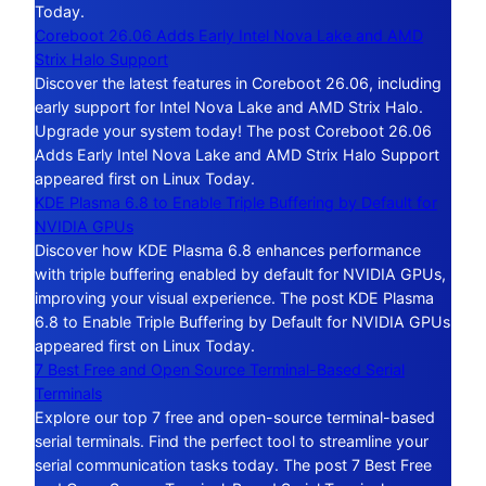
Today.
Coreboot 26.06 Adds Early Intel Nova Lake and AMD
Strix Halo Support
Discover the latest features in Coreboot 26.06, including
early support for Intel Nova Lake and AMD Strix Halo.
Upgrade your system today! The post Coreboot 26.06
Adds Early Intel Nova Lake and AMD Strix Halo Support
appeared first on Linux Today.
KDE Plasma 6.8 to Enable Triple Buffering by Default for
NVIDIA GPUs
Discover how KDE Plasma 6.8 enhances performance
with triple buffering enabled by default for NVIDIA GPUs,
improving your visual experience. The post KDE Plasma
6.8 to Enable Triple Buffering by Default for NVIDIA GPUs
appeared first on Linux Today.
7 Best Free and Open Source Terminal-Based Serial
Terminals
Explore our top 7 free and open-source terminal-based
serial terminals. Find the perfect tool to streamline your
serial communication tasks today. The post 7 Best Free