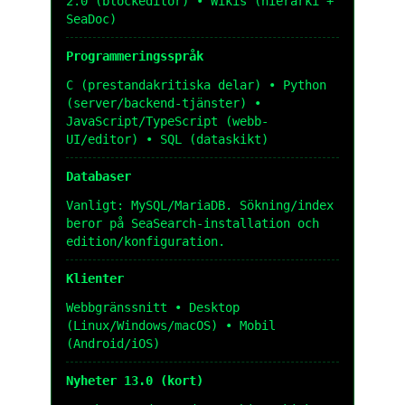
2.0 (blockeditor) • Wikis (hierarki +
SeaDoc)
Programmeringsspråk
C (prestandakritiska delar) • Python
(server/backend-tjänster) •
JavaScript/TypeScript (webb-
UI/editor) • SQL (dataskikt)
Databaser
Vanligt: MySQL/MariaDB. Sökning/index
beror på SeaSearch-installation och
edition/konfiguration.
Klienter
Webbgränssnitt • Desktop
(Linux/Windows/macOS) • Mobil
(Android/iOS)
Nyheter 13.0 (kort)