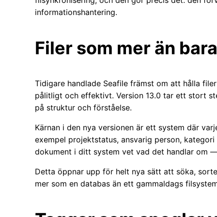
filsynkronisering, och den gör precis det: den förva
informationshantering.
Filer som mer än bara 
Tidigare handlade Seafile främst om att hålla fi
pålitligt och effektivt. Version 13.0 tar ett stort 
på struktur och förståelse.
Kärnan i den nya versionen är ett system där varje
exempel projektstatus, ansvarig person, kategori 
dokument i ditt system vet vad det handlar om — 
Detta öppnar upp för helt nya sätt att söka, sortera 
mer som en databas än ett gammaldags filsystem