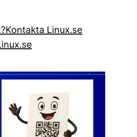
x?
Kontakta Linux.se
inux.se