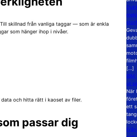
erkligheten
Dubb
meka
stor
 Till skillnad från vanliga taggar — som är enkla
Geva
ggar som hänger ihop i nivåer.
dubb
samm
moto
film
[…]
IBM 
ut s
När 
före
ata och hitta rätt i kaoset av filer.
ett 
tang
 som passar dig
lock
Från
och