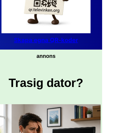
Skapa egna QR-koder
annons
Trasig dator?