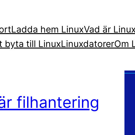
ort
Ladda hem Linux
Vad är Linu
t byta till Linux
Linuxdatorer
Om L
är filhantering