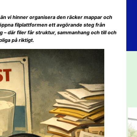
e än vi hinner organisera den räcker mappar och
n öppna filplattformen ett avgörande steg från
ng – där filer får struktur, sammanhang och till och
pliga på riktigt.