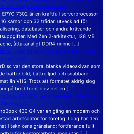
rar och tunga arbetsstationer
EPYC 7302 är en kraftfull serverprocessor
16 kärnor och 32 trådar, utvecklad för
ualisering, databaser och andra krävande
tsuppgifter. Med Zen 2-arkitektur, 128 MB
ache, åttakanaligt DDR4-minne […]
rDisc – den jättelika filmskivan som visade
en mot DVD
rDisc var den stora, blanka videoskivan som
de bättre bild, bättre ljud och snabbare
mst än VHS. Trots att formatet aldrig slog
om på bred front blev det en […]
roBook 430 G4 – en arbetsdator från tiden
 Windows 11
roBook 430 G4 var en gång en modern och
stad arbetsdator för företag. I dag har den
at i teknikens gränsland: fortfarande fullt
ndbar för kontorsarbete, men utan […]