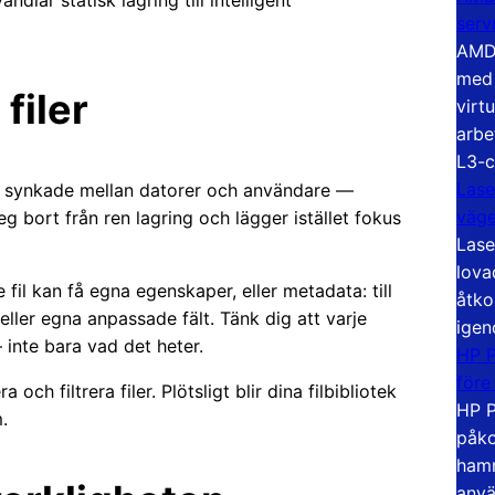
ndlar statisk lagring till intelligent
serv
AMD 
med 
filer
virt
arbe
L3-c
Lase
ler synkade mellan datorer och användare —
väg
steg bort från ren lagring och lägger istället fokus
Lase
lova
 fil kan få egna egenskaper, eller metadata: till
åtko
eller egna anpassade fält. Tänk dig att varje
igen
inte bara vad det heter.
HP P
före
och filtrera filer. Plötsligt blir dina filbibliotek
HP P
.
påko
hamn
anvä