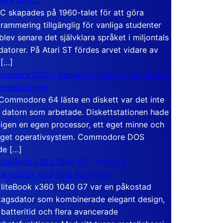
C skapades på 1960-talet för att göra
rammering tillgänglig för vanliga studenter
blev senare det självklara språket i miljontals
atorer. På Atari ST fördes arvet vidare av
 […]
modore DOS – operativsystemet som bodde
skettstationen
Commodore 64 läste en diskett var det inte
 datorn som arbetade. Diskettstationen hade
igen en egen processor, ett eget minne och
eget operativsystem. Commodore DOS
de […]
liteBook x360 1040 G7 – en lyxig
tagsdator med lång batteritid
liteBook x360 1040 G7 var en påkostad
tagsdator som kombinerade elegant design,
 batteritid och flera avancerade