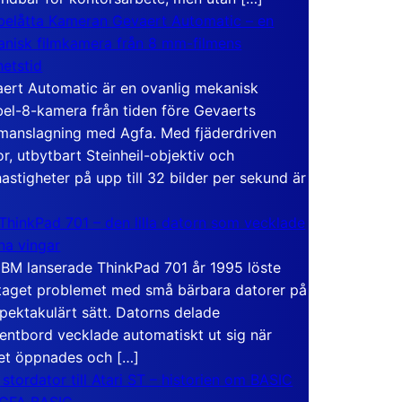
elåtta Kameran Gevaert Automatic – en
nisk filmkamera från 8 mm-filmens
hetstid
ert Automatic är en ovanlig mekanisk
el-8-kamera från tiden före Gevaerts
anslagning med Agfa. Med fjäderdriven
r, utbytbart Steinheil-objektiv och
hastigheter på upp till 32 bilder per sekund är
ThinkPad 701 – den lilla datorn som vecklade
ina vingar
IBM lanserade ThinkPad 701 år 1995 löste
taget problemet med små bärbara datorer på
spektakulärt sätt. Datorns delade
entbord vecklade automatiskt ut sig när
et öppnades och […]
 stordator till Atari ST – historien om BASIC
 GFA BASIC