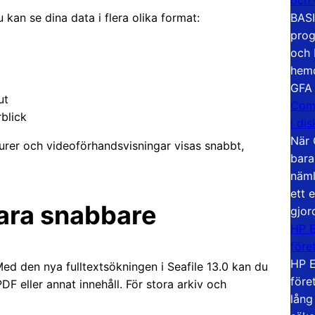
BASI
u kan se dina data i flera olika format:
prog
och 
hemd
GFA
ut
Com
rblick
i di
När 
urer och videoförhandsvisningar visas snabbt,
bara
näml
ett 
bara snabbare
gjor
HP E
före
HP E
Med den nya fulltextsökningen i Seafile 13.0 kan du
före
F eller annat innehåll. För stora arkiv och
lång