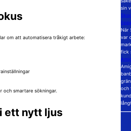
säke
sin 
fokus
Skoo
öppe
När 
var 
lar om att automatisera tråkigt arbete:
mark
fick
Amig
Amig
inställningar
banb
grän
och 
ur och smartare sökningar.
kund
lång
ett nytt ljus