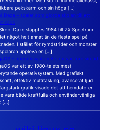
rhetsfunktioner. Med sitt tunna metallchassi,
vikbara pekskärm och sin höga […]
l Daze – spelet som gjorde skolan till ett
t kaos
Skool Daze släpptes 1984 till ZX Spectrum
det något helt annat än de flesta spel på
naden. I stället för rymdstrider och monster
 spelaren uppleva en […]
aOS – operativsystemet som var före sin tid
aOS var ett av 1980-talets mest
rytande operativsystem. Med grafiskt
ssnitt, effektiv multitasking, avancerat ljud
färgstark grafik visade det att hemdatorer
e vara både kraftfulla och användarvänliga
t […]
wiki.linux.se