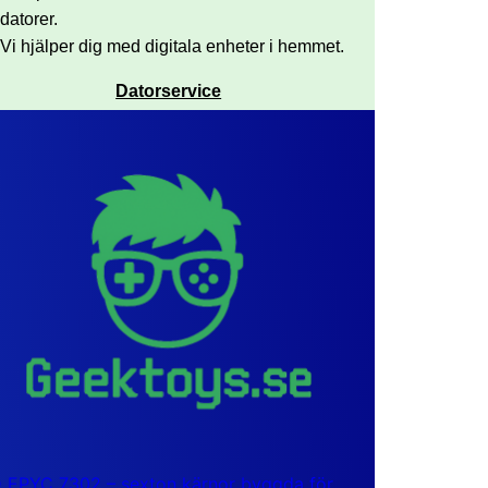
datorer.
Vi hjälper dig med digitala enheter i hemmet.
Datorservice
EPYC 7302 – sexton kärnor byggda för