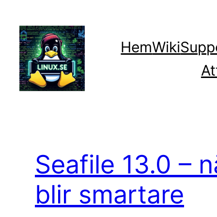
Hoppa
till
innehåll
Hem
Wiki
Supp
At
Seafile 13.0 – n
blir smartare