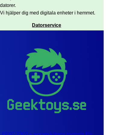
datorer.
Vi hjälper dig med digitala enheter i hemmet.
Datorservice
EPYC 7302 – sexton kärnor byggda för