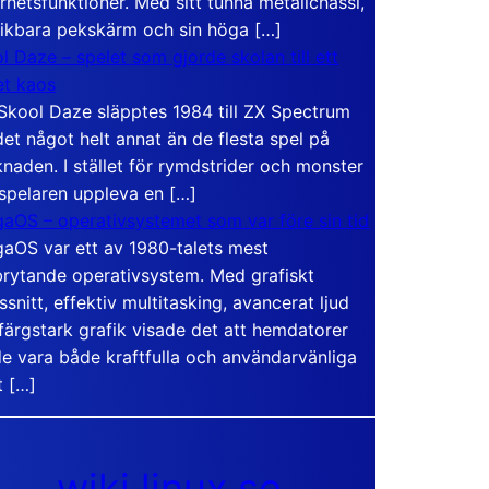
rhetsfunktioner. Med sitt tunna metallchassi,
vikbara pekskärm och sin höga […]
l Daze – spelet som gjorde skolan till ett
t kaos
Skool Daze släpptes 1984 till ZX Spectrum
det något helt annat än de flesta spel på
naden. I stället för rymdstrider och monster
 spelaren uppleva en […]
aOS – operativsystemet som var före sin tid
aOS var ett av 1980-talets mest
rytande operativsystem. Med grafiskt
ssnitt, effektiv multitasking, avancerat ljud
färgstark grafik visade det att hemdatorer
e vara både kraftfulla och användarvänliga
t […]
wiki.linux.se