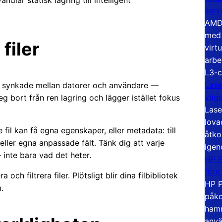
ndlar statisk lagring till intelligent
serv
AMD 
med 
filer
virt
arbe
L3-c
Lase
ler synkade mellan datorer och användare —
väg
steg bort från ren lagring och lägger istället fokus
Lase
lova
 fil kan få egna egenskaper, eller metadata: till
åtko
eller egna anpassade fält. Tänk dig att varje
igen
inte bara vad det heter.
HP P
före
och filtrera filer. Plötsligt blir dina filbibliotek
HP P
.
påko
hamn
anvä