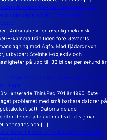
elåtta Kameran Gevaert Automatic – en
nisk filmkamera från 8 mm-filmens
hetstid
ert Automatic är en ovanlig mekanisk
el-8-kamera från tiden före Gevaerts
anslagning med Agfa. Med fjäderdriven
r, utbytbart Steinheil-objektiv och
hastigheter på upp till 32 bilder per sekund är
ThinkPad 701 – den lilla datorn som vecklade
ina vingar
IBM lanserade ThinkPad 701 år 1995 löste
taget problemet med små bärbara datorer på
spektakulärt sätt. Datorns delade
entbord vecklade automatiskt ut sig när
et öppnades och […]
 stordator till Atari ST – historien om BASIC
 GFA BASIC