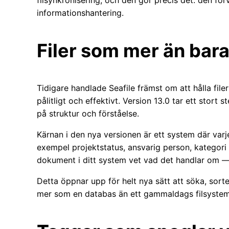
filsynkronisering, och den gör precis det: den förva
informationshantering.
Filer som mer än bara 
Tidigare handlade Seafile främst om att hålla fi
pålitligt och effektivt. Version 13.0 tar ett stort 
på struktur och förståelse.
Kärnan i den nya versionen är ett system där varje
exempel projektstatus, ansvarig person, kategori 
dokument i ditt system vet vad det handlar om — 
Detta öppnar upp för helt nya sätt att söka, sortera 
mer som en databas än ett gammaldags filsystem