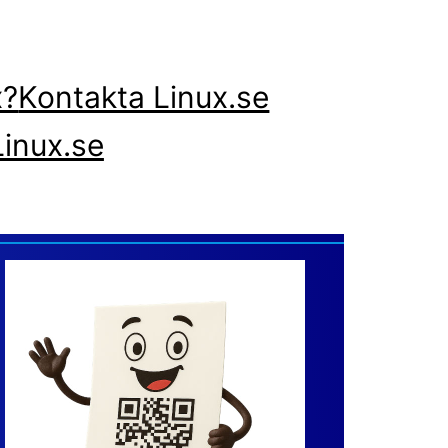
x?
Kontakta Linux.se
inux.se