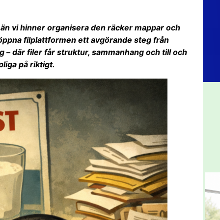
e än vi hinner organisera den räcker mappar och
n öppna filplattformen ett avgörande steg från
ng – där filer får struktur, sammanhang och till och
pliga på riktigt.