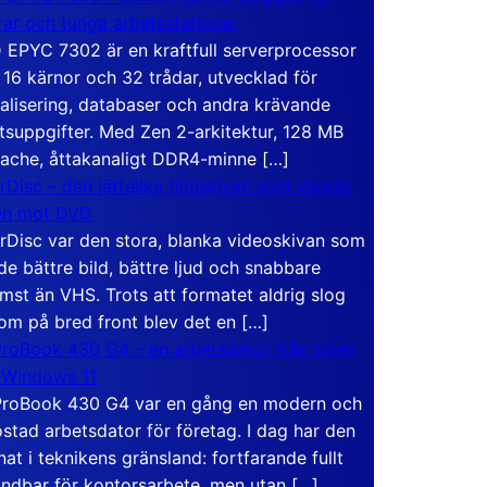
rar och tunga arbetsstationer
EPYC 7302 är en kraftfull serverprocessor
16 kärnor och 32 trådar, utvecklad för
ualisering, databaser och andra krävande
tsuppgifter. Med Zen 2-arkitektur, 128 MB
ache, åttakanaligt DDR4-minne […]
rDisc – den jättelika filmskivan som visade
en mot DVD
rDisc var den stora, blanka videoskivan som
de bättre bild, bättre ljud och snabbare
mst än VHS. Trots att formatet aldrig slog
om på bred front blev det en […]
roBook 430 G4 – en arbetsdator från tiden
 Windows 11
roBook 430 G4 var en gång en modern och
stad arbetsdator för företag. I dag har den
at i teknikens gränsland: fortfarande fullt
ndbar för kontorsarbete, men utan […]