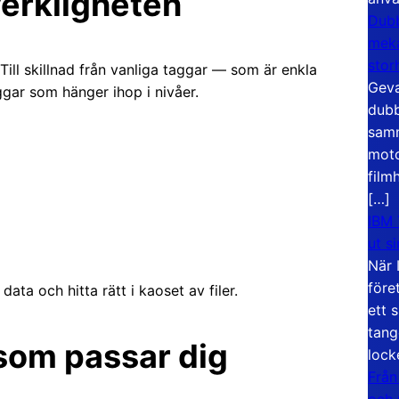
erkligheten
Dubb
meka
stor
 Till skillnad från vanliga taggar — som är enkla
Geva
ggar som hänger ihop i nivåer.
dubb
samm
moto
film
[…]
IBM 
ut s
När 
före
ata och hitta rätt i kaoset av filer.
ett 
tang
 som passar dig
lock
Från
och