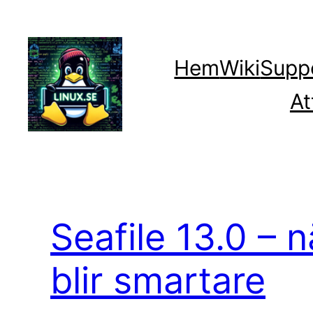
Hoppa
till
innehåll
Hem
Wiki
Supp
At
Seafile 13.0 – n
blir smartare