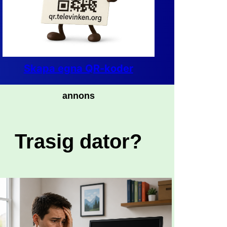
Skapa egna QR-koder
annons
Trasig dator?