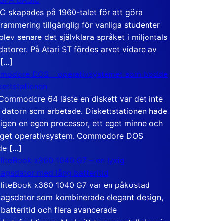
C skapades på 1960-talet för att göra
rammering tillgänglig för vanliga studenter
blev senare det självklara språket i miljontals
atorer. På Atari ST fördes arvet vidare av
 […]
modore DOS – operativsystemet som bodde
skettstationen
Commodore 64 läste en diskett var det inte
 datorn som arbetade. Diskettstationen hade
igen en egen processor, ett eget minne och
eget operativsystem. Commodore DOS
de […]
liteBook x360 1040 G7 – en lyxig
tagsdator med lång batteritid
liteBook x360 1040 G7 var en påkostad
tagsdator som kombinerade elegant design,
 batteritid och flera avancerade