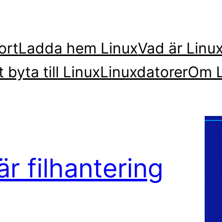
ort
Ladda hem Linux
Vad är Linu
t byta till Linux
Linuxdatorer
Om L
är filhantering