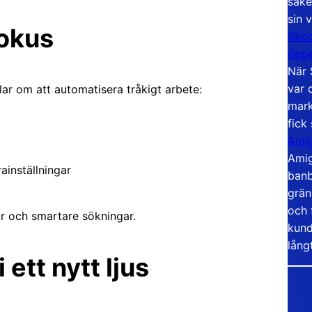
säke
sin 
fokus
Skoo
öppe
När 
var 
lar om att automatisera tråkigt arbete:
mark
fick
Amig
Amig
inställningar
banb
grän
och 
ur och smartare sökningar.
kund
lång
ett nytt ljus