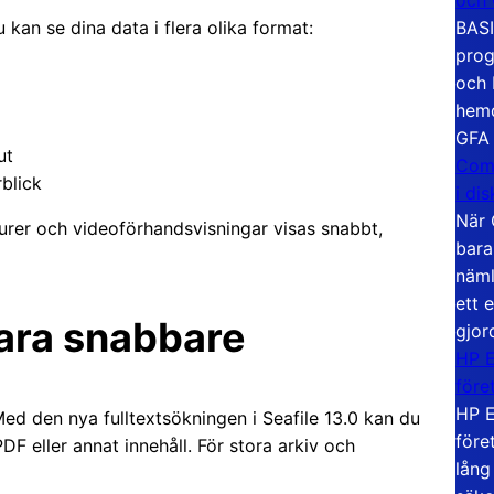
BASI
u kan se dina data i flera olika format:
prog
och 
hemd
GFA
ut
Com
rblick
i di
När 
urer och videoförhandsvisningar visas snabbt,
bara
näml
ett 
bara snabbare
gjor
HP E
före
HP E
Med den nya fulltextsökningen i Seafile 13.0 kan du
före
F eller annat innehåll. För stora arkiv och
lång