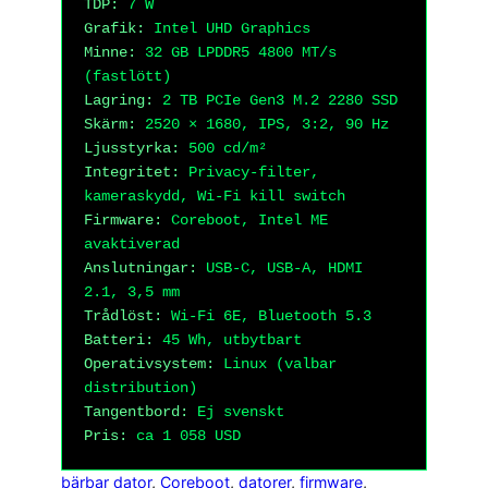
TDP:
7 W
Grafik:
Intel UHD Graphics
Minne:
32 GB LPDDR5 4800 MT/s
(fastlött)
Lagring:
2 TB PCIe Gen3 M.2 2280 SSD
Skärm:
2520 × 1680, IPS, 3:2, 90 Hz
Ljusstyrka:
500 cd/m²
Integritet:
Privacy-filter,
kameraskydd, Wi-Fi kill switch
Firmware:
Coreboot, Intel ME
avaktiverad
Anslutningar:
USB-C, USB-A, HDMI
2.1, 3,5 mm
Trådlöst:
Wi-Fi 6E, Bluetooth 5.3
Batteri:
45 Wh, utbytbart
Operativsystem:
Linux (valbar
distribution)
Tangentbord:
Ej svenskt
Pris:
ca 1 058 USD
bärbar dator
, 
Coreboot
, 
datorer
, 
firmware
, 