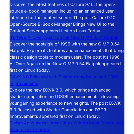
Discover the latest features of Calibre 9.10, the open-
source e-book manager, including an enhanced user
interface for the content server. The post Calibre 9.10
Open-Source E-Book Manager Brings New UI to the
Content Server appeared first on Linux Today.
It’s 1996 All Over Again on the New GIMP 0.54 Flatpak
Discover the nostalgia of 1996 with the new GIMP 0.54
Flatpak. Explore its features and enhancements that bring
classic design tools to modern users. The post It’s 1996
All Over Again on the New GIMP 0.54 Flatpak appeared
first on Linux Today.
DXVK 3.0 Released with Shader Compilation and D3D9
Improvements
Explore the new DXVK 3.0, which brings advanced
shader compilation and D3D9 enhancements, elevating
your gaming experience to new heights. The post DXVK
3.0 Released with Shader Compilation and D3D9
Improvements appeared first on Linux Today.
Purism Announces Librem 16 as World’s Most Private and
Secure Linux Laptop