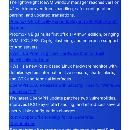
The lightweight IceWM window manager reaches version
4.1 with improved focus handling, safer configuration
parsing, and updated translations.
Proxmox VE Officially Expands Beyond x86 With Arm64
Support
Proxmox VE gains its first official Arm64 edition, bringing
KVM, LXC, ZFS, Ceph, clustering, and enterprise support
to Arm servers.
HWall Is a Promising New Hardware Monitor Built
Specifically for Linux
HWall is a new Rust-based Linux hardware monitor with
detailed system information, live sensors, charts, alerts,
and GTK and terminal interfaces.
OpenVPN 2.7.6 Released with Security Fixes for Windows
and mbedTLS
The latest OpenVPN update patches two vulnerabilities,
improves DCO key-state handling, and introduces several
user-visible configuration changes.
Rust Adopts Official Policy for AI-Generated
Contributions
Two months after proposing the changes, several Rust