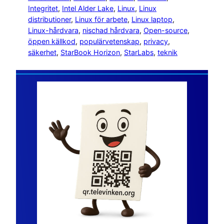
Integritet
, 
Intel Alder Lake
, 
Linux
, 
Linux
distributioner
, 
Linux för arbete
, 
Linux laptop
, 
Linux-hårdvara
, 
nischad hårdvara
, 
Open-source
, 
öppen källkod
, 
populärvetenskap
, 
privacy
, 
säkerhet
, 
StarBook Horizon
, 
StarLabs
, 
teknik