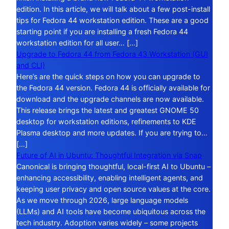
edition. In this article, we will talk about a few post-install
tips for Fedora 44 workstation edition. These are a good
starting point if you are installing a fresh Fedora 44
workstation edition for all user… […]
Upgrade to Fedora 44 from Fedora 43 Workstation (GUI
and CLI)
Here’s are the quick steps on how you can upgrade to
the Fedora 44 version. Fedora 44 is officially available for
download and the upgrade channels are now available.
This release brings the latest and greatest GNOME 50
desktop for workstation editions, refinements to KDE
Plasma desktop and more updates. If you are trying to…
[…]
Future of AI in Ubuntu: Thoughtful Integration via Snap
Canonical is bringing thoughtful, local-first AI to Ubuntu –
enhancing accessibility, enabling intelligent agents, and
keeping user privacy and open source values at the core.
As we move through 2026, large language models
(LLMs) and AI tools have become ubiquitous across the
tech industry. Adoption varies widely – some projects