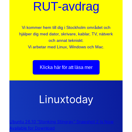
RUT-avdrag
Vi kommer hem till dig i Stockholm området och
hjälper dig med dator, skrivare, kablar, TV, nätverk
och annat tekniskt.
Vi arbetar med Linux, Windows och Mac.
Klicka här för att läsa mer
Linuxtoday
Ubuntu 26.10 “Stonking Stingray” Snapshot 2 Is Now
Available for Download