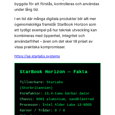
byggda för att förstås, kontrolleras och användas
under lång tid.
I en tid där många digitala produkter blir allt mer
ogenomskinliga framstår StarBook Horizon som
ett tydligt exempel på hur teknisk utveckling kan
kombineras med öppenhet, integritet och
användarfrihet – även om det sker till priset av
vissa praktiska kompromisser.
https://se.starlabs.systems
StarBook Horizon — Fakta
Tillverkare:
StarLabs
(Storbritannien)
Formfaktor:
13,4-tums bärbar dator
Chassi:
6061 aluminium, sandblästrad
Processor:
Intel Alder Lake i3-N305
Kärnor / Trådar:
8 / 8