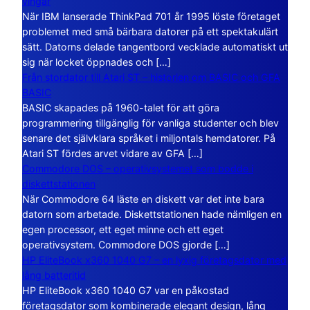
vingar
När IBM lanserade ThinkPad 701 år 1995 löste företaget
problemet med små bärbara datorer på ett spektakulärt
sätt. Datorns delade tangentbord vecklade automatiskt ut
sig när locket öppnades och […]
Från stordator till Atari ST – historien om BASIC och GFA
BASIC
BASIC skapades på 1960-talet för att göra
programmering tillgänglig för vanliga studenter och blev
senare det självklara språket i miljontals hemdatorer. På
Atari ST fördes arvet vidare av GFA […]
Commodore DOS – operativsystemet som bodde i
diskettstationen
När Commodore 64 läste en diskett var det inte bara
datorn som arbetade. Diskettstationen hade nämligen en
egen processor, ett eget minne och ett eget
operativsystem. Commodore DOS gjorde […]
HP EliteBook x360 1040 G7 – en lyxig företagsdator med
lång batteritid
HP EliteBook x360 1040 G7 var en påkostad
företagsdator som kombinerade elegant design, lång