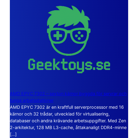
AMD EPYC 7302 – sexton kärnor byggda för servrar och
tunga arbetsstationer
AMD EPYC 7302 är en kraftfull serverprocessor med 16
kärnor och 32 trådar, utvecklad för virtualisering,
databaser och andra krävande arbetsuppgifter. Med Zen
2-arkitektur, 128 MB L3-cache, åttakanaligt DDR4-minne
[…]