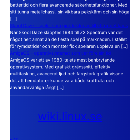
batteritid och flera avancerade säkerhetsfunktioner. Med
sitt tunna metallchassi, sin vikbara pekskärm och sin höga
[…]
Skool Daze – spelet som gjorde skolan till ett öppet kaos
När Skool Daze släpptes 1984 till ZX Spectrum var det
något helt annat än de flesta spel på marknaden. I stället
för rymdstrider och monster fick spelaren uppleva en […]
AmigaOS – operativsystemet som var före sin tid
AmigaOS var ett av 1980-talets mest banbrytande
operativsystem. Med grafiskt gränssnitt, effektiv
multitasking, avancerat ljud och färgstark grafik visade
det att hemdatorer kunde vara både kraftfulla och
användarvänliga långt […]
wiki.linux.se
nl(1)