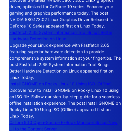
Discover the latest NVIDIA 580.173.02 Linux graphics
driver, optimized for GeForce 10 series. Enhance your
gaming and graphics performance today. The post
NVIDIA 580.173.02 Linux Graphics Driver Released for
GeForce 10 Series appeared first on Linux Today.
Fastfetch 2.65 System Information Tool Brings Better
Hardware Detection on Linux
Upgrade your Linux experience with Fastfetch 2.65,
featuring superior hardware detection to provide
comprehensive system information at your fingertips. The
post Fastfetch 2.65 System Information Tool Brings
Better Hardware Detection on Linux appeared first on
Linux Today.
Install GNOME on Rocky Linux 10 Using ISO (Offline)
Discover how to install GNOME on Rocky Linux 10 using
an ISO file. Follow our step-by-step guide for a seamless
offline installation experience. The post Install GNOME on
Rocky Linux 10 Using ISO (Offline) appeared first on
Linux Today.
Calibre 9.10 Open-Source E-Book Manager Brings New
UI to the Content Server