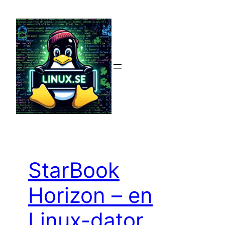
Hoppa
till
innehåll
StarBook
Horizon – en
Linux-dator