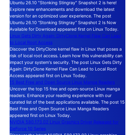
Ubuntu 26.10 "Stonking Stingray" Snapshot 2 is here!
Explore new enhancements and download the latest
version for an optimized user experience. The post
Ubuntu 26.10 “Stonking Stingray” Snapshot 2 Is Now
Available for Download appeared first on Linux Today.
Linux Gets Dirty Again: DirtyClone Kernel Flaw Can Lead
to Local Root Access
Discover the DirtyClone kernel flaw in Linux that poses a
risk of local root access. Learn how this vulnerability can
impact your system's security. The post Linux Gets Dirty
Again: DirtyClone Kernel Flaw Can Lead to Local Root
Access appeared first on Linux Today.
15 Best Free and Open Source Linux Manga Readers
Uncover the top 15 free and open-source Linux manga
readers. Enhance your reading experience with our
curated list of the best applications available. The post 15
Best Free and Open Source Linux Manga Readers
appeared first on Linux Today.
NVIDIA 580.173.02 Linux Graphics Driver Released for
GeForce 10 Series