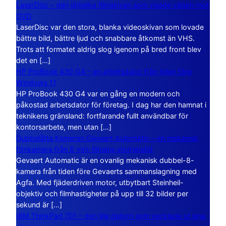
LaserDisc – den jättelika filmskivan som visade vägen mot
DVD
LaserDisc var den stora, blanka videoskivan som lovade
bättre bild, bättre ljud och snabbare åtkomst än VHS.
Trots att formatet aldrig slog igenom på bred front blev
det en […]
HP ProBook 430 G4 – en arbetsdator från tiden före
Windows 11
HP ProBook 430 G4 var en gång en modern och
påkostad arbetsdator för företag. I dag har den hamnat i
teknikens gränsland: fortfarande fullt användbar för
kontorsarbete, men utan […]
Dubbelåtta Kameran Gevaert Automatic – en mekanisk
filmkamera från 8 mm-filmens storhetstid
Gevaert Automatic är en ovanlig mekanisk dubbel-8-
kamera från tiden före Gevaerts sammanslagning med
Agfa. Med fjäderdriven motor, utbytbart Steinheil-
objektiv och filmhastigheter på upp till 32 bilder per
sekund är […]
IBM ThinkPad 701 – den lilla datorn som vecklade ut sina