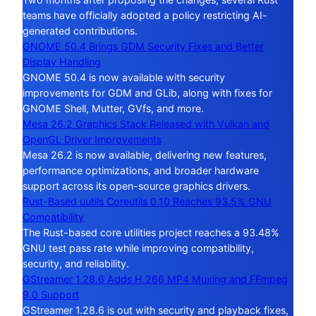
teams have officially adopted a policy restricting AI-
generated contributions.
GNOME 50.4 Brings GDM Security Fixes and Better
Display Handling
GNOME 50.4 is now available with security
improvements for GDM and GLib, along with fixes for
GNOME Shell, Mutter, GVfs, and more.
Mesa 26.2 Graphics Stack Released with Vulkan and
OpenGL Driver Improvements
Mesa 26.2 is now available, delivering new features,
performance optimizations, and broader hardware
support across its open-source graphics drivers.
Rust-Based uutils Coreutils 0.10 Reaches 93.5% GNU
Compatibility
The Rust-based core utilities project reaches a 93.48%
GNU test pass rate while improving compatibility,
security, and reliability.
GStreamer 1.28.6 Adds H.266 MP4 Muxing and FFmpeg
9.0 Support
GStreamer 1.28.6 is out with security and playback fixes,