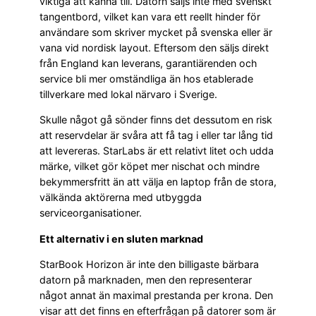
viktiga att känna till. Datorn säljs inte med svenskt
tangentbord, vilket kan vara ett reellt hinder för
användare som skriver mycket på svenska eller är
vana vid nordisk layout. Eftersom den säljs direkt
från England kan leverans, garantiärenden och
service bli mer omständliga än hos etablerade
tillverkare med lokal närvaro i Sverige.
Skulle något gå sönder finns det dessutom en risk
att reservdelar är svåra att få tag i eller tar lång tid
att levereras. StarLabs är ett relativt litet och udda
märke, vilket gör köpet mer nischat och mindre
bekymmersfritt än att välja en laptop från de stora,
välkända aktörerna med utbyggda
serviceorganisationer.
Ett alternativ i en sluten marknad
StarBook Horizon är inte den billigaste bärbara
datorn på marknaden, men den representerar
något annat än maximal prestanda per krona. Den
visar att det finns en efterfrågan på datorer som är