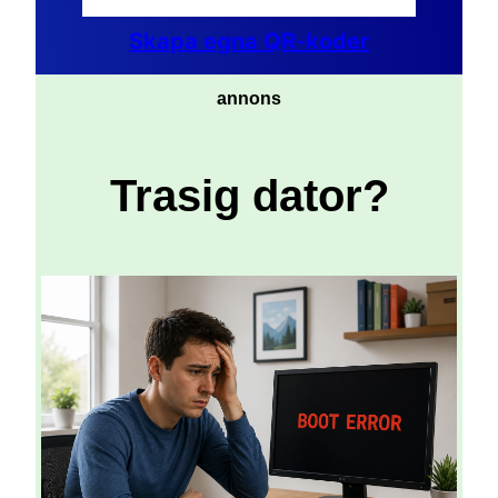
Skapa egna QR-koder
annons
Trasig dator?