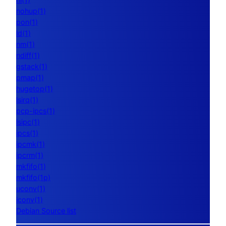
nohup(1)
pon(1)
ld(1)
nm(1)
ndiff(1)
gstack(1)
pmap(1)
hugetop(1)
lsirq(1)
pcp-ipcs(1)
lsipc(1)
ipcs(1)
ipcmk(1)
ipcrm(1)
mkfifo(1)
mkfifo(1p)
uconv(1)
iconv(1)
Debian Source list