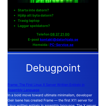
Starta inte datorn?
Hjälp att byta datorn?
Trasig laptop
Laggar speldatorn?
Telefon
08 37 21 00
E-post
kontakt@datorhjalp.se
Hemsida :
PC-Service.se
Debugpoint
Frame: The First Linux X Server Written Entirely in
Assembly Language
In a bold move toward ultimate minimalism, developer
Geir Isene has created Frame — the first X11 server for
Linux written entirely in assembly language. The X server