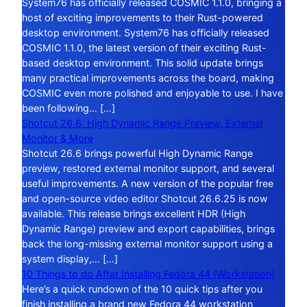
System76 has officially released COSMIC 1.1.0, bringing a
host of exciting improvements to their Rust-powered
desktop environment. System76 has officially released
COSMIC 1.1.0, the latest version of their exciting Rust-
based desktop environment. This solid update brings
many practical improvements across the board, making
COSMIC even more polished and enjoyable to use. I have
been following… […]
Shotcut 26.6: High Dynamic Range Preview, External
Monitor & More
Shotcut 26.6 brings powerful High Dynamic Range
preview, restored external monitor support, and several
useful improvements. A new version of the popular free
and open-source video editor Shotcut 26.6.25 is now
available. This release brings excellent HDR (High
Dynamic Range) preview and export capabilities, brings
back the long-missing external monitor support using a
system display,… […]
10 Things to do After Installing Fedora 44 (Workstation)
Here’s a quick rundown of the 10 quick tips after you
finish installing a brand new Fedora 44 workstation