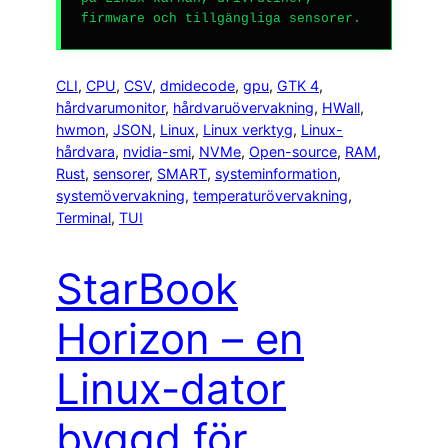
firmware och tillgängliga sensorer.
CLI
, 
CPU
, 
CSV
, 
dmidecode
, 
gpu
, 
GTK 4
, 
hårdvarumonitor
, 
hårdvaruövervakning
, 
HWall
, 
hwmon
, 
JSON
, 
Linux
, 
Linux verktyg
, 
Linux-
hårdvara
, 
nvidia-smi
, 
NVMe
, 
Open-source
, 
RAM
, 
Rust
, 
sensorer
, 
SMART
, 
systeminformation
, 
systemövervakning
, 
temperaturövervakning
, 
Terminal
, 
TUI
StarBook
Horizon – en
Linux-dator
byggd för