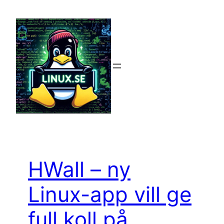
Hoppa
till
innehåll
HWall – ny
Linux-app vill ge
full koll på