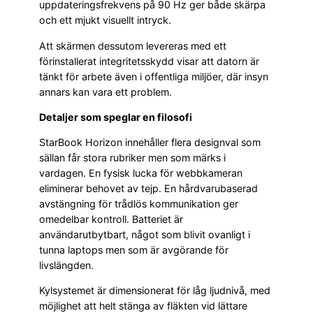
uppdateringsfrekvens på 90 Hz ger både skärpa
och ett mjukt visuellt intryck.
Att skärmen dessutom levereras med ett
förinstallerat integritetsskydd visar att datorn är
tänkt för arbete även i offentliga miljöer, där insyn
annars kan vara ett problem.
Detaljer som speglar en filosofi
StarBook Horizon innehåller flera designval som
sällan får stora rubriker men som märks i
vardagen. En fysisk lucka för webbkameran
eliminerar behovet av tejp. En hårdvarubaserad
avstängning för trådlös kommunikation ger
omedelbar kontroll. Batteriet är
användarutbytbart, något som blivit ovanligt i
tunna laptops men som är avgörande för
livslängden.
Kylsystemet är dimensionerat för låg ljudnivå, med
möjlighet att helt stänga av fläkten vid lättare