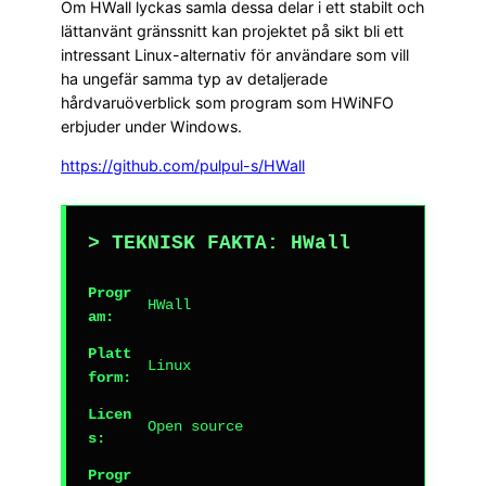
Om HWall lyckas samla dessa delar i ett stabilt och
lättanvänt gränssnitt kan projektet på sikt bli ett
intressant Linux-alternativ för användare som vill
ha ungefär samma typ av detaljerade
hårdvaruöverblick som program som HWiNFO
erbjuder under Windows.
https://github.com/pulpul-s/HWall
> TEKNISK FAKTA: HWall
Progr
HWall
am:
Platt
Linux
form:
Licen
Open source
s:
Progr