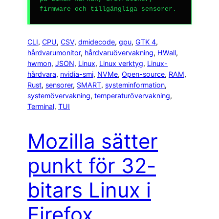
firmware och tillgängliga sensorer.
CLI
, 
CPU
, 
CSV
, 
dmidecode
, 
gpu
, 
GTK 4
, 
hårdvarumonitor
, 
hårdvaruövervakning
, 
HWall
, 
hwmon
, 
JSON
, 
Linux
, 
Linux verktyg
, 
Linux-
hårdvara
, 
nvidia-smi
, 
NVMe
, 
Open-source
, 
RAM
, 
Rust
, 
sensorer
, 
SMART
, 
systeminformation
, 
systemövervakning
, 
temperaturövervakning
, 
Terminal
, 
TUI
Mozilla sätter
punkt för 32-
bitars Linux i
Firefox