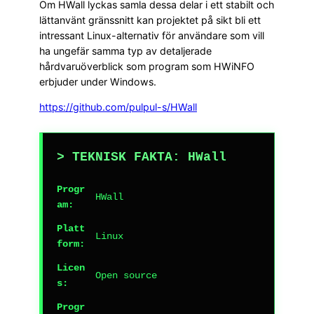
Om HWall lyckas samla dessa delar i ett stabilt och
lättanvänt gränssnitt kan projektet på sikt bli ett
intressant Linux-alternativ för användare som vill
ha ungefär samma typ av detaljerade
hårdvaruöverblick som program som HWiNFO
erbjuder under Windows.
https://github.com/pulpul-s/HWall
> TEKNISK FAKTA: HWall
Progr
HWall
am:
Platt
Linux
form:
Licen
Open source
s:
Progr