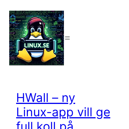
Hoppa
till
innehåll
HWall – ny
Linux-app vill ge
full koll på