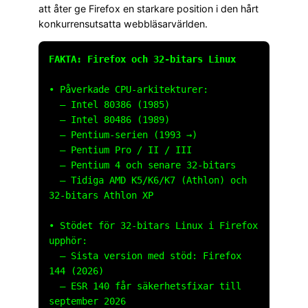
att åter ge Firefox en starkare position i den hårt
konkurrensutsatta webbläsarvärlden.
FAKTA: Firefox och 32-bitars Linux
• Påverkade CPU-arkitekturer:
– Intel 80386 (1985)
– Intel 80486 (1989)
– Pentium-serien (1993 →)
– Pentium Pro / II / III
– Pentium 4 och senare 32-bitars
– Tidiga AMD K5/K6/K7 (Athlon) och
32-bitars Athlon XP
• Stödet för 32-bitars Linux i Firefox
upphör:
– Sista version med stöd: Firefox
144 (2026)
– ESR 140 får säkerhetsfixar till
september 2026