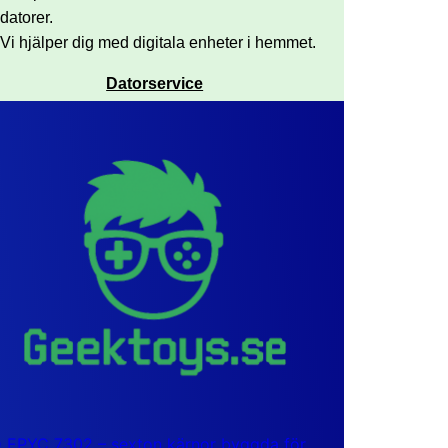
datorer.
Vi hjälper dig med digitala enheter i hemmet.
Datorservice
EPYC 7302 – sexton kärnor byggda för