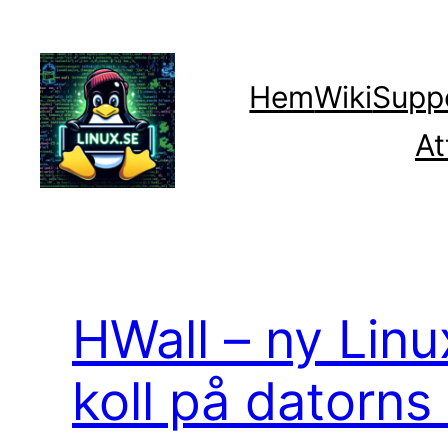
Hoppa
till
innehåll
Hem
Wiki
Supp
At
HWall – ny Linux
koll på datorns