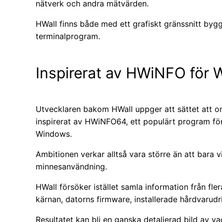
nätverk och andra mätvärden.
HWall finns både med ett grafiskt gränssnitt byg
terminalprogram.
Inspirerat av HWiNFO för
Utvecklaren bakom HWall uppger att sättet att org
inspirerat av HWiNFO64, ett populärt program fö
Windows.
Ambitionen verkar alltså vara större än att bara 
minnesanvändning.
HWall försöker istället samla information från fle
kärnan, datorns firmware, installerade hårdvarudr
Resultatet kan bli en ganska detaljerad bild av va