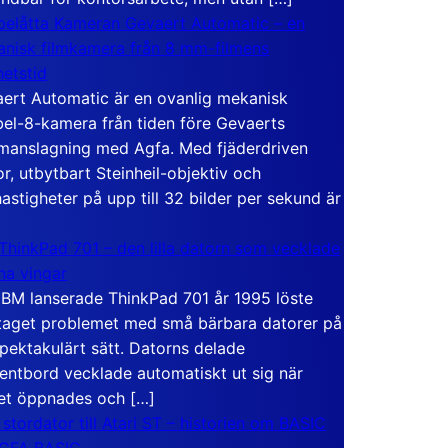
elåtta Kameran Gevaert Automatic – en
nisk filmkamera från 8 mm-filmens
hetstid
ert Automatic är en ovanlig mekanisk
el-8-kamera från tiden före Gevaerts
anslagning med Agfa. Med fjäderdriven
r, utbytbart Steinheil-objektiv och
hastigheter på upp till 32 bilder per sekund är
ThinkPad 701 – den lilla datorn som vecklade
ina vingar
IBM lanserade ThinkPad 701 år 1995 löste
taget problemet med små bärbara datorer på
spektakulärt sätt. Datorns delade
entbord vecklade automatiskt ut sig när
et öppnades och […]
 stordator till Atari ST – historien om BASIC
 GFA BASIC