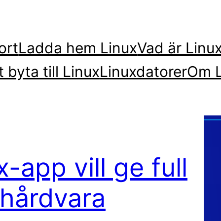
ort
Ladda hem Linux
Vad är Linu
t byta till Linux
Linuxdatorer
Om L
-app vill ge full
 hårdvara