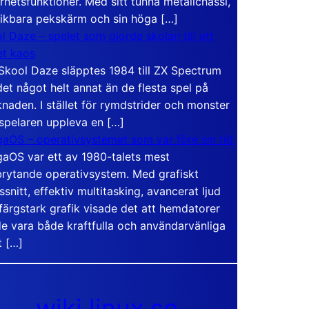
rhetsfunktioner. Med sitt tunna metallchassi,
vikbara pekskärm och sin höga […]
l Daze – spelet som gjorde skolan till ett
t kaos
Skool Daze släpptes 1984 till ZX Spectrum
det något helt annat än de flesta spel på
naden. I stället för rymdstrider och monster
 spelaren uppleva en […]
aOS – operativsystemet som var före sin tid
aOS var ett av 1980-talets mest
rytande operativsystem. Med grafiskt
ssnitt, effektiv multitasking, avancerat ljud
färgstark grafik visade det att hemdatorer
e vara både kraftfulla och användarvänliga
t […]
wiki.linux.se