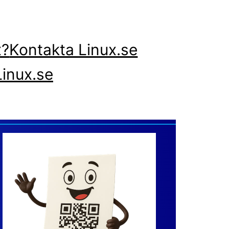
x?
Kontakta Linux.se
inux.se