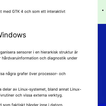
gt med GTK 4 och som ett interaktivt
 Windows
anisera sensorer i en hierarkisk struktur är
r hårdvaruinformation och diagnostik under
visa några grafer över processor- och
ra delar av Linux-systemet, bland annat Linux-
ivrutiner och vissa externa verktyg.
d som faktiskt händer inne i datorn.
AMD 