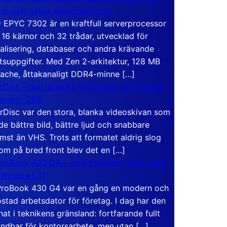
rar och tunga arbetsstationer
EPYC 7302 är en kraftfull serverprocessor
16 kärnor och 32 trådar, utvecklad för
ualisering, databaser och andra krävande
tsuppgifter. Med Zen 2-arkitektur, 128 MB
ache, åttakanaligt DDR4-minne […]
rDisc – den jättelika filmskivan som visade
en mot DVD
rDisc var den stora, blanka videoskivan som
de bättre bild, bättre ljud och snabbare
mst än VHS. Trots att formatet aldrig slog
om på bred front blev det en […]
roBook 430 G4 – en arbetsdator från tiden
 Windows 11
roBook 430 G4 var en gång en modern och
stad arbetsdator för företag. I dag har den
at i teknikens gränsland: fortfarande fullt
ndbar för kontorsarbete, men utan […]