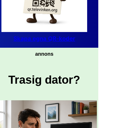
Skapa egna QR-koder
annons
Trasig dator?