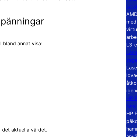
serv
AMD 
spänningar
med 
virt
arbe
 bland annat visa:
L3-c
Lase
väg
Lase
lova
åtko
igen
HP P
före
HP P
påko
hamn
det aktuella värdet.
anvä