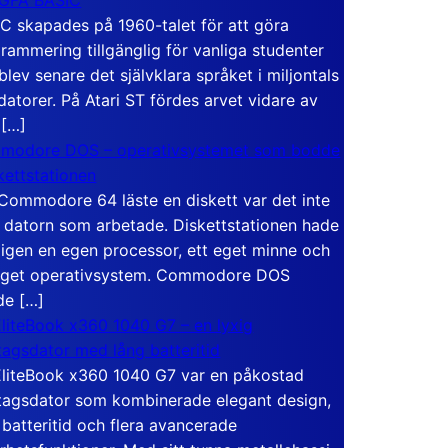
C skapades på 1960-talet för att göra
rammering tillgänglig för vanliga studenter
blev senare det självklara språket i miljontals
atorer. På Atari ST fördes arvet vidare av
 […]
modore DOS – operativsystemet som bodde
skettstationen
Commodore 64 läste en diskett var det inte
 datorn som arbetade. Diskettstationen hade
igen en egen processor, ett eget minne och
eget operativsystem. Commodore DOS
de […]
liteBook x360 1040 G7 – en lyxig
tagsdator med lång batteritid
liteBook x360 1040 G7 var en påkostad
tagsdator som kombinerade elegant design,
 batteritid och flera avancerade