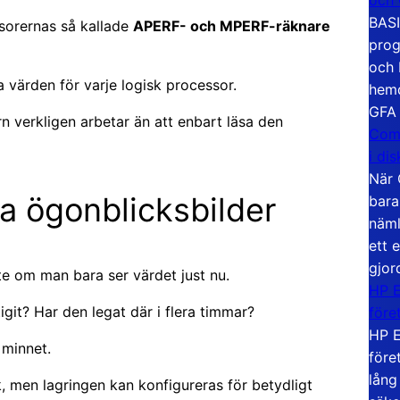
BASI
sorernas så kallade
APERF- och MPERF-räknare
prog
och 
 värden för varje logisk processor.
hemd
GFA
rn verkligen arbetar än att enbart läsa den
Com
i di
När 
ara ögonblicksbilder
bara
näml
ett 
gjor
e om man bara ser värdet just nu.
HP E
git? Har den legat där i flera timmar?
före
HP E
 minnet.
före
lång
k, men lagringen kan konfigureras för betydligt