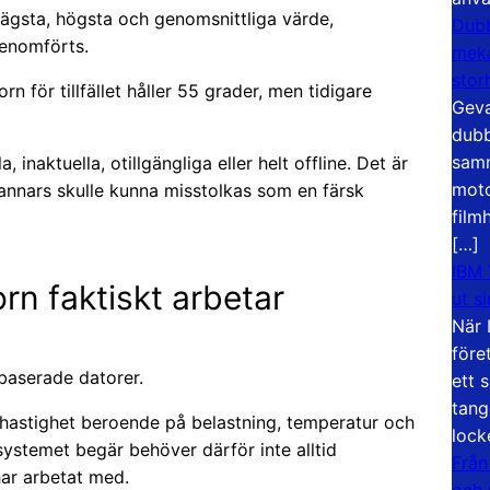
lägsta, högsta och genomsnittliga värde,
Dubb
enomförts.
meka
stor
n för tillfället håller 55 grader, men tidigare
Geva
dubb
samm
 inaktuella, otillgängliga eller helt offline. Det är
moto
annars skulle kunna misstolkas som en färsk
film
[…]
IBM 
n faktiskt arbetar
ut s
När 
före
-baserade datorer.
ett 
tang
shastighet beroende på belastning, temperatur och
lock
ystemet begär behöver därför inte alltid
Från
ar arbetat med.
och