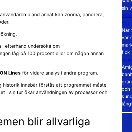
säke
sin 
r användaren bland annat kan zooma, panorera,
Skoo
oder.
öppe
När 
sökning.
var 
mark
n i efterhand undersöka om
fick
ingen låg på 100 procent eller om någon annan
Amig
Amig
ON Lines
för vidare analys i andra program.
banb
grän
 historik innebär förstås att programmet måste
och 
lket i sin tur ökar användningen av processor och
kund
lång
men blir allvarliga