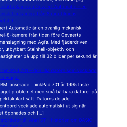
elåtta Kameran Gevaert Automatic – en
nisk filmkamera från 8 mm-filmens
hetstid
ert Automatic är en ovanlig mekanisk
el-8-kamera från tiden före Gevaerts
anslagning med Agfa. Med fjäderdriven
r, utbytbart Steinheil-objektiv och
hastigheter på upp till 32 bilder per sekund är
ThinkPad 701 – den lilla datorn som vecklade
ina vingar
IBM lanserade ThinkPad 701 år 1995 löste
taget problemet med små bärbara datorer på
spektakulärt sätt. Datorns delade
entbord vecklade automatiskt ut sig när
et öppnades och […]
 stordator till Atari ST – historien om BASIC
 GFA BASIC