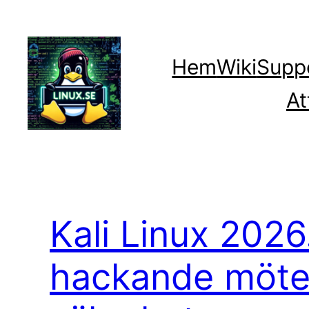
Hoppa
till
innehåll
Hem
Wiki
Supp
At
Kali Linux 2026.
hackande möte