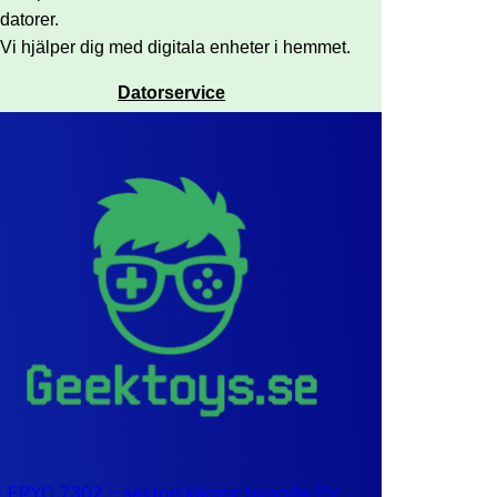
datorer.
Vi hjälper dig med digitala enheter i hemmet.
Datorservice
EPYC 7302 – sexton kärnor byggda för