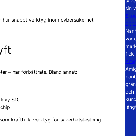
säke
sin 
Skoo
sar hur snabbt verktyg inom cybersäkerhet
öppe
När 
var 
mark
yft
fick
Amig
Amig
er – har förbättrats. Bland annat:
banb
grän
och 
kund
laxy S10
lång
-chip
som kraftfulla verktyg för säkerhetstestning.