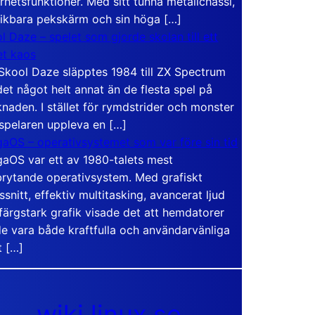
rhetsfunktioner. Med sitt tunna metallchassi,
vikbara pekskärm och sin höga […]
l Daze – spelet som gjorde skolan till ett
t kaos
Skool Daze släpptes 1984 till ZX Spectrum
det något helt annat än de flesta spel på
naden. I stället för rymdstrider och monster
 spelaren uppleva en […]
aOS – operativsystemet som var före sin tid
aOS var ett av 1980-talets mest
rytande operativsystem. Med grafiskt
ssnitt, effektiv multitasking, avancerat ljud
färgstark grafik visade det att hemdatorer
e vara både kraftfulla och användarvänliga
t […]
wiki.linux.se