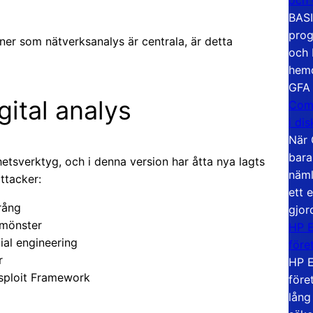
BASI
prog
ner som nätverksanalys är centrala, är detta
och 
hemd
GFA
gital analys
Com
i di
När 
bara
rhetsverktyg, och i denna version har åtta nya lagts
näml
attacker:
ett 
rång
gjor
kmönster
HP E
ial engineering
före
r
HP E
asploit Framework
före
lång