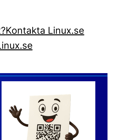
x?
Kontakta Linux.se
inux.se