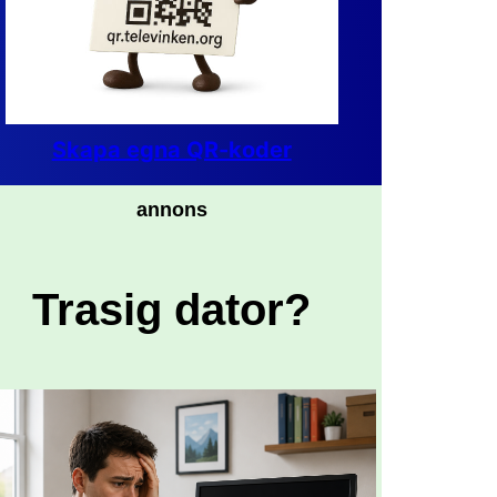
Skapa egna QR-koder
annons
Trasig dator?