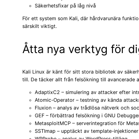
Säkerhetsfixar på låg nivå
För ett system som Kali, där hårdvarunära funktio
särskilt viktigt.
Åtta nya verktyg för di
Kali Linux är känt för sitt stora bibliotek av säke
till. De täcker allt från felsökning till avancerade 
AdaptixC2 – simulering av attacker efter int
Atomic-Operator – testning av kända attac
Fluxion – analys av trådlösa nätverk och soc
GEF – förbättrad felsökning i GNU Debugge
MetasploitMCP – serverintegration för Met
SSTImap – upptäckt av template-injektioner
WPProbe – analys av WordPress-tillägg