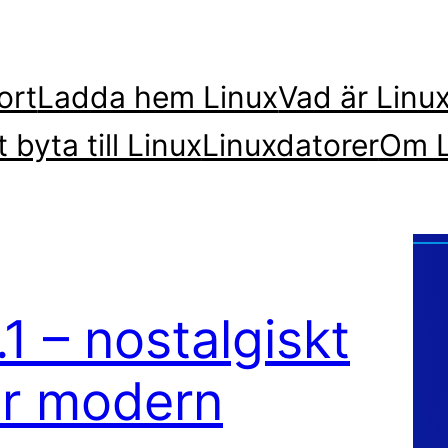
ort
Ladda hem Linux
Vad är Linu
t byta till Linux
Linuxdatorer
Om L
1 – nostalgiskt
r modern