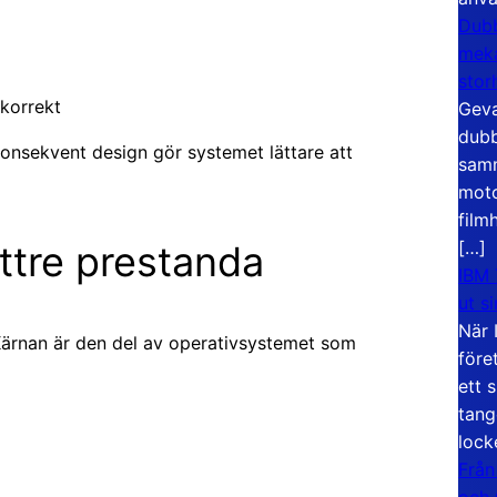
Dubb
meka
stor
 korrekt
Geva
dubb
konsekvent design gör systemet lättare att
samm
moto
film
[…]
ttre prestanda
IBM 
ut s
När 
. Kärnan är den del av operativsystemet som
före
ett 
tang
lock
Från
och