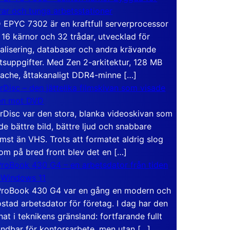
rar och tunga arbetsstationer
EPYC 7302 är en kraftfull serverprocessor
16 kärnor och 32 trådar, utvecklad för
ualisering, databaser och andra krävande
tsuppgifter. Med Zen 2-arkitektur, 128 MB
ache, åttakanaligt DDR4-minne […]
rDisc – den jättelika filmskivan som visade
en mot DVD
rDisc var den stora, blanka videoskivan som
de bättre bild, bättre ljud och snabbare
mst än VHS. Trots att formatet aldrig slog
om på bred front blev det en […]
roBook 430 G4 – en arbetsdator från tiden
 Windows 11
roBook 430 G4 var en gång en modern och
stad arbetsdator för företag. I dag har den
at i teknikens gränsland: fortfarande fullt
ndbar för kontorsarbete, men utan […]