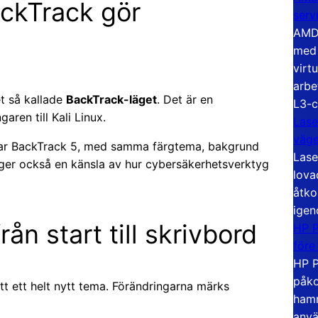
ackTrack gör
serv
AMD 
med 
virt
arbe
t så kallade
BackTrack-läget
. Det är en
L3-c
aren till Kali Linux.
Lase
väg
iknar BackTrack 5, med samma färgtema, bakgrund
Lase
t ger också en känsla av hur cybersäkerhetsverktyg
lova
åtko
igen
ån start till skrivbord
HP P
före
HP P
påko
tt ett helt nytt tema. Förändringarna märks
hamn
anvä