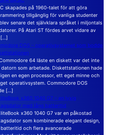
C skapades på 1960-talet för att göra
rammering tillgänglig för vanliga studenter
blev senare det självklara språket i miljontals
atorer. På Atari ST fördes arvet vidare av
 […]
modore DOS – operativsystemet som bodde
skettstationen
Commodore 64 läste en diskett var det inte
 datorn som arbetade. Diskettstationen hade
igen en egen processor, ett eget minne och
eget operativsystem. Commodore DOS
de […]
liteBook x360 1040 G7 – en lyxig
tagsdator med lång batteritid
liteBook x360 1040 G7 var en påkostad
tagsdator som kombinerade elegant design,
 batteritid och flera avancerade