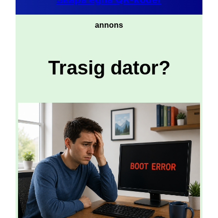
annons
Trasig dator?