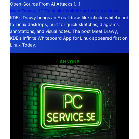
Open-Source From AI Attacks […]
Meet Drawy, KDE’s Infinite Whiteboard App for Linux
KDE’s Drawy brings an Excalidraw-like infinite whiteboard
to Linux desktops, built for quick sketches, diagrams,
annotations, and visual notes. The post Meet Drawy,
KDE’s Infinite Whiteboard App for Linux appeared first on
Linux Today.
ANNONS