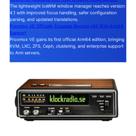
The lightweight IceWM window manager reaches version
4.1 with improved focus handling, safer configuration
parsing, and updated translations.
Proxmox VE Officially Expands Beyond x86 With Arm64
Support
Proxmox VE gains its first official Arm64 edition, bringing
KVM, LXC, ZFS, Ceph, clustering, and enterprise support
to Arm servers.