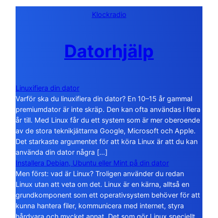
Klockradio
Datorhjälp
Linuxifiera din dator
Varför ska du linuxifiera din dator? En 10–15 år gammal
premiumdator är inte skräp. Den kan ofta användas i flera
år till. Med Linux får du ett system som är mer oberoende
av de stora teknikjättarna Google, Microsoft och Apple.
Det starkaste argumentet för att köra Linux är att du kan
använda din dator några […]
Installera Debian, Ubuntu eller Mint på din dator
Men först: vad är Linux? Troligen använder du redan
Linux utan att veta om det. Linux är en kärna, alltså en
grundkomponent som ett operativsystem behöver för att
kunna hantera filer, kommunicera med internet, styra
hårdvara och mycket annat. Det som gör Linux speciellt