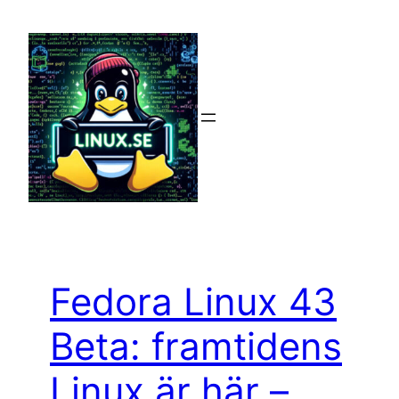
Hoppa
till
innehåll
Fedora Linux 43
Beta: framtidens
Linux är här –