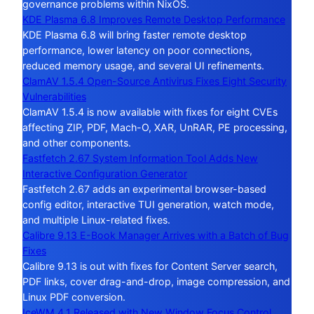
governance problems within NixOS.
KDE Plasma 6.8 Improves Remote Desktop Performance
KDE Plasma 6.8 will bring faster remote desktop
performance, lower latency on poor connections,
reduced memory usage, and several UI refinements.
ClamAV 1.5.4 Open-Source Antivirus Fixes Eight Security
Vulnerabilities
ClamAV 1.5.4 is now available with fixes for eight CVEs
affecting ZIP, PDF, Mach-O, XAR, UnRAR, PE processing,
and other components.
Fastfetch 2.67 System Information Tool Adds New
Interactive Configuration Generator
Fastfetch 2.67 adds an experimental browser-based
config editor, interactive TUI generation, watch mode,
and multiple Linux-related fixes.
Calibre 9.13 E-Book Manager Arrives with a Batch of Bug
Fixes
Calibre 9.13 is out with fixes for Content Server search,
PDF links, cover drag-and-drop, image compression, and
Linux PDF conversion.
IceWM 4.1 Released with New Window Focus Control