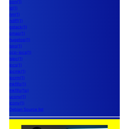
pon(1)
ld(1)
nm(1)
ndiff(1)
gstack(1)
pmap(1)
hugetop(1)
lsirq(1)
pcp-ipcs(1)
lsipc(1)
ipcs(1)
ipcmk(1)
ipcrm(1)
mkfifo(1)
mkfifo(1p)
uconv(1)
iconv(1)
Debian Source list