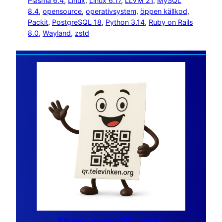
Plasma 6.4
, 
Linux
, 
Linux 6.17
, 
LLVM 21
, 
MySQL
8.4
, 
opensource
, 
operativsystem
, 
öppen källkod
, 
Packit
, 
PostgreSQL 18
, 
Python 3.14
, 
Ruby on Rails
8.0
, 
Wayland
, 
zstd
Skapa egna QR-koder