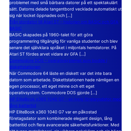
problemet med små bärbara datorer på ett spektakulärt
sätt. Datorns delade tangentbord vecklade automatiskt ut
sig när locket öppnades och […]
Från stordator till Atari ST – historien om BASIC och GFA
BASIC
BASIC skapades på 1960-talet för att göra
programmering tillgänglig för vanliga studenter och blev
senare det självklara språket i miljontals hemdatorer. På
Atari ST fördes arvet vidare av GFA […]
Commodore DOS – operativsystemet som bodde i
diskettstationen
När Commodore 64 läste en diskett var det inte bara
datorn som arbetade. Diskettstationen hade nämligen en
egen processor, ett eget minne och ett eget
operativsystem. Commodore DOS gjorde […]
HP EliteBook x360 1040 G7 – en lyxig företagsdator med
lång batteritid
HP EliteBook x360 1040 G7 var en påkostad
företagsdator som kombinerade elegant design, lång
batteritid och flera avancerade säkerhetsfunktioner. Med