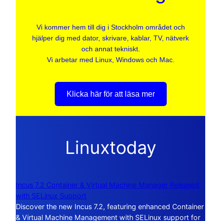
Vi kommer hem till dig i Stockholm området och
hjälper dig med dator, skrivare, kablar, TV, nätverk
och annat tekniskt.
Vi arbetar med Linux, Windows och Mac.
Klicka här för att läsa mer
Linuxtoday
Incus 7.2 Container & Virtual Machine Manager Released
with SELinux Support
Discover the new Incus 7.2, featuring enhanced Container
& Virtual Machine Management with SELinux support for