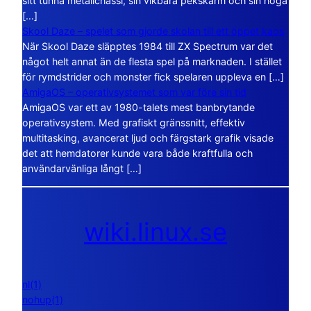
sitt tunna metallchassi, sin vikbara pekskärm och sin höga
[…]
Skool Daze – spelet som gjorde skolan till ett öppet kaos
När Skool Daze släpptes 1984 till ZX Spectrum var det
något helt annat än de flesta spel på marknaden. I stället
för rymdstrider och monster fick spelaren uppleva en […]
AmigaOS – operativsystemet som var före sin tid
AmigaOS var ett av 1980-talets mest banbrytande
operativsystem. Med grafiskt gränssnitt, effektiv
multitasking, avancerat ljud och färgstark grafik visade
det att hemdatorer kunde vara både kraftfulla och
användarvänliga långt […]
wiki.linux.se
nl(1)
nohup(1)