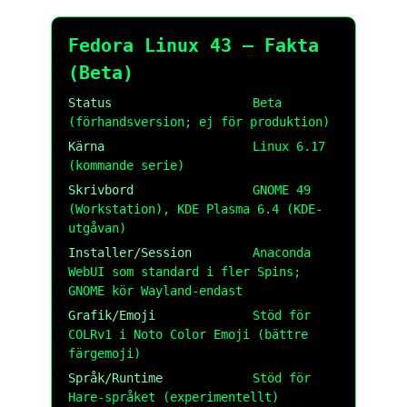
Fedora Linux 43 — Fakta
(Beta)
Status
Beta
(förhandsversion; ej för produktion)
Kärna
Linux 6.17
(kommande serie)
Skrivbord
GNOME 49
(Workstation), KDE Plasma 6.4 (KDE-
utgåvan)
Installer/Session
Anaconda
WebUI som standard i fler Spins;
GNOME kör Wayland-endast
Grafik/Emoji
Stöd för
COLRv1 i Noto Color Emoji (bättre
färgemoji)
Språk/Runtime
Stöd för
Hare-språket (experimentellt)