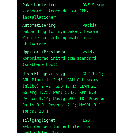
Pakethantering
DNF 5 som
standard i Anaconda för RPM-
installationer
Automatisering
Packit-
onboarding för nya paket; Fedora
Kinoite har auto-uppdateringar
aktiverade
Uppstart/Prestanda
zstd-
komprimerad initrd som standard
(snabbare boot)
Utvecklingsverktyg
GCC 15.2;
GNU Binutils 2.45; GNU C Library
(glibc) 2.42; GDB 17.1; LLVM 21;
Golang 1.25; Perl 5.42; RPM 6.0;
Python 3.14; PostgreSQL 18; Ruby on
Rails 8.0; Dovecot 2.4; MySQL 8.4;
Tomcat 10.1
Tillgänglighet
ISO-
avbilder och torrentfiler för
nedladdning (beta)