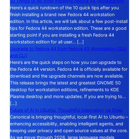
10 Things to do After Installing Fedora 44 (Workstation)
Here’s a quick rundown of the 10 quick tips after you
finish installing a brand new Fedora 44 workstation
edition. In this article, we will talk about a few post-install
tips for Fedora 44 workstation edition. These are a good
starting point if you are installing a fresh Fedora 44
workstation edition for all user… […]
Upgrade to Fedora 44 from Fedora 43 Workstation (GUI
and CLI)
Here’s are the quick steps on how you can upgrade to
the Fedora 44 version. Fedora 44 is officially available for
download and the upgrade channels are now available.
This release brings the latest and greatest GNOME 50
desktop for workstation editions, refinements to KDE
Plasma desktop and more updates. If you are trying to…
[…]
Future of AI in Ubuntu: Thoughtful Integration via Snap
Canonical is bringing thoughtful, local-first AI to Ubuntu –
enhancing accessibility, enabling intelligent agents, and
keeping user privacy and open source values at the core.
As we move through 2026, large language models