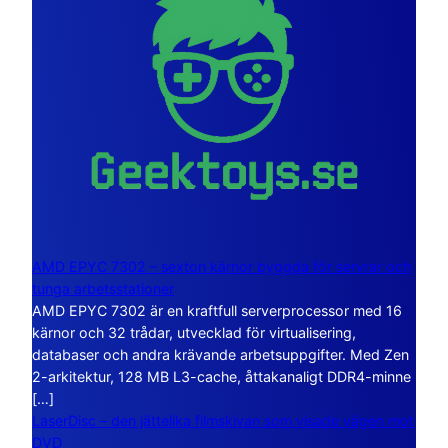
AMD EPYC 7302 – sexton kärnor byggda för servrar och
tunga arbetsstationer
AMD EPYC 7302 är en kraftfull serverprocessor med 16
kärnor och 32 trådar, utvecklad för virtualisering,
databaser och andra krävande arbetsuppgifter. Med Zen
2-arkitektur, 128 MB L3-cache, åttakanaligt DDR4-minne
[…]
LaserDisc – den jättelika filmskivan som visade vägen mot
DVD