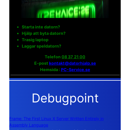
Starta inte datorn?
Hjälp att byta datorn?
Trasig laptop
Laggar speldatorn?
Telefon
08 37 21 00
E-post
kontakt@datorhjalp.se
Hemsida :
PC-Service.se
Debugpoint
Frame: The First Linux X Server Written Entirely in
Assembly Language