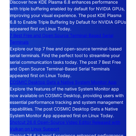
Discover how KDE Plasma 6.8 enhances performance
with triple buffering enabled by default for NVIDIA GPUs,
improving your visual experience. The post KDE Plasma
6.8 to Enable Triple Buffering by Default for NVIDIA GPUs
appeared first on Linux Today.
7 Best Free and Open Source Terminal-Based Serial
Terminals
Explore our top 7 free and open-source terminal-based
serial terminals. Find the perfect tool to streamline your
serial communication tasks today. The post 7 Best Free
and Open Source Terminal-Based Serial Terminals
appeared first on Linux Today.
COSMIC Desktop Gets a Native System Monitor App
Explore the features of the native System Monitor app
now available on COSMIC Desktop, providing users with
essential performance tracking and system management
capabilities. The post COSMIC Desktop Gets a Native
System Monitor App appeared first on Linux Today.
Shotcut 26.6 Open-Source Video Editor Released with
Vulkan on Linux Support
Shotcut 26.6 is here! Experience enhanced performance