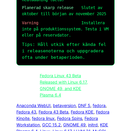
Planerad skarp release
Slutet av
oktober till början av november 2025
Varning
Installera
inte på produktionssystem. Testa i VM
eller på reservdator.
Tips: Håll utkik efter kända fel
i releasenoterna och uppgradera
ofta under betaperioden.
Fedora Linux 43 Beta
Released with Linux 6.17,
GNOME 49, and KDE
Plasma 6.4
Anaconda WebUI
, 
betaversion
, 
DNF 5
, 
fedora
, 
Fedora 43
, 
Fedora 43 Beta
, 
Fedora KDE
, 
Fedora
Kinoite
, 
fedora linux
, 
Fedora Spins
, 
Fedora
Workstation
, 
GCC 15.2
, 
GNOME 49
, 
initrd
, 
KDE