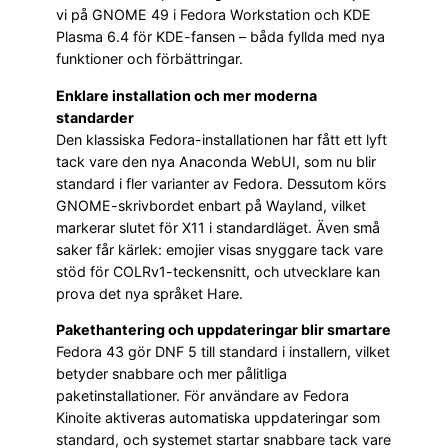
vi på GNOME 49 i Fedora Workstation och KDE
Plasma 6.4 för KDE-fansen – båda fyllda med nya
funktioner och förbättringar.
Enklare installation och mer moderna
standarder
Den klassiska Fedora-installationen har fått ett lyft
tack vare den nya Anaconda WebUI, som nu blir
standard i fler varianter av Fedora. Dessutom körs
GNOME-skrivbordet enbart på Wayland, vilket
markerar slutet för X11 i standardläget. Även små
saker får kärlek: emojier visas snyggare tack vare
stöd för COLRv1-teckensnitt, och utvecklare kan
prova det nya språket Hare.
Pakethantering och uppdateringar blir smartare
Fedora 43 gör DNF 5 till standard i installern, vilket
betyder snabbare och mer pålitliga
paketinstallationer. För användare av Fedora
Kinoite aktiveras automatiska uppdateringar som
standard, och systemet startar snabbare tack vare