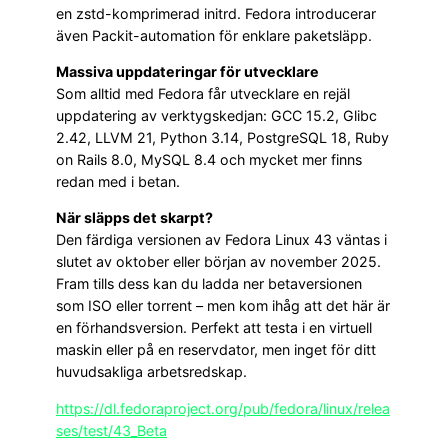
en zstd-komprimerad initrd. Fedora introducerar
även Packit-automation för enklare paketsläpp.
Massiva uppdateringar för utvecklare
Som alltid med Fedora får utvecklare en rejäl
uppdatering av verktygskedjan: GCC 15.2, Glibc
2.42, LLVM 21, Python 3.14, PostgreSQL 18, Ruby
on Rails 8.0, MySQL 8.4 och mycket mer finns
redan med i betan.
När släpps det skarpt?
Den färdiga versionen av Fedora Linux 43 väntas i
slutet av oktober eller början av november 2025.
Fram tills dess kan du ladda ner betaversionen
som ISO eller torrent – men kom ihåg att det här är
en förhandsversion. Perfekt att testa i en virtuell
maskin eller på en reservdator, men inget för ditt
huvudsakliga arbetsredskap.
https://dl.fedoraproject.org/pub/fedora/linux/relea
ses/test/43_Beta