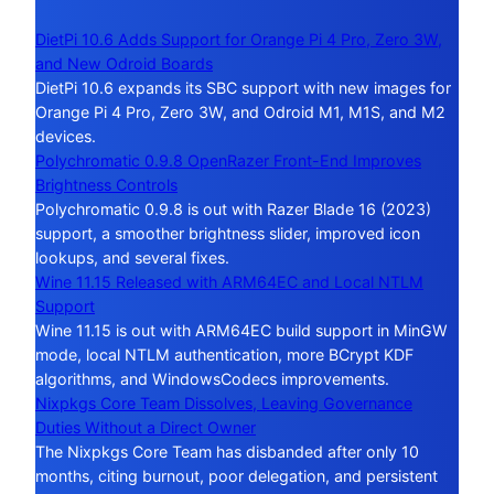
DietPi 10.6 Adds Support for Orange Pi 4 Pro, Zero 3W,
and New Odroid Boards
DietPi 10.6 expands its SBC support with new images for
Orange Pi 4 Pro, Zero 3W, and Odroid M1, M1S, and M2
devices.
Polychromatic 0.9.8 OpenRazer Front-End Improves
Brightness Controls
Polychromatic 0.9.8 is out with Razer Blade 16 (2023)
support, a smoother brightness slider, improved icon
lookups, and several fixes.
Wine 11.15 Released with ARM64EC and Local NTLM
Support
Wine 11.15 is out with ARM64EC build support in MinGW
mode, local NTLM authentication, more BCrypt KDF
algorithms, and WindowsCodecs improvements.
Nixpkgs Core Team Dissolves, Leaving Governance
Duties Without a Direct Owner
The Nixpkgs Core Team has disbanded after only 10
months, citing burnout, poor delegation, and persistent