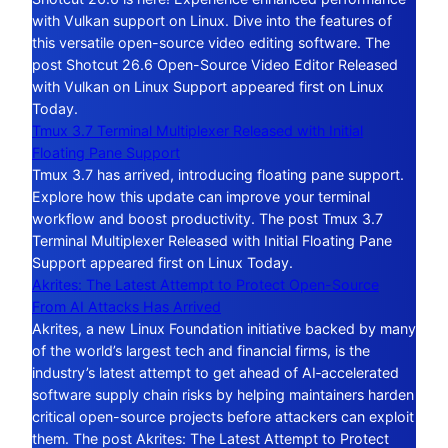
with Vulkan support on Linux. Dive into the features of
this versatile open-source video editing software. The
post Shotcut 26.6 Open-Source Video Editor Released
with Vulkan on Linux Support appeared first on Linux
Today.
Tmux 3.7 Terminal Multiplexer Released with Initial
Floating Pane Support
Tmux 3.7 has arrived, introducing floating pane support.
Explore how this update can improve your terminal
workflow and boost productivity. The post Tmux 3.7
Terminal Multiplexer Released with Initial Floating Pane
Support appeared first on Linux Today.
Akrites: The Latest Attempt to Protect Open-Source
From AI Attacks Has Arrived
Akrites, a new Linux Foundation initiative backed by many
of the world’s largest tech and financial firms, is the
industry’s latest attempt to get ahead of AI‑accelerated
software supply chain risks by helping maintainers harden
critical open-source projects before attackers can exploit
them. The post Akrites: The Latest Attempt to Protect