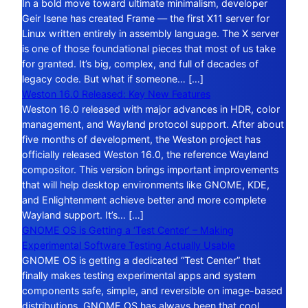
In a bold move toward ultimate minimalism, developer
Geir Isene has created Frame — the first X11 server for
Linux written entirely in assembly language. The X server
is one of those foundational pieces that most of us take
for granted. It’s big, complex, and full of decades of
legacy code. But what if someone… […]
Weston 16.0 Released: Key New Features
Weston 16.0 released with major advances in HDR, color
management, and Wayland protocol support. After about
five months of development, the Weston project has
officially released Weston 16.0, the reference Wayland
compositor. This version brings important improvements
that will help desktop environments like GNOME, KDE,
and Enlightenment achieve better and more complete
Wayland support. It’s… […]
GNOME OS is Getting a ‘Test Center’ – Making
Experimental Software Testing Actually Usable
GNOME OS is getting a dedicated “Test Center” that
finally makes testing experimental apps and system
components safe, simple, and reversible on image-based
distributions. GNOME OS has always been that cool,