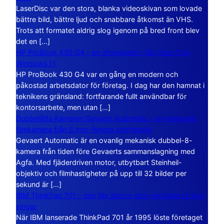
LaserDisc var den stora, blanka videoskivan som lovade
bättre bild, bättre ljud och snabbare åtkomst än VHS.
Trots att formatet aldrig slog igenom på bred front blev
det en […]
HP ProBook 430 G4 – en arbetsdator från tiden före
Windows 11
HP ProBook 430 G4 var en gång en modern och
påkostad arbetsdator för företag. I dag har den hamnat i
teknikens gränsland: fortfarande fullt användbar för
kontorsarbete, men utan […]
Dubbelåtta Kameran Gevaert Automatic – en mekanisk
filmkamera från 8 mm-filmens storhetstid
Gevaert Automatic är en ovanlig mekanisk dubbel-8-
kamera från tiden före Gevaerts sammanslagning med
Agfa. Med fjäderdriven motor, utbytbart Steinheil-
objektiv och filmhastigheter på upp till 32 bilder per
sekund är […]
IBM ThinkPad 701 – den lilla datorn som vecklade ut sina
vingar
När IBM lanserade ThinkPad 701 år 1995 löste företaget