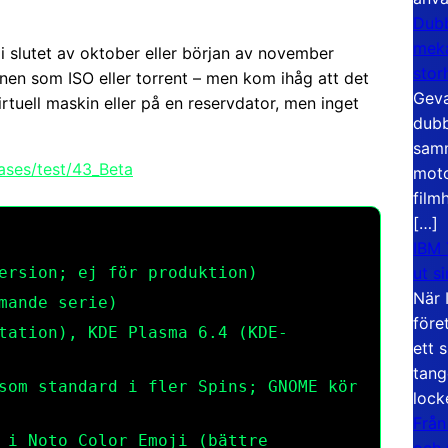
Dubb
meka
i slutet av oktober eller början av november
stor
onen som ISO eller torrent – men kom ihåg att det
Geva
irtuell maskin eller på en reservdator, men inget
dubb
samm
eases/test/43_Beta
moto
film
[…]
)
IBM 
ut s
ersion; ej för produktion)
När 
mande serie)
före
tation), KDE Plasma 6.4 (KDE-
ett 
tang
som standard i fler Spins; GNOME kör
lock
Från
 i Noto Color Emoji (bättre
och