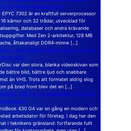
rar och tunga arbetsstationer
EPYC 7302 är en kraftfull serverprocessor
16 kärnor och 32 trådar, utvecklad för
ualisering, databaser och andra krävande
tsuppgifter. Med Zen 2-arkitektur, 128 MB
ache, åttakanaligt DDR4-minne […]
rDisc – den jättelika filmskivan som visade
en mot DVD
rDisc var den stora, blanka videoskivan som
de bättre bild, bättre ljud och snabbare
mst än VHS. Trots att formatet aldrig slog
om på bred front blev det en […]
roBook 430 G4 – en arbetsdator från tiden
 Windows 11
roBook 430 G4 var en gång en modern och
stad arbetsdator för företag. I dag har den
at i teknikens gränsland: fortfarande fullt
ndbar för kontorsarbete, men utan […]