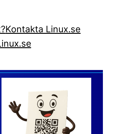
x?
Kontakta Linux.se
inux.se