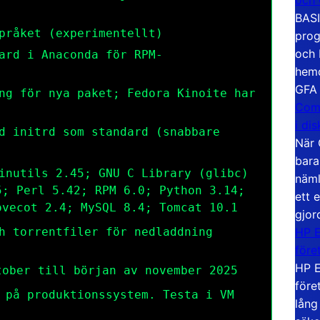
BASI
pråket (experimentellt)
prog
och 
ard i Anaconda för RPM-
hemd
GFA
ng för nya paket; Fedora Kinoite har
Com
i di
d initrd som standard (snabbare
När 
bara
inutils 2.45; GNU C Library (glibc)
näml
5; Perl 5.42; RPM 6.0; Python 3.14;
ett 
ovecot 2.4; MySQL 8.4; Tomcat 10.1
gjor
HP E
h torrentfiler för nedladdning
före
HP E
ober till början av november 2025
före
 på produktionssystem. Testa i VM
lång