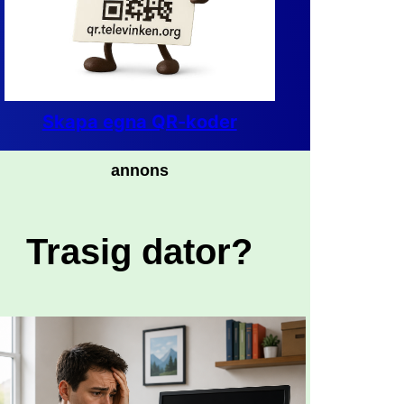
Skapa egna QR-koder
annons
Trasig dator?