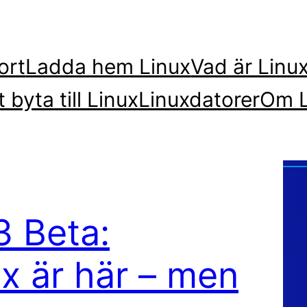
ort
Ladda hem Linux
Vad är Linu
t byta till Linux
Linuxdatorer
Om L
3 Beta:
x är här – men