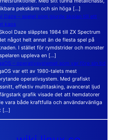
rhetsfunktioner. Med sitt tunna metallchassi,
vikbara pekskärm och sin höga […]
l Daze – spelet som gjorde skolan till ett
t kaos
Skool Daze släpptes 1984 till ZX Spectrum
det något helt annat än de flesta spel på
naden. I stället för rymdstrider och monster
 spelaren uppleva en […]
aOS – operativsystemet som var före sin tid
aOS var ett av 1980-talets mest
rytande operativsystem. Med grafiskt
ssnitt, effektiv multitasking, avancerat ljud
färgstark grafik visade det att hemdatorer
e vara både kraftfulla och användarvänliga
t […]
wiki.linux.se