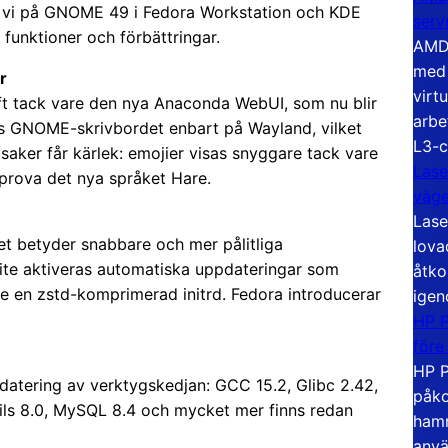
ds vi på GNOME 49 i Fedora Workstation och KDE
serv
funktioner och förbättringar.
AMD 
med 
r
virt
lyft tack vare den nya Anaconda WebUI, som nu blir
arbe
örs GNOME-skrivbordet enbart på Wayland, vilket
L3-c
 saker får kärlek: emojier visas snyggare tack vare
Lase
prova det nya språket Hare.
väg
Lase
lket betyder snabbare och mer pålitliga
lova
oite aktiveras automatiska uppdateringar som
åtko
e en zstd-komprimerad initrd. Fedora introducerar
igen
HP P
före
HP P
pdatering av verktygskedjan: GCC 15.2, Glibc 2.42,
påko
ils 8.0, MySQL 8.4 och mycket mer finns redan
hamn
anvä