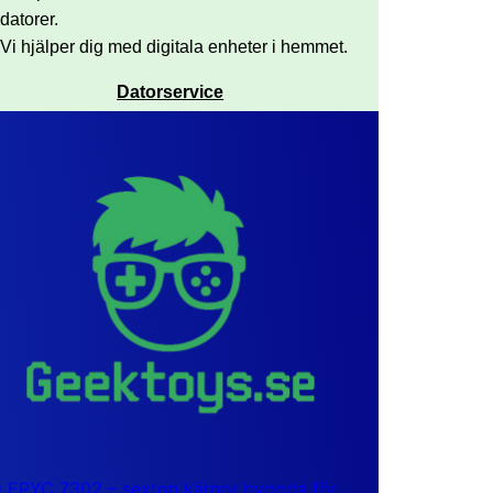
datorer.
Vi hjälper dig med digitala enheter i hemmet.
Datorservice
EPYC 7302 – sexton kärnor byggda för