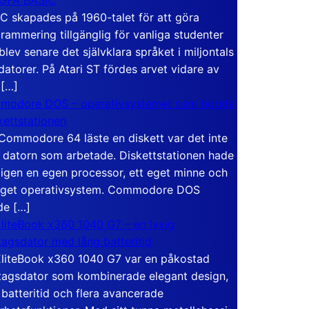
C skapades på 1960-talet för att göra
rammering tillgänglig för vanliga studenter
blev senare det självklara språket i miljontals
atorer. På Atari ST fördes arvet vidare av
 […]
modore DOS – operativsystemet som bodde
skettstationen
Commodore 64 läste en diskett var det inte
 datorn som arbetade. Diskettstationen hade
igen en egen processor, ett eget minne och
eget operativsystem. Commodore DOS
de […]
liteBook x360 1040 G7 – en lyxig
tagsdator med lång batteritid
liteBook x360 1040 G7 var en påkostad
tagsdator som kombinerade elegant design,
 batteritid och flera avancerade