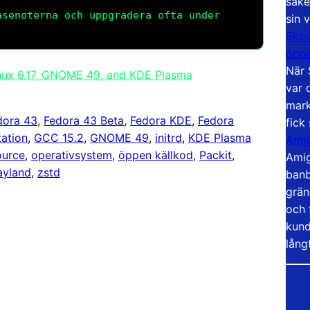
säke
asenoterna och uppgradera ofta under
sin 
Skoo
öppe
När 
inux 6.17, GNOME 49, and KDE Plasma
var 
mark
dora 43
, 
Fedora 43 Beta
, 
Fedora KDE
, 
Fedora
fick
ation
, 
GCC 15.2
, 
GNOME 49
, 
initrd
, 
KDE Plasma
Amig
ource
, 
operativsystem
, 
öppen källkod
, 
Packit
, 
Amig
yland
, 
zstd
banb
grän
och 
kund
lång