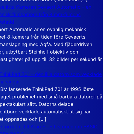
elåtta Kameran Gevaert Automatic – en
nisk filmkamera från 8 mm-filmens
hetstid
ert Automatic är en ovanlig mekanisk
el-8-kamera från tiden före Gevaerts
anslagning med Agfa. Med fjäderdriven
r, utbytbart Steinheil-objektiv och
hastigheter på upp till 32 bilder per sekund är
ThinkPad 701 – den lilla datorn som vecklade
ina vingar
IBM lanserade ThinkPad 701 år 1995 löste
taget problemet med små bärbara datorer på
spektakulärt sätt. Datorns delade
entbord vecklade automatiskt ut sig när
et öppnades och […]
 stordator till Atari ST – historien om BASIC
 GFA BASIC