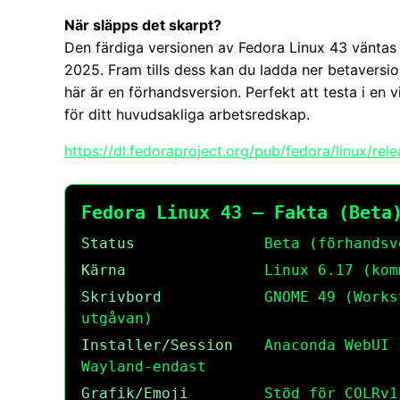
När släpps det skarpt?
Den färdiga versionen av Fedora Linux 43 väntas 
2025. Fram tills dess kan du ladda ner betaversi
här är en förhandsversion. Perfekt att testa i en v
för ditt huvudsakliga arbetsredskap.
https://dl.fedoraproject.org/pub/fedora/linux/rel
Fedora Linux 43 — Fakta (Beta
Status
Beta (förhandsv
Kärna
Linux 6.17 (kom
Skrivbord
GNOME 49 (Works
utgåvan)
Installer/Session
Anaconda WebUI 
Wayland-endast
Grafik/Emoji
Stöd för COLRv1