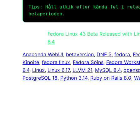
Tips: Håll utkik efter kända fel i rele
betaperioden.
Fedora Linux 43 Beta Released with L
6.4
Anaconda WebUI
, 
betaversion
, 
DNF 5
, 
fedora
, 
Fe
Kinoite
, 
fedora linux
, 
Fedora Spins
, 
Fedora Workst
6.4
, 
Linux
, 
Linux 6.17
, 
LLVM 21
, 
MySQL 8.4
, 
opens
PostgreSQL 18
, 
Python 3.14
, 
Ruby on Rails 8.0
, 
Wa