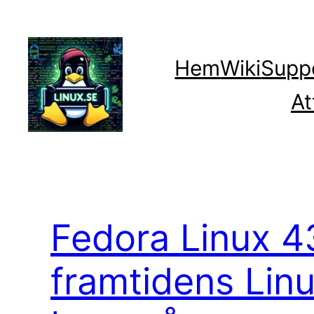
Hoppa
till
innehåll
Hem
Wiki
Supp
At
Fedora Linux 4
framtidens Linu