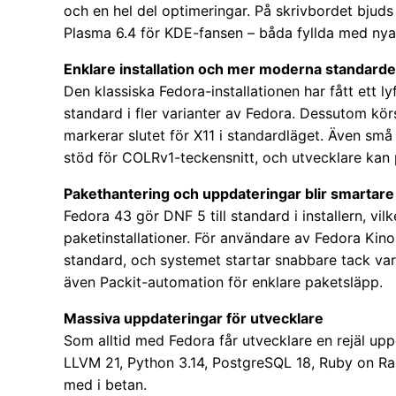
och en hel del optimeringar. På skrivbordet bju
Plasma 6.4 för KDE-fansen – båda fyllda med nya 
Enklare installation och mer moderna standarde
Den klassiska Fedora-installationen har fått ett 
standard i fler varianter av Fedora. Dessutom k
markerar slutet för X11 i standardläget. Även små
stöd för COLRv1-teckensnitt, och utvecklare kan 
Pakethantering och uppdateringar blir smartare
Fedora 43 gör DNF 5 till standard i installern, vi
paketinstallationer. För användare av Fedora Kin
standard, och systemet startar snabbare tack var
även Packit-automation för enklare paketsläpp.
Massiva uppdateringar för utvecklare
Som alltid med Fedora får utvecklare en rejäl up
LLVM 21, Python 3.14, PostgreSQL 18, Ruby on Ra
med i betan.