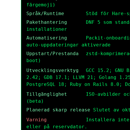
färgemoji)
Språk/Runtime
Stöd för Hare-s
Pakethantering
DNF 5 som stand
installationer
Automatisering
Packit-onboardi
auto-uppdateringar aktiverade
Uppstart/Prestanda
zstd-komprimera
boot)
Utvecklingsverktyg
GCC 15.2; GNU B
2.42; GDB 17.1; LLVM 21; Golang 1.2
PostgreSQL 18; Ruby on Rails 8.0; D
Tillgänglighet
ISO-avbilder oc
(beta)
Planerad skarp release
Slutet av okt
Varning
Installera inte
eller på reservdator.