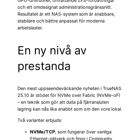
GPU-drivrutiner, omfattande ZFS-förbättringar
och ett omdesignat administrationsgränssnitt.
Resultatet är ett NAS-system som är snabbare,
stabilare och bättre anpassat för moderna
arbetslaster.
En ny nivå av
prestanda
Den mest uppseendeväckande nyheten i TrueNAS
25.10 är stödet för NVMe over Fabric (NVMe-oF)
– en teknik som gör att data på fjärransluten
lagring kan nås lika snabbt som om den vore lokal.
Två varianter erbjuds:
NVMe/TCP
, som fungerar över vanliga
Ethernet-nätverk och finns i Community