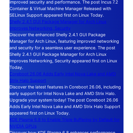
improved security and performance. The post Incus 7.2
Container & Virtual Machine Manager Released with
SELinux Support appeared first on Linux Today.
Shelly 2.4.1 GUI Package Manager for Arch Linux
Improves Networking, Security
Discover the enhanced Shelly 2.4.1 GUI Package
Manager for Arch Linux, featuring improved networking
and security for a seamless user experience. The post
Shelly 2.4.1 GUI Package Manager for Arch Linux
Improves Networking, Security appeared first on Linux
Today.
Coreboot 26.06 Adds Early Intel Nova Lake and AMD
Strix Halo Support
Discover the latest features in Coreboot 26.06, including
early support for Intel Nova Lake and AMD Strix Halo.
Upgrade your system today! The post Coreboot 26.06
Adds Early Intel Nova Lake and AMD Strix Halo Support
appeared first on Linux Today.
KDE Plasma 6.8 to Enable Triple Buffering by Default for
NVIDIA GPUs
Discover how KDE Plasma 6.8 enhances performance