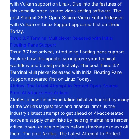
with Vulkan support on Linux. Dive into the features of
this versatile open-source video editing software. The
post Shotcut 26.6 Open-Source Video Editor Released
with Vulkan on Linux Support appeared first on Linux
Today.
Tmux 3.7 Terminal Multiplexer Released with Initial
Floating Pane Support
Tmux 3.7 has arrived, introducing floating pane support.
Explore how this update can improve your terminal
workflow and boost productivity. The post Tmux 3.7
Terminal Multiplexer Released with Initial Floating Pane
Support appeared first on Linux Today.
Akrites: The Latest Attempt to Protect Open-Source
From AI Attacks Has Arrived
Akrites, a new Linux Foundation initiative backed by many
of the world’s largest tech and financial firms, is the
industry’s latest attempt to get ahead of AI‑accelerated
software supply chain risks by helping maintainers harden
critical open-source projects before attackers can exploit
them. The post Akrites: The Latest Attempt to Protect