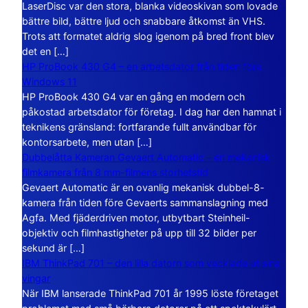
LaserDisc var den stora, blanka videoskivan som lovade
bättre bild, bättre ljud och snabbare åtkomst än VHS.
Trots att formatet aldrig slog igenom på bred front blev
det en […]
HP ProBook 430 G4 – en arbetsdator från tiden före
Windows 11
HP ProBook 430 G4 var en gång en modern och
påkostad arbetsdator för företag. I dag har den hamnat i
teknikens gränsland: fortfarande fullt användbar för
kontorsarbete, men utan […]
Dubbelåtta Kameran Gevaert Automatic – en mekanisk
filmkamera från 8 mm-filmens storhetstid
Gevaert Automatic är en ovanlig mekanisk dubbel-8-
kamera från tiden före Gevaerts sammanslagning med
Agfa. Med fjäderdriven motor, utbytbart Steinheil-
objektiv och filmhastigheter på upp till 32 bilder per
sekund är […]
IBM ThinkPad 701 – den lilla datorn som vecklade ut sina
vingar
När IBM lanserade ThinkPad 701 år 1995 löste företaget