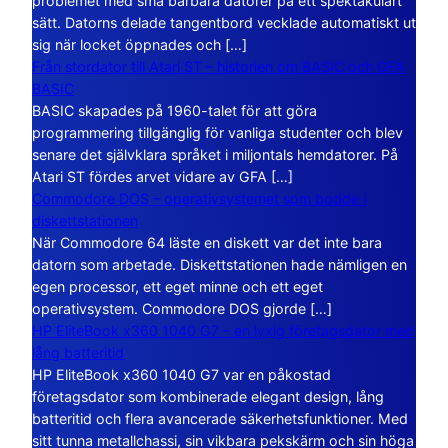
problemet med små bärbara datorer på ett spektakulärt
sätt. Datorns delade tangentbord vecklade automatiskt ut
sig när locket öppnades och […]
Från stordator till Atari ST – historien om BASIC och GFA
BASIC
BASIC skapades på 1960-talet för att göra
programmering tillgänglig för vanliga studenter och blev
senare det självklara språket i miljontals hemdatorer. På
Atari ST fördes arvet vidare av GFA […]
Commodore DOS – operativsystemet som bodde i
diskettstationen
När Commodore 64 läste en diskett var det inte bara
datorn som arbetade. Diskettstationen hade nämligen en
egen processor, ett eget minne och ett eget
operativsystem. Commodore DOS gjorde […]
HP EliteBook x360 1040 G7 – en lyxig företagsdator med
lång batteritid
HP EliteBook x360 1040 G7 var en påkostad
företagsdator som kombinerade elegant design, lång
batteritid och flera avancerade säkerhetsfunktioner. Med
sitt tunna metallchassi, sin vikbara pekskärm och sin höga