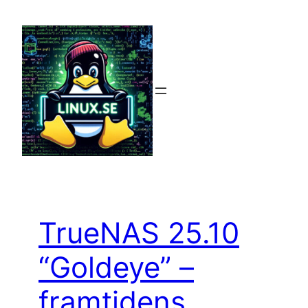
Hoppa
till
innehåll
TrueNAS 25.10
“Goldeye” –
framtidens