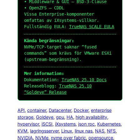
• Middleware & GUI – BSD-3-Clause
• OpenZFS – CDDL
Vissa Enterprise-komponenter
omfattas av iXsystems-villkor.
Fullständig EULA:
TrueNAS SCALE EULA
Kända begränsningar:
NVMe/TCP-target saknar “fused
commands” som krävs för VMware ESXi
(upstream-begränsning).
Mer information:
Dokumentation:
TrueNAS 25.10 Docs
Releaseblogg:
TrueNAS 25.10
“Goldeye” Release
API
, 
container
, 
Datacenter
, 
Docker
, 
enterprise
storage
, 
Goldeye
, 
gpu
, 
HA
, 
high availability
, 
hypervisor
, 
iSCSI
, 
iXsystems
, 
json rpc
, 
Kubernetes
, 
KVM
, 
lagringsserver
, 
Linux
, 
linux nas
, 
NAS
, 
NFS
, 
NVIDIA
, 
NVMe
, 
nvme over fabric
, 
opensource
, 