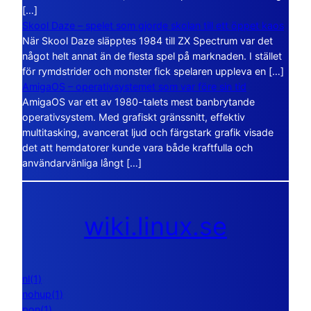
[…]
Skool Daze – spelet som gjorde skolan till ett öppet kaos
När Skool Daze släpptes 1984 till ZX Spectrum var det
något helt annat än de flesta spel på marknaden. I stället
för rymdstrider och monster fick spelaren uppleva en […]
AmigaOS – operativsystemet som var före sin tid
AmigaOS var ett av 1980-talets mest banbrytande
operativsystem. Med grafiskt gränssnitt, effektiv
multitasking, avancerat ljud och färgstark grafik visade
det att hemdatorer kunde vara både kraftfulla och
användarvänliga långt […]
wiki.linux.se
nl(1)
nohup(1)
pon(1)