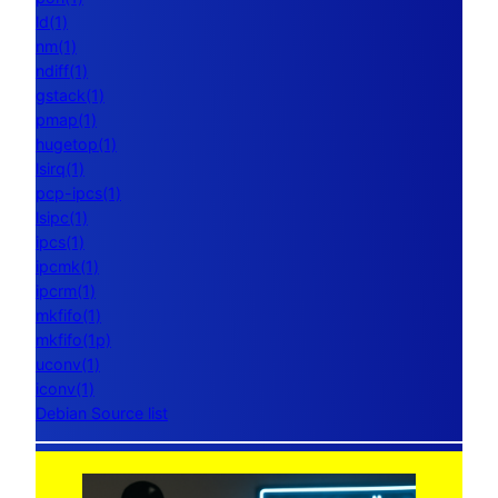
ld(1)
nm(1)
ndiff(1)
gstack(1)
pmap(1)
hugetop(1)
lsirq(1)
pcp-ipcs(1)
lsipc(1)
ipcs(1)
ipcmk(1)
ipcrm(1)
mkfifo(1)
mkfifo(1p)
uconv(1)
iconv(1)
Debian Source list