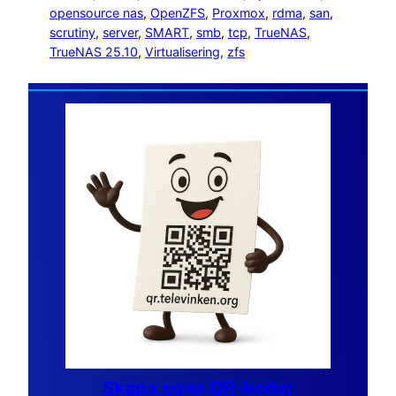
opensource nas
, 
OpenZFS
, 
Proxmox
, 
rdma
, 
san
, 
scrutiny
, 
server
, 
SMART
, 
smb
, 
tcp
, 
TrueNAS
, 
TrueNAS 25.10
, 
Virtualisering
, 
zfs
Skapa egna QR-koder