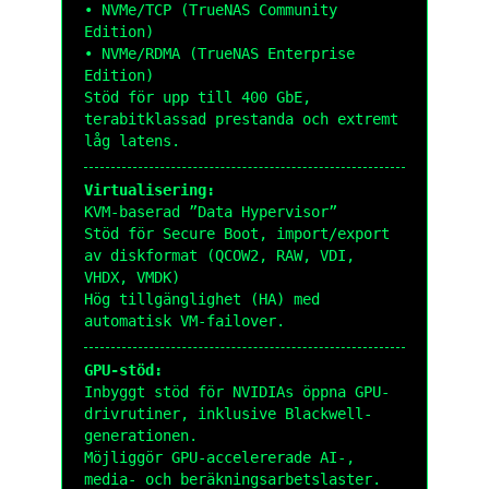
• NVMe/TCP (TrueNAS Community
Edition)
• NVMe/RDMA (TrueNAS Enterprise
Edition)
Stöd för upp till 400 GbE,
terabitklassad prestanda och extremt
låg latens.
Virtualisering:
KVM-baserad ”Data Hypervisor”
Stöd för Secure Boot, import/export
av diskformat (QCOW2, RAW, VDI,
VHDX, VMDK)
Hög tillgänglighet (HA) med
automatisk VM-failover.
GPU-stöd:
Inbyggt stöd för NVIDIAs öppna GPU-
drivrutiner, inklusive Blackwell-
generationen.
Möjliggör GPU-accelererade AI-,
media- och beräkningsarbetslaster.