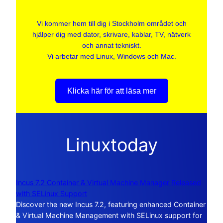
Vi kommer hem till dig i Stockholm området och
hjälper dig med dator, skrivare, kablar, TV, nätverk
och annat tekniskt.
Vi arbetar med Linux, Windows och Mac.
Klicka här för att läsa mer
Linuxtoday
Incus 7.2 Container & Virtual Machine Manager Released
with SELinux Support
Discover the new Incus 7.2, featuring enhanced Container
& Virtual Machine Management with SELinux support for