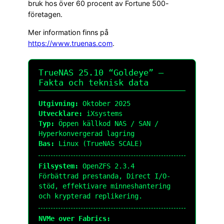
bruk hos över 60 procent av Fortune 500-
företagen.
Mer information finns på
https://www.truenas.com
.
TrueNAS 25.10 “Goldeye” —
Fakta och teknisk data
Utgivning:
Oktober 2025
Utvecklare:
iXsystems
Typ:
Öppen källkod NAS / SAN /
Hyperkonvergerad lagring
Bas:
Linux (TrueNAS SCALE)
Filsystem:
OpenZFS 2.3.4
Förbättrad prestanda, Direct I/O-
stöd, effektivare minneshantering
och krypterad replikering.
NVMe over Fabrics: