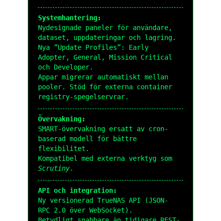
Systemhantering:
Nydesignade paneler för användare,
dataset, uppdateringar och lagring.
Nya ”Update Profiles”: Early
Adopter, General, Mission Critical
och Developer.
Appar migrerar automatiskt mellan
pooler. Stöd för externa container
registry-spegelservrar.
Övervakning:
SMART-övervakning ersatt av cron-
baserad modell för bättre
flexibilitet.
Kompatibel med externa verktyg som
Scrutiny
.
API och integration:
Ny versionerad TrueNAS API (JSON-
RPC 2.0 över WebSocket).
Betydligt snabbare än tidigare REST-