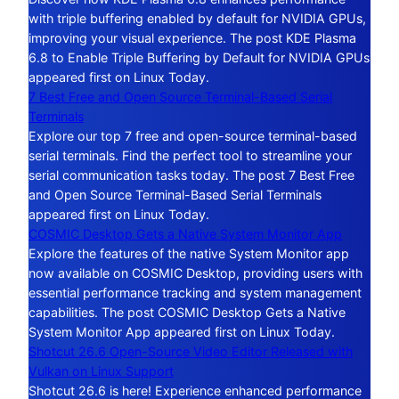
with triple buffering enabled by default for NVIDIA GPUs,
improving your visual experience. The post KDE Plasma
6.8 to Enable Triple Buffering by Default for NVIDIA GPUs
appeared first on Linux Today.
7 Best Free and Open Source Terminal-Based Serial
Terminals
Explore our top 7 free and open-source terminal-based
serial terminals. Find the perfect tool to streamline your
serial communication tasks today. The post 7 Best Free
and Open Source Terminal-Based Serial Terminals
appeared first on Linux Today.
COSMIC Desktop Gets a Native System Monitor App
Explore the features of the native System Monitor app
now available on COSMIC Desktop, providing users with
essential performance tracking and system management
capabilities. The post COSMIC Desktop Gets a Native
System Monitor App appeared first on Linux Today.
Shotcut 26.6 Open-Source Video Editor Released with
Vulkan on Linux Support
Shotcut 26.6 is here! Experience enhanced performance