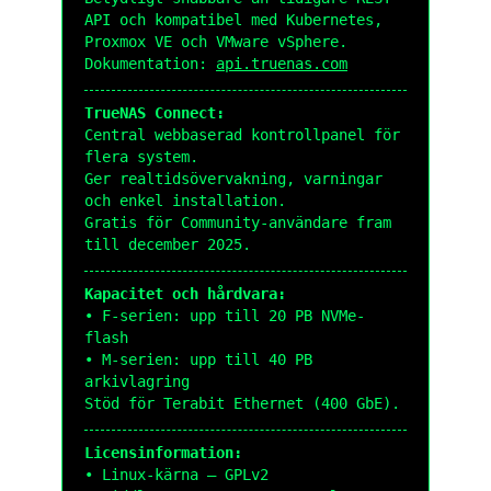
API och kompatibel med Kubernetes,
Proxmox VE och VMware vSphere.
Dokumentation:
api.truenas.com
TrueNAS Connect:
Central webbaserad kontrollpanel för
flera system.
Ger realtidsövervakning, varningar
och enkel installation.
Gratis för Community-användare fram
till december 2025.
Kapacitet och hårdvara:
• F-serien: upp till 20 PB NVMe-
flash
• M-serien: upp till 40 PB
arkivlagring
Stöd för Terabit Ethernet (400 GbE).
Licensinformation:
• Linux-kärna – GPLv2