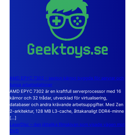
AMD EPYC 7302 – sexton kärnor byggda för servrar och
tunga arbetsstationer
AMD EPYC 7302 är en kraftfull serverprocessor med 16
kärnor och 32 trådar, utvecklad för virtualisering,
databaser och andra krävande arbetsuppgifter. Med Zen
2-arkitektur, 128 MB L3-cache, åttakanaligt DDR4-minne
[…]
LaserDisc – den jättelika filmskivan som visade vägen mot
DVD